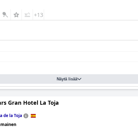
+13
Näytä lisää
rs Gran Hotel La Toja
la de la Toja
omainen