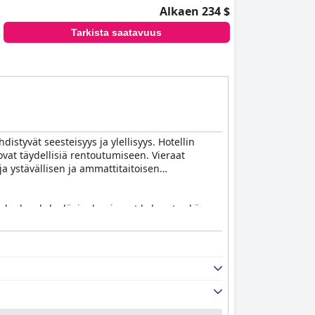
Alkaen 234 $
Tarkista saatavuus
distyvät seesteisyys ja ylellisyys. Hotellin
 ovat täydellisiä rentoutumiseen. Vieraat
ja ystävällisen ja ammattitaitoisen
puluokan kylpylä, jonka vieraat kokevat sekä
sta kunnostaan ja hyvin hoidetuista tiloistaan.
ja fantastisesta palvelusta.
iaisbuffet on kattava, palvelee monipuolisia