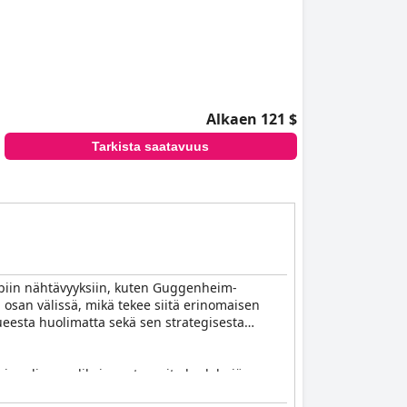
Alkaen 121 $
Tarkista saatavuus
mpiin nähtävyyksiin, kuten Guggenheim-
 osan välissä, mikä tekee siitä erinomaisen
lueesta huolimatta sekä sen strategisesta
nipuolisen valikoiman tuoreita hedelmiä,
a ja tilanpuutetta, vieraat pitävät