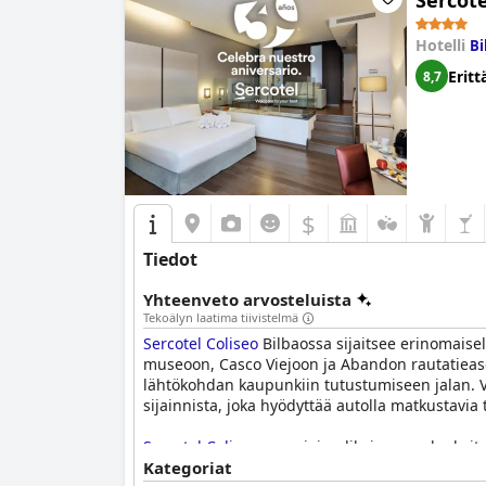
Sercote
Hotelli
Bi
Eritt
8,7
$
Tiedot
Yhteenveto arvosteluista
Tekoälyn laatima tiivistelmä
Sercotel Coliseo
Bilbaossa sijaitsee erinomaise
museoon, Casco Viejoon ja Abandon rautatieasema
lähtökohdan kaupunkiin tutustumiseen jalan. Vie
sijainnista, joka hyödyttää autolla matkustavia t
Sercotel Coliseo
n aamiaisvalikoima saa korkeit
muroja, juustoja, leipää, tuorepuristettua appe
Kategoriat