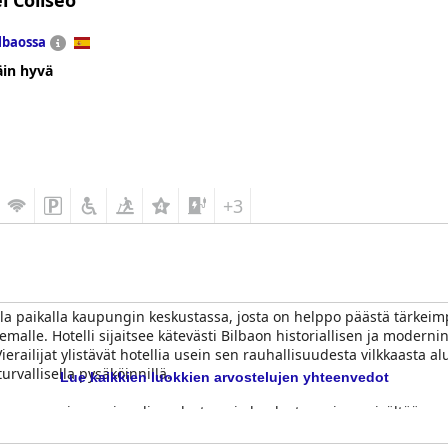
l Coliseo
lbaossa
äin hyvä
+3
lla paikalla kaupungin keskustassa, josta on helppo päästä tärkei
lle. Hotelli sijaitsee kätevästi Bilbaon historiallisen ja modernin
railijat ylistävät hotellia usein sen rauhallisuudesta vilkkaasta a
urvallisella pysäköinnillä.
Lue kaikkien luokkien arvostelujen yhteenvedot
a arvosanoja monipuolisuudestaan ja laadustaan, ja se sisältää mo
lsiinimehua ja paikallisia tuotteita. Vaikka joskus huomataan ruuhka