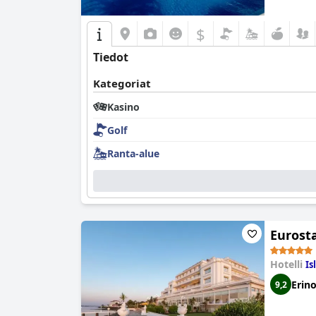
$
Tiedot
Kategoriat
Kasino
Golf
Ranta-alue
Eurosta
Hotelli
Is
Erin
9,2