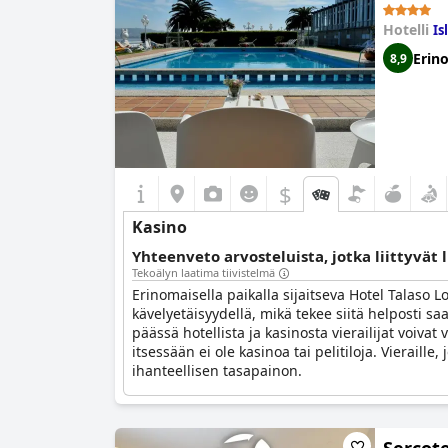
Hotelli
Is
Erin
8,9
$
Kasino
Yhteenveto arvosteluista, jotka liittyvät 
Tekoälyn laatima tiivistelmä
Erinomaisella paikalla sijaitseva Hotel Talaso 
kävelyetäisyydellä, mikä tekee siitä helposti sa
päässä hotellista ja kasinosta vierailijat voiva
itsessään ei ole kasinoa tai pelitiloja. Vieraill
ihanteellisen tasapainon.