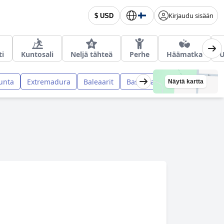
Kirjaudu sisään
$ USD
ti
Kuntosali
Neljä tähteä
Perhe
Häämatka
U
unta
Extremadura
Baleaarit
Baskimaa
Murcian alue
Näytä kartta