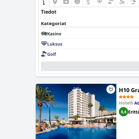
$
Tiedot
Kategoriat
Kasino
Luksus
Golf
H10 Gra
Hotelli
Ad
Eritt
8,4