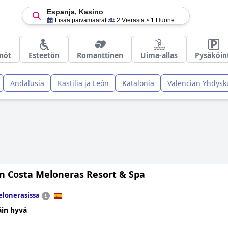
Espanja, Kasino
Lisää päivämäärät
2 Vierasta
1 Huone
nöt
Esteetön
Romanttinen
Uima-allas
Pysäköin
Andalusia
Kastilia ja León
Katalonia
Valencian Yhdysk
n Costa Meloneras Resort & Spa
lonerasissa
äin hyvä