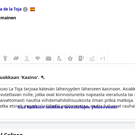
la de la Toja
omainen
+1
luokkaan 'Kasino'.
Louxo La Toja tarjoaa kätevän läheisyyden läheiseen kasinoon. Asiakk
avutettavan niille, jotka ovat kiinnostuneita nopeasta vierailusta t
t vaivattomasti nauttia viihdemahdollisuuksista ilman pitkiä matkoja
e, jotka etsivät majoitusta lähellä pelitoimintaa, mutta haluavat rauh
Lue kaikkien luokkien arvostelujen yhteenvedot