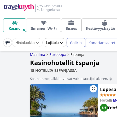
7,258,491 hotellia
60 kategoriassa
Kasino
Ilmainen Wi-Fi
Bisnes
Kestävyyskäytän
Galicia
Kanariansaaret
Hintaluokka
Lajittelu
Maailma
>
Eurooppa
>
Espanja
Kasinohotellit Espanja
15 HOTELLIA ESPANJASSA
Saamamme palkkiot voivat vaikuttaa sijoitukseen.
Lopesa
Hotelli
Me
Eritt
8,6