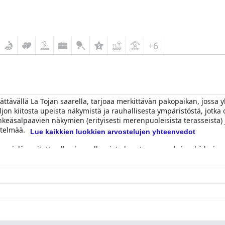
+6
ehättävällä La Tojan saarella, tarjoaa merkittävän pakopaikan, jossa yh
ljon kiitosta upeista näkymistä ja rauhallisesta ympäristöstä, jotka
enkeäsalpaavien näkymien (erityisesti merenpuoleisista terasseista) 
stelmää.
Lue kaikkien luokkien arvostelujen yhteenvedot
u suuri, lämmitetty ulkouima-allas, jota kuvataan upeaksi, sekä huip
ys on erottuva piirre, ja hotelli saa jatkuvasti kiitosta moitteettoma
distää levollisen loman.
iaisensa suhteen, jota kehutaan sen monipuolisuudesta, laadusta 
 elävä pianomusiikki, jotka luovat ihastuttavan alun päivälle. Aam