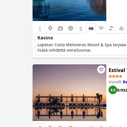
$
Kasino
Lopesan Costa Meloneras Resort & Spa tarjoaa yle
lisätä viihdettä vierailuunsa.
Estiva
Hotelli
B
Eritt
8,6