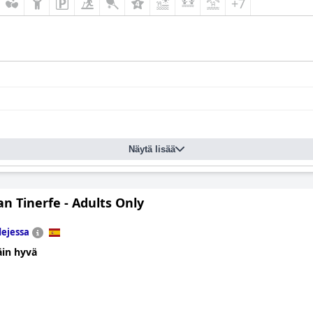
+7
Näytä lisää
n Tinerfe - Adults Only
ejessa
äin hyvä