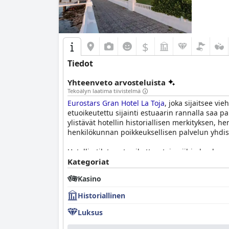
$
Tiedot
Yhteenveto arvosteluista
Tekoälyn laatima tiivistelmä
Eurostars Gran Hotel La Toja
, joka sijaitsee vi
etuoikeutettu sijainti estuaarin rannalla saa pa
ylistävät hotellin historiallisen merkityksen, h
henkilökunnan poikkeuksellisen palvelun yhdi
Hotellin tilat ovat vaikuttavat, ja niihin kuulu
rauhalliseksi että tehokkaasti hoidetuksi. Siiste
Kategoriat
Erityisesti sängyt huomataan mukaviksi, mikä e
Kasino
Eurostars Gran Hotel La Toja
on erinomainen aam
Historiallinen
Aamiaiselämyksen kruunaavat kauniit näkymät ja
makuja ja takaa tyytyväisyyden.
Luksus