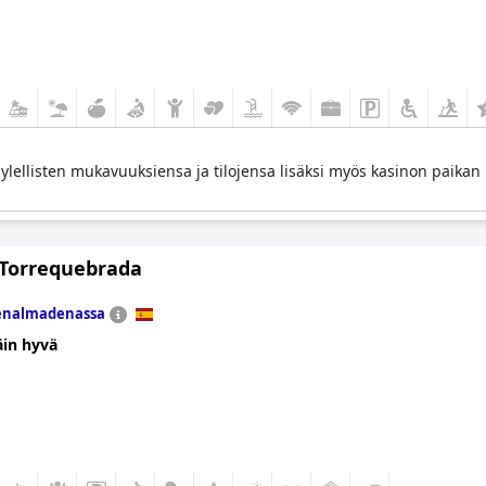
llisten mukavuuksiensa ja tilojensa lisäksi myös kasinon paikan pääl
l Torrequebrada
enalmadenassa
äin hyvä