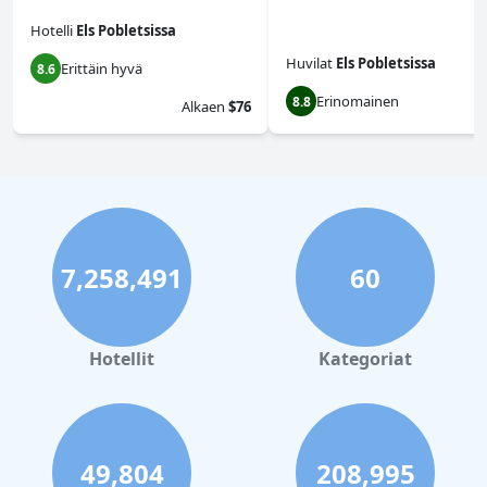
Hotelli
Els Pobletsissa
Huvilat
Els Pobletsissa
Erittäin hyvä
8.6
Erinomainen
8.8
Alkaen
$76
7,258,491
60
Hotellit
Kategoriat
49,804
208,995