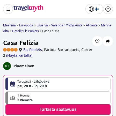
Maailma
>
Eurooppa
>
Espanja
>
Valencian Yhdyskunta
>
Alicante
>
Marina
Alta
>
Hotellit Els Poblets
>
Casa Felizia
Casa Felizia
Els Poblets
,
Partida Barranquets, Carrer
2
(
Näytä kartalla
)
Erinomainen
9.5
Tulopäivä - Lähtöpäivä
pe, 28 8 - la, 29 8
1 Huone
2 Vierasta
Tarkista saatavuus