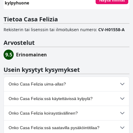
Näytä hinnat
kylpyhuone
Tietoa Casa Felizia
Rekisterin tai lisenssin tai ilmoituksen numero
:
CV-H01558-A
Arvostelut
9.5
Erinomainen
Usein kysytyt kysymykset
Onko Casa Felizia uima-allas?
Kyllä, Casa Felizia:ssä on uima-allas/altaita, jotka kuuluvat yhteen
Onko Casa Felizia:ssä käytettävissä kylpylä?
tai useampaan seuraavista luokista: Ulkouima-allas.Lisätietoja
saat
Uima-allas
-kyselylomakkeen vastauksista.
Ei, Casa Felizia ei tarjoa kylpylää.
Onko Casa Felizia koiraystävällinen?
Ei, Casa Felizia ei salli koiria.
Onko Casa Felizia:ssä saatavilla pysäköintitilaa?