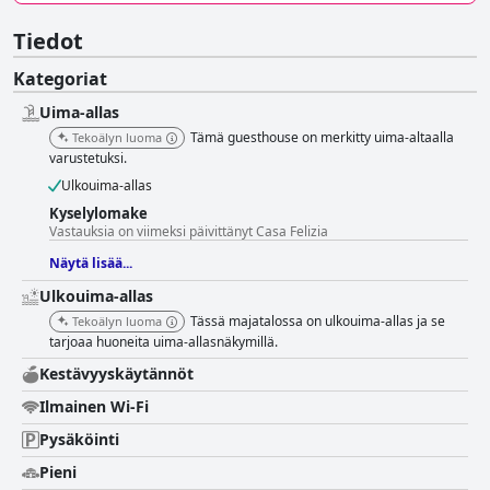
Tiedot
Kategoriat
Uima-allas
Tämä guesthouse on merkitty uima-altaalla
Tekoälyn luoma
varustetuksi.
Ulkouima-allas
Kyselylomake
Vastauksia on viimeksi päivittänyt Casa Felizia
Näytä lisää...
Ulkouima-allas
Tässä majatalossa on ulkouima-allas ja se
Tekoälyn luoma
tarjoaa huoneita uima-allasnäkymillä.
Kestävyyskäytännöt
Ilmainen Wi-Fi
Pysäköinti
Pieni