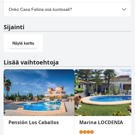
Kyllä, Casa Felizia tarjoaa pysäköintimahdollisuuden.
Onko Casa Felizia:ssä kuntosali?
Ei, Casa Felizia ei ole kuntosalia.
Sijainti
Näytä kartta
Lisää vaihtoehtoja
Pensión Los Caballos
Marina LOCDENIA