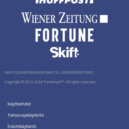
GNTO LISENSSINUMERO (MH.T.E.): 0259Ε60000576001
Copyright © 2012–2026 Travelmyth™. All rights reserved.
Käyttöehdot
Tietosuojakäytäntö
Evästekäytäntö