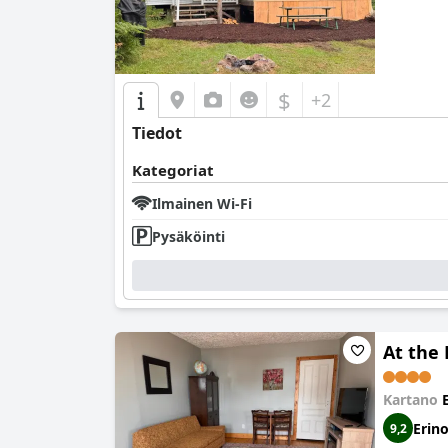
$
+2
Tiedot
Kategoriat
Ilmainen Wi-Fi
Pysäköinti
At the
Kartano
Erin
9,2