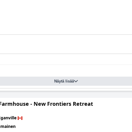
Näytä lisää
 Farmhouse - New Frontiers Retreat
Eganville
omainen