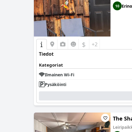
Erin
10
$
+2
Tiedot
Kategoriat
Ilmainen Wi-Fi
Pysäköinti
The Sh
Leiripai