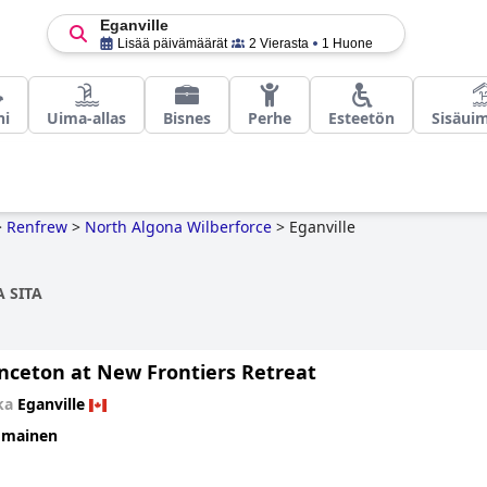
Eganville
Lisää päivämäärät
2 Vierasta
1 Huone
ni
Uima-allas
Bisnes
Perhe
Esteetön
Sisäuim
>
Renfrew
>
North Algona Wilberforce
>
Eganville
 SITA
inceton at New Frontiers Retreat
kka
Eganville
omainen