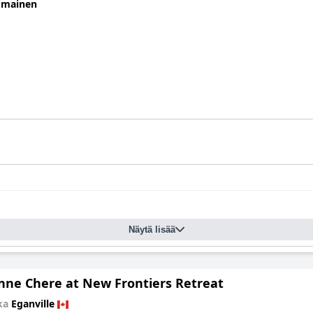
omainen
Näytä lisää
nne Chere at New Frontiers Retreat
kka
Eganville