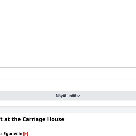
Näytä lisää
t at the Carriage House
to
Eganville