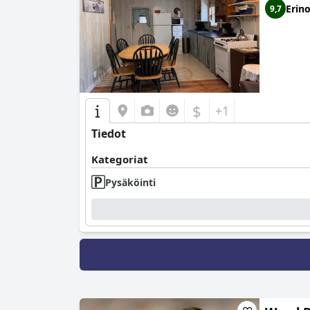
Erin
9,7
$
+1
Tiedot
Kategoriat
Pysäköinti