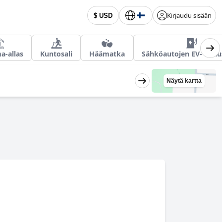
Kirjaudu sisään
$ USD
a-allas
Kuntosali
Häämatka
Sähköautojen EV- latau
Näytä kartta