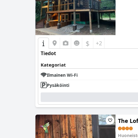
$
+2
Tiedot
Kategoriat
Ilmainen Wi-Fi
Pysäköinti
The Lof
Huoneis