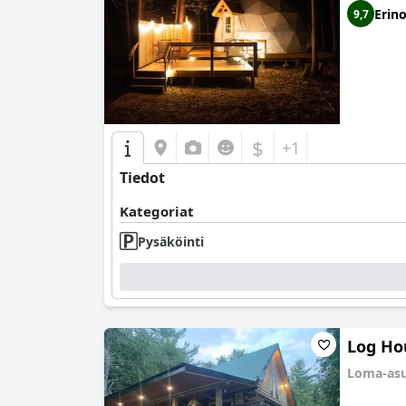
Erin
9,7
$
+1
Tiedot
Kategoriat
Pysäköinti
Log Ho
Loma-as
0.0