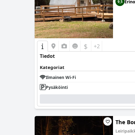
Erin
9,5
$
+2
Tiedot
Kategoriat
Ilmainen Wi-Fi
Pysäköinti
The Bo
Leiripai