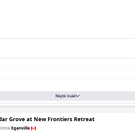
Näytä lisää
dar Grove at New Frontiers Retreat
irintä
Eganville