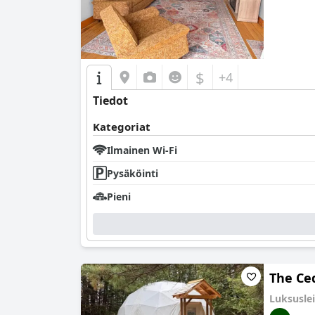
$
+4
Tiedot
Kategoriat
Ilmainen Wi-Fi
Pysäköinti
Pieni
The Ce
Luksusle