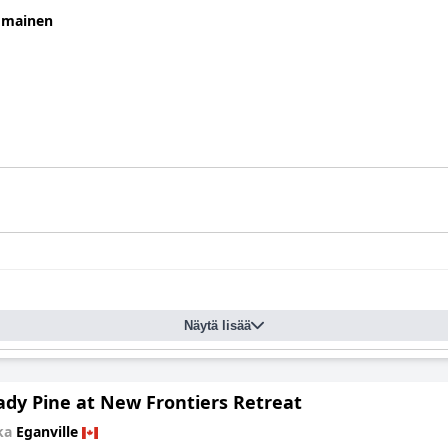
omainen
Näytä lisää
ady Pine at New Frontiers Retreat
kka
Eganville