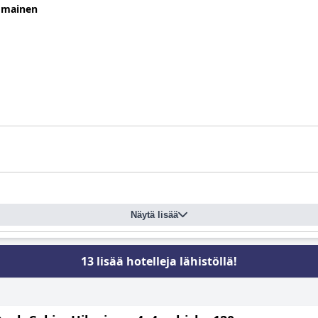
omainen
Näytä lisää
13 lisää hotelleja lähistöllä!