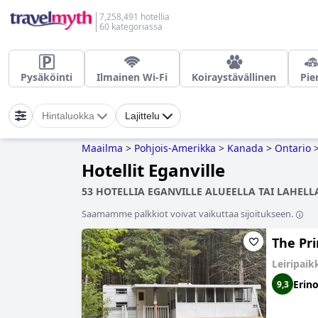
7,258,491 hotellia
60 kategoriassa
Pysäköinti
Ilmainen Wi-Fi
Koiraystävällinen
Pie
Hintaluokka
Lajittelu
Maailma
>
Pohjois-Amerikka
>
Kanada
>
Ontario
Hotellit Eganville
53 HOTELLIA EGANVILLE ALUEELLA TAI LAHELLA
Saamamme palkkiot voivat vaikuttaa sijoitukseen.
The Pr
Leiripai
Erin
9,3