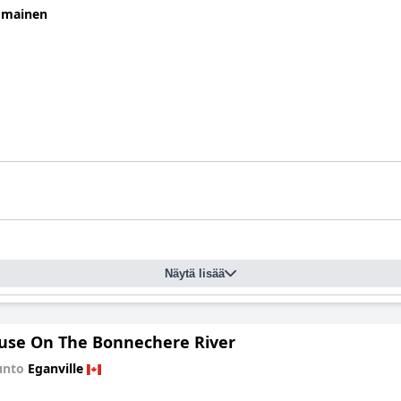
omainen
Näytä lisää
use On The Bonnechere River
unto
Eganville