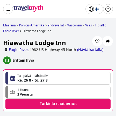
Maailma
>
Pohjois-Amerikka
>
Yhdysvallat
>
Wisconsin
>
Vilas
>
Hotellit
Eagle River
>
Hiawatha Lodge Inn
Hiawatha Lodge Inn
Eagle River
,
1982 US Highway 45 North
(
Näytä kartalla
)
Erittäin hyvä
8.1
Tulopäivä - Lähtöpäivä
ke, 26 8 - to, 27 8
1 Huone
2 Vierasta
Tarkista saatavuus