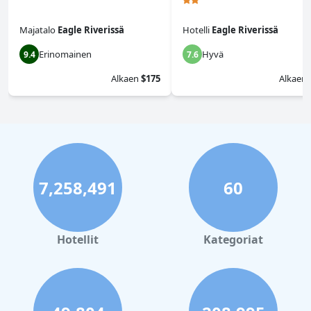
Majatalo
Eagle Riverissä
Hotelli
Eagle Riverissä
Erinomainen
Hyvä
9.4
7.6
Alkaen
$175
Alkaen
7,258,491
60
Hotellit
Kategoriat