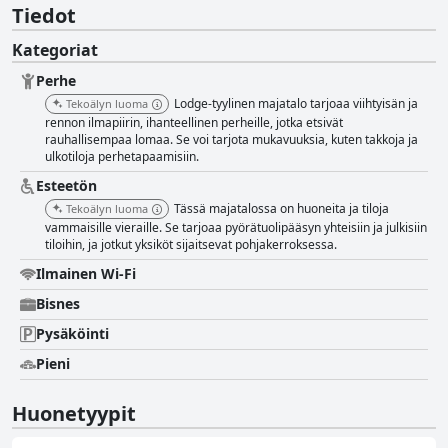
Tiedot
Kategoriat
Perhe
Lodge-tyylinen majatalo tarjoaa viihtyisän ja
Tekoälyn luoma
rennon ilmapiirin, ihanteellinen perheille, jotka etsivät
rauhallisempaa lomaa. Se voi tarjota mukavuuksia, kuten takkoja ja
ulkotiloja perhetapaamisiin.
Esteetön
Tässä majatalossa on huoneita ja tiloja
Tekoälyn luoma
vammaisille vieraille. Se tarjoaa pyörätuolipääsyn yhteisiin ja julkisiin
tiloihin, ja jotkut yksiköt sijaitsevat pohjakerroksessa.
Ilmainen Wi-Fi
Bisnes
Pysäköinti
Pieni
Huonetyypit