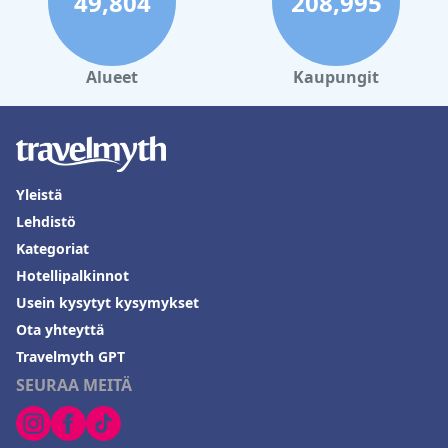
49,804
208,995
Alueet
Kaupungit
Yleistä
Lehdistö
Kategoriat
Hotellipalkinnot
Usein kysytyt kysymykset
Ota yhteyttä
Travelmyth GPT
SEURAA MEITÄ