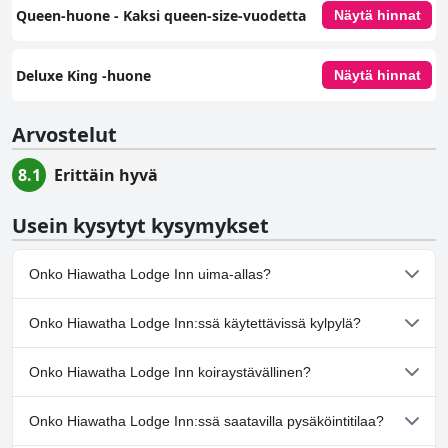
Queen-huone - Kaksi queen-size-vuodetta
Näytä hinnat
Deluxe King -huone
Näytä hinnat
Arvostelut
8.1
Erittäin hyvä
Usein kysytyt kysymykset
Onko Hiawatha Lodge Inn uima-allas?
Ei, Hiawatha Lodge Inn ei ole uima-allasta.
Onko Hiawatha Lodge Inn:ssä käytettävissä kylpylä?
Ei, Hiawatha Lodge Inn ei tarjoa kylpylää.
Onko Hiawatha Lodge Inn koiraystävällinen?
Ei, Hiawatha Lodge Inn ei salli koiria.
Onko Hiawatha Lodge Inn:ssä saatavilla pysäköintitilaa?