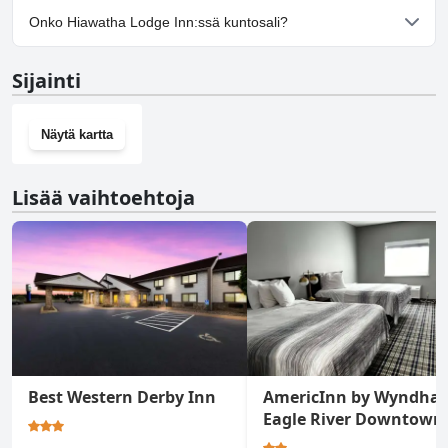
Kyllä, Hiawatha Lodge Inn tarjoaa pysäköintimahdollisuuden.
Onko Hiawatha Lodge Inn:ssä kuntosali?
Ei, Hiawatha Lodge Inn ei ole kuntosalia.
Sijainti
Näytä kartta
Lisää vaihtoehtoja
Best Western Derby Inn
AmericInn by Wyndha
Eagle River Downtown