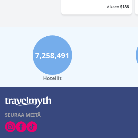
Alkaen
$186
7,258,491
Hotellit
SEURAA MEITÄ