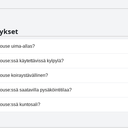
ykset
ouse uima-allas?
e ei ole uima-allasta.
use:ssä käytettävissä kylpylä?
e ei tarjoa kylpylää.
use koiraystävällinen?
 ei salli koiria.
se:ssä saatavilla pysäköintitilaa?
 House tarjoaa pysäköintimahdollisuuden.
ouse:ssä kuntosali?
e ei ole kuntosalia.