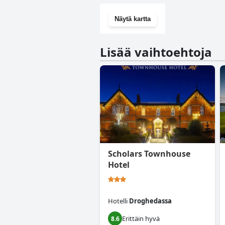
Näytä kartta
Lisää vaihtoehtoja
Scholars Townhouse
Hotel
Hotelli
Droghedassa
Erittäin hyvä
8.6