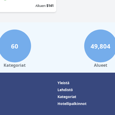
Alkaen
$141
60
49,804
Kategoriat
Alueet
Yleistä
Lehdistö
Kategoriat
Hotellipalkinnot