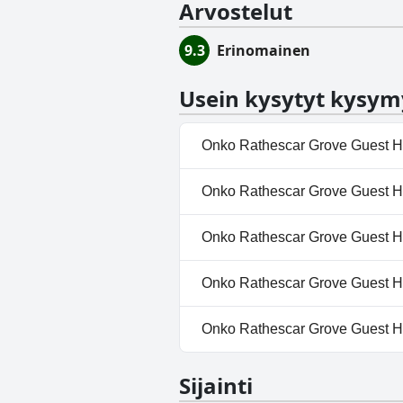
Arvostelut
9.3
Erinomainen
Usein kysytyt kysym
Onko Rathescar Grove Guest H
Ei, Rathescar Grove Guest Hous
Onko Rathescar Grove Guest Ho
Ei, Rathescar Grove Guest Hous
Onko Rathescar Grove Guest Ho
Ei, Rathescar Grove Guest House
Onko Rathescar Grove Guest Hou
Kyllä, Rathescar Grove Guest
Onko Rathescar Grove Guest H
Ei, Rathescar Grove Guest Hous
Sijainti