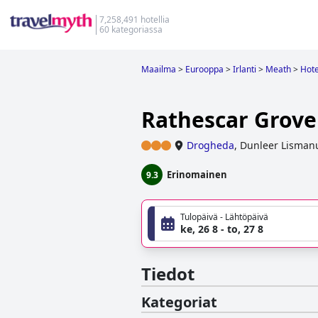
7,258,491 hotellia
60 kategoriassa
Maailma
>
Eurooppa
>
Irlanti
>
Meath
>
Hote
Rathescar Grove
Drogheda
,
Dunleer Lisman
Erinomainen
9.3
Tulopäivä - Lähtöpäivä
ke, 26 8 - to, 27 8
Tiedot
Kategoriat