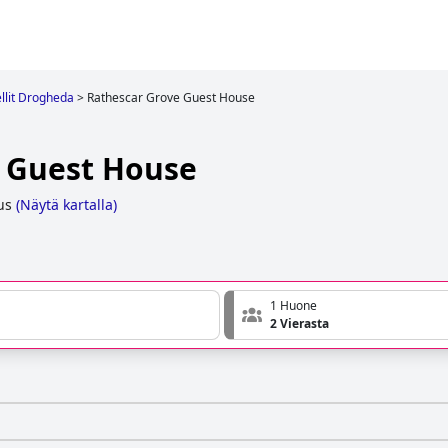
llit Drogheda
>
Rathescar Grove Guest House
 Guest House
us
(
Näytä kartalla
)
1 Huone
2 Vierasta