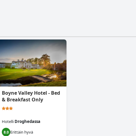
Boyne Valley Hotel - Bed
& Breakfast Only
Hotelli
Droghedassa
Erittäin hyvä
8.0