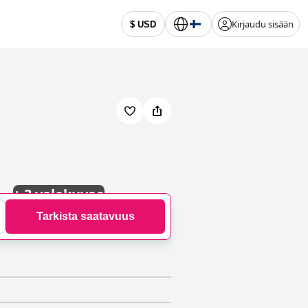
Kirjaudu sisään
$ USD
+
3 valokuvaa
Tarkista saatavuus