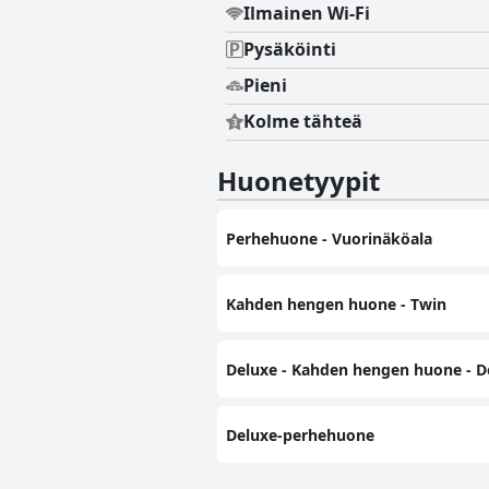
Ilmainen Wi-Fi
Pysäköinti
Pieni
Kolme tähteä
Huonetyypit
Perhehuone - Vuorinäköala
Kahden hengen huone - Twin
Deluxe - Kahden hengen huone - D
Deluxe-perhehuone