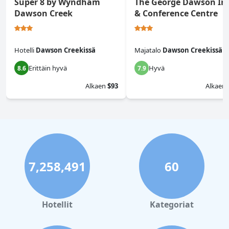
Super 8 by Wyndham
The George Dawson In
Dawson Creek
& Conference Centre
Hotelli
Dawson Creekissä
Majatalo
Dawson Creekissä
Erittäin hyvä
Hyvä
8.6
7.9
Alkaen
$93
Alkaen
7,258,491
60
Hotellit
Kategoriat