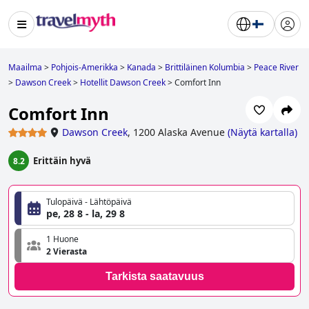
Maailma
>
Pohjois-Amerikka
>
Kanada
>
Brittiläinen Kolumbia
>
Peace River
>
Dawson Creek
>
Hotellit Dawson Creek
>
Comfort Inn
Comfort Inn
Dawson Creek
,
1200 Alaska Avenue
(
Näytä kartalla
)
Erittäin hyvä
8.2
Tulopäivä - Lähtöpäivä
pe, 28 8 - la, 29 8
1 Huone
2 Vierasta
Tarkista saatavuus