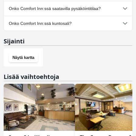
Kyllä, Comfort Inn toivottaa koirat tervetulleiksi.
Onko Comfort Inn:ssä saatavilla pysäköintitilaa?
Kyllä, Comfort Inn tarjoaa pysäköintimahdollisuuden.
Onko Comfort Inn:ssä kuntosali?
Kyllä, Comfort Inn on kuntosali.
Sijainti
Näytä kartta
Lisää vaihtoehtoja