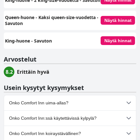
King-huone - 2 king-size-vuodetta - Savuton
Näytä hinnat
Queen-huone - Kaksi queen-size-vuodetta -
Näytä hinnat
Savuton
King-huone ‑ Savuton
Näytä hinnat
Arvostelut
8.2
Erittäin hyvä
Usein kysytyt kysymykset
Onko Comfort Inn uima-allas?
Ei, Comfort Inn ei ole uima-allasta.
Onko Comfort Inn:ssä käytettävissä kylpylä?
Ei, Comfort Inn ei tarjoa kylpylää.
Onko Comfort Inn koiraystävällinen?