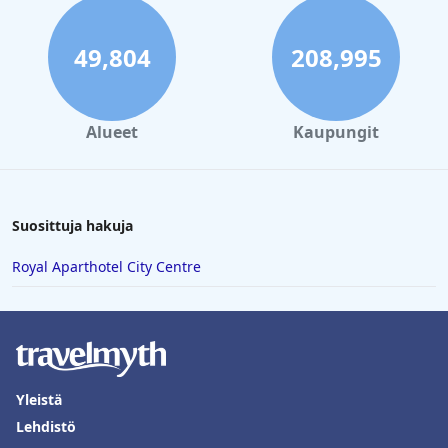
49,804
208,995
Alueet
Kaupungit
Suosittuja hakuja
Royal Aparthotel City Centre
Yleistä
Lehdistö