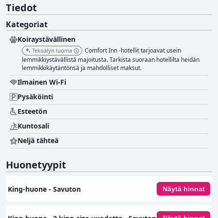
Tiedot
Kategoriat
Koiraystävällinen
Comfort Inn -hotellit tarjoavat usein
Tekoälyn luoma
lemmikkiystävällistä majoitusta. Tarkista suoraan hotellilta heidän
lemmikkikäytäntönsä ja mahdolliset maksut.
Ilmainen Wi-Fi
Pysäköinti
Esteetön
Kuntosali
Neljä tähteä
Huonetyypit
King-huone ‑ Savuton
Näytä hinnat