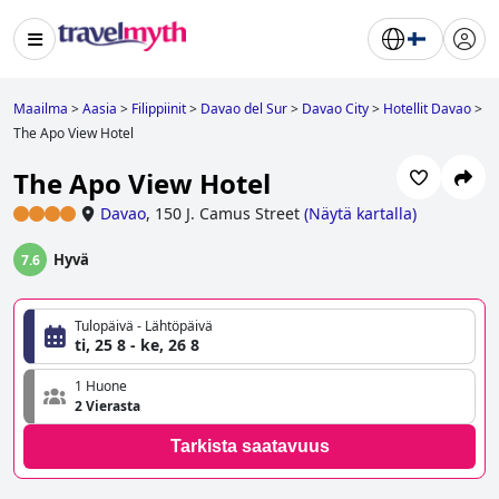
Maailma
>
Aasia
>
Filippiinit
>
Davao del Sur
>
Davao City
>
Hotellit Davao
>
The Apo View Hotel
The Apo View Hotel
Davao
,
150 J. Camus Street
(
Näytä kartalla
)
Hyvä
7.6
Tulopäivä - Lähtöpäivä
ti, 25 8 - ke, 26 8
1 Huone
2 Vierasta
Tarkista saatavuus