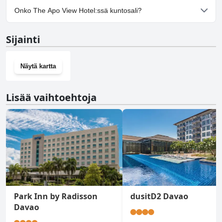
Kyllä, The Apo View Hotel tarjoaa pysäköintimahdollisuuden.
Onko The Apo View Hotel:ssä kuntosali?
Ei, The Apo View Hotel ei ole kuntosalia.
Sijainti
Näytä kartta
Lisää vaihtoehtoja
Park Inn by Radisson
dusitD2 Davao
Davao