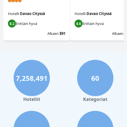
Hotelli
Davao Cityssä
Hotelli
Davao Cityssä
Erittäin hyvä
Erittäin hyvä
8.2
8.6
Alkaen
$91
Alkaen
$
7,258,491
60
Hotellit
Kategoriat