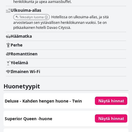
henkilökunta ja upea aamiaisbuffet.
Ulkouima-allas
Hotellissa on ulkouima-allas, ja sitä
Tekoälyn luoma
arvostetaan sen ystävällisen henkilökunnan vuoksi. Se on
pitkäaikainen hotelli Davao Cityssä.
Häämatka
Perhe
Romanttinen
Yöelämä
Ilmainen Wi-Fi
Huonetyypit
Deluxe - Kahden hengen huone - Twin
Näytä hinnat
Superior Queen -huone
Näytä hinnat