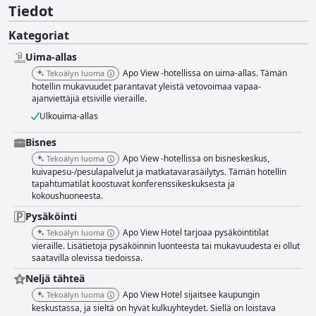
Tiedot
Kategoriat
Uima-allas
Apo View -hotellissa on uima-allas. Tämän
Tekoälyn luoma
hotellin mukavuudet parantavat yleistä vetovoimaa vapaa-
ajanviettäjiä etsiville vieraille.
Ulkouima-allas
Bisnes
Apo View -hotellissa on bisneskeskus,
Tekoälyn luoma
kuivapesu-/pesulapalvelut ja matkatavarasäilytys. Tämän hotellin
tapahtumatilat koostuvat konferenssikeskuksesta ja
kokoushuoneesta.
Pysäköinti
Apo View Hotel tarjoaa pysäköintitilat
Tekoälyn luoma
vieraille. Lisätietoja pysäköinnin luonteesta tai mukavuudesta ei ollut
saatavilla olevissa tiedoissa.
Neljä tähteä
Apo View Hotel sijaitsee kaupungin
Tekoälyn luoma
keskustassa, ja sieltä on hyvät kulkuyhteydet. Siellä on loistava