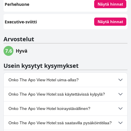
Perhehuone
Näytä hinnat
Executive-sviitti
Näytä hinnat
Arvostelut
7.6
Hyvä
Usein kysytyt kysymykset
Onko The Apo View Hotel uima-allas?
Kyllä, The Apo View Hotel:ssä on uima-allas/altaita, jotka
Onko The Apo View Hotel:ssä käytettävissä kylpylä?
kuuluvat yhteen tai useampaan seuraavista luokista: Ulkouima-
allas.
Ei, The Apo View Hotel ei tarjoa kylpylää.
Onko The Apo View Hotel koiraystävällinen?
Ei, The Apo View Hotel ei salli koiria.
Onko The Apo View Hotel:ssä saatavilla pysäköintitilaa?