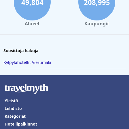
49,804
208,995
Alueet
Kaupungit
Suosittuja hakuja
Kylpylähotellit Vierumäki
Yleistä
Lehdistö
Kategoriat
Hotellipalkinnot