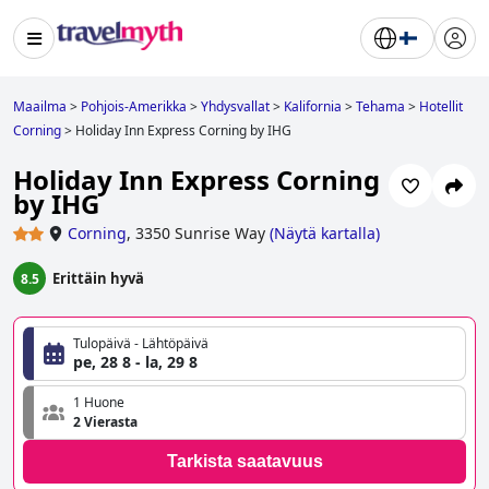
Maailma
>
Pohjois-Amerikka
>
Yhdysvallat
>
Kalifornia
>
Tehama
>
Hotellit
Corning
>
Holiday Inn Express Corning by IHG
Holiday Inn Express Corning
by IHG
Corning
,
3350 Sunrise Way
(
Näytä kartalla
)
Erittäin hyvä
8.5
Tulopäivä - Lähtöpäivä
pe, 28 8 - la, 29 8
1 Huone
2 Vierasta
Tarkista saatavuus