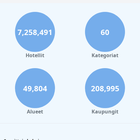
7,258,491
60
Hotellit
Kategoriat
49,804
208,995
Alueet
Kaupungit