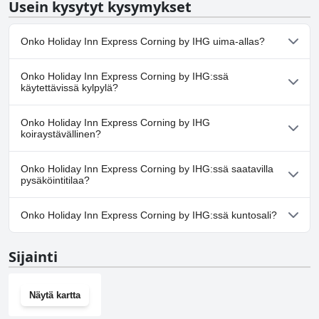
Usein kysytyt kysymykset
Onko Holiday Inn Express Corning by IHG uima-allas?
Kyllä, Holiday Inn Express Corning by IHG:ssä on uima-
Onko Holiday Inn Express Corning by IHG:ssä
allas/altaita, jotka kuuluvat yhteen tai useampaan seuraavista
käytettävissä kylpylä?
luokista: Lämmitetty uima-allas, Ulkouima-allas.
Ei, Holiday Inn Express Corning by IHG ei tarjoa kylpylää.
Onko Holiday Inn Express Corning by IHG
koiraystävällinen?
Ei, Holiday Inn Express Corning by IHG ei salli koiria.
Onko Holiday Inn Express Corning by IHG:ssä saatavilla
pysäköintitilaa?
Kyllä, Holiday Inn Express Corning by IHG tarjoaa
Onko Holiday Inn Express Corning by IHG:ssä kuntosali?
pysäköintimahdollisuuden.
Kyllä, Holiday Inn Express Corning by IHG on kuntosali.
Sijainti
Näytä kartta