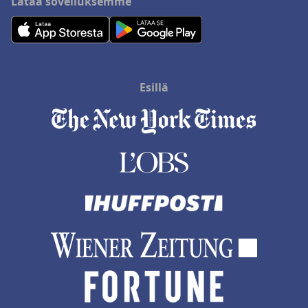
Lataa sovelluksemme
Esillä