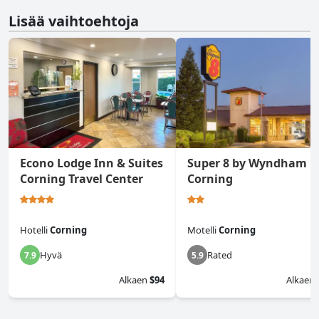
Lisää vaihtoehtoja
Econo Lodge Inn & Suites
Super 8 by Wyndham
Corning Travel Center
Corning
Hotelli
Corning
Motelli
Corning
Hyvä
Rated
7.9
5.9
Alkaen
$94
Alkaen