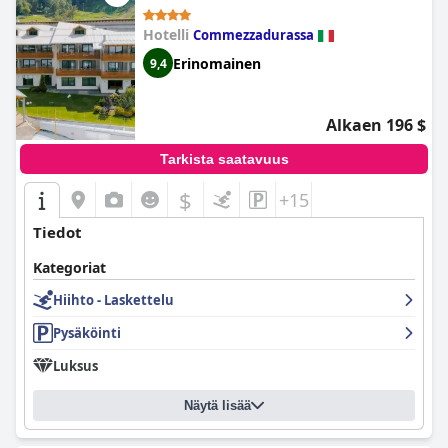
Hotelli
Commezzadurassa
Erinomainen
9,4
Alkaen 196 $
Tarkista saatavuus
$
+15
Tiedot
Kategoriat
Hiihto - Laskettelu
Pysäköinti
Luksus
Näytä lisää