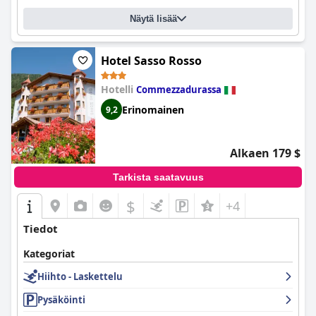
Näytä lisää
Hotel Sasso Rosso
Hotelli
Commezzadurassa
Erinomainen
9,2
Alkaen 179 $
Tarkista saatavuus
$
+4
Tiedot
Kategoriat
Hiihto - Laskettelu
Pysäköinti