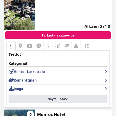
Alkaen 271 $
Tarkista saatavuus
$
+15
Tiedot
Kategoriat
Hiihto - Laskettelu
Romanttinen
Jooga
Näytä lisää
Monroc Hotel