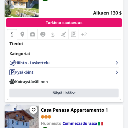
Alkaen 130 $
Tarkista saatavuus
$
+2
Tiedot
Kategoriat
Hiihto - Laskettelu
Pysäköinti
Koiraystävällinen
Näytä lisää
Casa Penasa Appartamento 1
Huoneisto
Commezzadurassa