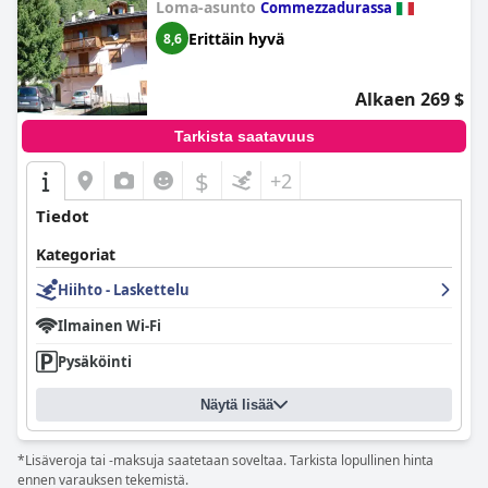
Loma-asunto
Commezzadurassa
Erittäin hyvä
8,6
Alkaen 269 $
Tarkista saatavuus
$
+2
Tiedot
Kategoriat
Hiihto - Laskettelu
Ilmainen Wi-Fi
Pysäköinti
Näytä lisää
*Lisäveroja tai -maksuja saatetaan soveltaa. Tarkista lopullinen hinta
ennen varauksen tekemistä.