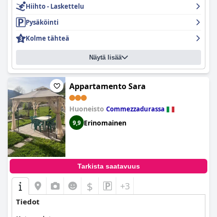
Hiihto - Laskettelu
Pysäköinti
Kolme tähteä
Näytä lisää
Appartamento Sara
Huoneisto
Commezzadurassa
Erinomainen
9,9
Tarkista saatavuus
$
+3
Tiedot