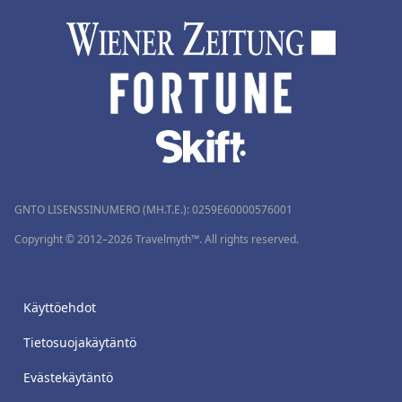
GNTO LISENSSINUMERO (MH.T.E.): 0259Ε60000576001
Copyright © 2012–2026 Travelmyth™. All rights reserved.
Käyttöehdot
Tietosuojakäytäntö
Evästekäytäntö