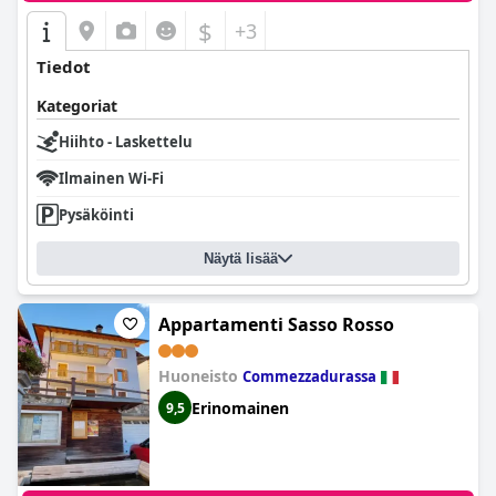
$
+3
Tiedot
Kategoriat
Hiihto - Laskettelu
Ilmainen Wi-Fi
Pysäköinti
Näytä lisää
Appartamenti Sasso Rosso
Huoneisto
Commezzadurassa
Erinomainen
9,5