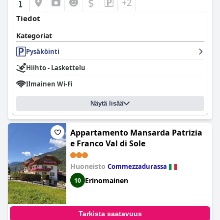
$
+2
Tiedot
Kategoriat
Pysäköinti
Hiihto - Laskettelu
Ilmainen Wi-Fi
Näytä lisää
Appartamento Mansarda Patrizia
e Franco Val di Sole
Huoneisto
Commezzadurassa
Erinomainen
10
Tarkista saatavuus