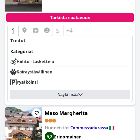
Tarkista saatavuus
$
+4
Tiedot
Kategoriat
Hiihto - Laskettelu
Koiraystävällinen
Pysäköinti
Näytä lisää
Maso Margherita
Huoneistot
Commezzadurassa
Erinomainen
9,2