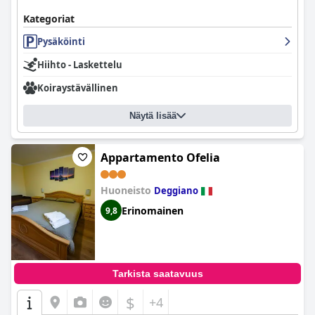
Kategoriat
Pysäköinti
Hiihto - Laskettelu
Koiraystävällinen
Näytä lisää
Appartamento Ofelia
Huoneisto
Deggiano
Erinomainen
9,8
Tarkista saatavuus
$
+4