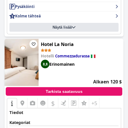
Pysäköinti
Kolme tähteä
Näytä lisää
Hotel La Noria
Hotelli
Commezzadurassa
Erinomainen
8,8
Alkaen 120 $
Tarkista saatavuus
$
+5
Tiedot
Kategoriat