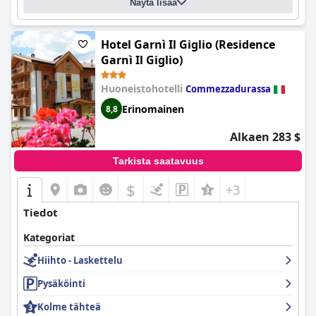
Näytä lisää
Hotel Garnì Il Giglio (Residence
Garnì Il Giglio)
Huoneistohotelli
Commezzadurassa
Erinomainen
8,8
Alkaen 283 $
Tarkista saatavuus
$
+3
Tiedot
Kategoriat
Hiihto - Laskettelu
Pysäköinti
Kolme tähteä