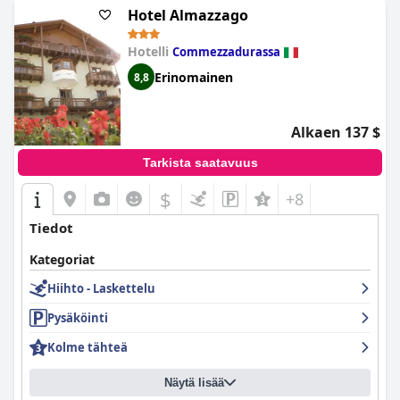
Hotel Almazzago
Hotelli
Commezzadurassa
Erinomainen
8,8
Alkaen 137 $
Tarkista saatavuus
$
+8
Tiedot
Kategoriat
Hiihto - Laskettelu
Pysäköinti
Kolme tähteä
Näytä lisää