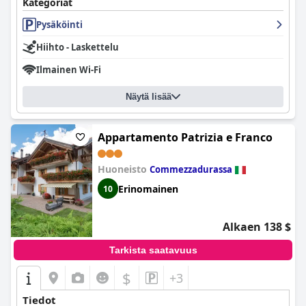
Kategoriat
Pysäköinti
Hiihto - Laskettelu
Ilmainen Wi-Fi
Näytä lisää
Appartamento Patrizia e Franco
Huoneisto
Commezzadurassa
Erinomainen
10
Alkaen 138 $
Tarkista saatavuus
$
+3
Tiedot