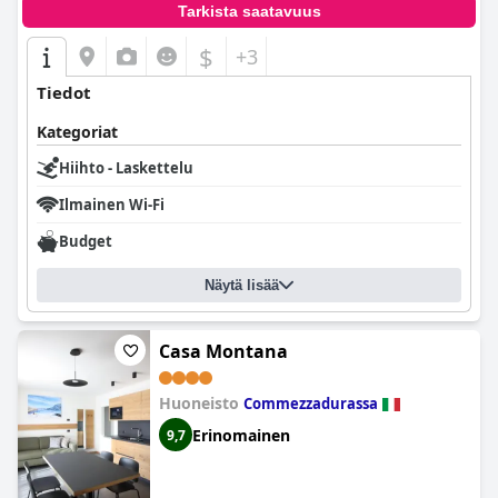
Tarkista saatavuus
$
+3
Tiedot
Kategoriat
Hiihto - Laskettelu
Ilmainen Wi-Fi
Budget
Näytä lisää
Casa Montana
Huoneisto
Commezzadurassa
Erinomainen
9,7