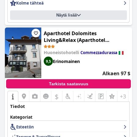
Kolme tähteä
Näytä lisää
Aparthotel Dolomites
Living&Relax (Aparthotel
Dolomites)
Huoneistohotelli
Commezzadurassa
Erinomainen
9,5
Alkaen 97 $
Tarkista saatavuus
$
+3
Tiedot
Kategoriat
Esteetön