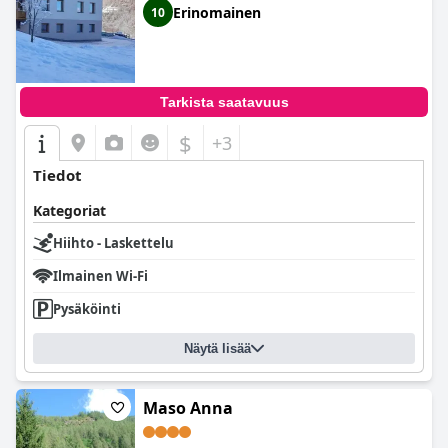
Erinomainen
10
Tarkista saatavuus
$
+3
Tiedot
Kategoriat
Hiihto - Laskettelu
Ilmainen Wi-Fi
Pysäköinti
Näytä lisää
Maso Anna