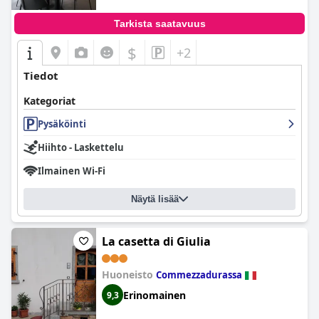
Tarkista saatavuus
$
+2
Tiedot
Kategoriat
Pysäköinti
Hiihto - Laskettelu
Ilmainen Wi-Fi
Näytä lisää
La casetta di Giulia
Huoneisto
Commezzadurassa
Erinomainen
9,3