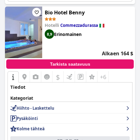
Bio Hotel Benny
Hotelli
Commezzadurassa
Erinomainen
8,9
Alkaen 164 $
Tarkista saatavuus
$
+6
Tiedot
Kategoriat
Hiihto - Laskettelu
Pysäköinti
Kolme tähteä