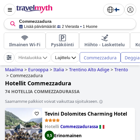
Commezzadura
Lisää päivämäärät
2 Vierasta
1 Huone
Ilmainen Wi-Fi
Pysäköinti
Hiihto - Laskettelu
Ko
Commezzadura
Deggia
Hintaluokka
Lajittelu
Maailma
>
Eurooppa
>
Italia
>
Trentino Alto Adige
>
Trento
>
Commezzadura
Hotellit Commezzadura
74 HOTELLIA COMMEZZADURASSA
Saamamme palkkiot voivat vaikuttaa sijoitukseen.
Tevini Dolomites Charming Hotel
Hotelli
Commezzadurassa
Erinomainen
9,5