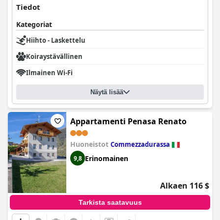
Tiedot
Kategoriat
Hiihto - Laskettelu
Koiraystävällinen
Ilmainen Wi-Fi
Näytä lisää
Appartamenti Penasa Renato
Huoneistot
Commezzadurassa
Erinomainen
9,8
Alkaen 116 $
Tarkista saatavuus