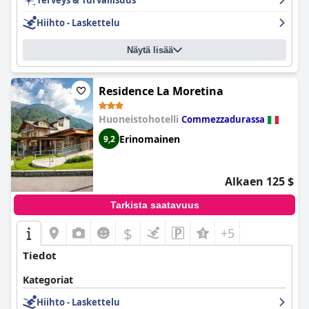
Terveys & Turvallisuus
Hiihto - Laskettelu
Näytä lisää
Residence La Moretina
Huoneistohotelli
Commezzadurassa
Erinomainen
9,2
Alkaen 125 $
Tarkista saatavuus
$
+5
Tiedot
Kategoriat
Hiihto - Laskettelu