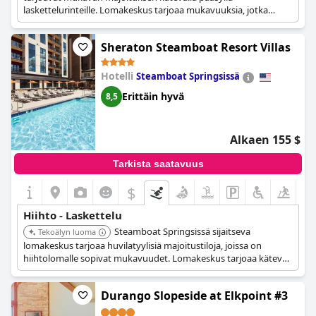
laskettelurinteille. Lomakeskus tarjoaa mukavuuksia, jotka
sopivat sekä rentoutumiseen että talviurheiluun.
Sheraton Steamboat Resort Villas
Hotelli
Steamboat Springsissä
Erittäin hyvä
8,5
Alkaen 155 $
Tarkista saatavuus
$
Hiihto - Laskettelu
Steamboat Springsissä sijaitseva
Tekoälyn luoma
lomakeskus tarjoaa huvilatyylisiä majoitustiloja, joissa on
hiihtolomalle sopivat mukavuudet. Lomakeskus tarjoaa kätevän
pääsyn rinteisiin ja muihin talviaktiviteetteihin.
Durango Slopeside at Elkpoint #3