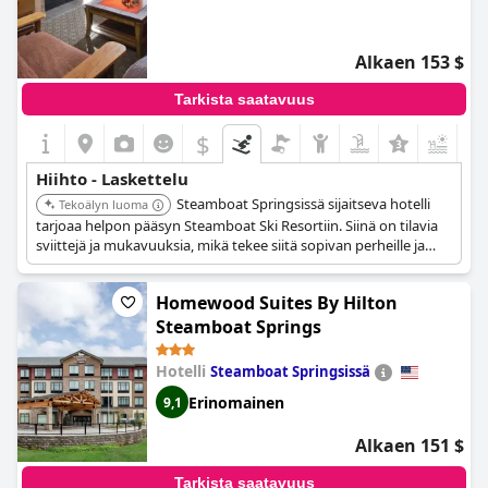
Alkaen 153 $
Tarkista saatavuus
$
Hiihto - Laskettelu
Steamboat Springsissä sijaitseva hotelli
Tekoälyn luoma
tarjoaa helpon pääsyn Steamboat Ski Resortiin. Siinä on tilavia
sviittejä ja mukavuuksia, mikä tekee siitä sopivan perheille ja
ryhmille.
Homewood Suites By Hilton
Steamboat Springs
Hotelli
Steamboat Springsissä
Erinomainen
9,1
Alkaen 151 $
Tarkista saatavuus