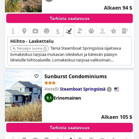
Alkaen 94 $
Tarkista saatavuus
$
Hiihto - Laskettelu
Tämä Steamboat Springsissä sijaitseva
Tekoälyn luoma
lomakeskus tarjoaa mukavan oleskelun ja kätevän pääsyn
läheisille hiihtoalueille. Lomakeskus tarjoaa valikoiman
mukavuuksia, jotka sopivat perheille ja hiihdon harrastajille.
Sunburst Condominiums
Hotelli
Steamboat Springsissä
Erinomainen
9,1
Alkaen 105 $
Tarkista saatavuus