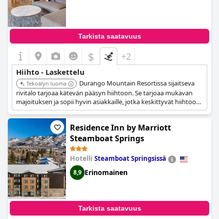
0.0
Tarkista saatavuus
$
+2
Hiihto - Laskettelu
Durango Mountain Resortissa sijaitseva
Tekoälyn luoma
rivitalo tarjoaa kätevän pääsyn hiihtoon. Se tarjoaa mukavan
majoituksen ja sopii hyvin asiakkaille, jotka keskittyvät hiihtoon
ja talviaktiviteetteihin.
Residence Inn by Marriott
Steamboat Springs
Hotelli
Steamboat Springsissä
Erinomainen
8,9
Tarkista saatavuus