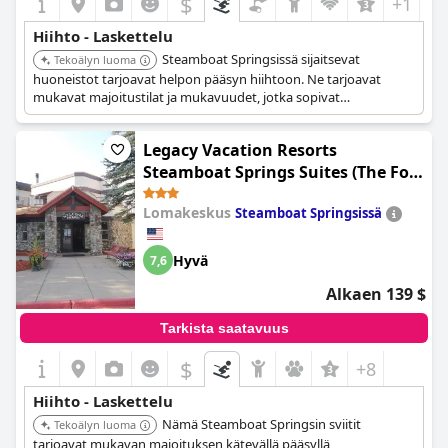
$
+1
Hiihto - Laskettelu
Steamboat Springsissä sijaitsevat
Tekoälyn luoma
huoneistot tarjoavat helpon pääsyn hiihtoon. Ne tarjoavat
mukavat majoitustilat ja mukavuudet, jotka sopivat
hiihtolomalle.
Legacy Vacation Resorts
Steamboat Springs Suites (The Fold
Hotels Steamboat Springs)
Lomakeskus
Steamboat Springsissä
Hyvä
7,6
Alkaen 139 $
Tarkista saatavuus
$
+8
Hiihto - Laskettelu
Nämä Steamboat Springsin sviitit
Tekoälyn luoma
tarjoavat mukavan majoituksen kätevällä pääsyllä