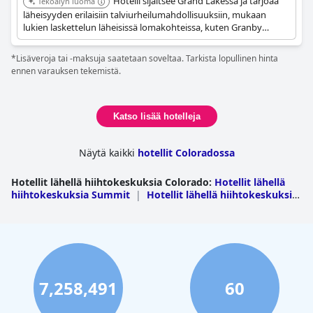
Hotelli sijaitsee Grand Lakessa ja tarjoaa
Tekoälyn luoma
läheisyyden erilaisiin talviurheilumahdollisuuksiin, mukaan
lukien laskettelun läheisissä lomakohteissa, kuten Granby
Ranchissa ja Winter Park Resortissa. Grand Lake tarjoaa pääsyn
murtomaahiihtoon, lumikenkäilyyn ja moottorikelkkailuun.
*Lisäveroja tai -maksuja saatetaan soveltaa. Tarkista lopullinen hinta
ennen varauksen tekemistä.
Katso lisää hotelleja
Näytä kaikki
hotellit Coloradossa
Hotellit lähellä hiihtokeskuksia Colorado
:
Hotellit lähellä
hiihtokeskuksia Summit
|
Hotellit lähellä hiihtokeskuksia
Eagle
|
Hotellit lähellä hiihtokeskuksia Grand
|
Hotellit
lähellä hiihtokeskuksia Pitkin
|
Hotellit lähellä
hiihtokeskuksia Routt
|
Hotellit lähellä hiihtokeskuksia
San Miguel
|
Hotellit lähellä hiihtokeskuksia La
Plata
|
Hotellit lähellä hiihtokeskuksia
Gunnison
|
Hotellit lähellä hiihtokeskuksia
Lake
|
Hotellit lähellä hiihtokeskuksia Garfield
|
Hotellit
7,258,491
60
lähellä hiihtokeskuksia Gilpin
|
Hotellit lähellä
hiihtokeskuksia Rio Grande
|
Hotellit lähellä