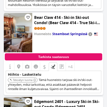
Mountain Resortin vieressä ja tarjoavat ski-in/ski-out-
mahdollisuuksia. Yksiköissä on täysin varustellut keittiöt ja
oleskelutilat, mikä tekee niistä sopivia pidempiin oleskeluihin.
Bear Claw 414 - Ski-in Ski-out
Condo! (Bear Claw 414 - True Ski-in
Ski-out Access, Slope Views &
Winter Shuttle!)
Huoneisto
Steamboat Springsissä
0.0
Tarkista saatavuus
$
+4
Hiihto - Laskettelu
Tämä huoneisto tarjoaa ski-in/ski-out-
Tekoälyn luoma
yhteyden, mikä tarkoittaa, että asiakkaat pääsevät helposti
rinteille ilman kuljetusvaivaa. Sijainti on ihanteellinen innokkaille
hiihtäjille, jotka etsivät mukavuutta.
Edgemont 2401 - Luxury Ski-in Ski-
out Condo (Edgemont 2401 -