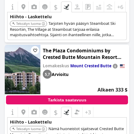
$
+6
Hiihto - Laskettelu
Tarjoten hyvän pääsyn Steamboat Ski
Tekoälyn luoma
Resortiin, The Village at Steamboat tarjoaa erilaisia
majoitusvaihtoehtoja. Sijainti on ihanteellinen niille, jotka
haluavat olla lähellä rinteitä.
The Plaza Condominiums by
Crested Butte Mountain Resort
(The Plaza Condominiums, A Vail
Lomakeskus
Mount Crested Butte
Resorts Property)
Arvioitu
5,7
Alkaen 333 $
Tarkista saatavuus
$
+3
Hiihto - Laskettelu
Nämä huoneistot sijaitsevat Crested Butte
Tekoälyn luoma