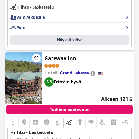
Hiihto - Laskettelu
Vain Aikuisille
Pieni
Näytä lisää
Gateway Inn
Hotelli
Grand Lakessa
Erittäin hyvä
8,5
Alkaen 121 $
Tarkista saatavuus
$
+5
Hiihto - Laskettelu