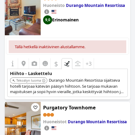
Huoneisto
Durango Mountain Resortissa
Erinomainen
9,0
Tällä hetkellä inaktiivinen alustallamme.
$
+3
Hiihto - Laskettelu
Durango Mountain Resortissa sijaitseva
Tekoälyn luoma
hotelli tarjoaa kätevän pääsyn hiihtoon. Se tarjoaa mukavan
majoituksen ja sopii hyvin vieraille, jotka keskittyvät hiihtoon ja
talviaktiviteetteihin.
Purgatory Townhome
Huoneistot
Durango Mountain Resortissa