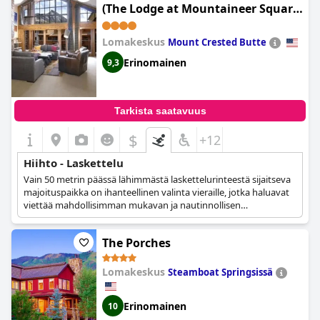
(The Lodge at Mountaineer Square,
A Vail Resorts Property)
Lomakeskus
Mount Crested Butte
Erinomainen
9,3
Tarkista saatavuus
$
+12
Hiihto - Laskettelu
Vain 50 metrin päässä lähimmästä laskettelurinteestä sijaitseva
majoituspaikka on ihanteellinen valinta vieraille, jotka haluavat
viettää mahdollisimman mukavan ja nautinnollisen
hiihtoloman.
The Porches
Lomakeskus
Steamboat Springsissä
Erinomainen
10