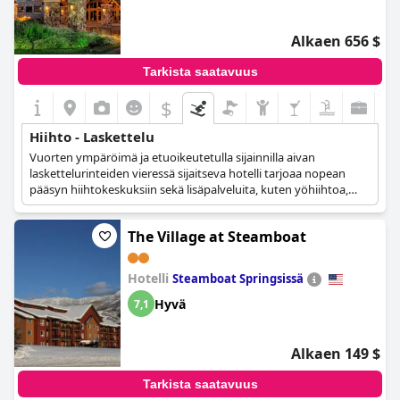
Alkaen 656 $
Tarkista saatavuus
$
Hiihto - Laskettelu
Vuorten ympäröimä ja etuoikeutetulla sijainnilla aivan
laskettelurinteiden vieressä sijaitseva hotelli tarjoaa nopean
pääsyn hiihtokeskuksiin sekä lisäpalveluita, kuten yöhiihtoa,
kelkka-ajeluja ja moottorikelkkaretkiä, jotka innostavat ja
viihdyttävät kaikkia vieraita.
The Village at Steamboat
Hotelli
Steamboat Springsissä
Hyvä
7,1
Alkaen 149 $
Tarkista saatavuus