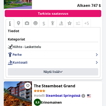
Alkaen 747 $
Tarkista saatavuus
$
+5
Tiedot
Kategoriat
Hiihto - Laskettelu
Perhe
Kuntosali
Näytä lisää
The Steamboat Grand
Hotelli
Steamboat Springsissä
Erinomainen
8,8