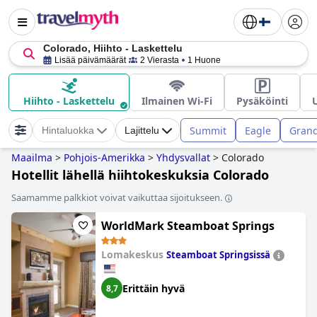
Colorado, Hiihto - Laskettelu
Lisää päivämäärät
2 Vierasta
1 Huone
Hiihto - Laskettelu
Ilmainen Wi-Fi
Pysäköinti
Summit
Eagle
Gran
Hintaluokka
Lajittelu
Maailma
>
Pohjois-Amerikka
>
Yhdysvallat
>
Colorado
Hotellit lähellä hiihtokeskuksia Colorado
Saamamme palkkiot voivat vaikuttaa sijoitukseen.
WorldMark Steamboat Springs
Lomakeskus
Steamboat Springsissä
Erittäin hyvä
8,7