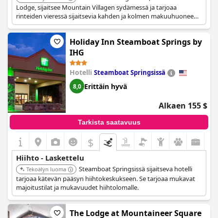
Lodge, sijaitsee Mountain Villagen sydämessä ja tarjoaa
rinteiden vieressä sijaitsevia kahden ja kolmen makuuhuoneen
luksusasuntoja. Se on ympärivuotinen seikkailuparatiisi, jossa
on mukavuuksia, kuten uima-allas, porealtaat ja kylpylä.
Holiday Inn Steamboat Springs by
IHG
Hotelli
Steamboat Springsissä
Erittäin hyvä
8,0
Alkaen 155 $
Tarkista saatavuus
$
Hiihto - Laskettelu
Steamboat Springsissä sijaitseva hotelli
Tekoälyn luoma
tarjoaa kätevän pääsyn hiihtokeskukseen. Se tarjoaa mukavat
majoitustilat ja mukavuudet hiihtolomalle.
The Lodge at Mountaineer Square