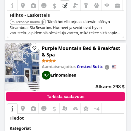
$
Hiihto - Laskettelu
Tämä hotelli tarjoaa kätevän pääsyn
Tekoälyn luoma
Steamboat Ski Resortiin. Huoneet ja sviitit ovat hyvin
varusteltuja pidempiä oleskeluja varten, mikä tekee siitä sopivan
hiihtomatkoille.
Purple Mountain Bed & Breakfast
& Spa
Aamiaismajoitus
Crested Butte
Erinomainen
9,7
Alkaen 298 $
Tarkista saatavuus
$
+4
Tiedot
Kategoriat