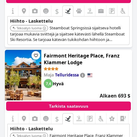
$
Hiihto - Laskettelu
Steamboat Springsissä sijaitseva hotelli
Tekoälyn luoma
tarjoaa mukavia sviittejä ja sijaitsee kätevästi lähellä Steamboat
Ski Resortia. Se tarjoaa kätevän tukikohdan hiihtoon ja
lumilautailuun, ja sen mukavuudet sopivat pidempiin
oleskeluihin.
Fairmont Heritage Place, Franz
Klammer Lodge
Maja
Telluridessa
Hyvä
7,4
Alkaen 693 $
Tarkista saatavuus
$
Hiihto - Laskettelu
Fairmont Heritage Place, Franz Klammer
Tekoälyn luoma