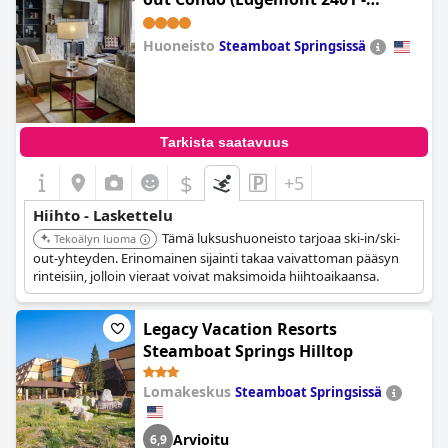
Luxury Condo, Slope Views, True
Ski-in Ski-out Access & Winter
Huoneisto
Steamboat Springsissä
Shuttle!)
0.0
Tarkista saatavuus
$
+5
Hiihto - Laskettelu
Tämä luksushuoneisto tarjoaa ski-in/ski-
Tekoälyn luoma
out-yhteyden. Erinomainen sijainti takaa vaivattoman pääsyn
rinteisiin, jolloin vieraat voivat maksimoida hiihtoaikaansa.
Legacy Vacation Resorts
Steamboat Springs Hilltop
Lomakeskus
Steamboat Springsissä
Arvioitu
6,9