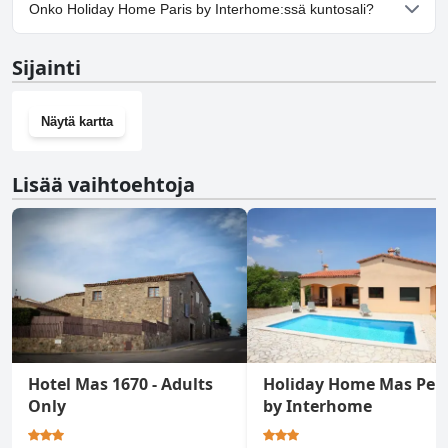
Kyllä, Holiday Home Paris by Interhome tarjoaa
Onko Holiday Home Paris by Interhome:ssä kuntosali?
pysäköintimahdollisuuden.
Ei, Holiday Home Paris by Interhome ei ole kuntosalia.
Sijainti
Näytä kartta
Lisää vaihtoehtoja
Hotel Mas 1670 - Adults
Holiday Home Mas Per
Only
by Interhome