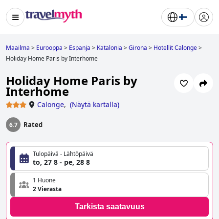
Maailma
>
Eurooppa
>
Espanja
>
Katalonia
>
Girona
>
Hotellit Calonge
>
Holiday Home Paris by Interhome
Holiday Home Paris by
Interhome
Calonge
,
(
Näytä kartalla
)
Rated
6.7
Tulopäivä - Lähtöpäivä
to, 27 8 - pe, 28 8
1 Huone
2 Vierasta
Tarkista saatavuus