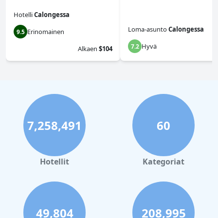
Hotelli
Calongessa
Loma-asunto
Calongessa
Erinomainen
9.5
Hyvä
7.2
Alkaen
$104
7,258,491
60
Hotellit
Kategoriat
49,804
208,995