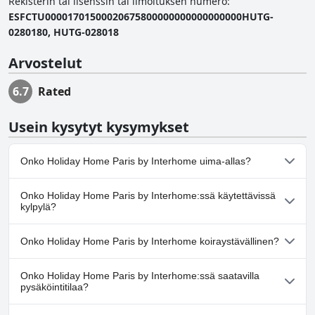
Rekisterin tai lisenssin tai ilmoituksen numero
:
ESFCTU00001701500020675800000000000000000HUTG-
0280180, HUTG-028018
Arvostelut
6.7
Rated
Usein kysytyt kysymykset
Onko Holiday Home Paris by Interhome uima-allas?
Kyllä, Holiday Home Paris by Interhome:ssä on uima-allas/altaita,
Onko Holiday Home Paris by Interhome:ssä käytettävissä
jotka kuuluvat yhteen tai useampaan seuraavista luokista:
kylpylä?
Yksityinen uima-allas, Ulkouima-allas.
Ei, Holiday Home Paris by Interhome ei tarjoa kylpylää.
Onko Holiday Home Paris by Interhome koiraystävällinen?
Ei, Holiday Home Paris by Interhome ei salli koiria.
Onko Holiday Home Paris by Interhome:ssä saatavilla
pysäköintitilaa?