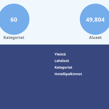
60
49,804
Kategoriat
Alueet
Yleistä
Lehdistö
Kategoriat
Hotellipalkinnot