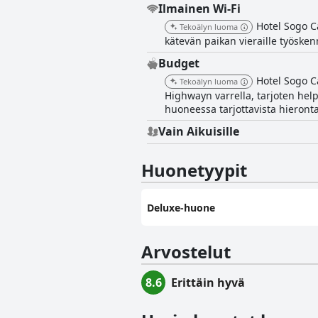
Ilmainen Wi-Fi
Hotel Sogo C
Tekoälyn luoma
kätevän paikan vieraille työske
Budget
Hotel Sogo C
Tekoälyn luoma
Highwayn varrella, tarjoten help
huoneessa tarjottavista hieronta
Vain Aikuisille
Huonetyypit
Deluxe-huone
Arvostelut
8.6
Erittäin hyvä