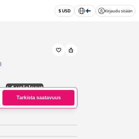
Kirjaudu sisään
$ USD
)
+
1 valokuva
Tarkista saatavuus