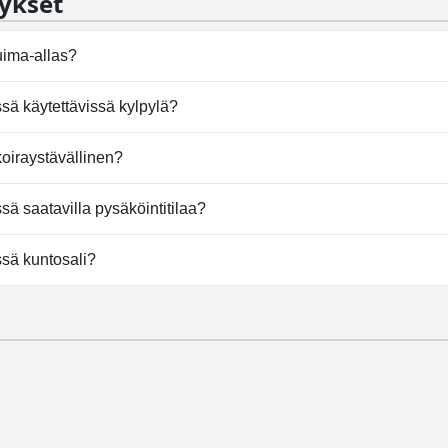
ykset
ima-allas?
le uima-allasta.
ä käytettävissä kylpylä?
arjoa kylpylää.
iraystävällinen?
lli koiria.
 saatavilla pysäköintitilaa?
tarjoa pysäköintimahdollisuutta.
sä kuntosali?
le kuntosalia.