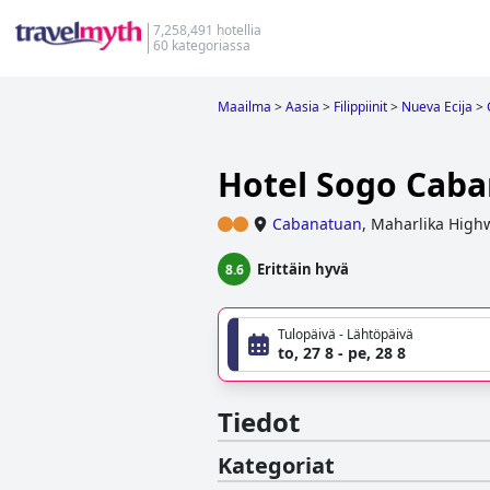
7,258,491 hotellia
60 kategoriassa
Maailma
>
Aasia
>
Filippiinit
>
Nueva Ecija
>
Hotel Sogo Cab
Cabanatuan
,
Maharlika Highw
Erittäin hyvä
8.6
Tulopäivä - Lähtöpäivä
to, 27 8 - pe, 28 8
Tiedot
Kategoriat