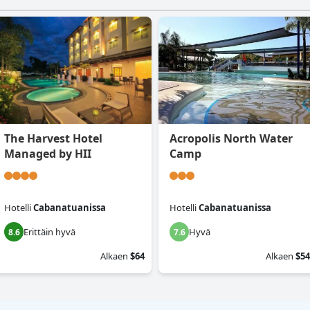
The Harvest Hotel
Acropolis North Water
Managed by HII
Camp
Hotelli
Cabanatuanissa
Hotelli
Cabanatuanissa
Erittäin hyvä
Hyvä
8.6
7.6
Alkaen
$64
Alkaen
$54