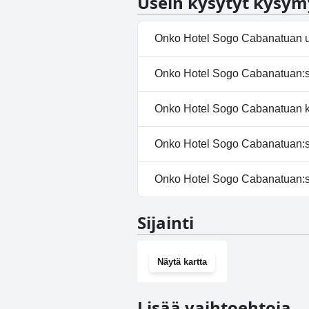
Usein kysytyt kysym
Onko Hotel Sogo Cabanatuan u
Ei, Hotel Sogo Cabanatuan ei o
Onko Hotel Sogo Cabanatuan:ss
Ei, Hotel Sogo Cabanatuan ei t
Onko Hotel Sogo Cabanatuan ko
Ei, Hotel Sogo Cabanatuan ei sa
Onko Hotel Sogo Cabanatuan:ssä
Ei, Hotel Sogo Cabanatuan ei 
Onko Hotel Sogo Cabanatuan:s
Ei, Hotel Sogo Cabanatuan ei o
Sijainti
Näytä kartta
Lisää vaihtoehtoja