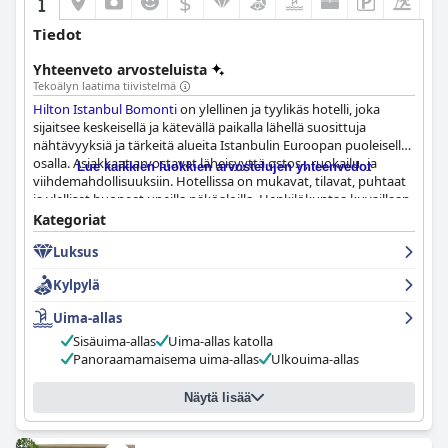
$
Tiedot
Yhteenveto arvosteluista
Tekoälyn laatima tiivistelmä
Hilton Istanbul Bomonti
on ylellinen ja tyylikäs hotelli, joka
sijaitsee keskeisellä ja kätevällä paikalla lähellä suosittuja
nähtävyyksiä ja tärkeitä alueita Istanbulin Euroopan puoleisella
osalla. Asiakkaat arvostavat läheisyyttä ostos-, ruokailu- ja
Lue kaikkien luokkien arvostelujen yhteenvedot
viihdemahdollisuuksiin. Hotellissa on mukavat, tilavat, puhtaat
ja ylelliset huoneet upeilla näköaloilla. Henkilökuntaa kuvaillaan
ystävälliseksi ja ammattitaitoiseksi, ja hotellin sijainti on
Kategoriat
turvallisella alueella. Hotellilla on vaikuttava maine asiakkaiden
Luksus
keskuudessa korkean siisteystasonsa ansiosta. Kylpylä on
ehdoton vierailukohde niille, jotka etsivät täydellistä
Kylpylä
rentoutumista
Hilton Istanbul Bomonti
ssa yöpyessään. Hotelli
sai poikkeuksellisia arvosteluja siellä yöpyneiltä asiakkailta, ja
Uima-allas
erityisesti vaikuttavaa oli vaikuttava aula, huippuluokan tilat ja
Sisäuima-allas
Uima-allas katolla
palvelut sekä erinomainen puhtaus. Aamiainen on
Panoraamamaisema uima-allas
Ulkouima-allas
keskimääräistä parempi ja täydellinen, ja valittavana on
runsaasti vaihtoehtoja, ja eri maiden vieraat kehuivat myös
ruoan laatua ja monipuolisuutta. Kaiken kaikkiaan
Hilton
Näytä lisää
Istanbul Bomonti
tarjoaa vieraille poikkeuksellisen ja ylellisen
kokemuksen.