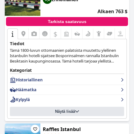
Alkaen 763 $
Tarkista saatavuus
$
Tiedot
Tämä 1800-luvun ottomaanien palatsista muutettu ylellinen
Istanbulin hotelli sijaitsee Bosporinsalmen rannalla Istanbulin
Besiktasin kaupunginosassa. Tämä hotelli tarjoaa ylellistä
majoitusta ja upeat näköalat, ja se on turkkilaisen
Kategoriat
vieraanvaraisuuden ruumiillistuma. Vieraat voivat hemmotella
itseään alkuperäisissä turkkilaisissa hammameissa, maistella
Historiallinen
hienoa paikallista ruokaa, vierailla läheisissä nähtävyyksissä ja
kokea ylellisimmän oleskelun tässä länsimaisen ja itäisen
Häämatka
kulttuurin risteyskohdassa.
Kylpylä
Näytä lisää
Raffles Istanbul