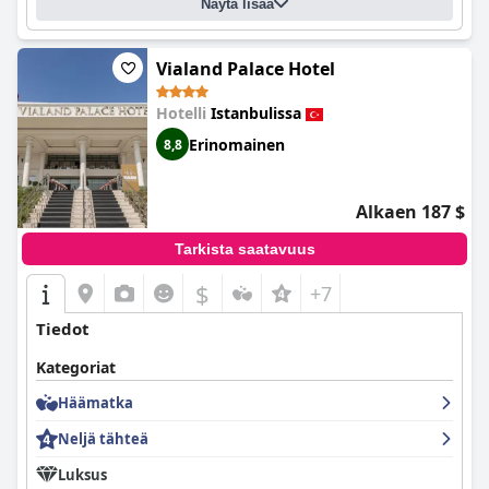
Näytä lisää
Vialand Palace Hotel
Hotelli
Istanbulissa
Erinomainen
8,8
Alkaen 187 $
Tarkista saatavuus
$
+7
Tiedot
Kategoriat
Häämatka
Neljä tähteä
Luksus