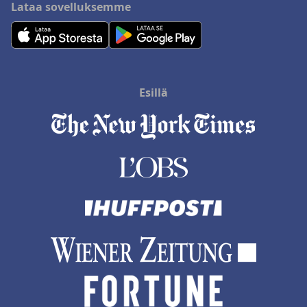
Lataa sovelluksemme
pienestä koosta ja veden lämpötilasta huolimatta uima-allas
lisää ylellisyyttä hotellikokemukseen.
Pysäköinti
Melas Hotel Istanbul
issa on erittäin arvostettua, ja
tarjolla on ilmaisia ​​ja käteviä vaihtoehtoja, kuten maanalainen
autotalli ja pysäköintipalvelu. Ilmaisen sähköauton latauksen
saatavuus lisää mukavuutta tehden pysäköintitiloista hotellin
Esillä
kiitettävän ominaisuuden.
Kaiken kaikkiaan
Melas Hotel Istanbul
tarjoaa monipuolisen ja
tyydyttävän oleskelun, jolle on ominaista sen kätevä sijainti,
korkeat puhtausstandardit, erinomainen henkilökunnan palvelu
ja kattavat mukavuudet.