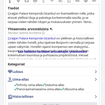
$
Tiedot
Çırağan Palace Kempinski Istanbul on ihanteellinen niille, jotka
etsivät ylellisiä tiloja ja palveluja korkeimmalla tasolla, ja se
tarjoaa viiden tähden tilojen ja mukavuuksien ytimen. Tämä
Bosporin varrella sijaitseva hotelli on Istanbulin ainoa hotelli,
Yhteenveto arvosteluista
jonne pääsee autolla, jahdilla tai helikopterilla, ja se tarjoaa 279
Tekoälyn laatima tiivistelmä
huonetta ja 20 sviittiä, jotka kaikki ovat ylellisiä ja tyylikkäästi
Çırağan Palace Kempinski Istanbul
on ylellinen ja historiallinen
sisustettuja. Tunnettujen spa-tilojensa ja lämmitetyn ulkouima-
viiden tähden hotelli, joka sijaitsee Bosporin rannalla ja tarjoaa
altaan ansiosta tämä hotelli sopii ihanteellisesti ylellisimpäänkin
upeat näkymät. Hotellin sijainti kompensoi sen etäisyyttä
lomamatkaan, ja sen konferenssitilojen ansiosta se on paras
kaupungin keskustasta tarjoamalla vieraille kuninkaallisen
valinta kaikkein ylellisimpiin tapahtumiin ja liikekokouksiin.
Lue kaikkien luokkien arvostelujen yhteenvedot
kokemuksen kauniissa ja puhtaassa ympäristössä. Vieraat
ylistävät aamiaista, jossa erityisesti perinteiset turkkilaiset ruoat
ovat kohokohta, sekä henkilökunnan huomaavaisuutta ja
Kategoriat
omistautumista tehdä heidän vierailustaan todella erityinen.
Luksus
Hotellin uima-allas on puhdas ja hyvin hoidettu, ja sieltä on
henkeäsalpaavat näkymät, ja hotellin tilat ja palvelut ovat
Uima-allas
huippuluokkaa. Hotelli huokuu historiaa ja ylellisyyttä kauniilla
marmorilla ja kuninkaallisella tunnelmalla. Vaikka hotelli voi olla
Infinity uima-allas
Sisäuima-allas
kallis ja saattaa vaatia kunnostusta,
Çırağan Palace Kempinski
Panoraamamaisema uima-allas
Ulkouima-allas
Istanbul
on kaiken kaikkiaan kaunis, ylellinen hotelli, joka on
Historiallinen
täydellinen oleskeluun Istanbulissa.