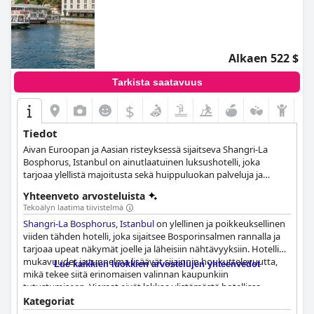
Alkaen 522 $
Tarkista saatavuus
$
Tiedot
Aivan Euroopan ja Aasian risteyksessä sijaitseva Shangri-La
Bosphorus, Istanbul on ainutlaatuinen luksushotelli, joka
tarjoaa ylellistä majoitusta sekä huippuluokan palveluja ja
mukavuuksia. Hotellin etuoikeutettu sijainti Beşiktaşin
Yhteenveto arvosteluista
kaupunginosassa antaa vieraille mahdollisuuden tutustua
Tekoälyn laatima tiivistelmä
kaupunkiin ja sen nähtävyyksiin helposti, ja sen 186 tyylikkäästi
Shangri-La Bosphorus, Istanbul
on ylellinen ja poikkeuksellinen
sisustettua ja täysin varustettua huonetta ja sviittiä tarjoavat
viiden tähden hotelli, joka sijaitsee Bosporinsalmen rannalla ja
vieraille kaiken, mitä he tarvitsevat mahdollisimman
tarjoaa upeat näkymät joelle ja läheisiin nähtävyyksiin. Hotellin
rentouttavaan ja nautinnolliseen oleskeluun. Tässä upeassa
mukavuudet ja tunnelma lisäävät sijainnin houkuttelevuutta,
hotellissa on myös virkistäviä kylpylätiloja, erinomaisia
Lue kaikkien luokkien arvostelujen yhteenvedot
mikä tekee siitä erinomaisen valinnan kaupunkiin
ruokailuvaihtoehtoja ja ylellisiä tapahtuma- ja hääpaikkoja.
tutustumiseen. Vieraat eivät lakkaa ylistämästä hotellissa
tarjoiltavaa aamiaista, joka on monipuolinen ja herkullinen.
Kategoriat
Huoneet ovat erittäin mukavia, siistejä ja hyvin sisustettuja, ja