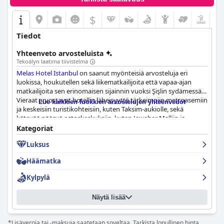
$
Tiedot
Yhteenveto arvosteluista
Tekoälyn laatima tiivistelmä
Melas Hotel Istanbul
on saanut myönteisiä arvosteluja eri
luokissa, houkutellen sekä liikematkailijoita että vapaa-ajan
matkailijoita sen erinomaisen sijainnin vuoksi Şişlin sydämessä.
Vieraat arvostavat hotellin läheisyyttä tärkeimpiin metroasemiin
Lue kaikkien luokkien arvostelujen yhteenvedot
ja keskeisiin turistikohteisiin, kuten Taksim-aukiolle, sekä
kätevää pääsyä ostoskeskuksiin, kuten Jawaher Malliin ja
Cevahir Malliin, ravintoloihin ja supermarketteihin. Pääkadun
Kategoriat
melusta huolimatta eläväinen ympäristö ja joukkoliikenteen
Luksus
helppous tekevät siitä monipuolisen valinnan vierailijoille.
Häämatka
Aamiainen
Melas Hotel Istanbul
issa saa paljon kiitosta
poikkeuksellisesta laadustaan ja valikoimastaan, tarjoten
Kylpylä
runsaan valikoiman, joka palvelee monipuolisia makuja tuoreilla,
paikallisilla tuotteilla ja kansainvälisillä keittiöillä. Vieraat
Näytä lisää
nauttivat runsaasta valikoimasta, johon kuuluu munakkaita,
pannukakkuja, hedelmiä ja tuoremehuja, vaikka jotkut
mainitsevat ajoittaisen ahtauden ja tarjonnan toistumisen.
*Lisäveroja tai -maksuja saatetaan soveltaa. Tarkista lopullinen hinta