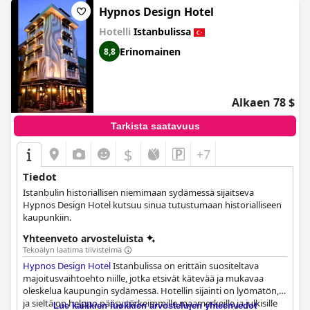
Hypnos Design Hotel
Hotelli
Istanbulissa
Erinomainen
8,8
Alkaen 78 $
Tarkista saatavuus
$
+7
Tiedot
Istanbulin historiallisen niemimaan sydämessä sijaitseva
Hypnos Design Hotel kutsuu sinua tutustumaan historialliseen
kaupunkiin.
Yhteenveto arvosteluista
Tekoälyn laatima tiivistelmä
Hypnos Design Hotel
Istanbulissa on erittäin suositeltava
majoitusvaihtoehto niille, jotka etsivät kätevää ja mukavaa
oleskelua kaupungin sydämessä. Hotellin sijainti on lyömätön,
ja sieltä on helppo pääsy tärkeimmille maamerkeille ja julkisille
Lue kaikkien luokkien arvostelujen yhteenvedot