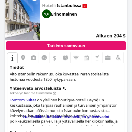
Hotelli
Istanbulissa
Erinomainen
9,6
Alkaen 204 $
Tarkista saatavuus
$
+5
Tiedot
Aito Istanbulin rakennus, joka kuvastaa Peran sosiaalista
historiaa vuodesta 1850 nykypäivään.
Yhteenveto arvosteluista
Tekoälyn laatima tiivistelmä
Tomtom Suites
on ylellinen boutique-hotelli Beyoğlun
keskustassa, joka tarjoaa rauhallisen ja turvallisen ympäristön
kävelymatkan päässä monista Istanbulin kiinnostavista
kohteista, kaupoista ja ravintoloista. Hotelli ylpeilee
Lue kaikkien luokkien arvostelujen yhteenvedot
poikkeuksellisella palvelulla ja ystävällisellä henkilökunnalla, ja
sen erikoisuuksiin kuuluvat upea aamiaisbuffet, joka tarjoillaan
ylimmän kerroksen terassilla, josta on upeat näkymät