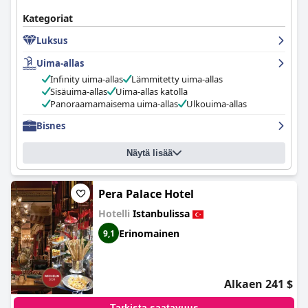
Kategoriat
Luksus
Uima-allas
Infinity uima-allas
Lämmitetty uima-allas
Sisäuima-allas
Uima-allas katolla
Panoraamamaisema uima-allas
Ulkouima-allas
Bisnes
Näytä lisää
Pera Palace Hotel
Hotelli
Istanbulissa
Erinomainen
9,1
Alkaen 241 $
Tarkista saatavuus