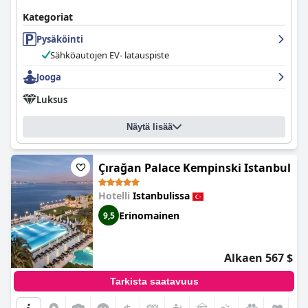
Kategoriat
Pysäköinti
Sähköautojen EV- latauspiste
Jooga
Luksus
Näytä lisää
Çırağan Palace Kempinski Istanbul
Hotelli
Istanbulissa
Erinomainen
9,5
Alkaen 567 $
Tarkista saatavuus