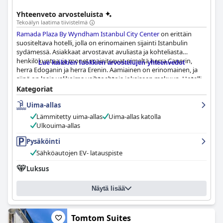
Yhteenveto arvosteluista
Tekoälyn laatima tiivistelmä
Ramada Plaza By Wyndham Istanbul City Center
on erittäin
suositeltava hotelli, jolla on erinomainen sijainti Istanbulin
sydämessä. Asiakkaat arvostavat avuliasta ja kohteliasta
henkilökuntaa, ja monet mainitsevat nimeltä herra Canerin,
Lue kaikkien luokkien arvostelujen yhteenvedot
herra Edoganin ja herra Erenin. Aamiainen on erinomainen, ja
siinä on laaja valikoima vaihtoehtoja jokaiseen makuun. Hotelli
tarjoaa siistejä ja mukavia huoneita, joissa on kaikki tarvittavat
Kategoriat
mukavuudet, vaikka jotkut huoneet saattaisivat hyötyä pienistä
Uima-allas
kunnostustöistä. Hotelli on ylpeä tarjotessaan siistin ja hyvin
hoidetun majoituksen asiakkailleen. Allas- ja spa-alue on hyvin
Lämmitetty uima-allas
Uima-allas katolla
varusteltu ja tarjoaa varmasti virkistävän kokemuksen sekä sisä-
Ulkouima-allas
että ulkotiloissa. Kaiken kaikkiaan asiakkaat suosittelevat
hotellia sen sijainnin, huoneiden koon, erinomaisen aamiaisen ja
Pysäköinti
erinomaisen palvelutiimin vuoksi.
Sähköautojen EV- latauspiste
Luksus
Näytä lisää
Tomtom Suites