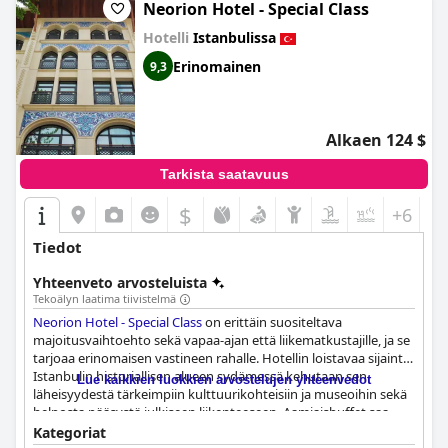
Neorion Hotel - Special Class
Hotelli
Istanbulissa
Erinomainen
9,3
Alkaen 124 $
Tarkista saatavuus
$
+6
Tiedot
Yhteenveto arvosteluista
Tekoälyn laatima tiivistelmä
Neorion Hotel - Special Class
on erittäin suositeltava
majoitusvaihtoehto sekä vapaa-ajan että liikematkustajille, ja se
tarjoaa erinomaisen vastineen rahalle. Hotellin loistavaa sijaintia
Istanbulin historiallisen alueen sydämessä kehutaan sen
Lue kaikkien luokkien arvostelujen yhteenvedot
läheisyydestä tärkeimpiin kulttuurikohteisiin ja museoihin sekä
helposta pääsystä julkiseen liikenteeseen. Aamiaisbuffet saa
paljon positiivista palautetta, ja vieraat arvostavat sen laajaa
Kategoriat