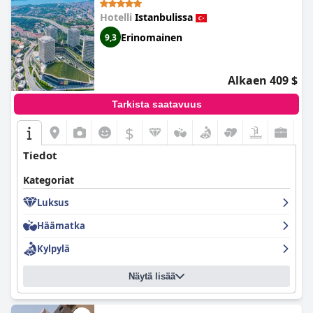
Hotelli
Istanbulissa
Erinomainen
9,3
Alkaen 409 $
Tarkista saatavuus
$
Tiedot
Kategoriat
Luksus
Häämatka
Kylpylä
Näytä lisää