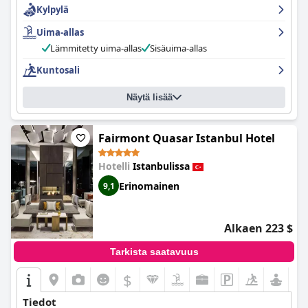
Kylpylä
jotkut vieraat ovat vaikuttuneita Bosporinsalmen näköalasta.
Henkilökunta on ammattitaitoista, ystävällistä ja erittäin
Uima-allas
avuliasta, ja he kiinnittävät aina huomiota pienimpiinkin
yksityiskohtiin. Kylpylätilat saivat ylistäviä arvosteluja vierailta, ja
Lämmitetty uima-allas
Sisäuima-allas
perinteinen hamam-kokemus oli ehdoton kohokohta. Ylellistä
Kuntosali
majoitusta etsivät perheet voivat odottaa lämminhenkistä
tunnelmaa ja ystävällistä henkilökuntaa saapuessaan. Kaiken
kaikkiaan
Shangri-La Bosphorus, Istanbul
on epäilemättä yksi
Näytä lisää
ylellisimmistä hotelleista, jossa voi yöpyä Istanbulin sydämessä,
tarjoten kuninkaallisen kokemuksen, jonka vieraat toivoisivat
kestävän ikuisesti.
Fairmont Quasar Istanbul Hotel
Hotelli
Istanbulissa
Erinomainen
9,1
Alkaen 223 $
Tarkista saatavuus
$
Tiedot