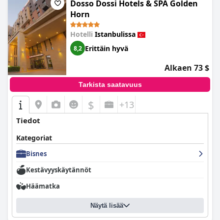
Dosso Dossi Hotels & SPA Golden
Horn
Hotelli
Istanbulissa
Erittäin hyvä
8,2
Alkaen 73 $
Tarkista saatavuus
$
+13
Tiedot
Kategoriat
Bisnes
Kestävyyskäytännöt
Häämatka
Näytä lisää