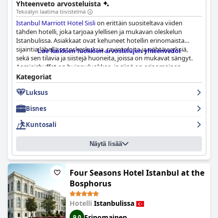
Yhteenveto arvosteluista
Tekoälyn laatima tiivistelmä
Istanbul Marriott Hotel Sisli
on erittäin suositeltava viiden
tähden hotelli, joka tarjoaa ylellisen ja mukavan oleskelun
Istanbulissa. Asiakkaat ovat kehuneet hotellin erinomaista
sijaintia lähellä ostoskeskuksia, ravintoloita ja nähtävyyksiä,
Lue kaikkien luokkien arvostelujen yhteenvedot
sekä sen tilavia ja siistejä huoneita, joissa on mukavat sängyt.
Aamiaisbuffet on huippuluokkaa, ja siinä on erinomainen
valikoima ruokia, ja henkilökunta on ystävällistä ja
Kategoriat
ammattitaitoista. Vaikka jotkut asiakkaat ovat huomanneet
Luksus
ongelmia siisteydessä ja vanhentuneissa huonekaluissa, suurin
osa arvosteluista on positiivisia ja suosittelee hotellia
Bisnes
lämpimästi. Hotellin läheisyys Dr. Serkan Ayginin hiusklinikkaan
lisää asiakkaiden mukavuutta. Kaiken kaikkiaan
Istanbul
Kuntosali
Marriott Hotel Sisli
on erinomainen valinta niille, jotka etsivät
mukavaa ja kätevää oleskelua Istanbulissa erinomaisella hinta-
Näytä lisää
laatusuhteella.
Four Seasons Hotel Istanbul at the
Bosphorus
Hotelli
Istanbulissa
Erinomainen
9,0