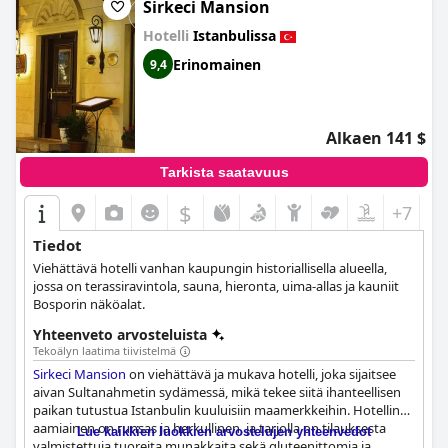
Sirkeci Mansion
Hotelli
Istanbulissa
Erinomainen
9,4
Alkaen 141 $
Tarkista saatavuus
$
+7
Tiedot
Viehättävä hotelli vanhan kaupungin historiallisella alueella,
jossa on terassiravintola, sauna, hieronta, uima-allas ja kauniit
Bosporin näköalat.
Yhteenveto arvosteluista
Tekoälyn laatima tiivistelmä
Sirkeci Mansion
on viehättävä ja mukava hotelli, joka sijaitsee
aivan Sultanahmetin sydämessä, mikä tekee siitä ihanteellisen
paikan tutustua Istanbulin kuuluisiin maamerkkeihin. Hotellin
aamiainen on runsas ja herkullinen, ja tarjolla on tilauksesta
Lue kaikkien luokkien arvostelujen yhteenvedot
valmistettuja tuoreita munakkaita sekä gluteenittomia ja