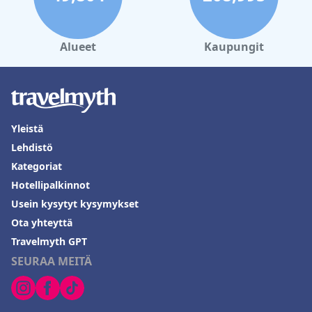
erityismainintoja saavat yksilöt, jotka tarjoavat esimerkillistä
palvelua. Satunnaisista kielimuureista huolimatta
henkilökunnan kielitaito parantaa yleistä asiakaskokemusta.
Alueet
Kaupungit
Ilmainen WiFi on käytettävissä kaikkialla hotellissa, ja useimmat
vieraat pitävät internetyhteyttä luotettavana ja nopeana, vaikka
jotkut raportoivat ongelmista heikkojen signaalien ja hitaiden
nopeuksien kanssa tietyillä alueilla.
Melas Hotel Istanbul
in spa on erottuva piirre, jota kehutaan sen
Yleistä
puhtaudesta, palveluvalikoimasta ja rentouttavasta ilmapiiristä.
Vaikka ajoittaisia ongelmia lämpötilan ja hallinnon kanssa
Lehdistö
mainitaan, yleinen kokemus on positiivinen, ja ammattitaitoinen
Kategoriat
henkilökunta saa kiitosta.
Hotellipalkinnot
Hotellin kuntosalitilat saavat vaihtelevia arvosteluja, ne ovat
Usein kysytyt kysymykset
moderneja ja riittävästi varustettuja perusharjoitteluun,
vaikkakin kooltaan ja varusteiltaan rajalliset intensiivisempään
Ota yhteyttä
harjoitteluun. Spa- ja uima-allastilojen sisällyttäminen täydentää
Travelmyth GPT
hyvin kuntoilupalveluita tarjoten vieraille täydellisen
hyvinvointikokemuksen.
SEURAA MEITÄ
Uima-allas on tunnettu sen siisteydestä ja modernista
suunnittelusta, ja erityistä arvostusta saa sen esteettinen
vetovoima ja rentouttava ilmapiiri. Joistakin kommenteista sen