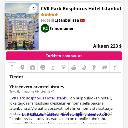
CVK Park Bosphorus Hotel Istanbul
Hotelli
Istanbulissa
Erinomainen
9,2
Alkaen 223 $
Tarkista saatavuus
$
Tiedot
Yhteenveto arvosteluista
Tekoälyn laatima tiivistelmä
CVK Park Bosphorus Hotel Istanbul
on huippuluokan hotelli,
joka tarjoaa fantastisen oleskelun erinomaisella paikalla
Istanbulissa. Vieraat arvostavat hotellin erinomaista laatua ja
loistavaa sijaintia, mikä tekee siitä ihanteellisen paikan yöpyä
Lue kaikkien luokkien arvostelujen yhteenvedot
Istanbulissa vieraileville. Aamiainen on monille kohokohta
upean valikoimansa ja laatunsa ansiosta, ja huoneet ovat