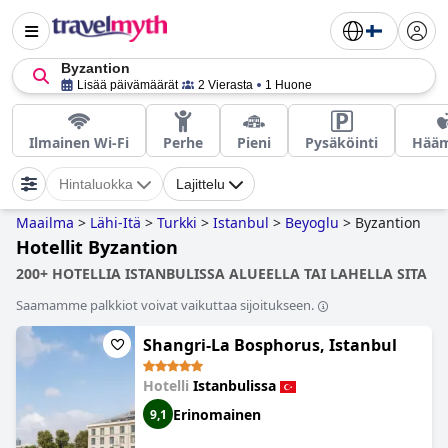
Byzantion
Lisää päivämäärät
2 Vierasta
1 Huone
Ilmainen Wi-Fi
Perhe
Pieni
Pysäköinti
Hääm
Hintaluokka
Lajittelu
Maailma
>
Lähi-Itä
>
Turkki
>
Istanbul
>
Beyoglu
>
Byzantion
Hotellit Byzantion
200+ HOTELLIA ISTANBULISSA ALUEELLA TAI LAHELLA SITA
Saamamme palkkiot voivat vaikuttaa sijoitukseen.
Shangri-La Bosphorus, Istanbul
Hotelli
Istanbulissa
Erinomainen
9,1