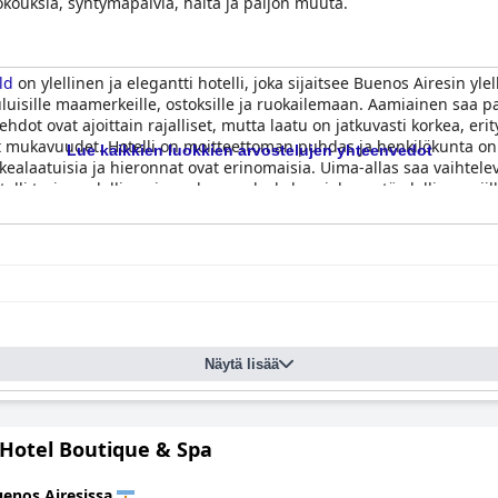
okouksia, syntymäpäiviä, häitä ja paljon muuta.
ld
on ylellinen ja elegantti hotelli, joka sijaitsee Buenos Airesin 
uisille maamerkeille, ostoksille ja ruokailemaan. Aamiainen saa paljon
hdot ovat ajoittain rajalliset, mutta laatu on jatkuvasti korkea, erity
set mukavuudet. Hotelli on moitteettoman puhdas ja henkilökunta on p
Lue kaikkien luokkien arvostelujen yhteenvedot
rkealaatuisia ja hieronnat ovat erinomaisia. Uima-allas saa vaihtelev
lli tarjoaa ylellisen ja mukavan oleskelun, joka on täydellinen nii
sissa.
Näytä lisää
Hotel Boutique & Spa
enos Airesissa