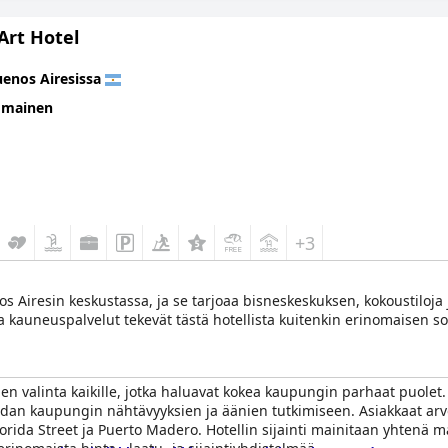
Art Hotel
enos Airesissa
omainen
+3
 Airesin keskustassa, ja se tarjoaa bisneskeskuksen, kokoustiloja ja
ja kauneuspalvelut tekevät tästä hotellista kuitenkin erinomaisen so
 valinta kaikille, jotka haluavat kokea kaupungin parhaat puolet. Ho
hdan kaupungin nähtävyyksien ja äänien tutkimiseen. Asiakkaat arvo
Florida Street ja Puerto Madero. Hotellin sijainti mainitaan yhtenä