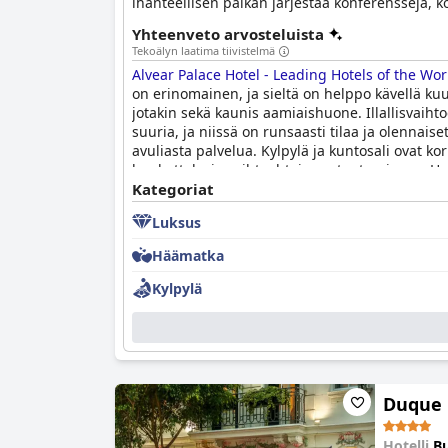
ihanteellisen paikan järjestää konferensseja, k
Yhteenveto arvosteluista
Tekoälyn laatima tiivistelmä
Alvear Palace Hotel - Leading Hotels of the Wor
on erinomainen, ja sieltä on helppo kävellä kuul
jotakin sekä kaunis aamiaishuone. Illallisvaihtoe
suuria, ja niissä on runsaasti tilaa ja olennai
avuliasta palvelua. Kylpylä ja kuntosali ovat ko
houkuttelevia vaihtoehtoja rentoutumiseen. Hote
tyylistä 5 tähden hotellikokemusta Buenos Aire
Kategoriat
Luksus
Häämatka
Kylpylä
Duque 
Hotelli
Bu