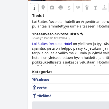
$
Tiedot
Loi Suites Recoleta -hotelli on Argentiinan peru
pulahtaa lämmitettyyn uima-altaaseen. Hotelliss
Yhteenveto arvosteluista
Tekoälyn laatima tiivistelmä
Loi Suites Recoleta Hotel
on ylellinen ja tyylik
sijaintia, josta on helppo pääsy kuljetuksiin j
tarjolla on laaja valikoima kuumia ja kylmiä vai
hotelli on yleisesti ottaen hyvin hoidettu ja e
poikkeuksellisesta asiakaspalvelustaan. Hotell
epäjohdonmukaisuuksia, suurin osa vieraista r
huomaavaiseksi. Kaiken kaikkiaan
Kategoriat
Loi Suites Re
Airesissa.
Luksus
Perhe
Yöelämä