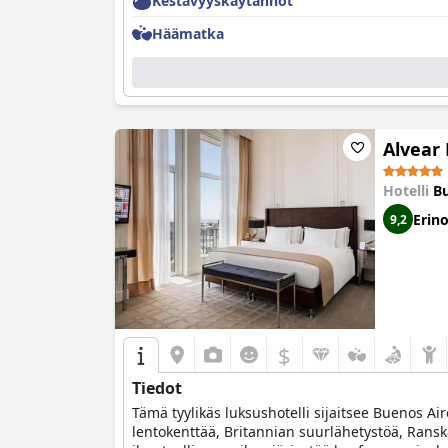
Kestävyyskäytännöt
Häämatka
Alvear 
Hotelli
Bu
Erin
9,2
$
Tiedot
Tämä tyylikäs luksushotelli sijaitsee Buenos Ai
lentokenttää, Britannian suurlähetystöä, Ranska