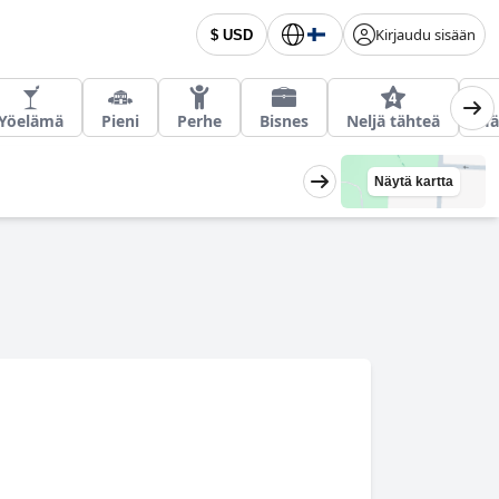
Kirjaudu sisään
$ USD
Yöelämä
Pieni
Perhe
Bisnes
Neljä tähteä
Hä
Näytä kartta