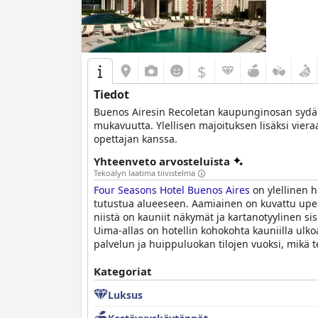
$
Tiedot
Buenos Airesin Recoletan kaupunginosan sydäme
mukavuutta. Ylellisen majoituksen lisäksi vieraa
opettajan kanssa.
Yhteenveto arvosteluista
Tekoälyn laatima tiivistelmä
Four Seasons Hotel Buenos Aires
on ylellinen h
tutustua alueeseen. Aamiainen on kuvattu upeak
niistä on kauniit näkymät ja kartanotyylinen sis
Uima-allas on hotellin kohokohta kauniilla ulkoa
palvelun ja huippuluokan tilojen vuoksi, mikä 
Kategoriat
Luksus