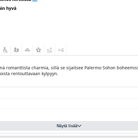
äin hyvä
+4
nä romanttista charmia, sillä se sijaitsee Palermo Sohon boheemis
doista rentouttavaan kylpyyn.
Näytä lisää