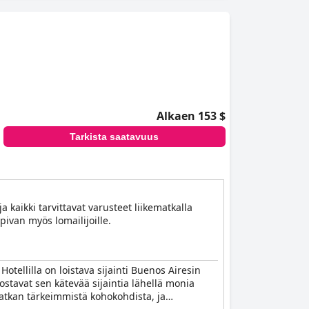
Alkaen 153 $
Tarkista saatavuus
 kaikki tarvittavat varusteet liikematkalla
pivan myös lomailijoille.
tellilla on loistava sijainti Buenos Airesin
stavat sen kätevää sijaintia lähellä monia
 matkan tärkeimmistä kohokohdista, ja