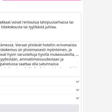
siakkaat voivat rentoutua talvipuutarhassa tai
iikekokousta tai tyylikästä juhlaa.
dämessä. Vieraat ylistävät hotellin erinomaista
iaiskokemus on ylivoimaisesti myönteinen, ja
ovat hyvin varusteltuja hyvillä mukavuuksilla, ja
ällisyydestään, ammattimaisuudestaan ja
palvelussa saattaa olla satunnaisia
jota kuvataan kohteliaaksi, omistautuneeksi ja
, mukavaa ja hyvin hoidettua majoitusta Buenos