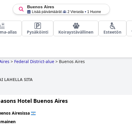
Buenos Aires
Lisää päivämäärät
2 Vierasta
1 Huone
ma-allas
Pysäköinti
Koiraystävällinen
Esteetön
Aires
>
Federal District-alue
>
Buenos Aires
I LAHELLA SITA
easons Hotel Buenos Aires
enos Airesissa
omainen