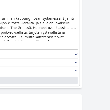
ylellisimmän kaupunginosan sydämessä. Sijainti
 kiitosta vierailta, ja siellä on jokaiselle
isesti The Grillissä. Huoneet ovat klassisia ja
oikkeuksellista, tarjoten ystävällistä ja
ia arvosteluja, mutta kattoterassit ovat
lle, jotka etsivät eleganttia vanhan maailman