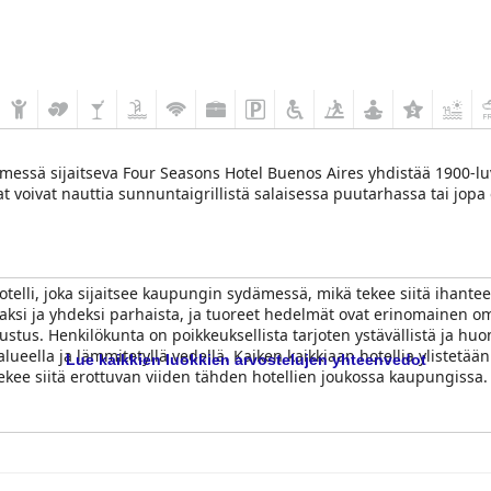
ssä sijaitseva Four Seasons Hotel Buenos Aires yhdistää 1900-luv
t voivat nauttia sunnuntaigrillistä salaisessa puutarhassa tai jopa o
otelli, joka sijaitsee kaupungin sydämessä, mikä tekee siitä ihanteel
si ja yhdeksi parhaista, ja tuoreet hedelmät ovat erinomainen omi
ustus. Henkilökunta on poikkeuksellista tarjoten ystävällistä ja huo
lueella ja lämmitetyllä vedellä. Kaiken kaikkiaan hotellia ylistetään
Lue kaikkien luokkien arvostelujen yhteenvedot
tekee siitä erottuvan viiden tähden hotellien joukossa kaupungissa.