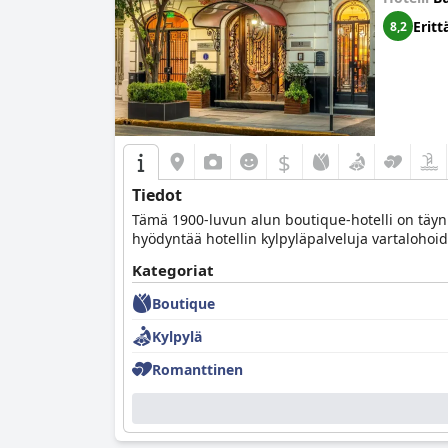
Eritt
8,2
$
Tiedot
Tämä 1900-luvun alun boutique-hotelli on täyn
hyödyntää hotellin kylpyläpalveluja vartalohoi
Kategoriat
Boutique
Kylpylä
Romanttinen