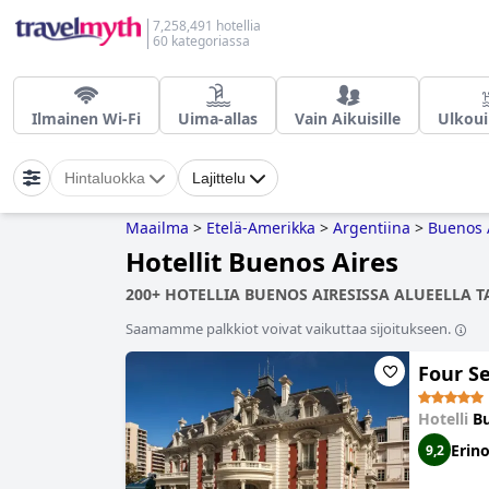
7,258,491 hotellia
60 kategoriassa
Ilmainen Wi-Fi
Uima-allas
Vain Aikuisille
Ulkoui
Hintaluokka
Lajittelu
Maailma
>
Etelä-Amerikka
>
Argentiina
>
Buenos 
Hotellit Buenos Aires
200+ HOTELLIA BUENOS AIRESISSA ALUEELLA TA
Saamamme palkkiot voivat vaikuttaa sijoitukseen.
Four S
Hotelli
Bu
Erin
9,2