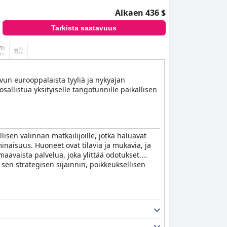
Alkaen 436 $
Tarkista saatavuus
un eurooppalaista tyyliä ja nykyajan
sallistua yksityiselle tangotunnille paikallisen
lisen valinnan matkailijoille, jotka haluavat
naisuus. Huoneet ovat tilavia ja mukavia, ja
maavaista palvelua, joka ylittää odotukset.
 sen strategisen sijainnin, poikkeuksellisen