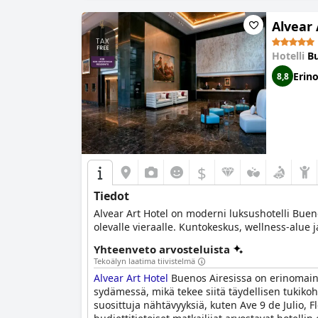
Alvear 
Hotelli
Bu
Erin
8,8
$
Tiedot
Alvear Art Hotel on moderni luksushotelli Buenos
olevalle vieraalle. Kuntokeskus, wellness-alue 
Yhteenveto arvosteluista
Tekoälyn laatima tiivistelmä
Alvear Art Hotel
Buenos Airesissa on erinomainen
sydämessä, mikä tekee siitä täydellisen tukiko
suosittuja nähtävyyksiä, kuten Ave 9 de Julio, 