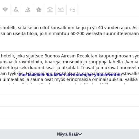
+5
shotelli, sillä se on ollut kansallinen ketju jo yli 40 vuoden ajan. A
a on useita tiloja, joihin mahtuu 60-200 vierasta suunnittelemaan l
äs hotelli, joka sijaitsee Buenos Airesin Recoletan kaupunginosan sy
a runsaasti ravintoloita, baareja, museoita ja kauppoja lähellä. Aam
htoehtoja sekä kauniit sisä- ja ulkotilat. Tilavat ja mukavat huoneet 
rittäin tyylikäs. Erinomainen henkilökunta saa paljon kiitosta ystäv
Lue kaikkien luokkien arvostelujen yhteenvedot
in uima-allas ja sauna ovat myös erinomaisia ominaisuuksia. Vaikka 
aportoi myönteisestä kokemuksesta hotellin henkilökunnan kanssa, 
coleta Hotel
on loistava valinta matkailijoille, jotka etsivät siistiä
Näytä lisää