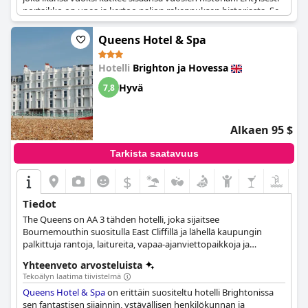
portaikko on upea ja kertoo paljon rakennuksen historiasta. Se
on klassinen laatuhotelli, joka tarjoaa ainutlaatuisen
kokemuksen sijaintinsa ja historiansa ansiosta. Monet asiakkaat
Queens Hotel & Spa
unelmoivat yöpyvänsä tässä historiallisessa suuressa hotellissa,
ja sen erinomaisen sijainnin ja rikkaan historian ansiosta se on
Hotelli
Brighton ja Hovessa
pakollinen vierailukohde kaikille, jotka etsivät viehättävää ja
ainutlaatuista majoituskokemusta.
Hyvä
7,8
Alkaen 95 $
Tarkista saatavuus
$
Tiedot
The Queens on AA 3 tähden hotelli, joka sijaitsee
Bournemouthin suositulla East Cliffillä ja lähellä kaupungin
palkittuja rantoja, laitureita, vapaa-ajanviettopaikkoja ja
yöelämän keskuksia. Hotellissa on oma vapaa-ajan klubi, jossa
Yhteenveto arvosteluista
on sauna, uima-allas, höyrysauna, lastenhuone ja kuntosali sekä
Tekoälyn laatima tiivistelmä
kunto- ja laihdutusbootcamp ja spa. Tilavien huoneiden ja
Queens Hotel & Spa
on erittäin suositeltu hotelli Brightonissa
sviittien lisäksi se tarjoaa tilat häiden, konferenssien tai muiden
sen fantastisen sijainnin, ystävällisen henkilökunnan ja
erityistapahtumien järjestämiseen.