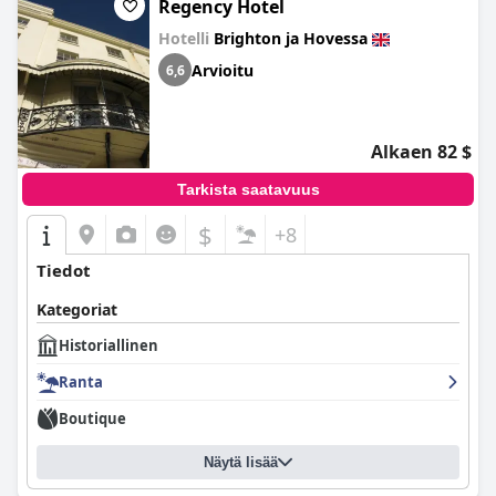
Regency Hotel
Hotelli
Brighton ja Hovessa
Arvioitu
6,6
Alkaen 82 $
Tarkista saatavuus
$
+8
Tiedot
Kategoriat
Historiallinen
Ranta
Boutique
Näytä lisää