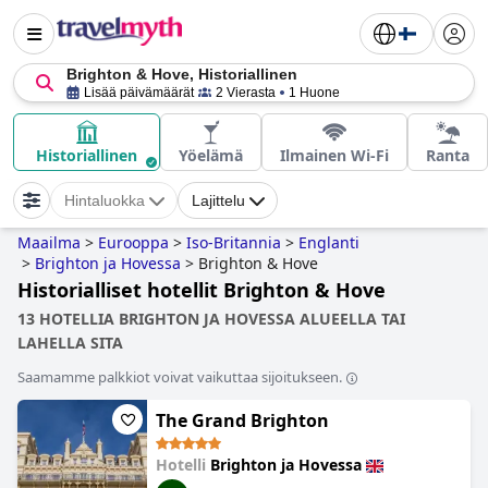
Brighton & Hove, Historiallinen
Lisää päivämäärät
2 Vierasta
1 Huone
Historiallinen
Yöelämä
Ilmainen Wi-Fi
Ranta
Hintaluokka
Lajittelu
Maailma
>
Eurooppa
>
Iso-Britannia
>
Englanti
>
Brighton ja Hovessa
>
Brighton & Hove
Historialliset hotellit Brighton & Hove
13 HOTELLIA BRIGHTON JA HOVESSA ALUEELLA TAI
LAHELLA SITA
Saamamme palkkiot voivat vaikuttaa sijoitukseen.
The Grand Brighton
Hotelli
Brighton ja Hovessa