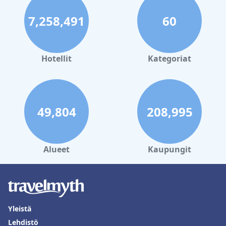
Yöpyminen
The Beach Hotel
issa ei tarjoa vain mukavaa
majoitusta, vaan myös matkan ajassa taaksepäin, mikä heijastaa
7,258,491
60
paikallisen alueen rikasta historiaa ja perinteistä luonnetta.
Turvallinen pysäköinti hotellia vastapäätä Regency Squarella
lisää vieraiden mukavuutta, vaikka sinne pääsyyn tarvitaan
pysäköintilippu. Kaiken kaikkiaan
The Beach Hotel
tarjoaa
Hotellit
Kategoriat
ainutlaatuisen yhdistelmän historiallista merkitystä ja vintage-
vetovoimaa vilkkaan, historiallisen paikkakunnan sydämessä.
49,804
208,995
Alueet
Kaupungit
Yleistä
Lehdistö