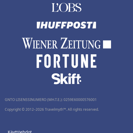
GNTO LISENSSINUMERO (MH.T.E.): 0259Ε60000576001
Copyright © 2012–2026 Travelmyth™. All rights reserved.
Käyttöehdot