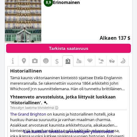
Erinomainen
8,9
Alkaen 137 $
Tarkista saatavuus
$
Historiallinen
Tämä kaunis viktoriaaninen kiinteistö sijaitsee Etelä-Englannin
merenrannalla. Se rakennettiin vuonna 1864 arkkitehti John
Whichcord Jr:n suunnittelemana. Hän oli tunnettu brittiläinen
arkkitehti Lontoon kaupungissa, joka suunnitteli lukuisia
Yhteenveto arvosteluista, jotka liittyvät luokkaan
rakennuksia. Tänne asennettiin Yhdistyneen kuningaskunnan
'Historiallinen'.
ensimmäinen Lontoon ulkopuolelle rakennettu hissi, mikä on
Tekoälyn laatima tiivistelmä
osoitus hotellin edistyksellisistä teknisistä ominaisuuksista.
The Grand Brighton
on kaunis ja historiallinen hotelli, joka
huokuu ihanaa suuruutta ja vanhan maailman charmia.
Asiakkaat arvostavat kaunista arkkitehtuuria, aikakauden
kiinteistöjä ja vanhanaikaista tyyliä kaikkialla rakennuksessa,
Lue kaikkien luokkien arvostelujen yhteenvedot
joka ikänsä vuoksi kätkee sisäänsä vuosien historian. Erityisesti