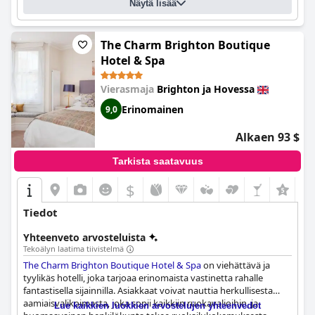
Näytä lisää
lapsiperheille, sillä siellä on hyvän kokoisia perhehuoneita ja
nautinnollinen buffet-aamiainen. Sängyt ovat saaneet
vaihtelevia arvosteluja: jotkut vieraat pitävät niitä epämukavina,
kun taas toiset pitävät niitä mukavina. Kaiken kaikkiaan
The Charm Brighton Boutique
DoubleTree By Hilton Brighton Metropole
on hyvän vastineen
Hotel & Spa
rahoille tarjoava hotelli, jolla on kätevä sijainti, loistava
aamiainen ja ystävällinen henkilökunta.
Vierasmaja
Brighton ja Hovessa
Erinomainen
9,0
Alkaen 93 $
Tarkista saatavuus
$
+2
Tiedot
Yhteenveto arvosteluista
Tekoälyn laatima tiivistelmä
The Charm Brighton Boutique Hotel & Spa
on viehättävä ja
tyylikäs hotelli, joka tarjoaa erinomaista vastinetta rahalle
fantastisella sijainnilla. Asiakkaat voivat nauttia herkullisesta
aamiaisvalikoimasta, joka sopii kaikkiin ruokavalioihin, ja
Lue kaikkien luokkien arvostelujen yhteenvedot