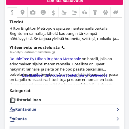
Tarkista saatavuus
$
Tiedot
Hilton Brighton Metropole sijaitsee ihanteellisella paikalla
Brightonin rannalla ja lähellä kaupungin tärkeimpiä
nähtävyyksiä. Se tarjoaa ylellisiä huoneita, sviittejä, ruokailu- ja
teehetkiä sekä oman kuntoklubin ja kylpylän. Se on myös
Yhteenveto arvosteluista
suosittu valinta yritystapahtumien, konferenssien ja kokousten
Tekoälyn laatima tiivistelmä
järjestämiseen, ja se tarjoaa laajan valikoiman lisäpalveluja.
DoubleTree By Hilton Brighton Metropole
on hotelli, jolla on
erinomainen sijainti meren rannalla. Hotellista on upeat
näkymät rannalle, ja sieltä on helppo päästä paikallisiin
palveluihin ja nähtävyyksiin. Asiakkaat ylistävät aamiaista, jossa
Lue kaikkien luokkien arvostelujen yhteenvedot
on tarjolla runsaasti vaihtoehtoja ja ruoan erinomainen laatu.
Huoneet ovat saaneet vaihtelevia arvosteluja: jotkut vieraat
ylistävät siistejä ja mukavia makuuhuoneita, kun taas toiset
Kategoriat
huomauttavat, että jotkut huoneet ovat vanhentuneita ja
Historiallinen
kaipaavat remonttia. Myös hotellin siisteydessä olisi
parantamisen varaa. Henkilökunta on yleisesti ottaen
Ranta-alue
ystävällistä ja avuliasta, muutamaa poikkeusta lukuun
ottamatta. Allastilat ovat saaneet vaihtelevia arvosteluja: jotkut
Ranta
vieraat pitävät uima-allasta upeana, kun taas toiset olivat
pettyneitä sulkemisiin ja ruuhkaan. Hotelli on hyvä valinta