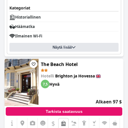
Kategoriat
Historiallinen
Häämatka
Ilmainen Wi-Fi
Näytä lisää
The Beach Hotel
Hotelli
Brighton ja Hovessa
Hyvä
7,5
Alkaen 97 $
Tarkista saatavuus
$