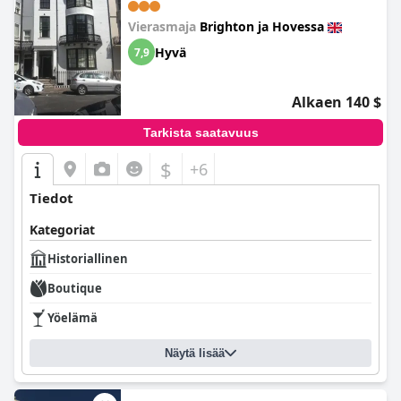
tallella. Rakennuksessa on joitain vanhoja hissejä, mutta se vain
Vierasmaja
Brighton ja Hovessa
lisää sen pitkästä historiasta kertovia luonteenomaisia piirteitä.
Hyvä
7,9
Alkaen 140 $
Tarkista saatavuus
$
+6
Tiedot
Kategoriat
Historiallinen
Boutique
Yöelämä
Näytä lisää