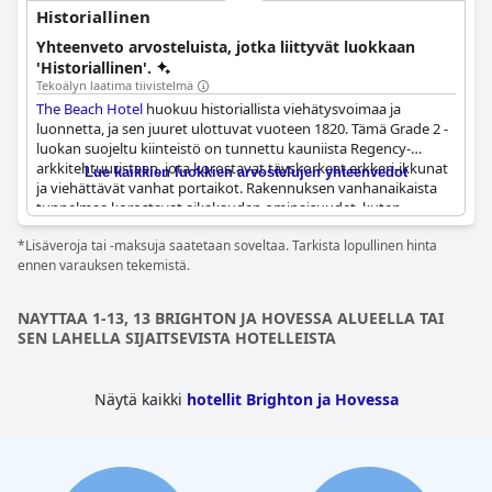
Historiallinen
Yhteenveto arvosteluista, jotka liittyvät luokkaan
'Historiallinen'.
Tekoälyn laatima tiivistelmä
The Beach Hotel
huokuu historiallista viehätysvoimaa ja
luonnetta, ja sen juuret ulottuvat vuoteen 1820. Tämä Grade 2 -
luokan suojeltu kiinteistö on tunnettu kauniista Regency-
arkkitehtuuristaan, jota korostavat täyskorkeat erkkeri-ikkunat
Lue kaikkien luokkien arvostelujen yhteenvedot
ja viehättävät vanhat portaikot. Rakennuksen vanhanaikaista
tunnelmaa korostavat aikakauden ominaisuudet, kuten
merkittävä viktoriaaninen hissi, joka on peräisin 1930-luvulta.
*Lisäveroja tai -maksuja saatetaan soveltaa. Tarkista lopullinen hinta
Hotellin sijainti on keskeinen ja kätevä historiallisella alueella
ennen varauksen tekemistä.
lähellä Brighton Beachia, lyhyen kävelymatkan päässä
kaupungin keskustasta.
NAYTTAA 1-13, 13 BRIGHTON JA HOVESSA ALUEELLA TAI
Hotellin perintö on käsin kosketeltavaa sen vanhanaikaisen
SEN LAHELLA SIJAITSEVISTA HOTELLEISTA
tyylin ja tunnelmallisen viehätyksen kautta, vaikka jotkin
näkökohdat, kuten sisustus, saattavat vaikuttaa
vanhentuneilta. Nämä elementit kuitenkin lisäävät yleistä
Näytä kaikki
hotellit Brighton ja Hovessa
historiallista tunnelmaa, jota vieraat arvostavat. Erityisesti
Regency-ravintola on erinomainen ominaisuus, joka tarjoaa
erinomaista kahvia ja ilmentää rakennuksen kaunista regency-
arkkitehtuuria.