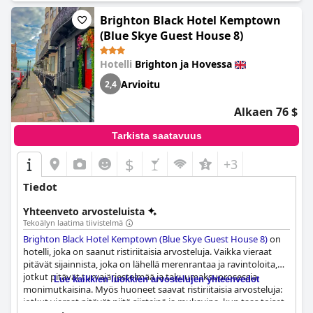
Brighton Black Hotel Kemptown
(Blue Skye Guest House 8)
Hotelli
Brighton ja Hovessa
Arvioitu
2,4
Alkaen 76 $
Tarkista saatavuus
$
+3
Tiedot
Yhteenveto arvosteluista
Tekoälyn laatima tiivistelmä
Brighton Black Hotel Kemptown (Blue Skye Guest House 8)
on
hotelli, joka on saanut ristiriitaisia arvosteluja. Vaikka vieraat
pitävät sijainnista, joka on lähellä merenrantaa ja ravintoloita,
jotkut pitävät turvajärjestelmää ja takuumaksuprosessia
Lue kaikkien luokkien arvostelujen yhteenvedot
monimutkaisina. Myös huoneet saavat ristiriitaisia arvosteluja:
jotkut vieraat pitävät niitä siisteinä ja mukavina, kun taas toiset