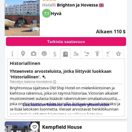
Brightonin menneisyyden rikkaassa kudoksessa.
tyylin pubi lisää kokemukseen toisen kerroksen nostalgista
Hotelli
Brighton ja Hovessa
viehätystä, sopien osuvasti kauniiseen ympäröivään alueeseen.
Vieraat arvostavat usein kauniin rakennuksen luonnetta,
Hyvä
7,1
huomaten sen historiallisen viehätyksen ja viehättävän sijainnin
vastapäätä kauniisti arkkitehtuurisesti suunniteltua St Andrew's
Churchia.
Alkaen 110 $
Tarkista saatavuus
$
+2
Historiallinen
Yhteenveto arvosteluista, jotka liittyvät luokkaan
'Historiallinen'.
Tekoälyn laatima tiivistelmä
Brightonissa sijaitseva Old Ship Hotel on mielenkiintoinen ja
kiehtova rakennus, joka on täynnä historiaa. Victorian aikaiset
muistoesineet aulassa lisäävät rakennuksen omalaatuisuutta,
joka on Brightonin vanhin. Hotellin ikä koetaan viehättäväksi ja
Lue kaikkien luokkien arvostelujen yhteenvedot
se lisää laitoksen luonnetta. Vieraat arvostavat henkilökunnan
ponnisteluja säilyttää kiinteistön arvokkaan historian
elementtejä. Vaikka hotelli kaipaa remonttia, siinä on suuri
historian tuntu ja vanhanajan viehätys. Aula on tilava ja tyylikäs,
Kempfield House
ja vanhan maailman englantilaisen pubin viehätys on edelleen