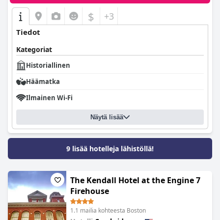
$
+3
Tiedot
Kategoriat
Historiallinen
Häämatka
Ilmainen Wi-Fi
Näytä lisää
9 lisää hotelleja lähistöllä!
The Kendall Hotel at the Engine 7
Firehouse
1.1 mailia kohteesta Boston