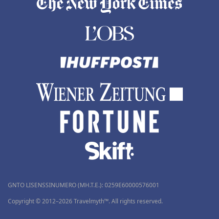
GNTO LISENSSINUMERO (MH.T.E.): 0259Ε60000576001
Copyright © 2012–2026 Travelmyth™. All rights reserved.