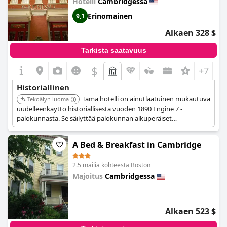
Hotelli
Cambridgessa
Erinomainen
9,1
Alkaen 328 $
Tarkista saatavuus
$
+7
Historiallinen
Tämä hotelli on ainutlaatuinen mukautuva
Tekoälyn luoma
uudelleenkäyttö historiallisesta vuoden 1890 Engine 7 -
palokunnasta. Se säilyttää palokunnan alkuperäiset
arkkitehtoniset elementit tarjoten erottuvan historiallisen
majoituskokemuksen Cambridgessa.
A Bed & Breakfast in Cambridge
2.5 mailia kohteesta Boston
Majoitus
Cambridgessa
0.0
Alkaen 523 $