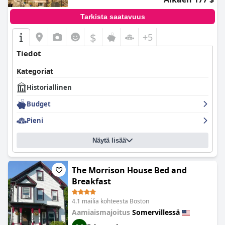
Tarkista saatavuus
$
+5
Tiedot
Kategoriat
Historiallinen
Budget
Pieni
Näytä lisää
The Morrison House Bed and
Breakfast
4.1 mailia kohteesta Boston
Aamiaismajoitus
Somervillessä