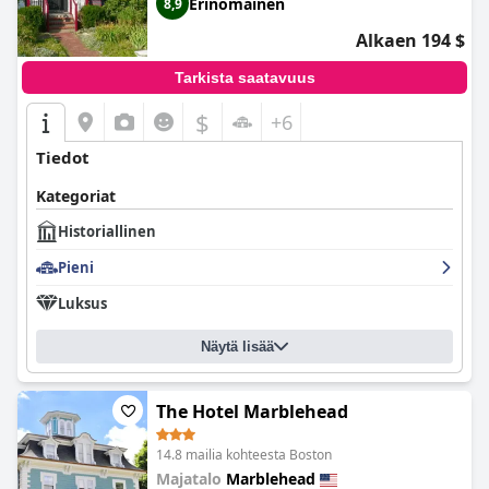
Erinomainen
8,9
Alkaen 194 $
Tarkista saatavuus
$
+6
Tiedot
Kategoriat
Historiallinen
Pieni
Luksus
Näytä lisää
The Hotel Marblehead
14.8 mailia kohteesta Boston
Majatalo
Marblehead