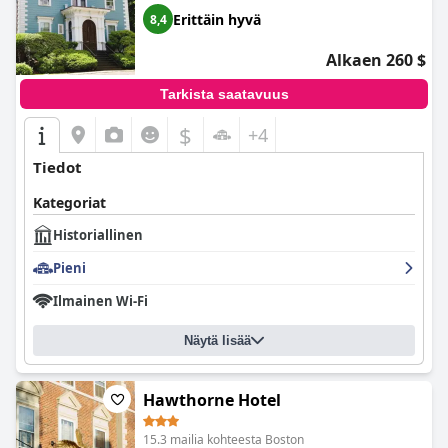
Erittäin hyvä
8,4
Alkaen 260 $
Tarkista saatavuus
$
+4
Tiedot
Kategoriat
Historiallinen
Pieni
Ilmainen Wi-Fi
Näytä lisää
Hawthorne Hotel
15.3 mailia kohteesta Boston