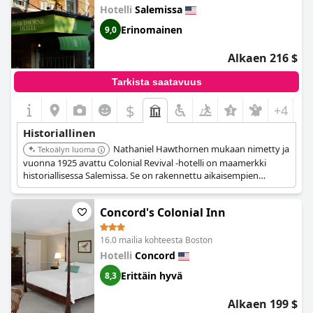
Hotelli
Salemissa
Erinomainen
9,0
Alkaen 216 $
Tarkista saatavuus
$
+4
Historiallinen
Nathaniel Hawthornen mukaan nimetty ja
Tekoälyn luoma
vuonna 1925 avattu Colonial Revival -hotelli on maamerkki
historiallisessa Salemissa. Se on rakennettu aikaisempien
merkittävien rakennusten paikalle ja on syvästi yhteydessä
Salemin meri- ja kirjallisuushistoriaan.
Concord's Colonial Inn
16.0 mailia kohteesta Boston
Hotelli
Concord
Erittäin hyvä
8,3
Alkaen 199 $