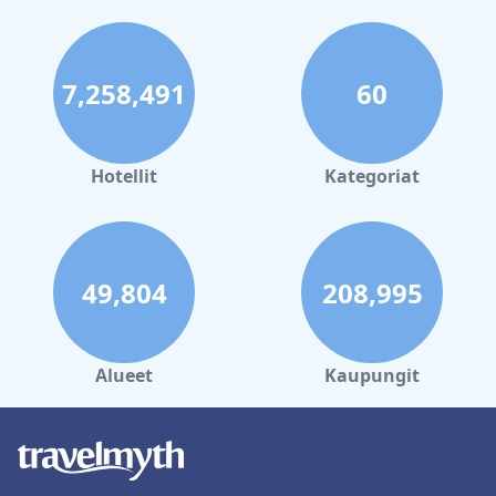
7,258,491
60
Hotellit
Kategoriat
49,804
208,995
Alueet
Kaupungit