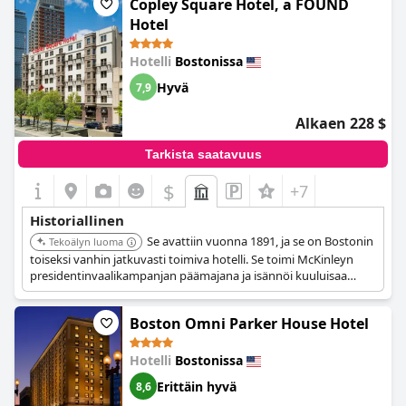
Copley Square Hotel, a FOUND
on kaunis näköala Bostonin kaupunkiin. Kylpyhuone on upea,
Hotel
erityisesti suihkukaappi. Vaikka eleganssi ja mukavuudet ovat
merkittäviä, tunnelma on se, mikä tekee vieraisiin suurimman
Hotelli
Bostonissa
vaikutuksen. Huolimatta muodonmuutoksesta siitä, mitä se
kerran oli, "vankilana", CLINK-ravintola säilyttää edelleen
Hyvä
7,9
tunnelman ja historian, joka juontaa juurensa sen alkuperäiseen
tilaan. Kaiken kaikkiaan kokemus paikasta oli fantastinen,
Alkaen 228 $
sijainnin ollessa loistava ja historian kiehtova.
Tarkista saatavuus
$
+7
Historiallinen
Se avattiin vuonna 1891, ja se on Bostonin
Tekoälyn luoma
toiseksi vanhin jatkuvasti toimiva hotelli. Se toimi McKinleyn
presidentinvaalikampanjan päämajana ja isännöi kuuluisaa
Storyville Jazz Clubia 1940-luvulla, jossa esiintyi legendaarisia
artisteja.
Boston Omni Parker House Hotel
Hotelli
Bostonissa
Erittäin hyvä
8,6