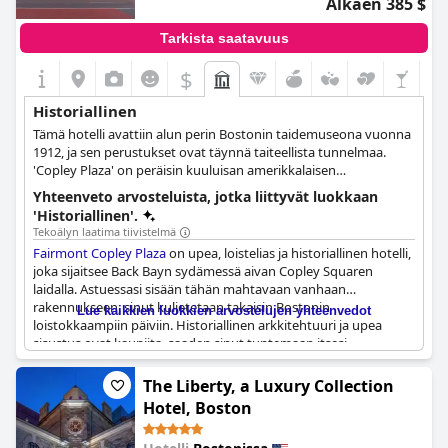
Alkaen 385 $
Tarkista saatavuus
$
Historiallinen
Tämä hotelli avattiin alun perin Bostonin taidemuseona vuonna
1912, ja sen perustukset ovat täynnä taiteellista tunnelmaa.
'Copley Plaza' on peräisin kuuluisan amerikkalaisen
taidemaalarin John Singleton Copleyn mukaan 1700-luvulta.
Yhteenveto arvosteluista, jotka liittyvät luokkaan
'Historiallinen'.
Tekoälyn laatima tiivistelmä
Fairmont Copley Plaza
on upea, loistelias ja historiallinen hotelli,
joka sijaitsee Back Bayn sydämessä aivan Copley Squaren
laidalla. Astuessasi sisään tähän mahtavaan vanhaan
rakennukseen, sinut kuljetetaan takaisin Bostonin
Lue kaikkien luokkien arvostelujen yhteenvedot
loistokkaampiin päiviin. Historiallinen arkkitehtuuri ja upea
sisustus ovat kauniita, saaden sinut tuntemaan itsesi
kuninkaalliseksi vierailusi aikana. Hotelli on yli 100 vuotta vanha
ja on säilyttänyt klassisen viehätyksensä, joka muistuttaa
The Liberty, a Luxury Collection
vanhan maailman Bostonia. Kulmasviitti oli täydellinen niille,
Hotel, Boston
jotka arvostavat historiallisia taloja ja rakennuksia. Ensimmäinen
kerros on todella ikoninen paikka, jota vieraat rakastavat sen