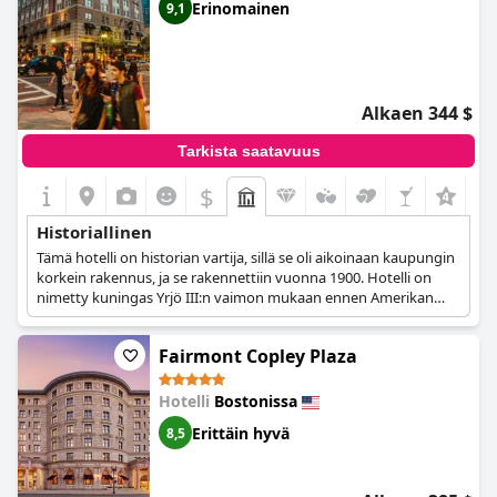
Erinomainen
9,1
Alkaen 344 $
Tarkista saatavuus
$
Historiallinen
Tämä hotelli on historian vartija, sillä se oli aikoinaan kaupungin
korkein rakennus, ja se rakennettiin vuonna 1900. Hotelli on
nimetty kuningas Yrjö III:n vaimon mukaan ennen Amerikan
vallankumousta, ja se tarjoaa vieraille upean kokemuksen
Amerikan historiasta.
Fairmont Copley Plaza
Hotelli
Bostonissa
Erittäin hyvä
8,5