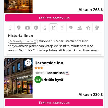
Alkaen 268 $
Tarkista saatavuus
$
+7
Historiallinen
Vuonna 1855 perustettu hotelli on
Tekoälyn luoma
Yhdysvaltojen pisimpään yhtäjaksoisesti toiminut hotelli. Se
isännöi Saturday Clubia kirjallisten jättiläisten, kuten Emersonin
ja Hawthornen, kanssa ja tunnetaan Parker House -
sämpylöiden ja Boston Cream Pien alkuperänä.
Harborside Inn
Hotelli
Bostonissa
Erittäin hyvä
8,5
Alkaen 230 $
Tarkista saatavuus