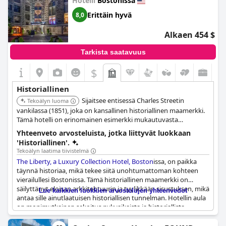
Hotelli
Bostonissa
historian ja loiston vuoksi. Vaikka joitain kunnostuksia on tehty,
jotkut vieraat muistelevat lämmöllä vanhaa Oak Roomia. Kaiken
Erittäin hyvä
8,0
kaikkiaan
Fairmont Copley Plaza
on kaunis ja historiallinen
rakennus, jota kaikki kiinteistön historiaa arvostavat.
Alkaen 454 $
Tarkista saatavuus
$
Historiallinen
Sijaitsee entisessä Charles Streetin
Tekoälyn luoma
vankilassa (1851), joka on kansallinen historiallinen maamerkki.
Tämä hotelli on erinomainen esimerkki mukautuvasta
uudelleenkäytöstä, säilyttäen merkittävän arkkitehtuurin, kuten
Yhteenveto arvosteluista, jotka liittyvät luokkaan
keskuskupolin ja alkuperäiset vankisellit, samalla tarjoten
'Historiallinen'.
ylellistä majoitusta.
Tekoälyn laatima tiivistelmä
The Liberty, a Luxury Collection Hotel, Boston
issa, on paikka
täynnä historiaa, mikä tekee siitä unohtumattoman kohteen
vierailullesi Bostonissa. Tämä historiallinen maamerkki on
säilyttänyt eloisan arkkitehtuurin ja tyylikkään sisustuksen, mikä
Lue kaikkien luokkien arvostelujen yhteenvedot
antaa sille ainutlaatuisen historiallisen tunnelman. Hotellin aula
on monimutkainen sekoitus nykyaikaista ja historiallista
muotoilua kauniilla seinäpinnoitteilla. Hotelli tarjoaa kiehtovan
kävelyn sen edeltävän historian läpi. Huoneiden suunnittelussa