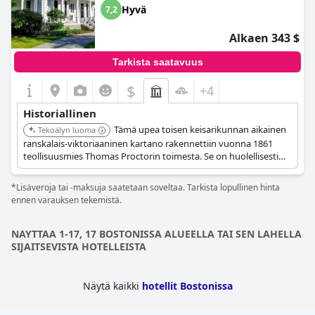
historia on monille vierailijoille kohokohta, mikä lisää heidän
Hyvä
7,2
oleskeluunsa kiinnostavuutta. Olipa kyseessä viehättävä
ulkoilmakahvila tai ikoninen taverna, jokainen kiinteistön
Alkaen 343 $
nurkkaus on täynnä historiallista merkitystä, mikä saa vieraat
tuntemaan kuin olisivat astuneet ajassa taaksepäin.
Tarkista saatavuus
Kaiken kaikkiaan historian, viehätyksen ja kätevän sijainnin
$
+4
yhdistelmä tekee
Concord's Colonial Inn
istä erinomaisen
valinnan niille, jotka haluavat kokea Amerikan tarunhohtoisen
Historiallinen
menneisyyden mukavasti.
Tämä upea toisen keisarikunnan aikainen
Tekoälyn luoma
ranskalais-viktoriaaninen kartano rakennettiin vuonna 1861
teollisuusmies Thomas Proctorin toimesta. Se on huolellisesti
säilytetty, esitellen koristeellista 1800-luvun arkkitehtuuria ja
isännöiden viktoriaanista aikakautta henkiviä tapahtumia.
*Lisäveroja tai -maksuja saatetaan soveltaa. Tarkista lopullinen hinta
ennen varauksen tekemistä.
NAYTTAA 1-17, 17 BOSTONISSA ALUEELLA TAI SEN LAHELLA
SIJAITSEVISTA HOTELLEISTA
Näytä kaikki
hotellit Bostonissa