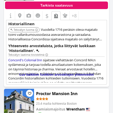
Tarkista saatavuus
$
+8
Historiallinen
Vuodelta 1716 peräisin oleva majatalo
Tekoälyn luoma
toimi vallankumoussodassa asevarastona ja sairaalana.
Historiallisessa Concordissa sijaitseva majatalo on säilyttänyt
suuren osan siirtomaa-ajan viehätyksestään ja
Yhteenveto arvosteluista, jotka liittyvät luokkaan
arkkitehtuuristaan.
'Historiallinen'.
Tekoälyn laatima tiivistelmä
Concord's Colonial Inn
sijaitsee viehättävän Concord MA:n
sydämessä ja tarjoaa todella ainutlaatuisen kokemuksen, joka
on täynnä historiaa ja charmia. Vieraat arvostavat hotellin
erinomaista sijaintia, mikä tekee siitä ihanteellisen tukikohdan
Lue kaikkien luokkien arvostelujen yhteenvedot
Concordin historiallisten kohteiden tutkimiseen. Vuodesta 1716
maamerkkinä toiminut Inn on pidetty moitteettomassa
kunnossa ja huolellisesti kalustettu heijastamaan sen Amerikan
vallankumouksen aikaisia juuria.
Proctor Mansion Inn
Tämä historiallinen rakennus ei ainoastaan huoku erityistä
23.4 mailia kohteesta Boston
viehätystä, vaan tarjoaa myös modernia mukavuutta viihtyisine
Aamiaismajoitus
Wrentham
vuoteineen ja kätevine ruokailumahdollisuuksineen. Laitoksen