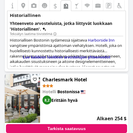
$
Historiallinen
Yhteenveto arvosteluista, jotka liittyvät luokkaan
'Historiallinen'.
Tekoälyn laatima tiivistelmä
Historiallisen Bostonin sydämessä sijaitseva
Harborside Inn
vangitsee ympäristönsä ajattoman viehätyksen. Hotelli, joka on
huolellisesti kunnostettu historiallisesti merkittävästä
rakennuksesta, säilyttää vanhan arkkitehtuurinsa tiiliseinineen,
Lue kaikkien luokkien arvostelujen yhteenvedot
aikakauden sisustuksineen ja aitoine designelementteineen,
jotka herättävät menneisyyden tunteen. Vieraat arvostavat
hotellin ainutlaatuista vanhan ja uuden yhdistelmää, jossa hyvin
säilynyt vintage-estetiikka kohtaa nykyaikaisen mukavuuden ja
Charlesmark Hotel
puhtauden.
Hotelli
Bostonissa
Harborside Inn
in sijaintia kehutaan suuresti, sillä se tarjoaa
helpon pääsyn merkittäviin historiallisiin maamerkkeihin, kuten
Erittäin hyvä
8,2
Freedom Trailille, Quincy Marketille ja Faneuil Hallille. Tunnelma
huokuu historiallista viehätystä, ja sisustus heijastaa
arkkitehtonista perintöä ja lisää kiinteistön yleistä luonnetta.
Alkaen 254 $
Vierailijat pitävät hotellin ilmapiiriä ja vintage-vaikutteita
viehättävänä piirteenä, joka parantaa heidän
Tarkista saatavuus
oleskelukokemustaan.