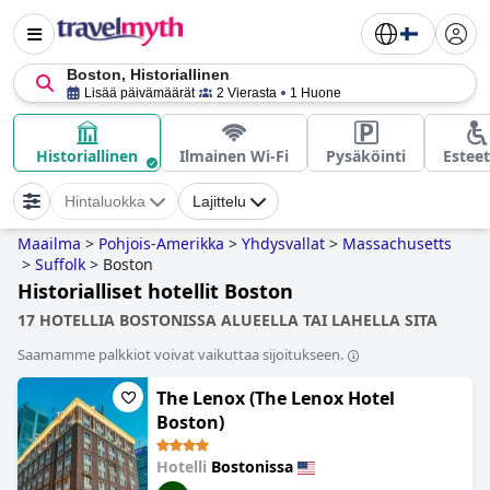
Boston, Historiallinen
Lisää päivämäärät
2 Vierasta
1 Huone
Historiallinen
Ilmainen Wi-Fi
Pysäköinti
Estee
Hintaluokka
Lajittelu
Maailma
>
Pohjois-Amerikka
>
Yhdysvallat
>
Massachusetts
>
Suffolk
>
Boston
Historialliset hotellit Boston
17 HOTELLIA BOSTONISSA ALUEELLA TAI LAHELLA SITA
Saamamme palkkiot voivat vaikuttaa sijoitukseen.
The Lenox (The Lenox Hotel
Boston)
Hotelli
Bostonissa