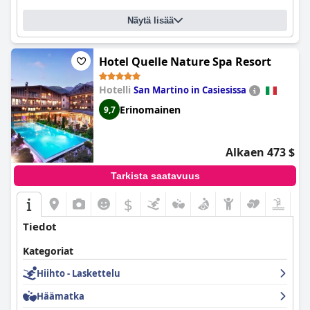
Näytä lisää
Hotel Quelle Nature Spa Resort
Hotelli
San Martino in Casiesissa
Erinomainen
9,7
Alkaen 473 $
Tarkista saatavuus
$
Tiedot
Kategoriat
Hiihto - Laskettelu
Häämatka