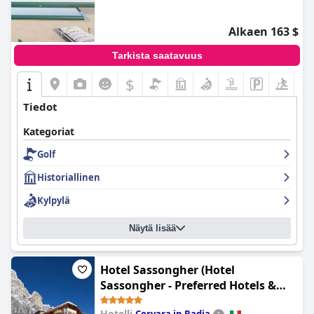
Alkaen 163 $
Tarkista saatavuus
$
Tiedot
Kategoriat
Golf
Historiallinen
Kylpylä
Näytä lisää
Hotel Sassongher (Hotel
Sassongher - Preferred Hotels &
Resorts)
Hotelli