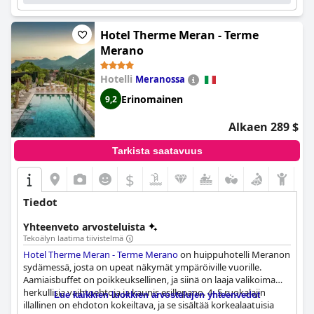
Hotel Therme Meran - Terme
Merano
Hotelli
Meranossa
Erinomainen
9,2
Alkaen 289 $
Tarkista saatavuus
$
Tiedot
Yhteenveto arvosteluista
Tekoälyn laatima tiivistelmä
Hotel Therme Meran - Terme Merano
on huippuhotelli Meranon
sydämessä, josta on upeat näkymät ympäröiville vuorille.
Aamiaisbuffet on poikkeuksellinen, ja siinä on laaja valikoima
herkullisia vaihtoehtoja ja kaunis esillepano. 4–5 ruokalajin
Lue kaikkien luokkien arvostelujen yhteenvedot
illallinen on ehdoton kokeiltava, ja se sisältää korkealaatuisia