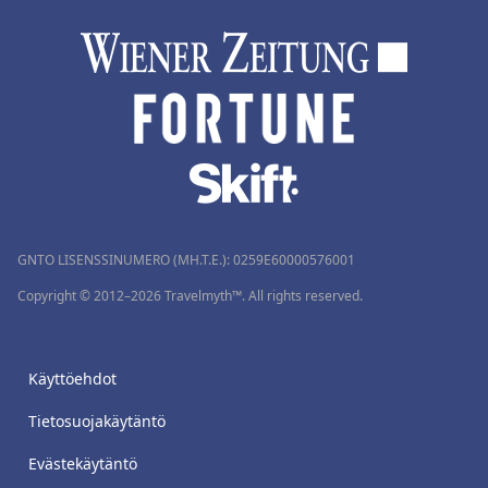
GNTO LISENSSINUMERO (MH.T.E.): 0259Ε60000576001
Copyright © 2012–2026 Travelmyth™. All rights reserved.
Käyttöehdot
Tietosuojakäytäntö
Evästekäytäntö