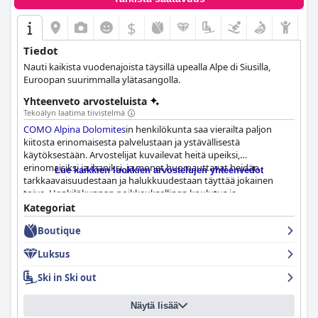
$
Tiedot
Nauti kaikista vuodenajoista täysillä upealla Alpe di Siusilla,
Euroopan suurimmalla ylätasangolla.
Yhteenveto arvosteluista
Tekoälyn laatima tiivistelmä
COMO Alpina Dolomites
in henkilökunta saa vierailta paljon
kiitosta erinomaisesta palvelustaan ja ystävällisestä
käytöksestään. Arvostelijat kuvailevat heitä upeiksi,
erinomaisiksi ja ihaniksi, ja monet huomauttavat heidän
Lue kaikkien luokkien arvostelujen yhteenvedot
tarkkaavaisuudestaan ja halukkuudestaan täyttää jokainen
toive. Henkilökunnan poikkeuksellinen koulutus ja
palvelualttius edistävät unohtumatonta kokemusta hotellissa.
Kategoriat
Boutique
Luksus
Ski in Ski out
Näytä lisää