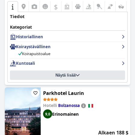
$
Tiedot
Kategoriat
Historiallinen
Koiraystävällinen
Koirapuistoalue
Kuntosali
Näytä lisää
Parkhotel Laurin
Hotelli
Bolzanossa
Erinomainen
9,0
Alkaen 188 $