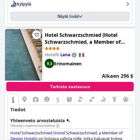
Kylpylä
Näytä lisää
Hotel Schwarzschmied (Hotel
Schwarzschmied, a Member of
Design Hotels)
Hotelli
Lana
Erinomainen
9,3
Alkaen 296 $
Tarkista saatavuus
$
Tiedot
Yhteenveto arvosteluista
Tekoälyn laatima tiivistelmä
Hotel Schwarzschmied (Hotel Schwarzschmied, a Member of
Design Hotels)
on loistava valinta niille, jotka haluavat kokea