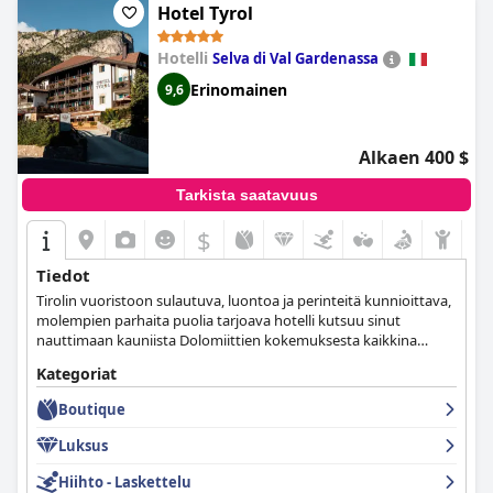
Hotel Tyrol
Hotelli
Selva di Val Gardenassa
Erinomainen
9,6
Alkaen 400 $
Tarkista saatavuus
$
Tiedot
Tirolin vuoristoon sulautuva, luontoa ja perinteitä kunnioittava,
molempien parhaita puolia tarjoava hotelli kutsuu sinut
nauttimaan kauniista Dolomiittien kokemuksesta kaikkina
vuodenaikoina.
Kategoriat
Boutique
Luksus
Hiihto - Laskettelu