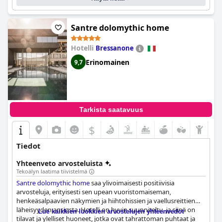
Santre dolomythic home
Hotelli
Bressanone
Erinomainen
9,7
Tarkista saatavuus
$
Tiedot
Yhteenveto arvosteluista
Tekoälyn laatima tiivistelmä
Santre dolomythic home
saa ylivoimaisesti positiivisia
arvosteluja, erityisesti sen upean vuoristomaiseman,
henkeäsalpaavien näkymien ja hiihtohissien ja vaellusreittien
läheisyyden ansiosta. Hotelli on hyvin suunniteltu, ja siinä on
Lue kaikkien luokkien arvostelujen yhteenvedot
tilavat ja ylelliset huoneet, jotka ovat tahrattoman puhtaat ja