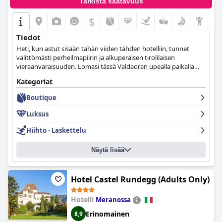
Tarkista saatavuus
$
Tiedot
Heti, kun astut sisään tähän viiden tähden hotelliin, tunnet
välittömästi perheilmapiirin ja alkuperäisen tirolilaisen
vieraanvaraisuuden. Lomasi tässä Valdaoran upealla paikalla
sijaitsevassa hotellissa koostuu monista unohtumattomista
Kategoriat
hetkistä.
Boutique
Luksus
Hiihto - Laskettelu
Näytä lisää
Hotel Castel Rundegg (Adults Only)
Hotelli
Meranossa
Erinomainen
8,9