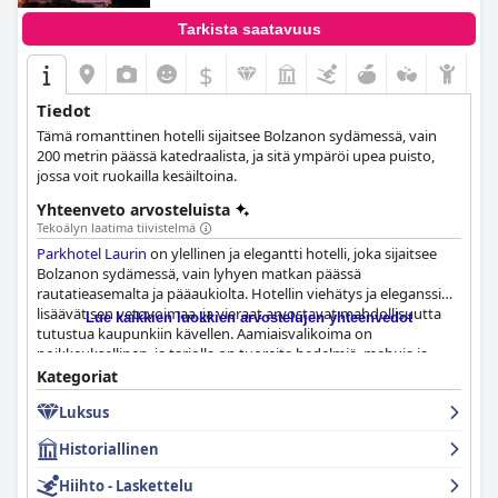
Tarkista saatavuus
$
Tiedot
Tämä romanttinen hotelli sijaitsee Bolzanon sydämessä, vain
200 metrin päässä katedraalista, ja sitä ympäröi upea puisto,
jossa voit ruokailla kesäiltoina.
Yhteenveto arvosteluista
Tekoälyn laatima tiivistelmä
Parkhotel Laurin
on ylellinen ja elegantti hotelli, joka sijaitsee
Bolzanon sydämessä, vain lyhyen matkan päässä
rautatieasemalta ja pääaukiolta. Hotellin viehätys ja eleganssi
lisäävät sen vetovoimaa, ja vieraat arvostavat mahdollisuutta
Lue kaikkien luokkien arvostelujen yhteenvedot
tutustua kaupunkiin kävellen. Aamiaisvalikoima on
poikkeuksellinen, ja tarjolla on tuoreita hedelmiä, mehuja ja
herkullisesti leikattuja tuotteita. Huoneet ovat tilavia ja mukavia,
Kategoriat
ja joistakin niistä on henkeäsalpaavat näkymät lumipeitteisille
Luksus
Alpeille. Hotelli on tahrattoman puhdas ja henkilökunta on
ystävällistä ja ammattitaitoista. Hotellin historiallinen merkitys
Historiallinen
näkyy sen elegantissa, hillityssä jugendtyylissä, joka on
säilytetty kunnioittavalla restauroinnilla. Kaiken kaikkiaan
Hiihto - Laskettelu
Parkhotel Laurin
on ainutlaatuinen ja upea paikka yöpyä,