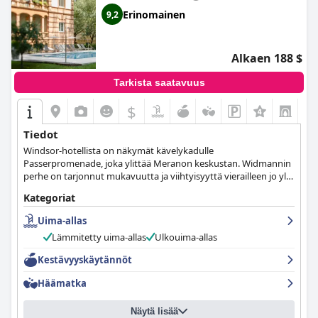
Erinomainen
9,2
Alkaen 188 $
Tarkista saatavuus
$
Tiedot
Windsor-hotellista on näkymät kävelykadulle
Passerpromenade, joka ylittää Meranon keskustan. Widmannin
perhe on tarjonnut mukavuutta ja viihtyisyyttä vierailleen jo yli
kymmenen vuoden ajan ylellisessä, liberty-tyylisessä
Kategoriat
residenssissä, joka on hiljattain uusittu.
Uima-allas
Lämmitetty uima-allas
Ulkouima-allas
Kestävyyskäytännöt
Häämatka
Näytä lisää