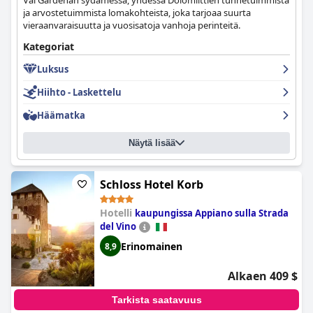
Val Gardenan sydämessä, yhdessä Dolomiittien tunnetuimmista
ja arvostetuimmista lomakohteista, joka tarjoaa suurta
vieraanvaraisuutta ja vuosisatoja vanhoja perinteitä.
Kategoriat
Luksus
Hiihto - Laskettelu
Häämatka
Näytä lisää
Schloss Hotel Korb
Hotelli
kaupungissa Appiano sulla Strada
del Vino
Erinomainen
8,9
Alkaen 409 $
Tarkista saatavuus