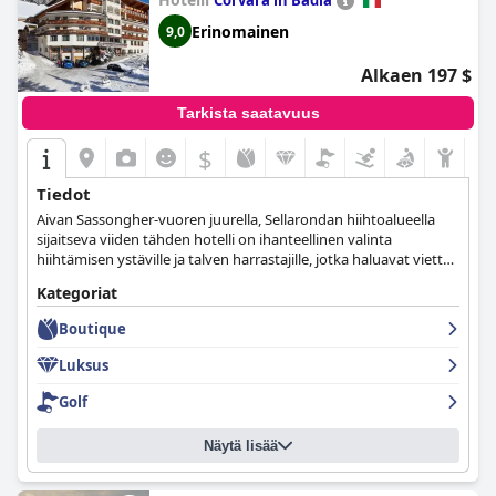
Corvara in Badia
Erinomainen
9,0
Alkaen 197 $
Tarkista saatavuus
$
Tiedot
Aivan Sassongher-vuoren juurella, Sellarondan hiihtoalueella
sijaitseva viiden tähden hotelli on ihanteellinen valinta
hiihtämisen ystäville ja talven harrastajille, jotka haluavat viettää
viihtyisän ja ylellisen loman Dolomiiteilla. Hotelli tarjoaa ylellisiä
Kategoriat
ja tyylikkäitä huoneita ja sviittejä, wellness-alueen, jossa on
sauna, sisäuima-allas ja erilaisia kylpylähoitoja, sekä gourmet-
Boutique
ruokailun, josta voit nauttia idyllisessä ympäristössä.
Luksus
Golf
Näytä lisää