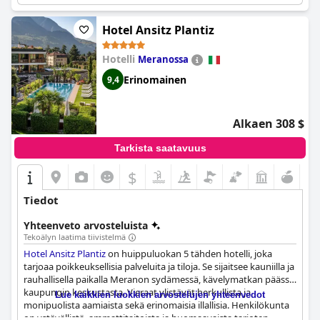
Hotel Ansitz Plantiz
Hotelli
Meranossa
Erinomainen
9,4
Alkaen 308 $
Tarkista saatavuus
$
Tiedot
Yhteenveto arvosteluista
Tekoälyn laatima tiivistelmä
Hotel Ansitz Plantiz
on huippuluokan 5 tähden hotelli, joka
tarjoaa poikkeuksellisia palveluita ja tiloja. Se sijaitsee kauniilla ja
rauhallisella paikalla Meranon sydämessä, kävelymatkan päässä
kaupungin keskustasta. Vieraat ylistävät herkullista ja
Lue kaikkien luokkien arvostelujen yhteenvedot
monipuolista aamiaista sekä erinomaisia illallisia. Henkilökunta
on ystävällistä, ammattitaitoista ja huomaavaista tarjoten