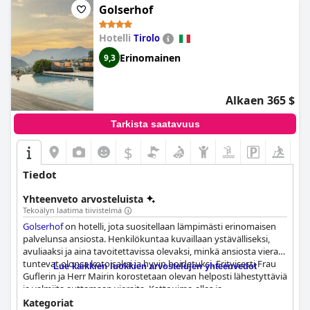
Golserhof
Hotelli
Tirolo
Erinomainen
9,3
Alkaen 365 $
Tarkista saatavuus
$
Tiedot
Yhteenveto arvosteluista
Tekoälyn laatima tiivistelmä
Golserhof
on hotelli, jota suositellaan lämpimästi erinomaisen
palvelunsa ansiosta. Henkilökuntaa kuvaillaan ystävälliseksi,
avuliaaksi ja aina tavoitettavissa olevaksi, minkä ansiosta vieraat
tuntevat olonsa kotoisaksi ja hyvin hoidetuksi. Erityisesti Frau
Lue kaikkien luokkien arvostelujen yhteenvedot
Guflerin ja Herr Mairin korostetaan olevan helposti lähestyttäviä
ja valmiita auttamaan vieraita. Kattouima-allas ja
terassiravintola tarjoavat myös upeat näkymät ja huomaavaista
Kategoriat