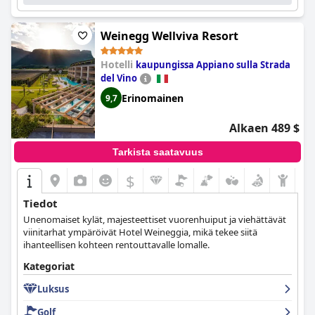
Weinegg Wellviva Resort
Hotelli
kaupungissa Appiano sulla Strada
del Vino
Erinomainen
9,7
Alkaen 489 $
Tarkista saatavuus
$
Tiedot
Unenomaiset kylät, majesteettiset vuorenhuiput ja viehättävät
viinitarhat ympäröivät Hotel Weineggia, mikä tekee siitä
ihanteellisen kohteen rentouttavalle lomalle.
Kategoriat
Luksus
Golf