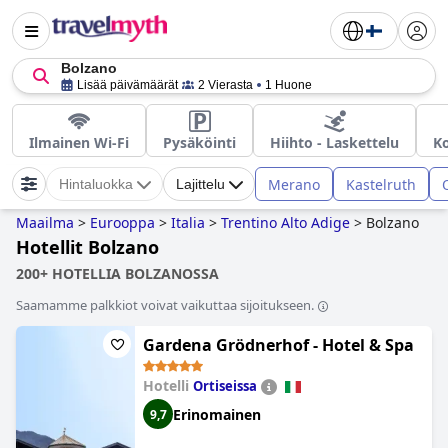
Bolzano
Lisää päivämäärät
2 Vierasta
1 Huone
Ilmainen Wi-Fi
Pysäköinti
Hiihto - Laskettelu
Ko
Merano
Kastelruth
Hintaluokka
Lajittelu
Maailma
>
Eurooppa
>
Italia
>
Trentino Alto Adige
>
Bolzano
Hotellit Bolzano
200+ HOTELLIA BOLZANOSSA
Saamamme palkkiot voivat vaikuttaa sijoitukseen.
Gardena Grödnerhof - Hotel & Spa
Hotelli
Ortiseissa
Erinomainen
9,7