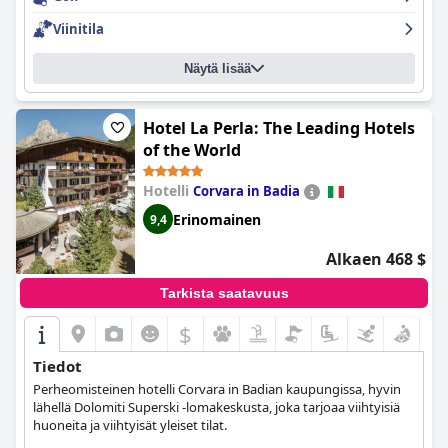
Viinitila
Näytä lisää
Hotel La Perla: The Leading Hotels
of the World
Hotelli
Corvara in Badia
Erinomainen
9,4
Alkaen 468 $
Tarkista saatavuus
$
Tiedot
Perheomisteinen hotelli Corvara in Badian kaupungissa, hyvin
lähellä Dolomiti Superski -lomakeskusta, joka tarjoaa viihtyisiä
huoneita ja viihtyisät yleiset tilat.