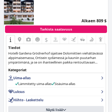
Alkaen 809 $
Tarkista saatavuus
$
Tiedot
Hotelli Gardena Grödnerhof sijaitsee Dolomiittien viehättävässä
alppimaisemassa, Ortisein sydämessä ja kauniin puutarhan
ympäröimänä, ja se on ihanteellinen paikka rentouttavaan
lomaan, joka on omistettu hyvinvoinnille ja absoluuttiselle
Kategoriat
mukavuudelle.
Uima-allas
Lämmitetty uima-allas
Sisäuima-allas
Luksus
Hiihto - Laskettelu
Näytä lisää