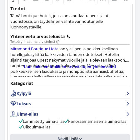
Tiedot
Tämä boutique-hotelli, jossa on ainutlaatuinen sijainti
vuoristossa, on täydellinen valinta vannoutuneille
luonnonystäville.
Yhteenveto arvosteluista
Tekoälyn laatima tiivistelmä
Miramonti Boutique Hotel
on ylellinen ja poikkeuksellinen
hotelli, joka ylittää kaikki viiden tähden odotukset. Hotellin
sijainti tarjoaa upeat näkymät vuorille ja alla olevaan laaksoon,
tarjoten unohtumattoman kokemuksen. Vieraat ylistävät
Lue kaikkien luokkien arvostelujen yhteenvedot
poikkeuksellisen laadukasta ja monipuolista aamiaisbuffettia,
kun taas ruokailuvaihtoehdot tarjoavat alueellisia erikoisuuksia
ja erinomaista ruokaa. Huoneet ovat tilavia, moderneja ja
Kategoriat
erittäin siistejä, ja jokaisesta majoituksesta on upea näköala.
Kylpylä
Henkilökunta on uskomattoman tukevaa ja huomaavaista,
varmistaen, että yhteenkään vieraan pyyntöön ei jätetä
Luksus
vastaamatta. Hotellin spa ja uima-altaat on integroitu luontoon,
tarjoten ainutlaatuisen ja rentouttavan kokemuksen. Kaiken
Uima-allas
kaikkiaan
Miramonti Boutique Hotel
on täydellinen paikka
Lämmitetty uima-allas
Panoraamamaisema uima-allas
yöpyä, ja siellä on kaikki mitä voi toivoa, mikä tekee siitä
Ulkouima-allas
todellisen helmen hotellien joukossa.
Näytä lisää