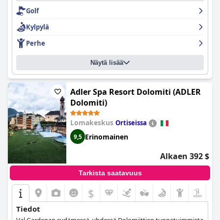
palvelua. Kokonaiskokemuksen tekevät entistäkin paremmaksi
Golf
joustava ja kohtelias henkilökunta, mikä takaa mukavan ja
nautinnollisen loman.
Kylpylä
Perhe
Näytä lisää
Adler Spa Resort Dolomiti (ADLER
Dolomiti)
Lomakeskus
Ortiseissa
Erinomainen
9,5
Alkaen 392 $
Tarkista saatavuus
$
Tiedot