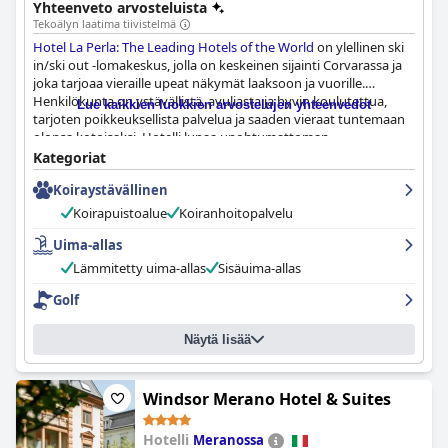
Yhteenveto arvosteluista
Tekoälyn laatima tiivistelmä
Hotel La Perla: The Leading Hotels of the World
on ylellinen ski
in/ski out -lomakeskus, jolla on keskeinen sijainti Corvarassa ja
joka tarjoaa vieraille upeat näkymät laaksoon ja vuorille.
Henkilökunta on ystävällistä, avuliasta ja hyvin koulutettua,
Lue kaikkien luokkien arvostelujen yhteenvedot
tarjoten poikkeuksellista palvelua ja saaden vieraat tuntemaan
olonsa kotoisaksi. Hotelli lupaa unohtumattoman
ruokailukokemuksen herkullisella ja monipuolisella menuulla
Kategoriat
sekä illalliselle että aamiaiselle, ja jotkut vieraat kuvailevat sitä
Koiraystävällinen
poikkeukselliseksi ja erinomaiseksi. Huoneet ovat viihtyisiä ja
sisustettu antiikkihuonekaluilla, ja korkealaatuiset liinavaatteet
Koirapuistoalue
Koiranhoitopalvelu
ja kalusteet takaavat vieraiden mukavuuden koko loman ajan.
Spa on pieni, mutta mukava ja rentouttava, ja ammattitaitoinen
Uima-allas
henkilökunta tarjoaa erinomaista palvelua. Kaiken kaikkiaan
Lämmitetty uima-allas
Sisäuima-allas
Hotel La Perla tarjoaa täydellisen majoituksen ylelliseen ja
mukavaan oleskeluun, ainoana huonona puolena se, että
Golf
kaupunki voi vaikuttaa hieman hiljaiselta iltaisin.
Näytä lisää
Windsor Merano Hotel & Suites
Hotelli
Meranossa