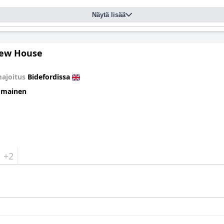
Näytä lisää
ew House
ajoitus
Bidefordissa
omainen
+2