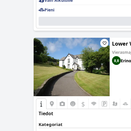
Vain Aikuisille
Pieni
Lower 
Vierasma
Erin
8,8
$
Tiedot
Kategoriat