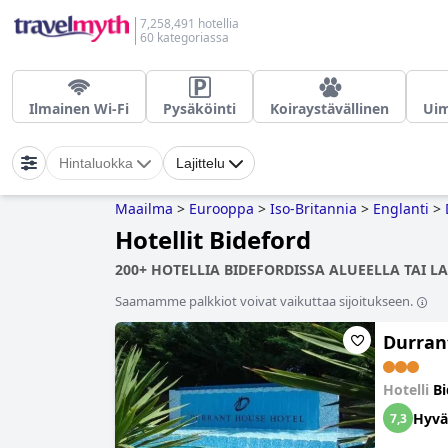
7,258,491 hotellia
60 kategoriassa
Ilmainen Wi-Fi
Pysäköinti
Koiraystävällinen
Uim
Hintaluokka
Lajittelu
Maailma
>
Eurooppa
>
Iso-Britannia
>
Englanti
>
Hotellit Bideford
200+ HOTELLIA BIDEFORDISSA ALUEELLA TAI LA
Saamamme palkkiot voivat vaikuttaa sijoitukseen.
Durran
Hotelli
Bi
Hyvä
7,3