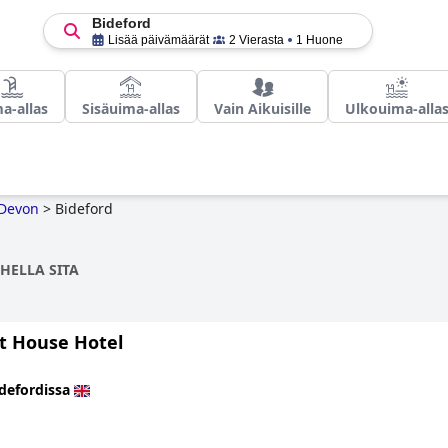
Bideford
Lisää päivämäärät
2 Vierasta
1 Huone
a-allas
Sisäuima-allas
Vain Aikuisille
Ulkouima-alla
Devon
>
Bideford
HELLA SITA
t House Hotel
defordissa