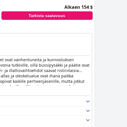
Alkaen 154 $
Tarkista saatavuus
oneet ovat vanhentuneita ja kunnostuksen
nia tutkiville, sillä bussipysäkki ja päätie ovat
ja illallisvaihtoehdot saavat ristiriitaisia
a-allas ja oleskelualue ovat ihana paikka
pivat kaikille perheenjäsenille, mutta jotkut
vieraileville, sillä se tarjoaa monipuolisia