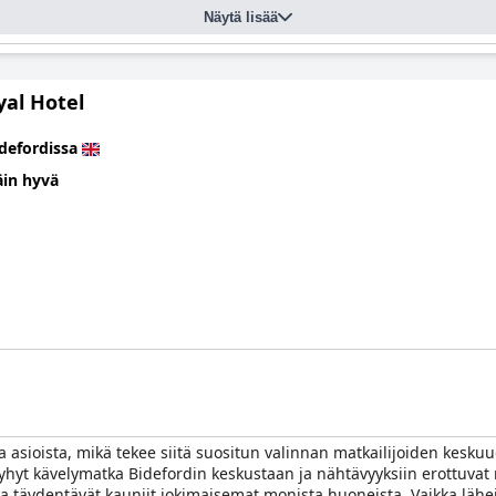
Näytä lisää
yal Hotel
defordissa
äin hyvä
 asioista, mikä tekee siitä suositun valinnan matkailijoiden keskuud
ä lyhyt kävelymatka Bidefordin keskustaan ​​ja nähtävyyksiin erottuv
jota täydentävät kauniit jokimaisemat monista huoneista. Vaikka läh