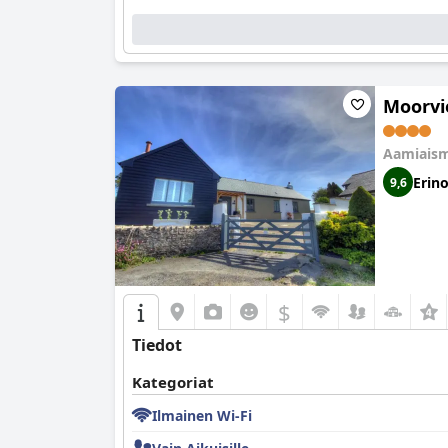
Moorvi
Aamiaism
Erin
9,6
$
Tiedot
Kategoriat
Ilmainen Wi-Fi