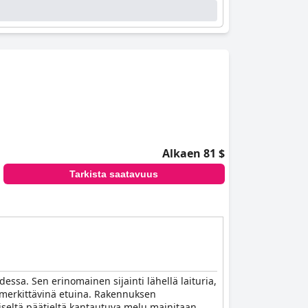
Alkaen 81 $
Tarkista saatavuus
essa. Sen erinomainen sijainti lähellä laituria,
at merkittävinä etuina. Rakennuksen
eiseltä päätieltä kantautuva melu mainitaan