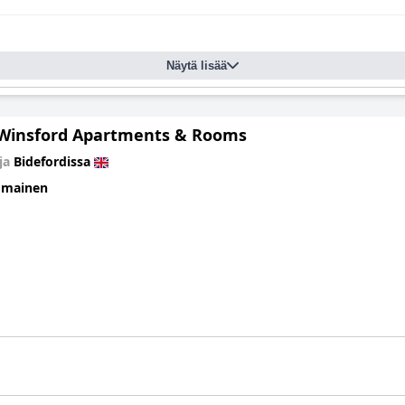
Näytä lisää
Winsford Apartments & Rooms
ja
Bidefordissa
omainen