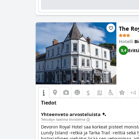
The Ro
Hotelli
Bi
Eritt
8,4
$
+4
Tiedot
Yhteenveto arvosteluista
Tekoälyn laatima tiivistelmä
Devonin Royal Hotel saa korkeat pisteet monista
Lundy Island -retkiä ja Tarka Trail -reittiä sek
historiallinen viehätys lisää sen vetovoimaa, 