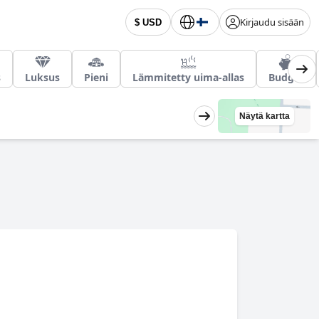
Kirjaudu sisään
$ USD
s
Luksus
Pieni
Lämmitetty uima-allas
Budget
Näytä kartta