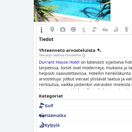
$
Tiedot
Yhteenveto arvosteluista
Tekoälyn laatima tiivistelmä
Durrant House Hotel
on kätevästi sijaitseva ho
tarpeessa, toiset ovat moderneja, mukavia ja tar
helposti saavutettavissa. Hotellin henkilökunta o
arvosteluja: jotkut vieraat ylistävät laatua ja v
rentoutua, vaikka joidenkin vieraiden mielestä 
huomauttavat, että hotelli ei ole kovin esteetö
mukavuuksia ja palveluita edulliseen hintaan.
Kategoriat
Golf
Häämatka
Kylpylä