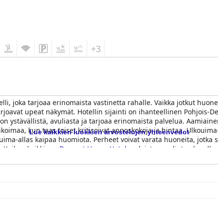
+3
telli, joka tarjoaa erinomaista vastinetta rahalle. Vaikka jotkut hu
joavat upeat näkymät. Hotellin sijainti on ihanteellinen Pohjois-Devo
n ystävällistä, avuliasta ja tarjoaa erinomaista palvelua. Aamiainen- 
alikoimaa, kun taas toiset kritisoivat annoskokoja ja hintaa. Ulkouim
Lue kaikkien luokkien arvostelujen yhteenvedot
uima-allas kaipaa huomiota. Perheet voivat varata huoneita, jotka so
n. Kaiken kaikkiaan
Durrant House Hotel
on loistava valinta alueella 