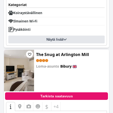
Kategoriat
Koiraystävällinen
Ilmainen Wi-Fi
Pysäköinti
Näytä lisää
The Snug at Arlington Mill
Loma-asunto
Bibury
0.0
Tarkista saatavuus
$
+4