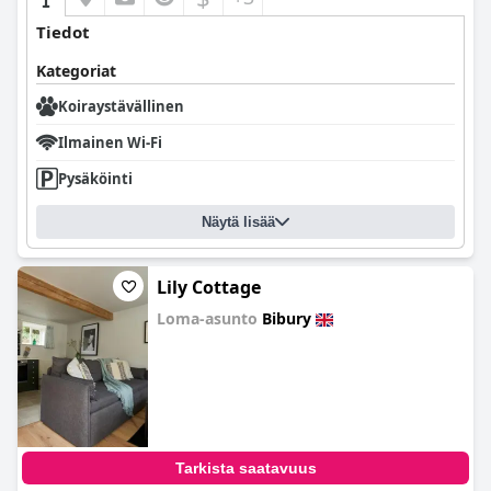
Tiedot
Kategoriat
Koiraystävällinen
Ilmainen Wi-Fi
Pysäköinti
Näytä lisää
Lily Cottage
Loma-asunto
Bibury
0.0
Tarkista saatavuus