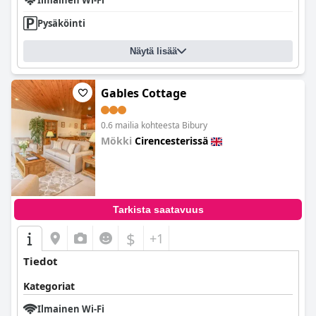
Ilmainen Wi-Fi
Pysäköinti
Näytä lisää
Gables Cottage
0.6 mailia kohteesta Bibury
Mökki
Cirencesterissä
0.0
Tarkista saatavuus
$
+1
Tiedot
Kategoriat
Ilmainen Wi-Fi