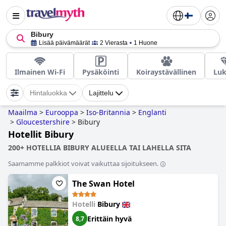
Bibury
Lisää päivämäärät
2 Vierasta
1 Huone
Ilmainen Wi-Fi
Pysäköinti
Koiraystävällinen
Luk
Hintaluokka
Lajittelu
Maailma
>
Eurooppa
>
Iso-Britannia
>
Englanti
>
Gloucestershire
>
Bibury
Hotellit Bibury
200+ HOTELLIA BIBURY ALUEELLA TAI LAHELLA SITA
Saamamme palkkiot voivat vaikuttaa sijoitukseen.
The Swan Hotel
Hotelli
Bibury
Erittäin hyvä
8,7