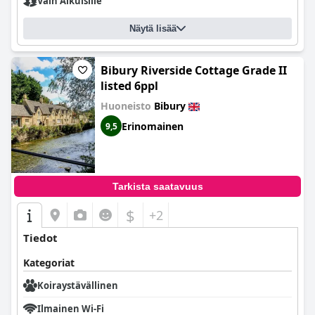
Vain Aikuisille
Näytä lisää
Bibury Riverside Cottage Grade II
listed 6ppl
Huoneisto
Bibury
Erinomainen
9,5
Tarkista saatavuus
$
+2
Tiedot
Kategoriat
Koiraystävällinen
Ilmainen Wi-Fi