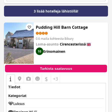
3 lisää hotelleja lähistöllä!
Pudding Hill Barn Cottage
0.6 mailia kohteesta Bibury
Loma-asunto
Cirencesterissä
Erinomainen
10
Tarkista saatavuus
$
+3
Tiedot
Kategoriat
Luksus