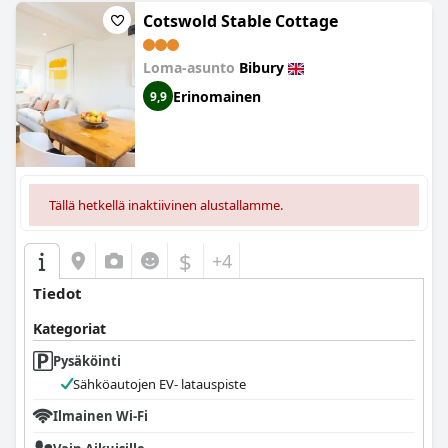
Cotswold Stable Cottage
Loma-asunto
Bibury
Erinomainen
9,9
Tällä hetkellä inaktiivinen alustallamme.
$
+4
Tiedot
Kategoriat
Pysäköinti
Sähköautojen EV- latauspiste
Ilmainen Wi-Fi