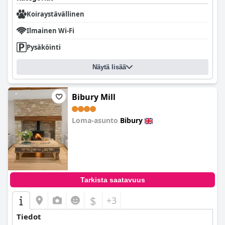
Koiraystävällinen
Ilmainen Wi-Fi
Pysäköinti
Näytä lisää
Bibury Mill
Loma-asunto
Bibury
0.0
Tarkista saatavuus
$
+3
Tiedot