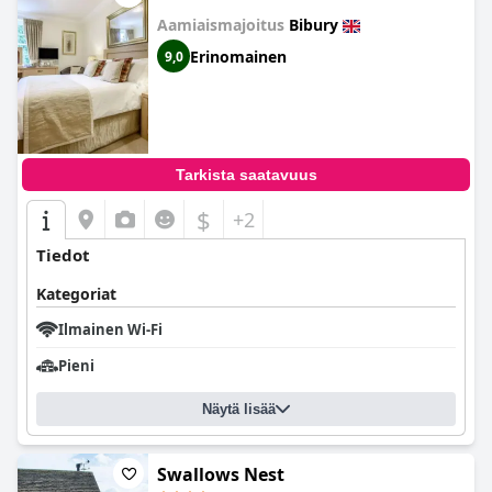
Aamiaismajoitus
Bibury
Erinomainen
9,0
Tarkista saatavuus
$
+2
Tiedot
Kategoriat
Ilmainen Wi-Fi
Pieni
Näytä lisää
Swallows Nest