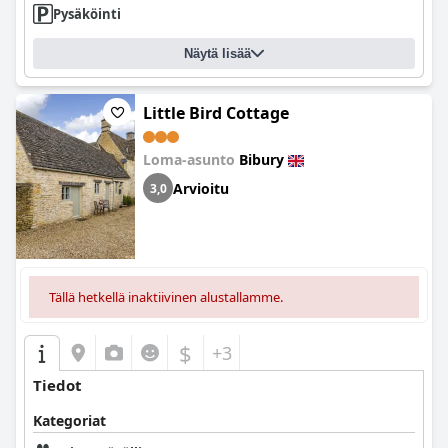
Pysäköinti
Näytä lisää
Little Bird Cottage
Loma-asunto
Bibury
Arvioitu
3,0
Tällä hetkellä inaktiivinen alustallamme.
$
+3
Tiedot
Kategoriat