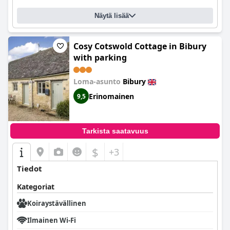
Näytä lisää
Cosy Cotswold Cottage in Bibury
with parking
Loma-asunto
Bibury
Erinomainen
9,5
Tarkista saatavuus
$
+3
Tiedot
Kategoriat
Koiraystävällinen
Ilmainen Wi-Fi