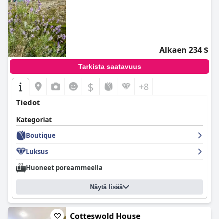
Alkaen 234 $
Tarkista saatavuus
$
+8
Tiedot
Kategoriat
Boutique
Luksus
Huoneet poreammeella
Näytä lisää
Cotteswold House