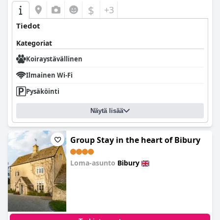
$
+3
Tiedot
Kategoriat
Koiraystävällinen
Ilmainen Wi-Fi
Pysäköinti
Näytä lisää
Group Stay in the heart of Bibury
Loma-asunto
Bibury
0.0