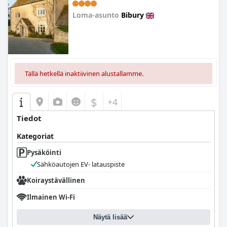
Loma-asunto
Bibury
0.0
Tällä hetkellä inaktiivinen alustallamme.
$
+4
Tiedot
Kategoriat
Pysäköinti
Sähköautojen EV- latauspiste
Koiraystävällinen
Ilmainen Wi-Fi
Näytä lisää