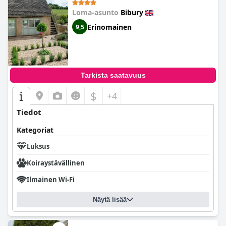
Loma-asunto
Bibury
Erinomainen
9,5
Tarkista saatavuus
$
+4
Tiedot
Kategoriat
Luksus
Koiraystävällinen
Ilmainen Wi-Fi
Näytä lisää