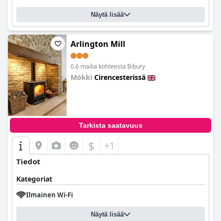
Näytä lisää
Arlington Mill
0.6 mailia kohteesta Bibury
Mökki
Cirencesterissä
0.0
Tarkista saatavuus
$
+1
Tiedot
Kategoriat
Ilmainen Wi-Fi
Näytä lisää