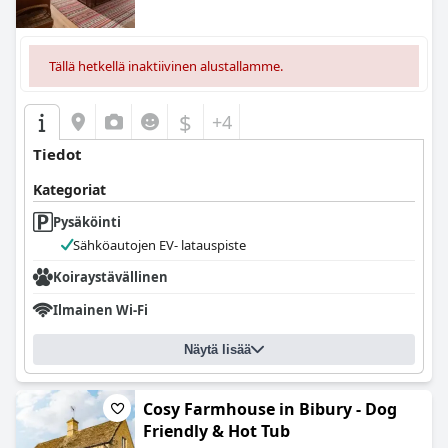
Tällä hetkellä inaktiivinen alustallamme.
$
+4
Tiedot
Kategoriat
Pysäköinti
Sähköautojen EV- latauspiste
Koiraystävällinen
Ilmainen Wi-Fi
Näytä lisää
Cosy Farmhouse in Bibury - Dog
Friendly & Hot Tub