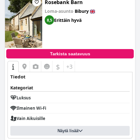
Rosebank Barn
Loma-asunto
Bibury
Erittäin hyvä
8,5
Tarkista saatavuus
$
+3
Tiedot
Kategoriat
Luksus
Ilmainen Wi-Fi
Vain Aikuisille
Näytä lisää