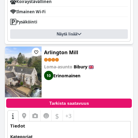
Koiraystävällinen
Ilmainen Wi-Fi
Pysäköinti
Näytä lisää
Arlington Mill
Loma-asunto
Bibury
Erinomainen
10
Tarkista saatavuus
$
+3
Tiedot
Kategoriat