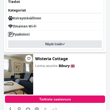
Tiedot
Kategoriat
Koiraystävällinen
Ilmainen Wi-Fi
Pysäköinti
Näytä lisää
Wisteria Cottage
Loma-asunto
Bibury
0.0
Tarkista saatavuus
$
+3