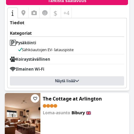
Tarkista saatavuus
$
+4
Tiedot
Kategoriat
Pysäköinti
Sähköautojen EV- latauspiste
Koiraystävällinen
Ilmainen Wi-Fi
Näytä lisää
The Cottage at Arlington
Loma-asunto
Bibury
0.0