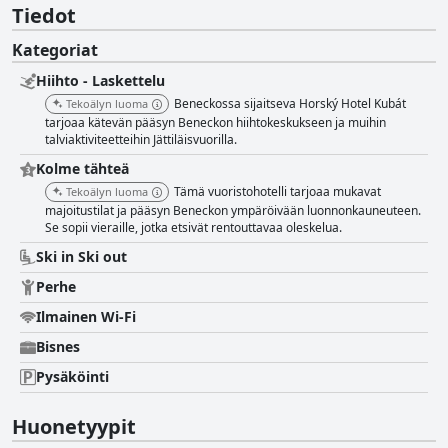
Tiedot
Kategoriat
Hiihto - Laskettelu
Beneckossa sijaitseva Horský Hotel Kubát
Tekoälyn luoma
tarjoaa kätevän pääsyn Beneckon hiihtokeskukseen ja muihin
talviaktiviteetteihin Jättiläisvuorilla.
Kolme tähteä
Tämä vuoristohotelli tarjoaa mukavat
Tekoälyn luoma
majoitustilat ja pääsyn Beneckon ympäröivään luonnonkauneuteen.
Se sopii vieraille, jotka etsivät rentouttavaa oleskelua.
Ski in Ski out
Perhe
Ilmainen Wi-Fi
Bisnes
Pysäköinti
Huonetyypit