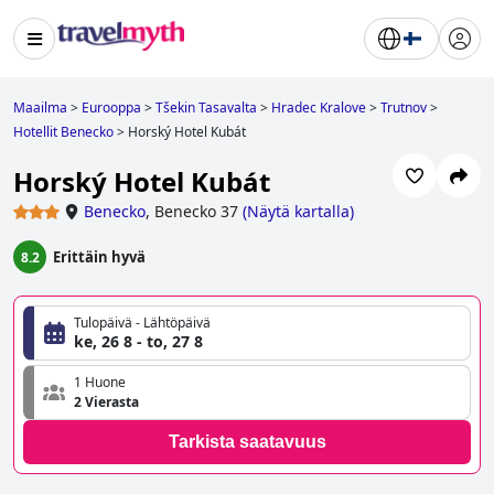
Maailma
>
Eurooppa
>
Tšekin Tasavalta
>
Hradec Kralove
>
Trutnov
>
Hotellit Benecko
>
Horský Hotel Kubát
Horský Hotel Kubát
Benecko
,
Benecko 37
(
Näytä kartalla
)
Erittäin hyvä
8.2
Tulopäivä - Lähtöpäivä
ke, 26 8 - to, 27 8
1 Huone
2 Vierasta
Tarkista saatavuus