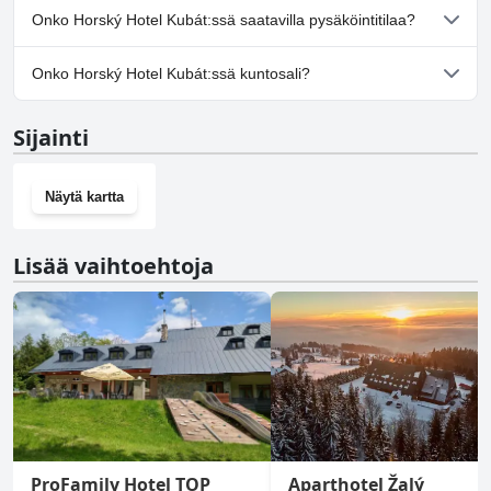
Ei, Horský Hotel Kubát ei salli koiria.
Onko Horský Hotel Kubát:ssä saatavilla pysäköintitilaa?
Kyllä, Horský Hotel Kubát tarjoaa pysäköintimahdollisuuden.
Onko Horský Hotel Kubát:ssä kuntosali?
Ei, Horský Hotel Kubát ei ole kuntosalia.
Sijainti
Näytä kartta
Lisää vaihtoehtoja
ProFamily Hotel TOP
Aparthotel Žalý