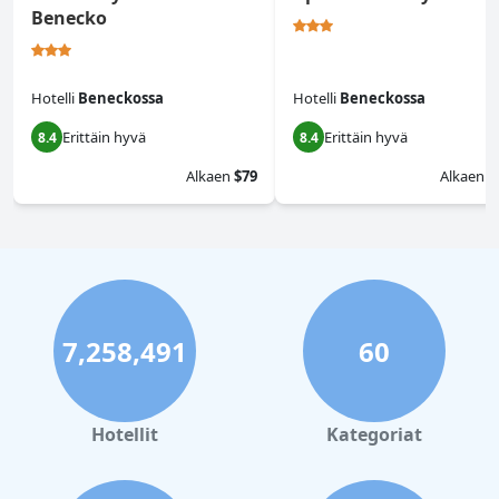
Benecko
Hotelli
Beneckossa
Hotelli
Beneckossa
Erittäin hyvä
Erittäin hyvä
8.4
8.4
Alkaen
$79
Alkaen
$
7,258,491
60
Hotellit
Kategoriat