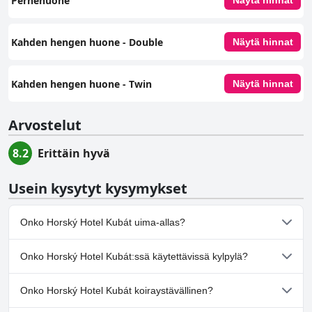
Perhehuone
Näytä hinnat
Kahden hengen huone - Double
Näytä hinnat
Kahden hengen huone - Twin
Näytä hinnat
Arvostelut
8.2
Erittäin hyvä
Usein kysytyt kysymykset
Onko Horský Hotel Kubát uima-allas?
Ei, Horský Hotel Kubát ei ole uima-allasta.
Onko Horský Hotel Kubát:ssä käytettävissä kylpylä?
Ei, Horský Hotel Kubát ei tarjoa kylpylää.
Onko Horský Hotel Kubát koiraystävällinen?