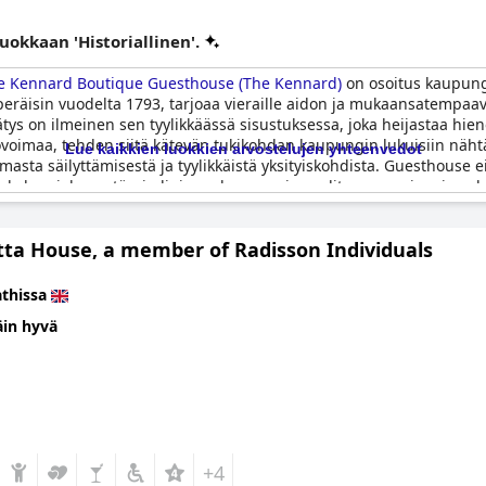
luokkaan 'Historiallinen'.
e Kennard Boutique Guesthouse (The Kennard)
on osoitus kaupungi
peräisin vuodelta 1793, tarjoaa vieraille aidon ja mukaansatempa
ys on ilmeinen sen tyylikkäässä sisustuksessa, joka heijastaa hieno
ovoimaa, tehden siitä kätevän tukikohdan kaupungin lukuisiin nähtäv
Lue kaikkien luokkien arvostelujen yhteenvedot
sta säilyttämisestä ja tyylikkäistä yksityiskohdista. Guesthouse ei
kelun, joka on täysin linjassa kaupungin vaalitun georgiaanisen l
kauden helmen viehätystä ja yleistä historiallista tunnelmaa.
tta House, a member of Radisson Individuals
thissa
äin hyvä
+4