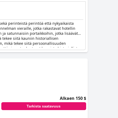
sekä perinteistä perintöä että nykyaikaista
nnelman vieraille, jotka rakastavat hotellin
ja satunnaisiin portaikkoihin, jotka lisäävät
tekee siitä kauniin historiallisen
n, mikä tekee siitä persoonallisuuden
ttä vieraat rakastavat kaunista historiallista
Alkaen 150 $
Tarkista saatavuus