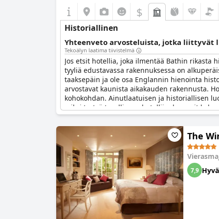
$
Historiallinen
Yhteenveto arvosteluista, jotka liittyvät 
Tekoälyn laatima tiivistelmä
Jos etsit hotellia, joka ilmentää Bathin rikasta 
tyyliä edustavassa rakennuksessa on alkuperäisi
taaksepäin ja ole osa Englannin hienointa histor
arvostavat kaunista aikakauden rakennusta. Hote
kohokohdan. Ainutlaatuisen ja historiallisen l
miksi tyytyä tavalliseen hotelliin, kun voit kok
The Wi
Vierasma
Hyvä
7,9