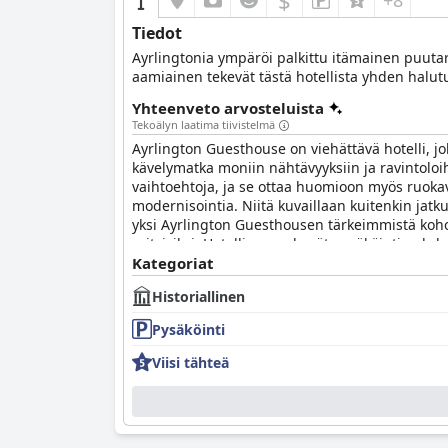
$
+8
Tiedot
Ayrlingtonia ympäröi palkittu itämainen puutar
aamiainen tekevät tästä hotellista yhden halu
Yhteenveto arvosteluista
Tekoälyn laatima tiivistelmä
Ayrlington Guesthouse on viehättävä hotelli, jok
kävelymatka moniin nähtävyyksiin ja ravintoloih
vaihtoehtoja, ja se ottaa huomioon myös ruokaval
modernisointia. Niitä kuvaillaan kuitenkin jatk
yksi Ayrlington Guesthousen tärkeimmistä kohoko
erityisiksi. Hotellissa on hyvät pysäköintimahdo
vaikka monet pitivät niitä mukavina ja miellyt
Kategoriat
vierailun arvoinen.
Historiallinen
Pysäköinti
Viisi tähteä