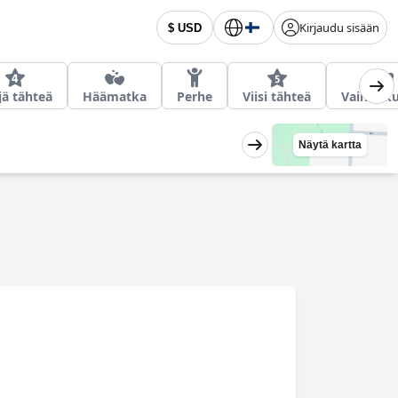
Kirjaudu sisään
$ USD
jä tähteä
Häämatka
Perhe
Viisi tähteä
Vain Aiku
Näytä kartta