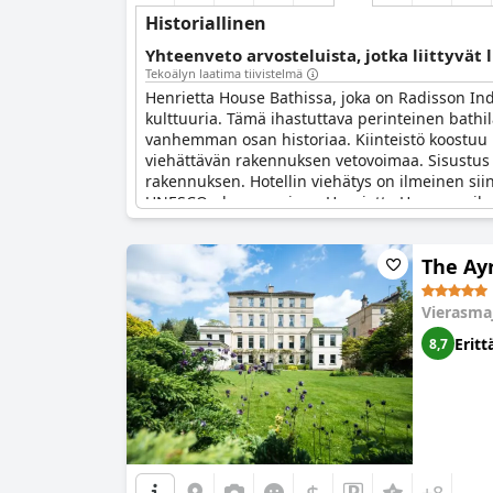
Historiallinen
Yhteenveto arvosteluista, jotka liittyvät 
Tekoälyn laatima tiivistelmä
Henrietta House Bathissa, joka on Radisson Indi
kulttuuria. Tämä ihastuttava perinteinen bathila
vanhemman osan historiaa. Kiinteistö koostuu ne
viehättävän rakennuksen vetovoimaa. Sisustus on 
rakennuksen. Hotellin viehätys on ilmeinen sii
UNESCOn kaupungissa. Henrietta House on ihastut
rakennusta.
The Ay
Vierasma
Eritt
8,7