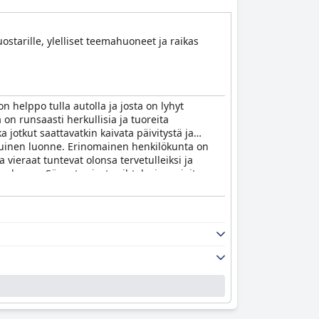
starille, ylelliset teemahuoneet ja raikas
n helppo tulla autolla ja josta on lyhyt
on runsaasti herkullisia ja tuoreita
 jotkut saattavatkin kaivata päivitystä ja
laatuinen luonne. Erinomainen henkilökunta on
vieraat tuntevat olonsa tervetulleiksi ja
orkeana. Sängyt saivat vaihtelevia arvioita,
ssa on upeat isännät ja joka on ehdottomasti