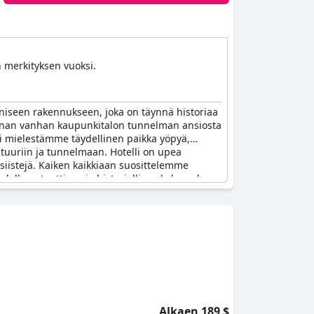
n merkityksen vuoksi.
niseen rakennukseen, joka on täynnä historiaa
ihanan vanhan kaupunkitalon tunnelman ansiosta
oli mielestämme täydellinen paikka yöpyä,
tuuriin ja tunnelmaan. Hotelli on upea
a siistejä. Kaiken kaikkiaan suosittelemme
odella autenttisen ja historiallisen kokemuksen
Alkaen 189 $