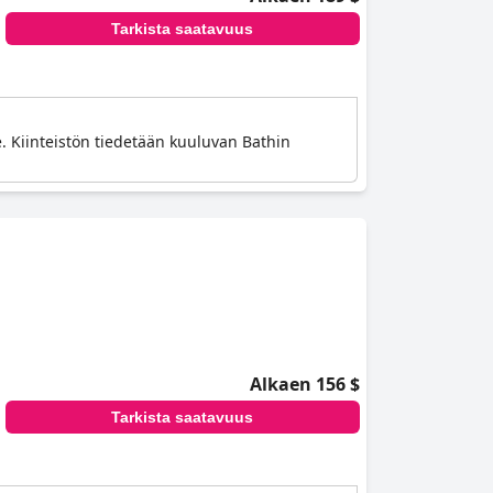
Tarkista saatavuus
e. Kiinteistön tiedetään kuuluvan Bathin
Alkaen 156 $
Tarkista saatavuus