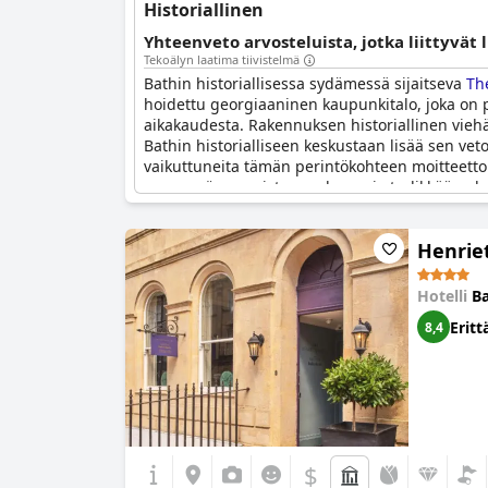
Historiallinen
Yhteenveto arvosteluista, jotka liittyvät 
Tekoälyn laatima tiivistelmä
Bathin historiallisessa sydämessä sijaitseva
Th
hoidettu georgiaaninen kaupunkitalo, joka on 
aikakaudesta. Rakennuksen historiallinen viehät
Bathin historialliseen keskustaan lisää sen vet
vaikuttuneita tämän perintökohteen moitteettoma
vaan myös varmistaa mukavan ja tyylikkään oles
humbug-makeiset eteisessä, lisäävät tämän aika
Henrie
Hotelli
Ba
Eritt
8,4
$