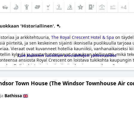
+4
luokkaan 'Historiallinen'.
historiaa ja arkkitehtuuria,
The Royal Crescent Hotel & Spa
on täydel
ä piirteitä, ja sen keskeinen sijainti ikonisella puolikuulla tarjoa
iaa. Vieraat ovat kuvanneet hotellia kauniiksi, vanhanaikaiseksi kiint
llin kylpylä ja puutarhat tarjoavat ripauksen ylellisyyttä, mikä te
Lue kaikkien luokkien arvostelujen yhteenvedot
uonteensa ansiosta Royal Crescent on loistava tukikohta kaupungin
ea palan Bathin historiaa ja yöpyä niin ikonisessa paikassa?
ndsor Town House (The Windsor Townhouse Air co
ja
Bathissa