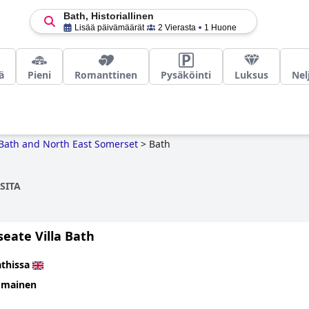
Bath, Historiallinen
Lisää päivämäärät
2 Vierasta
1 Huone
ä
Pieni
Romanttinen
Pysäköinti
Luksus
Nel
Bath and North East Somerset
>
Bath
SITA
eate Villa Bath
thissa
omainen