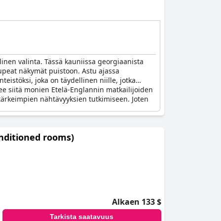
linen valinta. Tässä kauniissa georgiaanista
a upeat näkymät puistoon. Astu ajassa
eistöksi, joka on täydellinen niille, jotka
kee siitä monien Etelä-Englannin matkailijoiden
 tärkeimpien nähtävyyksien tutkimiseen. Joten
nditioned rooms)
Alkaen 133 $
Tarkista saatavuus