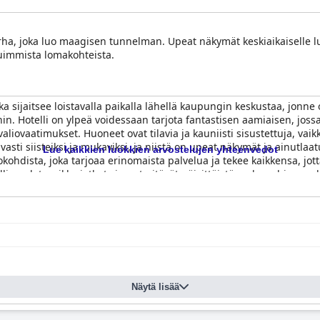
ha, joka luo maagisen tunnelman. Upeat näkymät keskiaikaiselle luo
tuimmista lomakohteista.
a sijaitsee loistavalla paikalla lähellä kaupungin keskustaa, jonne o
in. Hotelli on ylpeä voidessaan tarjota fantastisen aamiaisen, jossa 
iovaatimukset. Huoneet ovat tilavia ja kauniisti sisustettuja, vaikka
uvasti siisteiksi ja mukaviksi, ja niistä on upeat näkymät ja ainut
Lue kaikkien luokkien arvostelujen yhteenvedot
hdista, joka tarjoaa erinomaista palvelua ja tekee kaikkensa, jotta 
llisuudet, vaikka jotkut vieraat pitävät päivittäistä maksua hieman k
tävinä. Kaiken kaikkiaan Ayrlington Guesthouse on huippuhotelli, jo
Näytä lisää