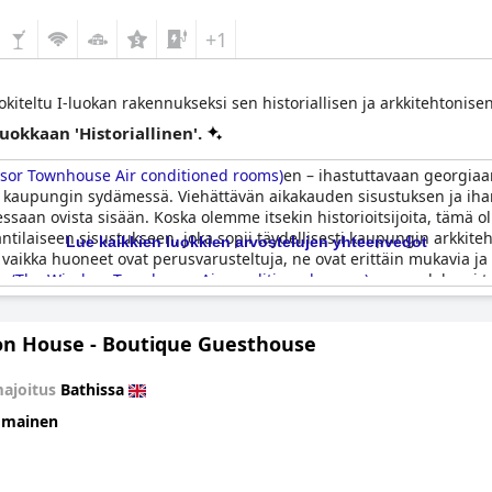
+1
kiteltu I-luokan rakennukseksi sen historiallisen ja arkkitehtonise
luokkaan 'Historiallinen'.
sor Townhouse Air conditioned rooms)
en – ihastuttavaan georgiaa
athin kaupungin sydämessä. Viehättävän aikakauden sisustuksen ja 
essaan ovista sisään. Koska olemme itsekin historioitsijoita, tämä 
ilaiseen sisustukseen, joka sopii täydellisesti kaupungin arkkiteh
Lue kaikkien luokkien arvostelujen yhteenvedot
, ja vaikka huoneet ovat perusvarusteltuja, ne ovat erittäin mukavia j
 (The Windsor Townhouse Air conditioned rooms)
ssa saadaksesi t
on House - Boutique Guesthouse
ajoitus
Bathissa
omainen