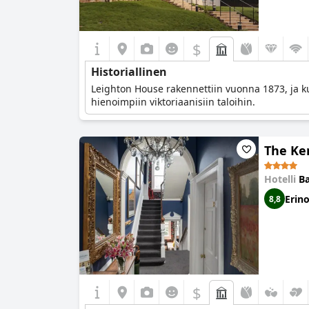
$
Historiallinen
Leighton House rakennettiin vuonna 1873, ja kun
hienoimpiin viktoriaanisiin taloihin.
The Ke
Hotelli
Ba
Erin
8,8
$