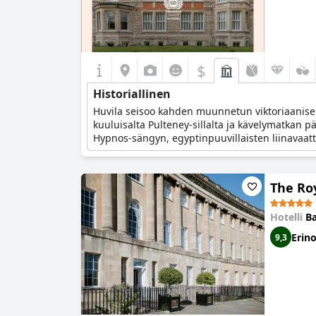
$
Historiallinen
Huvila seisoo kahden muunnetun viktoriaanisen
kuuluisalta Pulteney-sillalta ja kävelymatkan pä
Hypnos-sängyn, egyptinpuuvillaisten liinavaatte
The Ro
Hotelli
Ba
Erin
9,3