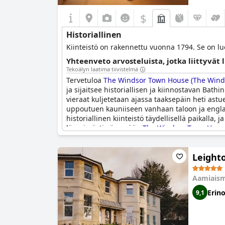
$
Historiallinen
Kiinteistö on rakennettu vuonna 1794. Se on luo
Yhteenveto arvosteluista, jotka liittyvät 
Tekoälyn laatima tiivistelmä
Tervetuloa
The Windsor Town House (The Wind
ja sijaitsee historiallisen ja kiinnostavan B
vieraat kuljetetaan ajassa taaksepäin heti astu
uppoutuen kauniiseen vanhaan taloon ja englant
historiallinen kiinteistö täydellisellä paikalla
lämpimästi yöpymään
The Windsor Town House
Bathissa.
Leight
Aamiaism
Erin
9,1