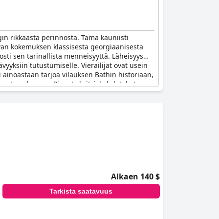
n rikkaasta perinnöstä. Tämä kauniisti
avan kokemuksen klassisesta georgiaanisesta
sti sen tarinallista menneisyyttä. Läheisyys
yyksiin tutustumiselle. Vierailijat ovat usein
 ainoastaan tarjoa vilauksen Bathin historiaan,
uonteen kanssa. Pienet yksityiskohdat, kuten
Alkaen 140 $
Tarkista saatavuus