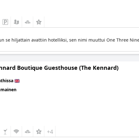
 se hiljattain avattiin hotelliksi, sen nimi muuttui One Three Nin
nnard Boutique Guesthouse (The Kennard)
thissa
omainen
+4