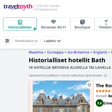
7,258,491 hotellia
60 kategoriassa
Historiallinen
Ilmainen Wi-Fi
Boutique
Yöeläm
Hintaluokka
Lajittelu
Maailma
>
Eurooppa
>
Iso-Britannia
>
Englanti
>
Historialliset hotellit Bath
18 HOTELLIA BATHISSA ALUEELLA TAI LAHELLA 
Saamamme palkkiot voivat vaikuttaa sijoitukseen.
The Ros
Hotelli
Ba
Erin
8,8