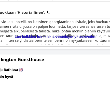
luokkaan 'Historiallinen'.
viduals -hotelli, on klassinen georgiaaninen kivitalo, joka huokuu 
inen rivitalo, jossa on paljon luonnetta, tarjoaa vieraanvaraisen tu
ljästä alkuperäisestä talosta, mikä johtaa moniin pieniin käytäviin 
kauniisti suunniteltu vanhalla historiallisella kosketuksella, mikä 
Lue kaikkien luokkien arvostelujen yhteenvedot
nä, miten se yhdistää perinteisen perinnön nykyaikaiseen kulttuurii
tava persoonallinen hotelli täydellisellä paikalla, eikä ole ihme, e
rlington Guesthouse
ja
Bathissa
äin hyvä