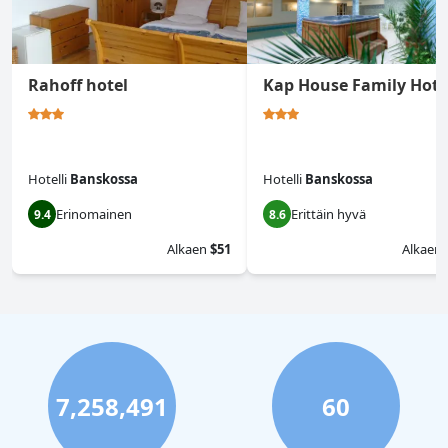
Rahoff hotel
Kap House Family Hote
Hotelli
Banskossa
Hotelli
Banskossa
Erinomainen
Erittäin hyvä
9.4
8.6
Alkaen
$51
Alkaen
7,258,491
60