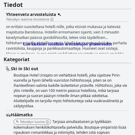
Tiedot
Yhteenveto arvosteluista
Tekoälyn laatima tiivistelmä
on erittäin suositeltava hotelli niille, jotka etsivät mukavaa ja kätevää
majoitusta Banskossa. Hotellin erinomainen sijainti, vain 3 minuutin
kävelymatkan päässä gondolihissiltä, tekee siitä täydellisen
hiihtoharrastajille. Hotelli on myös lähellä kaupungin palveluita, parhaita
Lue kaikkien luokkien arvostelujen yhteenvedot
ravintoloita, kauppoja ja pankkiautomaatteja. Huoneet ovat siistejä,
tilavia ja mukavia, ja osa niistä on hiljattain sisustettu ja niissä on takka,
Kategoriat
parveke ja terassi vuoristomaisemilla. Hotellin henkilökunta on
ystävällistä, kohteliasta, ystävällistä ja huomaavaista kaikkia asiakkaiden
Ski in Ski out
tarpeita kohtaan tarjoten fantastista asiakaspalvelua. Hotellin
Boutique Hotel Uniqato on viehättävä hotelli, joka sijaitsee Pirin-
ravintolassa tarjoiltava aamiainen ja illallinen ovat herkullisia ja
vuorella ja hyvin lähellä vuoriston hiihtohissejä, joten se on
laadukkaita, ja valittavana on laaja valikoima vaihtoehtoja. Hotelli tarjoaa
ihanteellinen valinta kaikille laskettelun ystäville. Hiihtohissi, joka vie
myös ilmaisen ja turvallisen maanalaisen pysäköinnin, jossa on hissit
ylös rinteille, on vain 100 metrin päässä hotellista, mikä tarjoaa
helpottamaan pääsyä. Vaikka jotkut vieraat kokivat kylpylän olevan perus
nopean ja suoran pääsyn rinteille ilman pitkää odottelua.
ja kunnostuksen tarpeessa, toiset arvostivat mukana olevia palveluita,
Aloittelijoille on tarjolla myös hiihtotunteja sekä vuokravälineitä ja
kuten saunaa ja höyrysaunaa. Kaiken kaikkiaan tarjoaa tyydyttävän ja
säilytystilaa.
monipuolisen gastronomisen kokemuksen, mukavaa majoitusta ja
lyömättömän henkilökunnan, mikä tekee siitä erinomaisen valinnan
Häämatka
rentouttavaan ja nautinnolliseen oleskeluun Banskossa.
Tarjoaa ainutlaatuisen ja tyylikkään
Tekoälyn luoma
kokemuksen henkilökohtaisella palvelulla. Boutique-ympäristö lisää
ripauksen romantiikkaa ja intiimiyttä, tehden siitä sopivan