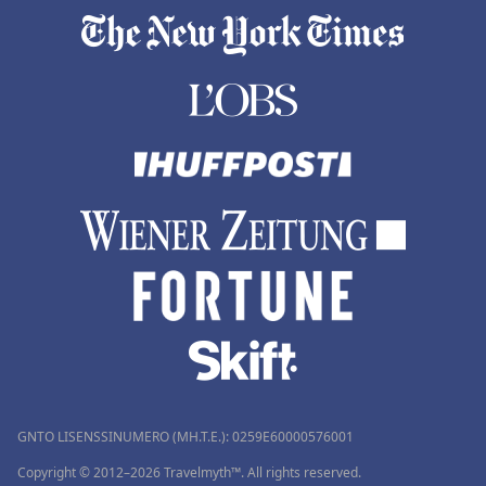
GNTO LISENSSINUMERO (MH.T.E.): 0259Ε60000576001
Copyright © 2012–2026 Travelmyth™. All rights reserved.