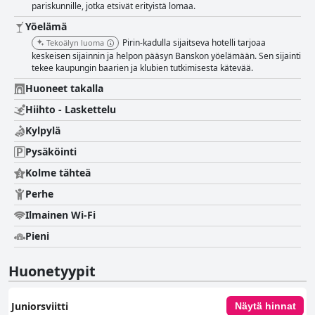
pariskunnille, jotka etsivät erityistä lomaa.
Yöelämä
Pirin-kadulla sijaitseva hotelli tarjoaa
Tekoälyn luoma
keskeisen sijainnin ja helpon pääsyn Banskon yöelämään. Sen sijainti
tekee kaupungin baarien ja klubien tutkimisesta kätevää.
Huoneet takalla
Hiihto - Laskettelu
Kylpylä
Pysäköinti
Kolme tähteä
Perhe
Ilmainen Wi-Fi
Pieni
Huonetyypit
Juniorsviitti
Näytä hinnat