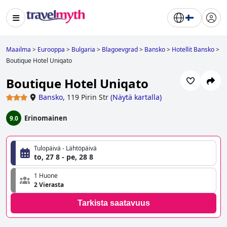
Maailma
>
Eurooppa
>
Bulgaria
>
Blagoevgrad
>
Bansko
>
Hotellit Bansko
>
Boutique Hotel Uniqato
Boutique Hotel Uniqato
Bansko
,
119 Pirin Str
(
Näytä kartalla
)
Erinomainen
9.0
Tulopäivä - Lähtöpäivä
to, 27 8 - pe, 28 8
1 Huone
2 Vierasta
Tarkista saatavuus