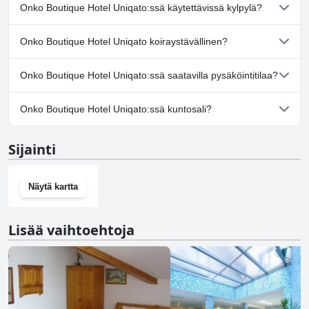
Ei, Boutique Hotel Uniqato ei ole uima-allasta.
Onko Boutique Hotel Uniqato:ssä käytettävissä kylpylä?
Kyllä, Boutique Hotel Uniqato tarjoaa kylpylän.
Onko Boutique Hotel Uniqato koiraystävällinen?
Ei, Boutique Hotel Uniqato ei salli koiria.
Onko Boutique Hotel Uniqato:ssä saatavilla pysäköintitilaa?
Kyllä, Boutique Hotel Uniqato tarjoaa pysäköintimahdollisuuden.
Onko Boutique Hotel Uniqato:ssä kuntosali?
Ei, Boutique Hotel Uniqato ei ole kuntosalia.
Sijainti
Näytä kartta
Lisää vaihtoehtoja