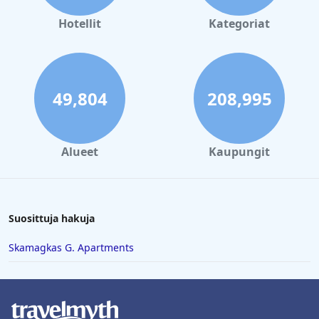
Hotellit
Kategoriat
49,804
208,995
Alueet
Kaupungit
Suosittuja hakuja
Skamagkas G. Apartments