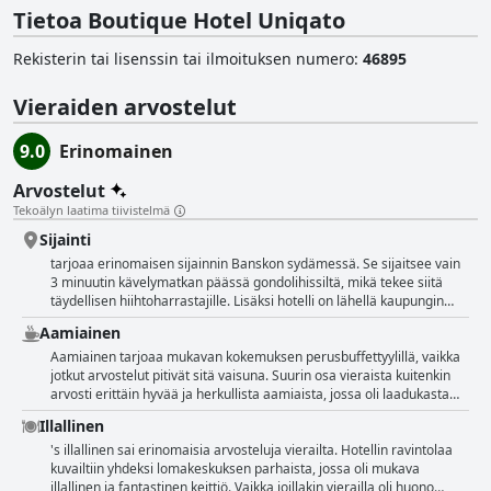
Tietoa Boutique Hotel Uniqato
Rekisterin tai lisenssin tai ilmoituksen numero
:
46895
Vieraiden arvostelut
9.0
Erinomainen
Arvostelut
Tekoälyn laatima tiivistelmä
Sijainti
tarjoaa erinomaisen sijainnin Banskon sydämessä. Se sijaitsee vain
3 minuutin kävelymatkan päässä gondolihissiltä, mikä tekee siitä
täydellisen hiihtoharrastajille. Lisäksi hotelli on lähellä kaupungin
palveluita, parhaita ravintoloita, kauppoja ja pankkiautomaattia.
Aamiainen
Hotelliin on helppo pääsy maanalaisesta pysäköintihallista, ja se on
lähellä viihdepaikkoja. Suurista huoneista on upeat näkymät
Aamiainen tarjoaa mukavan kokemuksen perusbuffettyylillä, vaikka
vuoristomaisemaan. Hotelli on ihanteellinen paikka aloittaa
jotkut arvostelut pitivät sitä vaisuna. Suurin osa vieraista kuitenkin
vaellukset vuoristossa. Ystävällinen henkilökunta ja hotellin hyvä
arvosti erittäin hyvää ja herkullista aamiaista, jossa oli laadukasta
sijainti takaavat miellyttävän oleskelun vieraille.
ruokaa ja laaja valikoima vaihtoehtoja. Jotkut jopa kuvailivat sitä
Illallinen
poikkeukselliseksi ja ihanaksi. Aamiainen voi olla joko buffet tai
valittavissa menusta, jossa on Continental-, English-, French-,
's illallinen sai erinomaisia arvosteluja vierailta. Hotellin ravintolaa
Healthy- ja Bansko-tyylisiä vaihtoehtoja. Vieraat voivat myös nauttia
kuvailtiin yhdeksi lomakeskuksen parhaista, jossa oli mukava
hyvästä valikoimasta lämpimiä ja kylmiä continental-aamiaisia.
illallinen ja fantastinen keittiö. Vaikka joillakin vierailla oli huono