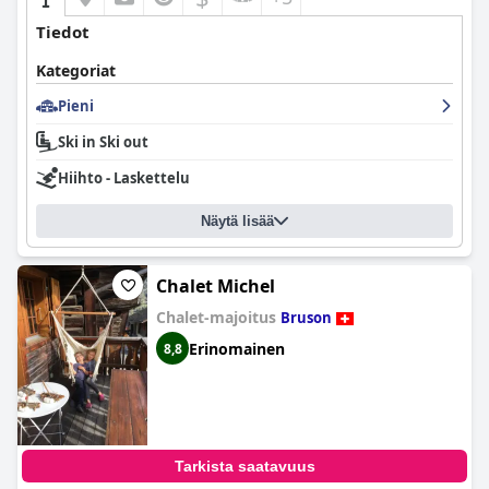
Tiedot
Kategoriat
Pieni
Ski in Ski out
Hiihto - Laskettelu
Näytä lisää
Chalet Michel
Chalet-majoitus
Bruson
Erinomainen
8,8
Tarkista saatavuus