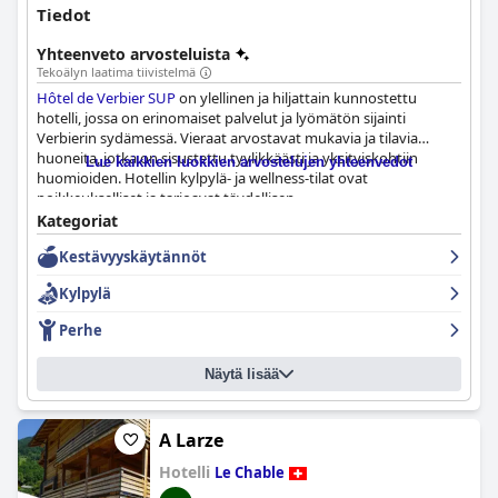
Tiedot
Yhteenveto arvosteluista
Tekoälyn laatima tiivistelmä
Hôtel de Verbier SUP
on ylellinen ja hiljattain kunnostettu
hotelli, jossa on erinomaiset palvelut ja lyömätön sijainti
Verbierin sydämessä. Vieraat arvostavat mukavia ja tilavia
huoneita, jotka on sisustettu tyylikkäästi ja yksityiskohtiin
Lue kaikkien luokkien arvostelujen yhteenvedot
huomioiden. Hotellin kylpylä- ja wellness-tilat ovat
poikkeukselliset ja tarjoavat täydellisen
rentoutumiskokemuksen vieraille. Henkilökunta saa paljon
Kategoriat
kiitosta ystävällisyydestään ja henkilökohtaisesta huomiostaan,
Kestävyyskäytännöt
minkä ansiosta vieraat tuntevat olonsa todella kotoisaksi.
Aamiainen saa vaihtelevaa palautetta, mutta tarjoaa kaiken
Kylpylä
kaikkiaan monipuolisesti vaihtoehtoja. Vaikka jotkut vieraat
ovat valittaneet pienistä huoneista ja korkeista hinnoista, hotelli
Perhe
tarjoaa grande qualité de confort à tous les niveaux
(korkeatasoista mukavuutta kaikilla tasoilla) ja on ehdottomasti
Näytä lisää
harkitsemisen arvoinen niille, jotka etsivät puhdasta ja ylellistä
oleskelua Verbierissä.
A Larze
Hotelli
Le Chable