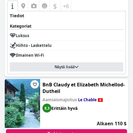
$
+6
Tiedot
Kategoriat
Luksus
Hiihto - Laskettelu
Ilmainen Wi-Fi
Näytä lisää
BnB Claudy et Elizabeth Michellod-
Dutheil
Aamiaismajoitus
Le Chable
Erittäin hyvä
8,3
Alkaen 110 $