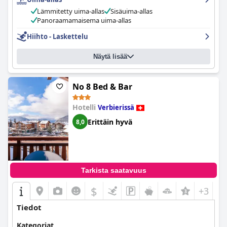
huoneiden ja kylpyhuoneiden poikkeuksellista ylläpitoa.
Hotel
Restaurant Le Giétroz
in henkilökunta on merkittävä tekijä
Lämmitetty uima-allas
Sisäuima-allas
hotellin vetovoimassa, ja heitä kehutaan ystävällisyydestään,
Panoraamamaisema uima-allas
avuliaisuudestaan ja mukautuvuudestaan. Ihastuttavan
perheen johtama tiimi varmistaa lämpimän ja kutsuvan
Hiihto - Laskettelu
ilmapiirin kaikille vieraille.
Näytä lisää
Hiihtoharrastajille hotellin sijainti on ihanteellinen tarjoten
nopean ja helpon pääsyn hiihtohisseille ja -gondoleille.
Käytännölliset mukavuudet, kuten suksiteline ja mahdollisuus
No 8 Bed & Bar
hankkia hissilippuja paikan päältä, lisäävät käyttömukavuutta
tehden siitä täydellisen vaihtoehdon niille, jotka haluavat
Hotelli
Verbierissä
tutustua 4 Vallees -alueeseen.
Erittäin hyvä
8,0
Yhteenvetona voidaan todeta, että
Hotel Restaurant Le Giétroz
tarjoaa erittäin tyydyttävän oleskelun erinomaisen sijaintinsa,
erinomaisten ruokailumahdollisuuksiensa, mukavien
majoitustilojensa ja vieraanvaraisen henkilökuntansa ansiosta,
mikä tekee siitä erinomaisen valinnan Le Châblen vierailijoille.
Tarkista saatavuus
$
+3
Tiedot
Kategoriat