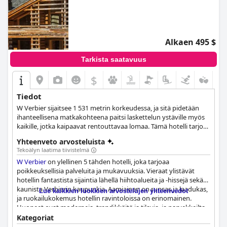
Alkaen 495 $
Tarkista saatavuus
$
Tiedot
W Verbier sijaitsee 1 531 metrin korkeudessa, ja sitä pidetään
ihanteellisena matkakohteena paitsi laskettelun ystäville myös
kaikille, jotka kaipaavat rentouttavaa lomaa. Tämä hotelli tarjoaa
123 modernisti suunniteltua huonetta ja sviittiä, 6 ravintolaa ja
Yhteenveto arvosteluista
baaria sekä kylpylän, ja se on pelkkä ylellisyyden keidas, jossa
Tekoälyn laatima tiivistelmä
yhdistyvät rauha ja viihde kaikille vierailleen.
W Verbier
on ylellinen 5 tähden hotelli, joka tarjoaa
poikkeuksellisia palveluita ja mukavuuksia. Vieraat ylistävät
hotellin fantastista sijaintia lähellä hiihtoalueita ja -hissejä sekä
kaunista Verbierin kaupunkia. Aamiainen on runsas ja laadukas,
Lue kaikkien luokkien arvostelujen yhteenvedot
ja ruokailukokemus hotellin ravintoloissa on erinomainen.
Huoneet ovat moderneja, trendikkäitä ja tilavia, ja parvekkeilta
on henkeäsalpaavat näkymät. Hotellia kehutaan erittäin paljon
Kategoriat
sen siisteydestä, ja henkilökunta on ystävällistä, huomaavaista