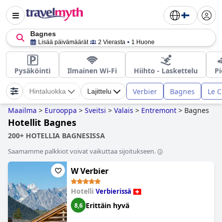
Bagnes
Lisää päivämäärät
2 Vierasta
1 Huone
Pysäköinti
Ilmainen Wi-Fi
Hiihto - Laskettelu
Pi
Verbier
Bagnes
Le 
Hintaluokka
Lajittelu
Maailma
>
Eurooppa
>
Sveitsi
>
Valais
>
Entremont
>
Bagnes
Hotellit Bagnes
200+ HOTELLIA BAGNESISSA
Saamamme palkkiot voivat vaikuttaa sijoitukseen.
W Verbier
Hotelli
Verbierissä
Erittäin hyvä
8,6