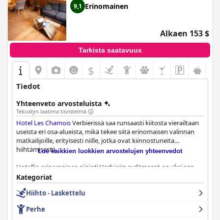
Erinomainen
9,1
Yhteenvetona, erottuu lyömättömän sijaintinsa, erinomaisen
aamiaisensa, moitteettoman puhtautensa ja poikkeuksellisen
henkilökuntapalvelunsa ansiosta. Se tarjoaa mukavan ja
Alkaen 153 $
vieraanvaraisen ympäristön, joka on ihanteellinen sekä hiihtäjille
että niille, jotka haluavat nauttia Verbierin viehätyksestä.
Tarkista saatavuus
$
+4
Tiedot
Yhteenveto arvosteluista
Tekoälyn laatima tiivistelmä
Hotel Les Chamois
Verbierissä saa runsaasti kiitosta vierailtaan
useista eri osa-alueista, mikä tekee siitä erinomaisen valinnan
matkailijoille, erityisesti niille, jotka ovat kiinnostuneita
hiihtämisestä.
Lue kaikkien luokkien arvostelujen yhteenvedot
Hotellin erinomainen sijainti Verbierin sydämessä on yksi sen
parhaista puolista. Se sijaitsee vain muutaman minuutin
Kategoriat
kävelymatkan päässä tärkeimmistä palveluista, kuten
Hiihto - Laskettelu
päähisseistä, Médranin laaksoasemasta ja keskeisestä
pääkadusta, joten hotellin sijainti on täydellinen sekä
Perhe
talviurheilun ystäville että niille, jotka haluavat nauttia