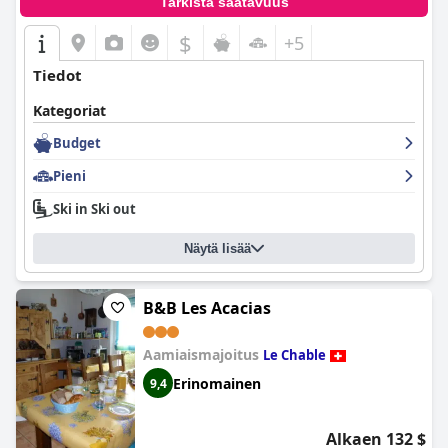
Tarkista saatavuus
$
+5
Tiedot
Kategoriat
Budget
Pieni
Ski in Ski out
Näytä lisää
B&B Les Acacias
Aamiaismajoitus
Le Chable
Erinomainen
9,4
Alkaen 132 $