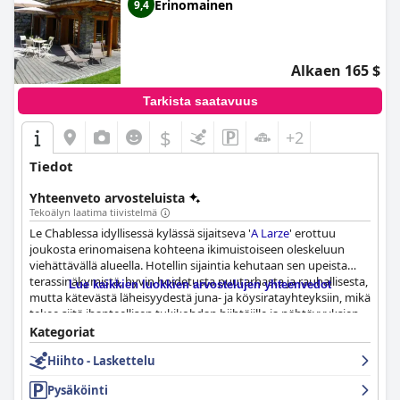
Erinomainen
9,4
Alkaen 165 $
Tarkista saatavuus
$
+2
Tiedot
Yhteenveto arvosteluista
Tekoälyn laatima tiivistelmä
Le Chablessa idyllisessä kylässä sijaitseva '
A Larze
' erottuu
joukosta erinomaisena kohteena ikimuistoiseen oleskeluun
viehättävällä alueella. Hotellin sijaintia kehutaan sen upeista
terassinäkymistä, hyvin hoidetusta puutarhasta ja rauhallisesta,
Lue kaikkien luokkien arvostelujen yhteenvedot
mutta kätevästä läheisyydestä juna- ja köysiratayhteyksiin, mikä
tekee siitä ihanteellisen tukikohdan hiihtäjille ja nähtävyyksien
katselijoille. Vieraat nauttivat seesteisestä ympäristöstä ja
Kategoriat
helposta pääsystä huippunähtävyyksiin, kuten Le Chablen
Hiihto - Laskettelu
hissille ja Mont Fortiin. Kätevä pysäköinti ja viehättävä, harkittu
sisustus parantavat entisestään heidän kokemustaan.
Pysäköinti