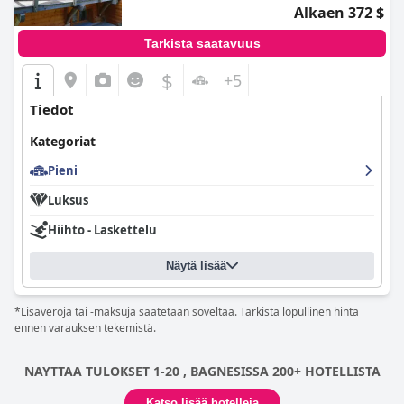
Alkaen 372 $
Tarkista saatavuus
$
+5
Tiedot
Kategoriat
Pieni
Luksus
Hiihto - Laskettelu
Näytä lisää
*Lisäveroja tai -maksuja saatetaan soveltaa. Tarkista lopullinen hinta
ennen varauksen tekemistä.
NAYTTAA TULOKSET 1-20 , BAGNESISSA 200+ HOTELLISTA
Katso lisää hotelleja