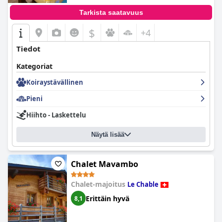
Tarkista saatavuus
$
+4
Tiedot
Kategoriat
Koiraystävällinen
Pieni
Hiihto - Laskettelu
Näytä lisää
Chalet Mavambo
Chalet-majoitus
Le Chable
Erittäin hyvä
8,1