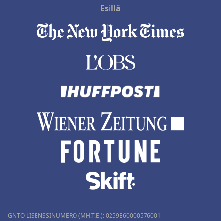
Esillä
GNTO LISENSSINUMERO (MH.T.E.): 0259Ε60000576001