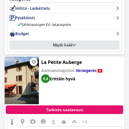
Hiihto - Laskettelu
Pysäköinti
Sähköautojen EV- latauspiste
Budget
Näytä lisää
La Petite Auberge
Aamiaismajoitus
Versegeres
Erittäin hyvä
8,4
Tarkista saatavuus
$
+4