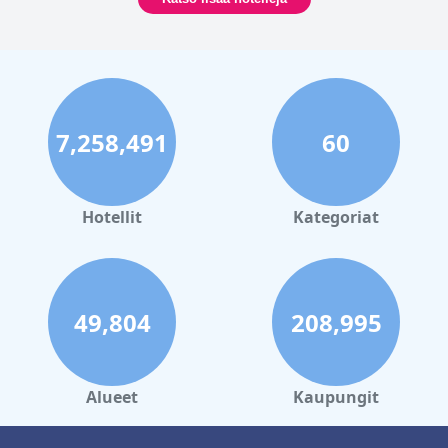
7,258,491
60
Hotellit
Kategoriat
49,804
208,995
Alueet
Kaupungit