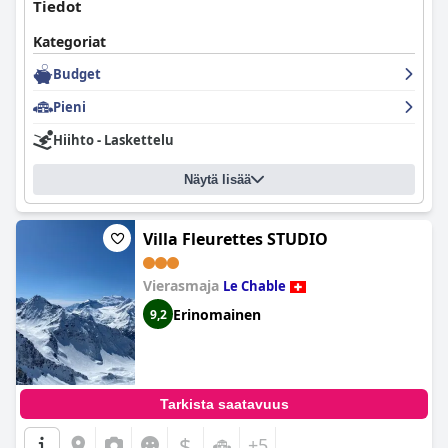
Tiedot
Kategoriat
Budget
Pieni
Hiihto - Laskettelu
Näytä lisää
Villa Fleurettes STUDIO
Vierasmaja
Le Chable
Erinomainen
9,2
Tarkista saatavuus
$
+5