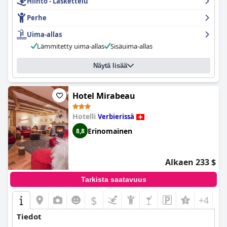
Hiihto - Laskettelu
Perhe
Uima-allas
Lämmitetty uima-allas
Sisäuima-allas
Näytä lisää
Hotel Mirabeau
Hotelli
Verbierissä
Erinomainen
8,8
Alkaen 233 $
Tarkista saatavuus
$
+4
Tiedot