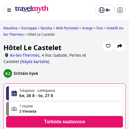
Maailma
>
Eurooppa
>
Ranska
>
Midi-Pyreneet
>
Ariege
>
Foix
>
Hotellit Ax-
les-Thermes
>
Hôtel Le Castelet
Hôtel Le Castelet
Ax-les-Thermes
,
4 Roc Gabide, Perles et
Castelet
(
Näytä kartalla
)
Erittäin hyvä
8.2
Tulopäivä - Lähtöpäivä
ke, 26 8 - to, 27 8
1 Huone
2 Vierasta
Tarkista saatavuus