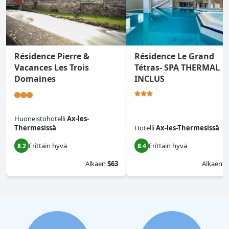
Résidence Pierre &
Résidence Le Grand
Vacances Les Trois
Tétras- SPA THERMAL
Domaines
INCLUS
Huoneistohotelli
Ax-les-
Thermesissä
Hotelli
Ax-les-Thermesissä
Erittäin hyvä
Erittäin hyvä
8.2
8.4
Alkaen
$63
Alkaen
$