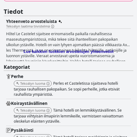
Tiedot
Yhteenveto arvosteluista
Tekoälyn laatima tiivistelmä
Hôtel Le Castelet sijaitsee erinomaisella paikalla rauhallisessa
maaseutuympäristössä, mikä tekee siitä ihanteellisen pakopaikan
ulkoilun ystäville. Hotelli on vain lyhyen ajomatkan päässä vilkkaasta Ax
les Thermesistä, ja se on erinomainen tukikohta hiihtäjille, patikoijille ja
Lue kaikkien luokkien arvostelujen yhteenvedot
luonnon ystäville. Vieraat arvostavat upeita vuoristomaisemia ja
läheisyyttä kauniisiin kävelyreitteihin. Vaikka hotelli tarjoaa rauhallisen
Kategoriat
pakopaikan pois kaupungin melusta, se on silti kätevästi lähellä
hiihtohissejä, ravintoloita ja kauppoja, mikä tarjoaa täydellisen
Perhe
tasapainon rauhallisuuden ja saavutettavuuden välillä. Hôtel Le
Castelet'n aamiainen on erittäin kehuttu sen monipuolisuudesta ja
Perles et Casteletissa sijaitseva hotelli
Tekoälyn luoma
laadusta. Vieraat kuvailevat tarjontaa jatkuvasti runsaaksi, herkulliseksi ja
tarjoaa rauhallisen pakopaikan. Se sopii perheille, jotka etsivät
hyvin hinnoitelluksi. Tunnelmaa parantavat entisestään näkymät puihin ja
rauhallista ympäristöä.
huomaavainen palvelu, joka ottaa huomioon ruokavaliotarpeet. Kaiken
Koiraystävällinen
kaikkiaan aamiaiskokemus on merkittävä kohokohta vierailijoille. Hotellin
Tämä hotelli on lemmikkiystävällinen. Se
Tekoälyn luoma
huoneet ovat tilavia ja siistejä, ja niissä on suuret terassit ja parvekkeet,
tarjoaa viihtyisän ilmapiirin lemmikeille, varmistaen vaivattoman
joista on kauniit vuoristonäkymät. Vaikka jotkin kalusteet saattavat
oleskelun eläinten ystäville.
vaikuttaa vanhentuneilta, yleinen tunnelma on viihtyisä ja hyvin hoidettu.
Huolimatta pienistä ongelmista, kuten himmeästä valaistuksesta ja
Pysäköinti
meluhaitoista, vieraat pitävät huoneita mukavina ja toimivina. Siisteys on