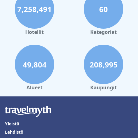
7,258,491
60
Hotellit
Kategoriat
49,804
208,995
Alueet
Kaupungit
Yleistä
Lehdistö