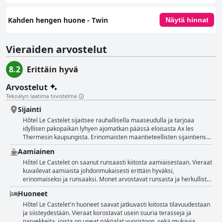
Kahden hengen huone - Twin
Näytä hinnat
Vieraiden arvostelut
8.2
Erittäin hyvä
Arvostelut
Tekoälyn laatima tiivistelmä
Sijainti
Hôtel Le Castelet sijaitsee rauhallisella maaseudulla ja tarjoaa
idyllisen pakopaikan lyhyen ajomatkan päässä eloisasta Ax les
Thermesin kaupungista. Erinomaisten maantieteellisten sijaintiensa
ansiosta hotelli toimii kätevänä tukikohtana niin hiihtoharrastajille,
Aamiainen
patikoijille kuin luonnon ystävillekin. Vieraat arvostavat upeita
vuoristonäkymiä ja läheisyyttä kauniisiin kävelyreitteihin, mikä tekee
Hôtel Le Castelet on saanut runsaasti kiitosta aamiaisestaan. Vieraat
siitä ihanteellisen paikan ulkoilun ystäville. Hotellin sijainti tarjoaa
kuvailevat aamiaista johdonmukaisesti erittäin hyväksi,
tasapainon rauhallisuuden ja saavutettavuuden välillä. Se on
erinomaiseksi ja runsaaksi. Monet arvostavat runsasta ja herkullista
sijoitettu riittävän kauas kaupungin melusta tarjotakseen rauhallisen
valikoimaa, korostaen usein aterian runsasta ja kattavaa luonnetta.
Huoneet
pakopaikan, mutta on silti lähellä Ax les Thermesia, jotta hiihtohissit,
Leivonnaiset, erityisesti croissantit, saavat kiitosta maustaan.
ravintolat ja kaupat ovat helposti saavutettavissa. Rauhallinen ja
Arvostelijat huomauttavat usein laadusta ja vastineesta rahalle, ja
Hôtel Le Castelet'n huoneet saavat jatkuvasti kiitosta tilavuudestaan
hiljainen ympäristö edistävät suuresti rentouttavaa ilmapiiriä, joka
kohtuullinen hinnoittelu mainitaan useita kertoja. Aamiaiskokemusta
ja siisteydestään. Vieraat korostavat usein suuria terasseja ja
on täydellinen niille, jotka haluavat rentoutua. Vaikka hotellissa onkin
parantaa miellyttävä ympäristö, erityisesti näkymät puihin ja
parvekkeita, joista on upeat näköalat vuoristoon, sekä mukavia