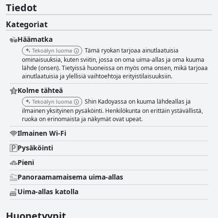
Tiedot
Kategoriat
Häämatka
Tämä ryokan tarjoaa ainutlaatuisia
Tekoälyn luoma
ominaisuuksia, kuten sviitin, jossa on oma uima-allas ja oma kuuma
lähde (onsen). Tietyissä huoneissa on myös oma onsen, mikä tarjoaa
ainutlaatuisia ja ylellisiä vaihtoehtoja erityistilaisuuksiin.
Kolme tähteä
Shin Kadoyassa on kuuma lähdeallas ja
Tekoälyn luoma
ilmainen yksityinen pysäköinti. Henkilökunta on erittäin ystävällistä,
ruoka on erinomaista ja näkymät ovat upeat.
Ilmainen Wi-Fi
Pysäköinti
Pieni
Panoraamamaisema uima-allas
Uima-allas katolla
Huonetyypit