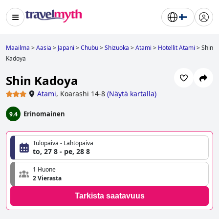
Maailma
>
Aasia
>
Japani
>
Chubu
>
Shizuoka
>
Atami
>
Hotellit Atami
>
Shin
Kadoya
Shin Kadoya
Atami
,
Koarashi 14-8
(
Näytä kartalla
)
Erinomainen
9.4
Tulopäivä - Lähtöpäivä
to, 27 8 - pe, 28 8
1 Huone
2 Vierasta
Tarkista saatavuus