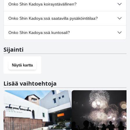
Ei, Shin Kadoya ei tarjoa kylpylää.
Onko Shin Kadoya koiraystävällinen?
Ei, Shin Kadoya ei salli koiria.
Onko Shin Kadoya:ssä saatavilla pysäköintitilaa?
Kyllä, Shin Kadoya tarjoaa pysäköintimahdollisuuden.
Onko Shin Kadoya:ssä kuntosali?
Ei, Shin Kadoya ei ole kuntosalia.
Sijainti
Näytä kartta
Lisää vaihtoehtoja