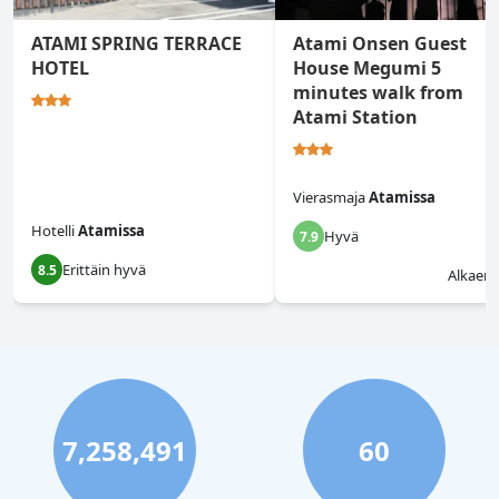
ATAMI SPRING TERRACE
Atami Onsen Guest
HOTEL
House Megumi 5
minutes walk from
Atami Station
Vierasmaja
Atamissa
Hotelli
Atamissa
Hyvä
7.9
Erittäin hyvä
8.5
Alkaen
7,258,491
60