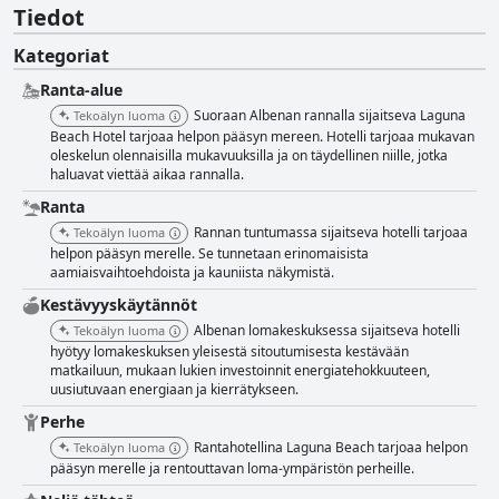
Tiedot
Kategoriat
Ranta-alue
Suoraan Albenan rannalla sijaitseva Laguna
Tekoälyn luoma
Beach Hotel tarjoaa helpon pääsyn mereen. Hotelli tarjoaa mukavan
oleskelun olennaisilla mukavuuksilla ja on täydellinen niille, jotka
haluavat viettää aikaa rannalla.
Ranta
Rannan tuntumassa sijaitseva hotelli tarjoaa
Tekoälyn luoma
helpon pääsyn merelle. Se tunnetaan erinomaisista
aamiaisvaihtoehdoista ja kauniista näkymistä.
Kestävyyskäytännöt
Albenan lomakeskuksessa sijaitseva hotelli
Tekoälyn luoma
hyötyy lomakeskuksen yleisestä sitoutumisesta kestävään
matkailuun, mukaan lukien investoinnit energiatehokkuuteen,
uusiutuvaan energiaan ja kierrätykseen.
Perhe
Rantahotellina Laguna Beach tarjoaa helpon
Tekoälyn luoma
pääsyn merelle ja rentouttavan loma-ympäristön perheille.