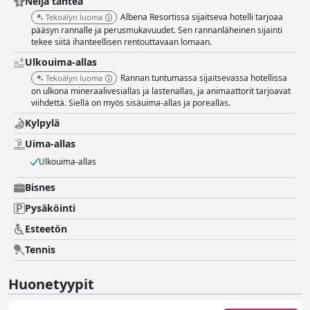
Neljä tähteä
Albena Resortissa sijaitseva hotelli tarjoaa
Tekoälyn luoma
pääsyn rannalle ja perusmukavuudet. Sen rannanläheinen sijainti
tekee siitä ihanteellisen rentouttavaan lomaan.
Ulkouima-allas
Rannan tuntumassa sijaitsevassa hotellissa
Tekoälyn luoma
on ulkona mineraalivesiallas ja lastenallas, ja animaattorit tarjoavat
viihdettä. Siellä on myös sisäuima-allas ja poreallas.
Kylpylä
Uima-allas
Ulkouima-allas
Bisnes
Pysäköinti
Esteetön
Tennis
Huonetyypit