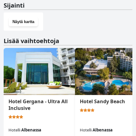
Ei, Laguna Beach Hotel ei ole kuntosalia.
Sijainti
Näytä kartta
Lisää vaihtoehtoja
Hotel Gergana - Ultra All
Hotel Sandy Beach
Inclusive
Hotelli
Albenassa
Hotelli
Albenassa