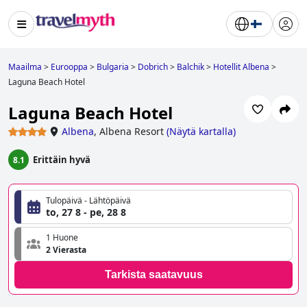
Maailma
>
Eurooppa
>
Bulgaria
>
Dobrich
>
Balchik
>
Hotellit Albena
>
Laguna Beach Hotel
Laguna Beach Hotel
Albena
,
Albena Resort
(
Näytä kartalla
)
Erittäin hyvä
8.1
Tulopäivä - Lähtöpäivä
to, 27 8 - pe, 28 8
1 Huone
2 Vierasta
Tarkista saatavuus