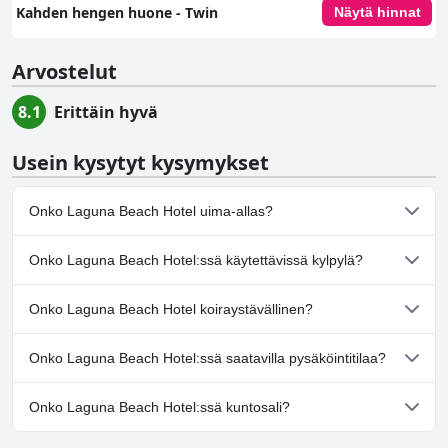
Kahden hengen huone - Twin
Näytä hinnat
Arvostelut
8.1
Erittäin hyvä
Usein kysytyt kysymykset
Onko Laguna Beach Hotel uima-allas?
Kyllä, Laguna Beach Hotel:ssä on uima-allas/altaita, jotka
Onko Laguna Beach Hotel:ssä käytettävissä kylpylä?
kuuluvat yhteen tai useampaan seuraavista luokista: Ulkouima-
allas.
Kyllä, Laguna Beach Hotel tarjoaa kylpylän.
Onko Laguna Beach Hotel koiraystävällinen?
Ei, Laguna Beach Hotel ei salli koiria.
Onko Laguna Beach Hotel:ssä saatavilla pysäköintitilaa?
Kyllä, Laguna Beach Hotel tarjoaa pysäköintimahdollisuuden.
Onko Laguna Beach Hotel:ssä kuntosali?