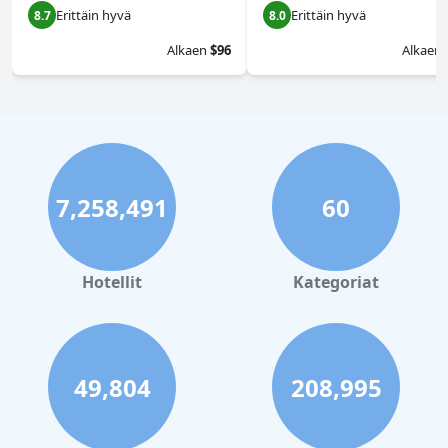
Erittäin hyvä
Erittäin hyvä
8.7
8.0
Alkaen
$96
Alkaen
7,258,491
60
Hotellit
Kategoriat
49,804
208,995