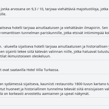
 jonka arvosana on 9,3 / 10, tarjoaa viehättäviä majoitustiloja, jotka
lle.
aitseva hotelli tarjoaa ainutlaatuisen ja viehättävän ilmapiirin. Sen
 romanttisen tunnelman pariskunnille, jotka etsivät intiimimpää k
-alueella sijaitseva hotelli tarjoaa ainutlaatuisen ja historiallise
 sijainti tekee siitä kätevän valinnan niille, jotka haluavat tutus
tilat ikimuistoiseen oleskeluun.
at ovat saatavilla Hotel Villa Turkassa.
n sydämessä sijaitseva, kauniisti restauroitu 1800-luvun kartano ta
ut huoneet ja historiallinen tunnelma tekevät siitä ensisijaisen valin
ellä on korkeasti arvostettu aamiainen ja upeat näkymät.