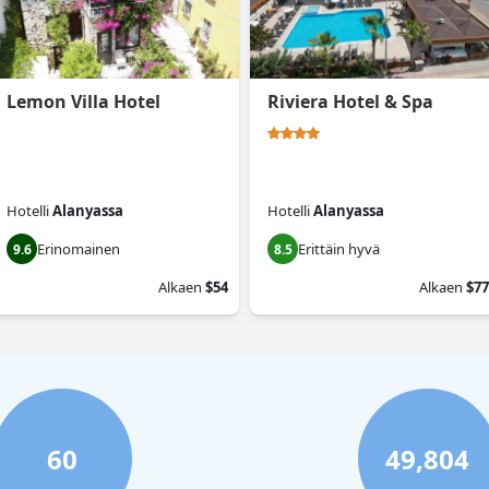
Lemon Villa Hotel
Riviera Hotel & Spa
Hotelli
Alanyassa
Hotelli
Alanyassa
Erinomainen
Erittäin hyvä
9.6
8.5
Alkaen
$54
Alkaen
$77
60
49,804