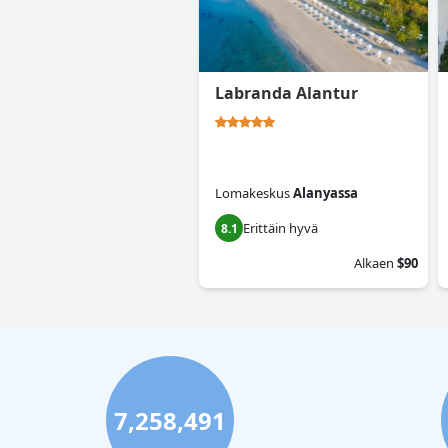
Labranda Alantur
Lomakeskus
Alanyassa
Erittäin hyvä
8.1
Alkaen
$90
7,258,491