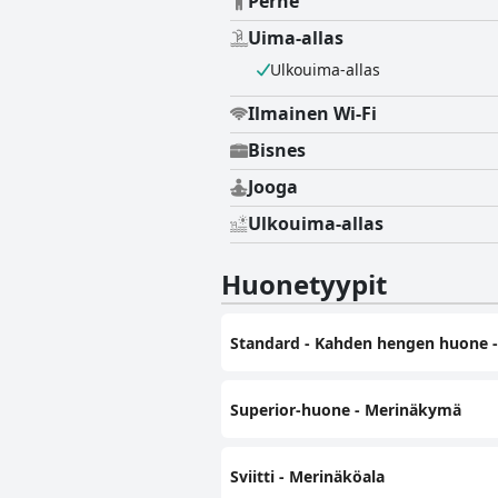
Perhe
Uima-allas
Ulkouima-allas
Ilmainen Wi-Fi
Bisnes
Jooga
Ulkouima-allas
Huonetyypit
Standard - Kahden hengen huone -
Superior-huone - Merinäkymä
Sviitti - Merinäköala