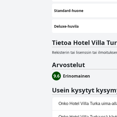
Standard-huone
Deluxe-huvila
Tietoa Hotel Villa Tu
Rekisterin tai lisenssin tai ilmoituk
Arvostelut
9.6
Erinomainen
Usein kysytyt kysym
Onko Hotel Villa Turka uima-al
Kyllä, Hotel Villa Turka:ssä o
Onko Hotel Villa Turka:ssä käyt