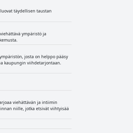
 luovat täydellisen taustan
 viehättävä ympäristö ja
okemusta.
n ympäristön, josta on helppo pääsy
tua kaupungin viihdetarjontaan.
rjoaa viehättävän ja intiimin
nan niille, jotka etsivät viihtyisää