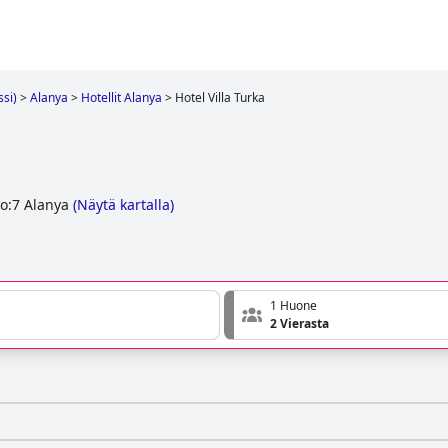
ssi)
>
Alanya
>
Hotellit Alanya
>
Hotel Villa Turka
a
o:7 Alanya
(
Näytä kartalla
)
1 Huone
2 Vierasta