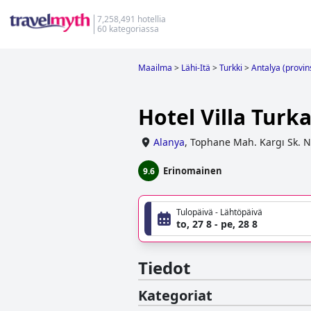
7,258,491 hotellia
60 kategoriassa
Maailma
>
Lähi-Itä
>
Turkki
>
Antalya (provin
Hotel Villa Turk
Alanya
,
Tophane Mah. Kargı Sk. N
Erinomainen
9.6
Tulopäivä - Lähtöpäivä
to, 27 8 - pe, 28 8
Tiedot
Kategoriat