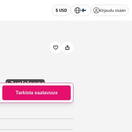
Kirjaudu sisään
$ USD
+
3 valokuvaa
Tarkista saatavuus