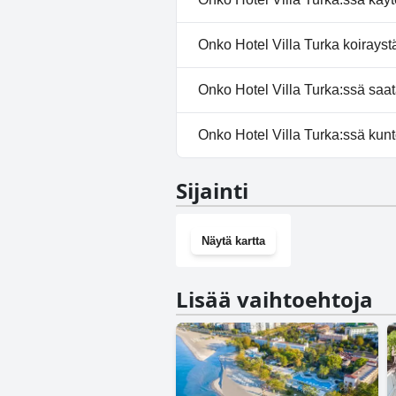
allas.
Ei, Hotel Villa Turka ei tarjoa k
Onko Hotel Villa Turka koirayst
Ei, Hotel Villa Turka ei salli koir
Onko Hotel Villa Turka:ssä saata
Kyllä, Hotel Villa Turka tarjo
Onko Hotel Villa Turka:ssä kunt
Ei, Hotel Villa Turka ei ole kunt
Sijainti
Näytä kartta
Lisää vaihtoehtoja