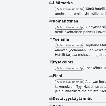
Häämatka
Tämä hotelli,
Tekoälyn luoma
unohtumattomille yhteisille hetki
Romanttinen
Alanyassa sij
Tekoälyn luoma
henkilökohtainen palvelu luovat
Yöelämä
Tophane Mah. 
Tekoälyn luoma
Alanyan yöelämään. Sen keskeinen
Hotelli tarjoaa mukavat majoitus
Pysäköinti
Pysäköintitil
Tekoälyn luoma
Pieni
Alanyan linna
Tekoälyn luoma
kokemuksen. Tyylikkäästi sisustet
ja ainutlaatuista majoitusta. Si
Kestävyyskäytännöt