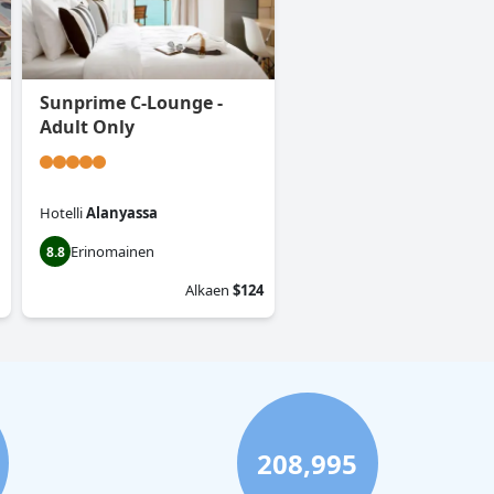
Sunprime C-Lounge -
Adult Only
Hotelli
Alanyassa
Erinomainen
8.8
Alkaen
$124
208,995