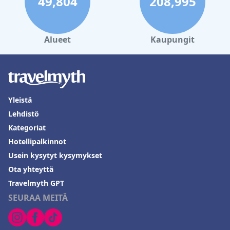
49,804
208,995
Alueet
Kaupungit
Yleistä
Lehdistö
Kategoriat
Hotellipalkinnot
Usein kysytyt kysymykset
Ota yhteyttä
Travelmyth GPT
SEURAA MEITÄ