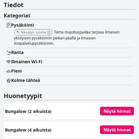
Tiedot
Kategoriat
Pysäköinti
Tämä majoituspaikka tarjoaa ilmaisen
Tekoälyn luoma
yksityisen pysäköinnin paikan päällä ja ilmaisen
itsepalvelupysäköinnin.
Ranta
Ilmainen Wi-Fi
Pieni
Kolme tähteä
Huonetyypit
Bungalow (2 aikuista)
Näytä hinnat
Bungalow (4 aikuista)
Näytä hinnat