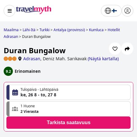
Maailma
>
Lähi-Itä
>
Turkki
>
Antalya (provinssi)
>
Kumluca
>
Hotellit
Adrasan
>
Duran Bungalow
Duran Bungalow
Adrasan
,
Deniz Mah. Sarıkavak
(
Näytä kartalla
)
Erinomainen
9.2
Tulopäivä - Lähtöpäivä
ke, 26 8 - to, 27 8
1 Huone
2 Vierasta
Tarkista saatavuus