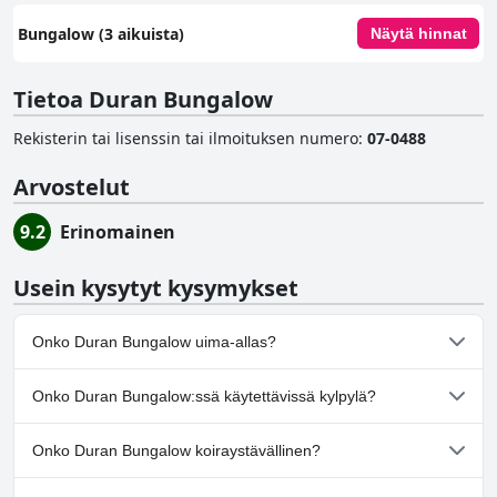
Bungalow (3 aikuista)
Näytä hinnat
Tietoa Duran Bungalow
Rekisterin tai lisenssin tai ilmoituksen numero
:
07-0488
Arvostelut
9.2
Erinomainen
Usein kysytyt kysymykset
Onko Duran Bungalow uima-allas?
Ei, Duran Bungalow ei ole uima-allasta.
Onko Duran Bungalow:ssä käytettävissä kylpylä?
Ei, Duran Bungalow ei tarjoa kylpylää.
Onko Duran Bungalow koiraystävällinen?
Ei, Duran Bungalow ei salli koiria.