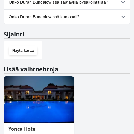
Onko Duran Bungalow:ssä saatavilla pysäköintitilaa?
Kyllä, Duran Bungalow tarjoaa pysäköintimahdollisuuden.
Onko Duran Bungalow:ssä kuntosali?
Ei, Duran Bungalow ei ole kuntosalia.
Sijainti
Näytä kartta
Lisää vaihtoehtoja
Yonca Hotel