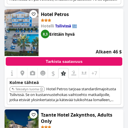
myös kätevästi vain 1,2 km:n päässä Zakynthoksen kaupungin
keskustasta.
Hotel Petros
Hotelli
Tsilivissä
Erittäin hyvä
8,3
Alkaen 46 $
Tarkista saatavuus
$
+7
Kolme tähteä
Hotel Petros tarjoaa standardimajoitusta
Tekoälyn luoma
Tsilivissä. Se on kustannustehokas vaihtoehto matkailijoille,
jotka etsivät yksinkertaista ja kätevää tukikohtaa lomalleen,
lähellä paikallisia palveluita ja rantaa.
Tzante Hotel Zakynthos, Adults
Only