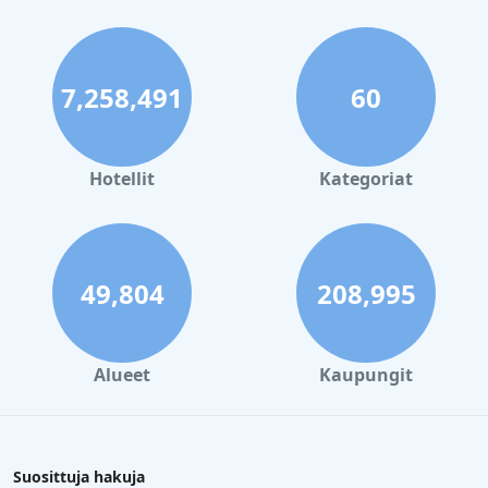
7,258,491
60
Hotellit
Kategoriat
49,804
208,995
Alueet
Kaupungit
Suosittuja hakuja