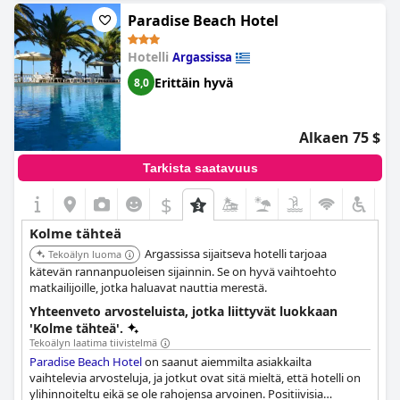
Paradise Beach Hotel
Hotelli
Argassissa
Erittäin hyvä
8,0
Alkaen 75 $
Tarkista saatavuus
$
Kolme tähteä
Argassissa sijaitseva hotelli tarjoaa
Tekoälyn luoma
kätevän rannanpuoleisen sijainnin. Se on hyvä vaihtoehto
matkailijoille, jotka haluavat nauttia merestä.
Yhteenveto arvosteluista, jotka liittyvät luokkaan
'Kolme tähteä'.
Tekoälyn laatima tiivistelmä
Paradise Beach Hotel
on saanut aiemmilta asiakkailta
vaihtelevia arvosteluja, ja jotkut ovat sitä mieltä, että hotelli on
ylihinnoiteltu eikä se ole rahojensa arvoinen. Positiivisia