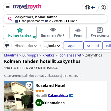
Zakynthos, Kolme tähteä
Lisää päivämäärät
2 Vierasta
1 Huone
Kolme tähteä
Ilmainen Wi-Fi
Pieni
Pysäköinti
Laganas
Argassi
Tsil
Hintaluokka
Lajittelu
Maailma
>
Eurooppa
>
Kreikka
>
Jooniansaaret
>
Zakynthos
Kolmen Tähden hotellit Zakynthos
194 HOTELLIA ZAKYNTHOSISSA
Saamamme palkkiot voivat vaikuttaa sijoitukseen.
Roseland Hotel
Hotelli
Kalamakissa
Erinomainen
9,1