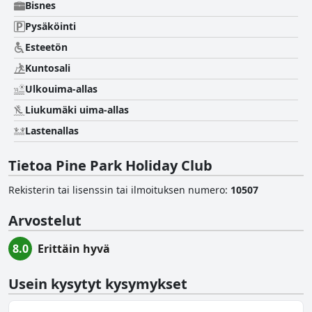
Bisnes
Pysäköinti
Esteetön
Kuntosali
Ulkouima-allas
Liukumäki uima-allas
Lastenallas
Tietoa Pine Park Holiday Club
Rekisterin tai lisenssin tai ilmoituksen numero
:
10507
Arvostelut
8.0
Erittäin hyvä
Usein kysytyt kysymykset