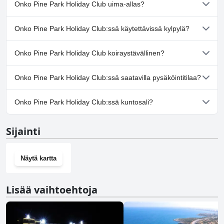
Onko Pine Park Holiday Club uima-allas?
Kyllä, Pine Park Holiday Club:ssä on uima-allas/altaita, jotka
Onko Pine Park Holiday Club:ssä käytettävissä kylpylä?
kuuluvat yhteen tai useampaan seuraavista luokista: Lastenallas,
Liukumäki uima-allas, Ulkouima-allas.
Ei, Pine Park Holiday Club ei tarjoa kylpylää.
Onko Pine Park Holiday Club koiraystävällinen?
Ei, Pine Park Holiday Club ei salli koiria.
Onko Pine Park Holiday Club:ssä saatavilla pysäköintitilaa?
Kyllä, Pine Park Holiday Club tarjoaa pysäköintimahdollisuuden.
Onko Pine Park Holiday Club:ssä kuntosali?
Kyllä, Pine Park Holiday Club on kuntosali.
Sijainti
Näytä kartta
Lisää vaihtoehtoja