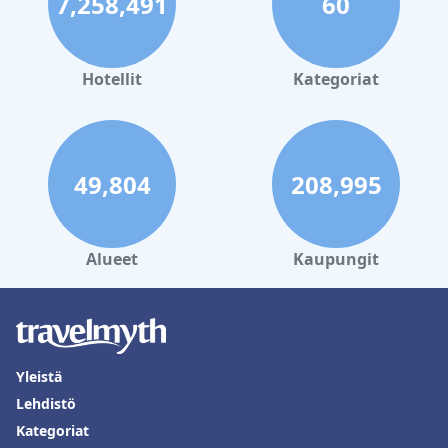
7,258,491
60
Hotellit
Kategoriat
49,804
208,995
Alueet
Kaupungit
Yleistä
Lehdistö
Kategoriat