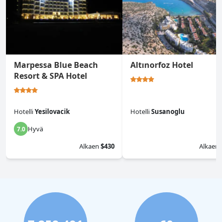
Marpessa Blue Beach
Altınorfoz Hotel
Resort & SPA Hotel
Hotelli
Yesilovacik
Hotelli
Susanoglu
Hyvä
7.0
0.0
Alkaen
$430
Alkaen