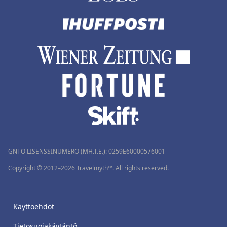
GNTO LISENSSINUMERO (MH.T.E.): 0259Ε60000576001
Copyright © 2012–2026 Travelmyth™. All rights reserved.
Käyttöehdot
Tietosuojakäytäntö