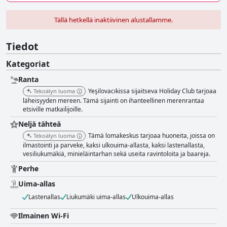
Tällä hetkellä inaktiivinen alustallamme.
Tiedot
Kategoriat
Ranta
Yeşilovacıkissa sijaitseva Holiday Club tarjoaa
Tekoälyn luoma
läheisyyden mereen. Tämä sijainti on ihanteellinen merenrantaa
etsiville matkailijoille.
Neljä tähteä
Tämä lomakeskus tarjoaa huoneita, joissa on
Tekoälyn luoma
ilmastointi ja parveke, kaksi ulkouima-allasta, kaksi lastenallasta,
vesiliukumäkiä, minieläintarhan sekä useita ravintoloita ja baareja.
Perhe
Uima-allas
Lastenallas
Liukumäki uima-allas
Ulkouima-allas
Ilmainen Wi-Fi