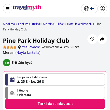
Maailma
>
Lähi-Itä
>
Turkki
>
Mersin
>
Silifke
>
Hotellit Yesilovacik
>
Pine
Park Holiday Club
Pine Park Holiday Club
Yesilovacik
,
Yesilovacik 4. km Silifke
Mersin
(
Näytä kartalla
)
Erittäin hyvä
8.0
Tulopäivä - Lähtöpäivä
ti, 25 8 - ke, 26 8
1 Huone
2 Vierasta
Tarkista saatavuus