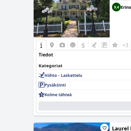
Erin
9,4
$
+3
Tiedot
Kategoriat
Hiihto - Laskettelu
Pysäköinti
Kolme tähteä
Laurel