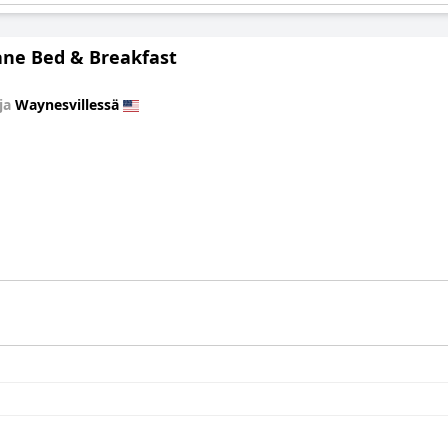
ane Bed & Breakfast
ja
Waynesvillessä