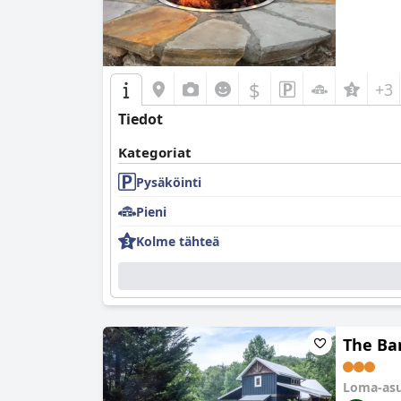
$
+3
Tiedot
Kategoriat
Pysäköinti
Pieni
Kolme tähteä
The Ba
Loma-as