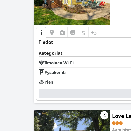
$
+3
Tiedot
Kategoriat
Ilmainen Wi-Fi
Pysäköinti
Pieni
Love L
Aamiaism