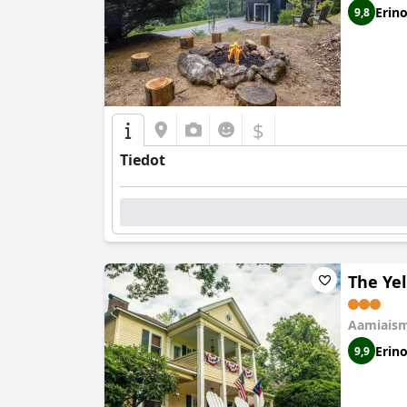
Erin
9,8
$
Tiedot
The Ye
Aamiaism
Erin
9,9