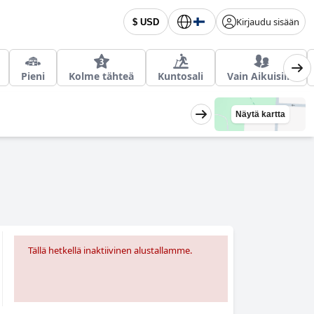
Kirjaudu sisään
$ USD
Pieni
Kolme tähteä
Kuntosali
Vain Aikuisille
Näytä kartta
Tällä hetkellä inaktiivinen alustallamme.