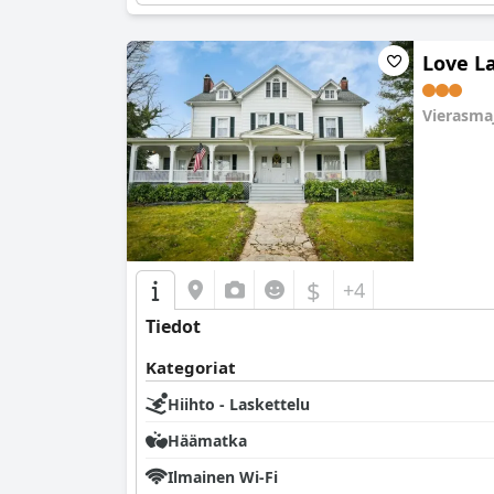
Love L
Vierasma
0.0
$
+4
Tiedot
Kategoriat
Hiihto - Laskettelu
Häämatka
Ilmainen Wi-Fi