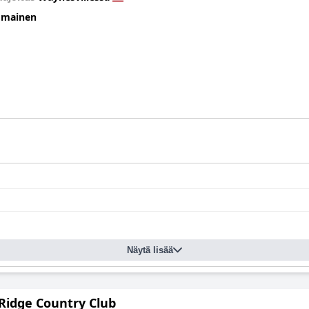
omainen
Näytä lisää
 Ridge Country Club