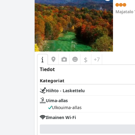
Majatalo
0.0
$
+7
Tiedot
Kategoriat
Hiihto - Laskettelu
Uima-allas
Ulkouima-allas
Ilmainen Wi-Fi