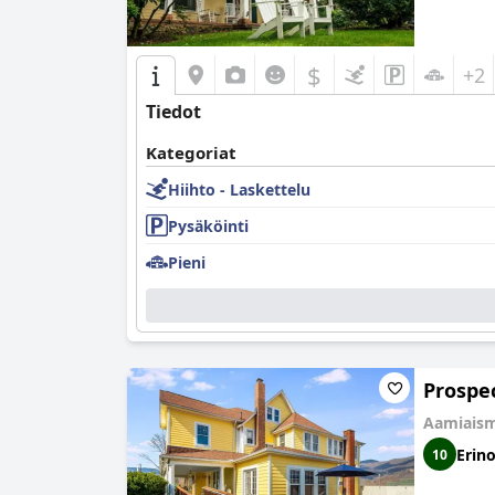
$
+2
Tiedot
Kategoriat
Hiihto - Laskettelu
Pysäköinti
Pieni
Prospec
Aamiaism
Erin
10