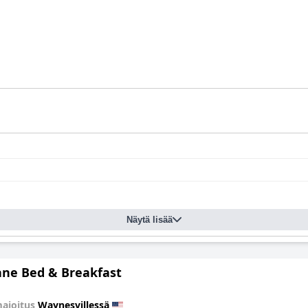
Näytä lisää
ane Bed & Breakfast
ajoitus
Waynesvillessä