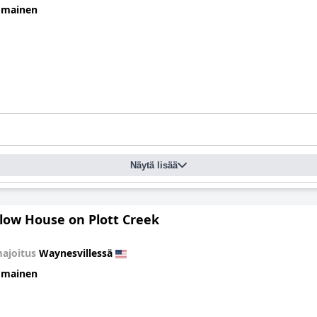
omainen
Näytä lisää
llow House on Plott Creek
ajoitus
Waynesvillessä
omainen