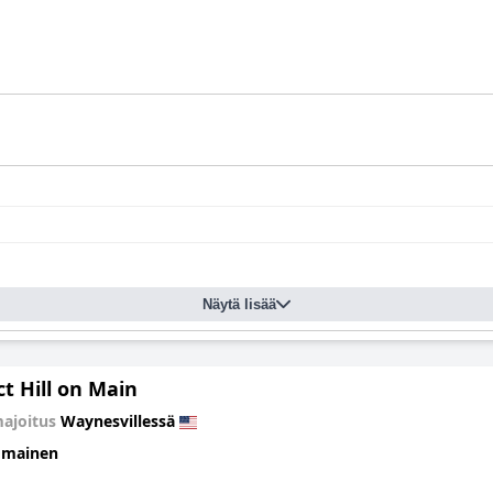
Näytä lisää
t Hill on Main
ajoitus
Waynesvillessä
omainen