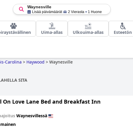
Waynesville
Lisää päivämäärät
2 Vierasta
1 Huone
iraystävällinen
Uima-allas
Ulkouima-allas
Esteetön
is-Carolina
>
Haywood
>
Waynesville
LAHELLA SITA
ll On Love Lane Bed and Breakfast Inn
ajoitus
Waynesvillessä
omainen