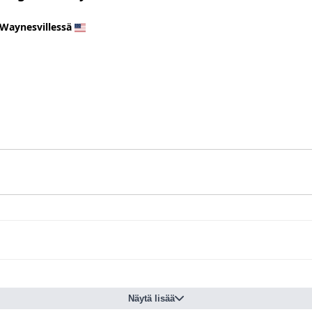
Waynesvillessä
Näytä lisää