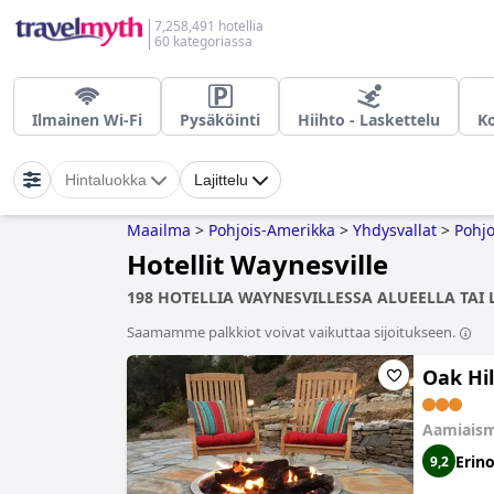
7,258,491 hotellia
60 kategoriassa
Ilmainen Wi-Fi
Pysäköinti
Hiihto - Laskettelu
Ko
Hintaluokka
Lajittelu
Maailma
>
Pohjois-Amerikka
>
Yhdysvallat
>
Pohjo
Hotellit Waynesville
198 HOTELLIA WAYNESVILLESSA ALUEELLA TAI 
Saamamme palkkiot voivat vaikuttaa sijoitukseen.
Oak Hi
Aamiaism
Erin
9,2