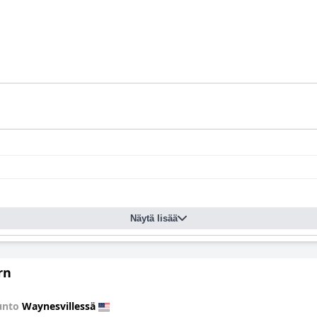
Näytä lisää
rn
unto
Waynesvillessä