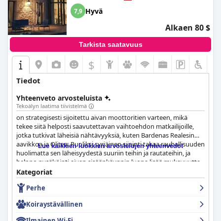
luomaan nautinnollisen ja vastinetta rahalle tarjoavan
Hyvä
7,9
kokemuksen useimmille vieraille, mikä tekee siitä suositeltavan
valinnan rauhalliseen lomanviettoon.
Alkaen 80 $
Tarkista saatavuus
$
Tiedot
Yhteenveto arvosteluista
Tekoälyn laatima tiivistelmä
on strategisesti sijoitettu aivan moottoritien varteen, mikä
tekee siitä helposti saavutettavan vaihtoehdon matkailijoille,
jotka tutkivat läheisiä nähtävyyksiä, kuten Bardenas Realesin
aavikkoa ja Olitea. Puoliksi syrjäinen sijainti takaa rauhallisuuden
Lue kaikkien luokkien arvostelujen yhteenvedot
huolimatta sen läheisyydestä suuriin teihin ja rautateihin, ja
helppo pysäköinti aivan sisäänkäynnin luona lisää mukavuutta.
Lemmikkieläinten omistajat arvostavat koiraystävällistä
Kategoriat
käytäntöä. Auto on kuitenkin välttämätön useimpiin
Perhe
aktiviteetteihin, koska välittömiä palveluita ei ole.
Koiraystävällinen
-hotellin aamiainen saa pääosin positiivista palautetta, ja sitä
kehutaan sen runsaita annoksia ja sisällyttämistä huonehintaan.
Ilmainen Wi-Fi