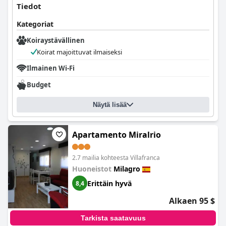
Tiedot
Kategoriat
Koiraystävällinen
Koirat majoittuvat ilmaiseksi
Ilmainen Wi-Fi
Budget
Näytä lisää
Apartamento Miralrio
2.7 mailia kohteesta Villafranca
Huoneistot
Milagro
Erittäin hyvä
8,4
Alkaen 95 $
Tarkista saatavuus