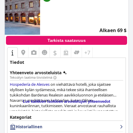
Alkaen 69 $
Tarkista saatavuus
$
+7
Tiedot
Yhteenveto arvosteluista
Tekoälyn laatima tiivistelmä
Hospedería de Alesves
on viehättävä hotelli, joka sijaitsee
idyllisen kylän sydämessä, mikä tekee siitä ihanteellisen
tukikohdan Bardenas Realesin aavikkoluonnon ja eteläisen
Navarran merkittävien kohteiden, kuten Oliten
Lue kaikkien luokkien arvostelujen yhteenvedot
kuninkaanlinnan, tutkimiseen. Vieraat arvostavat rauhallista
ympäristöä, historiallista merkitystä ja kauniisti kunnostettua
rakennusta, joka toimi aiemmin oppilaitoksena ja luostarina.
Kategoriat
Rauhallinen terassi puiden alla ja kauniisti sisustetut sisätilat
Historiallinen
lisäävät ainutlaatuista tunnelmaa tarjoten rauhallisen
pakopaikan.