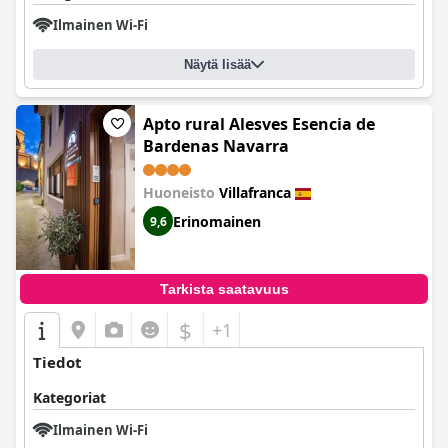
Ilmainen Wi-Fi
Näytä lisää
Apto rural Alesves Esencia de
Bardenas Navarra
Huoneisto
Villafranca
Erinomainen
9,6
Tarkista saatavuus
$
+1
Tiedot
Kategoriat
Ilmainen Wi-Fi