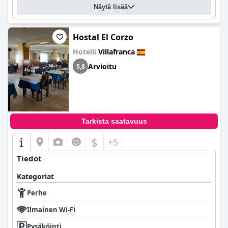
Näytä lisää
Hostal El Corzo
Hotelli
Villafranca
Arvioitu
5,8
Tarkista saatavuus
$
+5
Tiedot
Kategoriat
Perhe
Ilmainen Wi-Fi
Pysäköinti