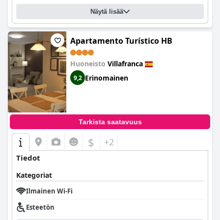
Näytä lisää
Apartamento Turístico HB
Huoneisto
Villafranca
Erinomainen
9,2
Tarkista saatavuus
$
+2
Tiedot
Kategoriat
Ilmainen Wi-Fi
Esteetön