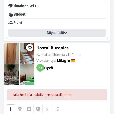
Ilmainen Wi-Fi
Budget
Pieni
Näytä lisää
Hostal Burgales
2.7 mailia kohteesta Villafranca
Vierasmaja
Milagro
Hyvä
7,5
Tällä hetkellä inaktiivinen alustallamme.
$
+5