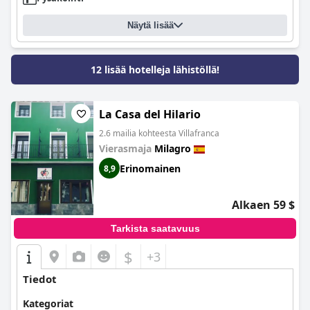
Näytä lisää
12 lisää hotelleja lähistöllä!
La Casa del Hilario
2.6 mailia kohteesta Villafranca
Vierasmaja
Milagro
Erinomainen
8,9
Alkaen 59 $
Tarkista saatavuus
$
+3
Tiedot
Kategoriat