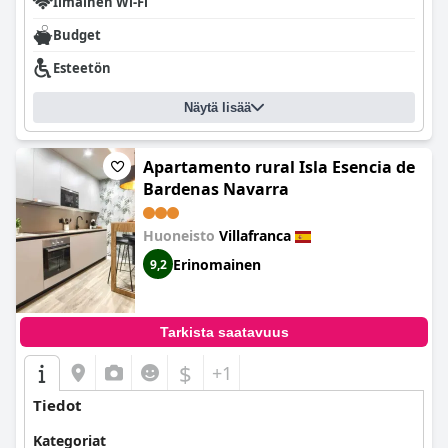
jatkuvasti kiitosta ystävällisyydestään, huomaavaisuudestaan ja
Ilmainen Wi-Fi
avuliaisuudestaan. Vieraat arvostavat lämmintä vastaanottoa,
Budget
omistajien omistautumista ja henkilökunnan valmiutta auttaa
varauksissa ja alueellisissa neuvoissa. Henkilökunnan aito
Esteetön
välittäminen ja kohtelias käytös luovat vieraanvaraisen
ilmapiirin, joka parantaa suuresti vieraskokemusta.
Näytä lisää
Kaiken kaikkiaan
Hospedería de Alesves
tarjoaa ainutlaatuisen
yhdistelmän historiallista viehätystä ja modernia mukavuutta
sekä poikkeuksellista vieraanvaraisuutta, mikä tekee siitä
Apartamento rural Isla Esencia de
erittäin suositeltavan valinnan matkailijoille, jotka etsivät
Bardenas Navarra
miellyttävää ja ikimuistoista oleskelua.
Huoneisto
Villafranca
Erinomainen
9,2
Tarkista saatavuus
$
+1
Tiedot
Kategoriat