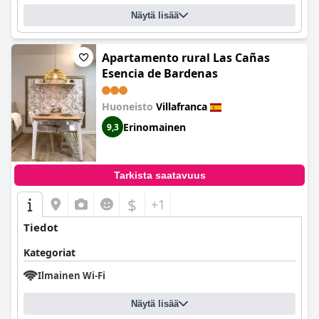
Näytä lisää
Apartamento rural Las Cañas
Esencia de Bardenas
Huoneisto
Villafranca
Erinomainen
9,3
Tarkista saatavuus
$
+1
Tiedot
Kategoriat
Ilmainen Wi-Fi
Näytä lisää