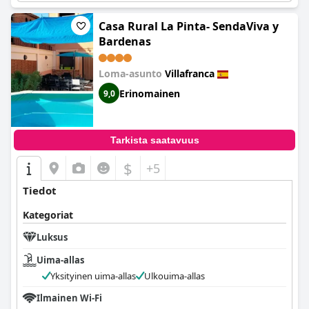
Casa Rural La Pinta- SendaViva y
Bardenas
Loma-asunto
Villafranca
Erinomainen
9,0
Tarkista saatavuus
$
+5
Tiedot
Kategoriat
Luksus
Uima-allas
Yksityinen uima-allas
Ulkouima-allas
Ilmainen Wi-Fi