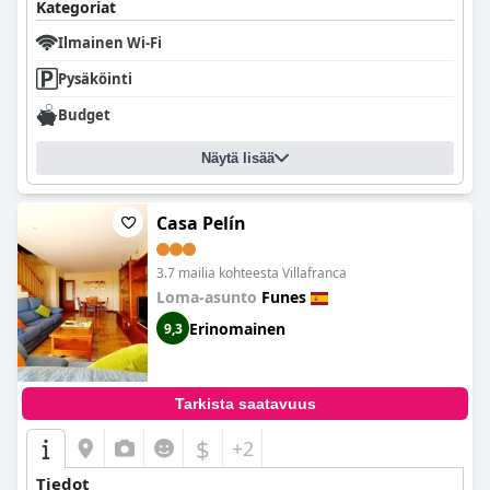
Kategoriat
Ilmainen Wi-Fi
Pysäköinti
Budget
Näytä lisää
Casa Pelín
3.7 mailia kohteesta Villafranca
Loma-asunto
Funes
Erinomainen
9,3
Tarkista saatavuus
$
+2
Tiedot