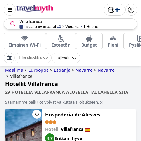
Villafranca
Lisää päivämäärät
2 Vierasta
1 Huone
Ilmainen Wi-Fi
Esteetön
Budget
Pieni
Pysäk
Hintaluokka
Lajittelu
Maailma
>
Eurooppa
>
Espanja
>
Navarre
>
Navarre
>
Villafranca
Hotellit Villafranca
29 HOTELLIA VILLAFRANCA ALUEELLA TAI LAHELLA SITA
Saamamme palkkiot voivat vaikuttaa sijoitukseen.
Hospedería de Alesves
Hotelli
Villafranca
Erittäin hyvä
8,7