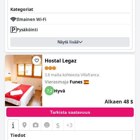
Kategoriat
Ilmainen Wi-Fi
Pysäköinti
Näytä lisää
Hostal Legaz
3.8 mailia kohteesta Villafranca
Vierasmaja
Funes
Hyvä
7,2
Alkaen 48 $
Tarkista saatavuus
$
+3
Tiedot