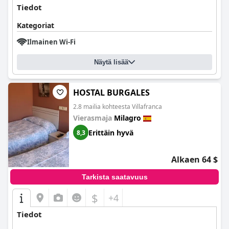
Tiedot
Kategoriat
Ilmainen Wi-Fi
Näytä lisää
HOSTAL BURGALES
2.8 mailia kohteesta Villafranca
Vierasmaja
Milagro
Erittäin hyvä
8,3
Alkaen 64 $
Tarkista saatavuus
$
+4
Tiedot