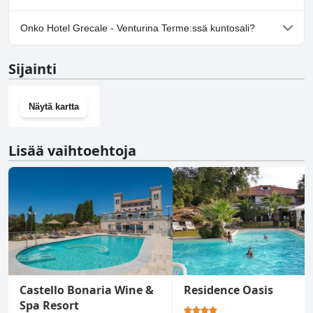
Kyllä, Hotel Grecale - Venturina Terme tarjoaa
Onko Hotel Grecale - Venturina Terme:ssä kuntosali?
pysäköintimahdollisuuden.
Ei, Hotel Grecale - Venturina Terme ei ole kuntosalia.
Sijainti
Näytä kartta
Lisää vaihtoehtoja
Castello Bonaria Wine &
Residence Oasis
Spa Resort