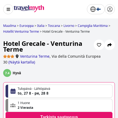
Maailma
>
Eurooppa
>
Italia
>
Toscana
>
Livorno
>
Campiglia Marittima
>
Hotellit Venturina Terme
>
Hotel Grecale - Venturina Terme
Hotel Grecale - Venturina
Terme
Venturina Terme
,
Via della Comunità Europea
30
(
Näytä kartalla
)
Hyvä
7.4
Tulopäivä - Lähtöpäivä
to, 27 8 - pe, 28 8
1 Huone
2 Vierasta
Tarkista saatavuus