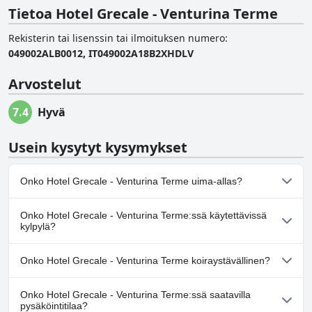
Tietoa Hotel Grecale - Venturina Terme
Rekisterin tai lisenssin tai ilmoituksen numero
:
049002ALB0012, IT049002A18B2XHDLV
Arvostelut
7.4
Hyvä
Usein kysytyt kysymykset
Onko Hotel Grecale - Venturina Terme uima-allas?
Ei, Hotel Grecale - Venturina Terme ei ole uima-allasta.
Onko Hotel Grecale - Venturina Terme:ssä käytettävissä
kylpylä?
Ei, Hotel Grecale - Venturina Terme ei tarjoa kylpylää.
Onko Hotel Grecale - Venturina Terme koiraystävällinen?
Ei, Hotel Grecale - Venturina Terme ei salli koiria.
Onko Hotel Grecale - Venturina Terme:ssä saatavilla
pysäköintitilaa?