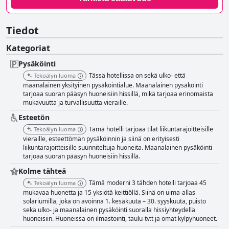
Tiedot
Kategoriat
Pysäköinti
Tässä hotellissa on sekä ulko- että
Tekoälyn luoma
maanalainen yksityinen pysäköintialue. Maanalainen pysäköinti
tarjoaa suoran pääsyn huoneisiin hissillä, mikä tarjoaa erinomaista
mukavuutta ja turvallisuutta vieraille.
Esteetön
Tämä hotelli tarjoaa tilat liikuntarajoitteisille
Tekoälyn luoma
vieraille, esteettömän pysäköinnin ja siinä on erityisesti
liikuntarajoitteisille suunniteltuja huoneita. Maanalainen pysäköinti
tarjoaa suoran pääsyn huoneisiin hissillä.
Kolme tähteä
Tämä moderni 3 tähden hotelli tarjoaa 45
Tekoälyn luoma
mukavaa huonetta ja 15 yksiötä keittiöllä. Siinä on uima-allas
solariumilla, joka on avoinna 1. kesäkuuta – 30. syyskuuta, puisto
sekä ulko- ja maanalainen pysäköinti suoralla hissiyhteydellä
huoneisiin. Huoneissa on ilmastointi, taulu-tv:t ja omat kylpyhuoneet.