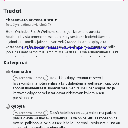
Tiedot
Yhteenveto arvosteluista
Tekoälyn laatima tiivistelmä
Hotel Orchidea Spa & Wellness saa paljon kiitosta lukuisista
houkuttelevista ominaisuuksistaan, erityisesti sen kadehdittavasta
sijainnista. Hotelli sijaitsee aivan Velký Mederin lämpökylpylöitä
vastapäätä, mikä tarjoaa vertaansa vailla olevaa mukavuutta vieraille,
Lue kaikkien luokkien arvostelujen yhteenvedot
jotka haluavat rentoutua lämpimissä vesissä. Tämä erinomainen sijainti
parantaa yleistä kokemusta ja on merkittävä vetonaula perheille,
Kategoriat
erityisesti kesävierailujen aikana. Kauniin ympäristön ja lämpökylpylöiden
läheisyyden yhdistelmä ylittää jatkuvasti vieraiden odotukset. Hotellin
Häämatka
aamiaisvalikoima saa laajaa kiitosta erinomaisesta laadustaan ja
rikkaasta valikoimastaan, joka sisältää laajan valikoiman jokaiseen
Hotelli keskittyy rentoutumiseen ja
Tekoälyn luoma
makuun. Tämä korkea taso heijastuu illalliskokemukseen, ja vieraat
hyvinvointiin, tarjoten erilaisia ​​kylpylähoitoja ja wellness-tiloja, jotka
ylistävät usein herkullisia ja hyvin valmistettuja aterioita, vaikka jotkut
sopivat ihanteellisesti häämatkalle. Sen rauhallinen ympäristö ja
kattavat kylpyläpalvelut tarjoavat virkistävän kokemuksen
ovat huomauttaneet parannettavaa olevan valikoimassa ja lämpötilan
pariskunnille.
tasaisuudessa. Siisteys on erinomainen piirre Hotel Orchidea Spa &
Wellnessssa, ja huoneet kuvataan viihtyisiksi, hyvin varustelluiksi ja
Kylpylä
korkeatasoisesti ylläpidetyiksi. Myös henkilökunta edistää merkittävästi
Tässä hotellissa on laaja valikoima paikan
Tekoälyn luoma
positiivisia arvosteluja, ja heitä pidetään jatkuvasti ystävällisinä,
päällä olevia wellness- ja spa-tiloja, ja se on palkittu European Spa
ammattitaitoisina ja avuliaina, mikä takaa vieraanvaraisen ja tukevan
Award -palkinnolla. Se sijaitsee lähellä Thermal Corvinusta. Siinä on
ympäristön. Wellness-tilat, kuten erinomainen kylpylä ja hyvin hoidetut
sauna, sisäporeallas ja uima-allas.