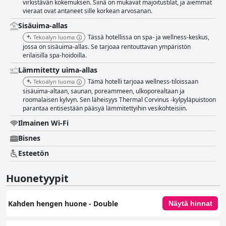
virkistävän kokemuksen. Siinä on mukavat majoitustilat, ja aiemmat
vieraat ovat antaneet sille korkean arvosanan.
Sisäuima-allas
Tässä hotellissa on spa- ja wellness-keskus,
Tekoälyn luoma
jossa on sisäuima-allas. Se tarjoaa rentouttavan ympäristön
erilaisilla spa-hoidoilla.
Lämmitetty uima-allas
Tämä hotelli tarjoaa wellness-tiloissaan
Tekoälyn luoma
sisäuima-altaan, saunan, poreammeen, ulkoporealtaan ja
roomalaisen kylvyn. Sen läheisyys Thermal Corvinus -kylpyläpuistoon
parantaa entisestään pääsyä lämmitettyihin vesikohteisiin.
Ilmainen Wi-Fi
Bisnes
Esteetön
Huonetyypit
Kahden hengen huone - Double
Näytä hinnat