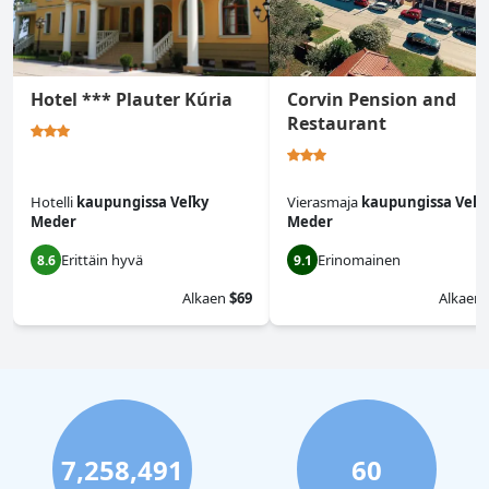
Hotel *** Plauter Kúria
Corvin Pension and
Restaurant
Hotelli
kaupungissa Veľky
Vierasmaja
kaupungissa Veľk
Meder
Meder
Erittäin hyvä
Erinomainen
8.6
9.1
Alkaen
$69
Alkaen
7,258,491
60