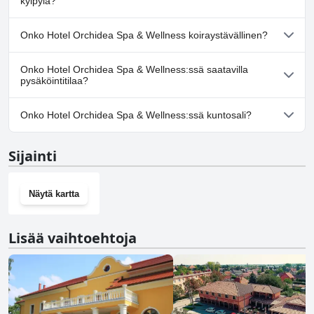
kylpylä?
Lämmitetty uima-allas, Sisäuima-allas.
Kyllä, Hotel Orchidea Spa & Wellness tarjoaa kylpylän.
Onko Hotel Orchidea Spa & Wellness koiraystävällinen?
Ei, Hotel Orchidea Spa & Wellness ei salli koiria.
Onko Hotel Orchidea Spa & Wellness:ssä saatavilla
pysäköintitilaa?
Kyllä, Hotel Orchidea Spa & Wellness tarjoaa
Onko Hotel Orchidea Spa & Wellness:ssä kuntosali?
pysäköintimahdollisuuden.
Ei, Hotel Orchidea Spa & Wellness ei ole kuntosalia.
Sijainti
Näytä kartta
Lisää vaihtoehtoja