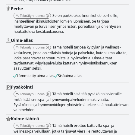
saunat, ovat toinen kohokohta, jotka tarjoavat laadukkaita
hierontapalveluita ja rentouttavan tunnelman, vaikka jotkut vieraat
Perhe
toivoisivatkin, että nämä mukavuudet sisältyisivät majoituksen hintaan.
Se on poikkeuksellinen kohde perheille,
Tekoälyn luoma
Lämpöallas on arvostettu sen mahdollisten rentouttavien hyötyjen vuoksi,
ihanteellinen ikimuistoisten lomien luomiseen. Se tarjoaa
mutta lisämaksuista ja veden lämpötilasta on esitetty huolenaiheita.
miellyttävän ja turvallisen ympäristön, porealtaan ja on erityisen
Vieraat arvostavat myös ilmaisen, turvatun pysäköinnin mukavuutta ja
houkutteleva kesäkuukausina.
yleistä sopivuutta perheille, mikä tekee siitä ihanteellisen valinnan
perhelomille. Sängyt ovat yleensä riittävät, tarjoten hyvät yöunet
Uima-allas
huolimatta joistakin huomautuksista niiden korkeudesta ja
Tämä hotelli tarjoaa kylpylän ja wellness-
Tekoälyn luoma
kokoonpanosta. Kolmen tähden hotelliksi Hotel Orchidea Spa & Wellness
keskuksen, jossa on erilaisia hoitoja ja palveluita, kuten uima-altaita,
ylittää odotukset tarjoamalla erinomaista vastinetta rahalle ja palvelua,
jotka parantavat rentoutumista ja hyvinvointia. Uima-altaat
joka tuntuu usein ylellisemmältä. Vaikka joitain parannettavia asioita on,
täydentävät kylpyläpalveluita kattavan hyvinvointikokemuksen
kuten wellness-palveluiden saatavuuden johdonmukaisuus ja selkeys
saavuttamiseksi.
lisämaksujen suhteen, hotellin monet vahvuudet takaavat ikimuistoisen ja
Lämmitetty uima-allas
Sisäuima-allas
rentouttavan loman.
Pysäköinti
Tämä hotelli sisältää pysäköinnin vieraille,
Tekoälyn luoma
mikä lisää sen spa- ja hyvinvointipalveluiden mukavuutta.
Pysäköinnin ja hyvinvointitilojen yhdistelmä tekee siitä houkuttelevan
vaihtoehdon.
Kolme tähteä
Tämä hotelli erottuu kattavilla spa- ja
Tekoälyn luoma
wellness-palveluillaan, jotka tarjoavat vieraille rentouttavan ja