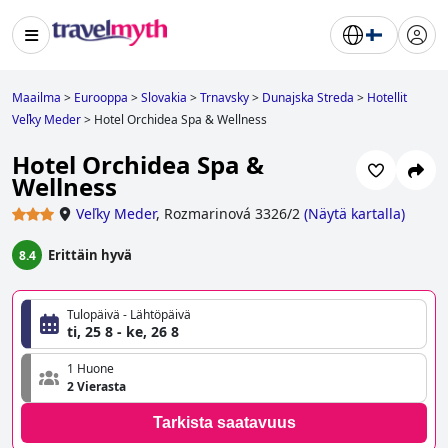
Maailma
>
Eurooppa
>
Slovakia
>
Trnavsky
>
Dunajska Streda
>
Hotellit
Veľky Meder
>
Hotel Orchidea Spa & Wellness
Hotel Orchidea Spa &
Wellness
Veľky Meder
,
Rozmarinová 3326/2
(
Näytä kartalla
)
Erittäin hyvä
8.4
Tulopäivä - Lähtöpäivä
ti, 25 8 - ke, 26 8
1 Huone
2 Vierasta
Tarkista saatavuus