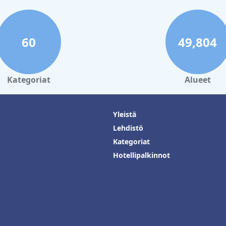
60
49,804
Kategoriat
Alueet
Yleistä
Lehdistö
Kategoriat
Hotellipalkinnot