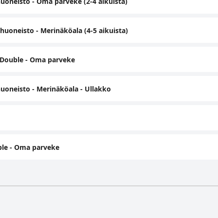
neisto - Oma parveke (2-4 aikuista)
oneisto - Merinäköala (4-5 aikuista)
 Double - Oma parveke
oneisto - Merinäköala - Ullakko
le - Oma parveke