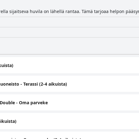
lla sijaitseva huvila on lähellä rantaa. Tämä tarjoaa helpon pääsy
kuista)
eisto - Terassi (2-4 aikuista)
 Double - Oma parveke
ikuista)