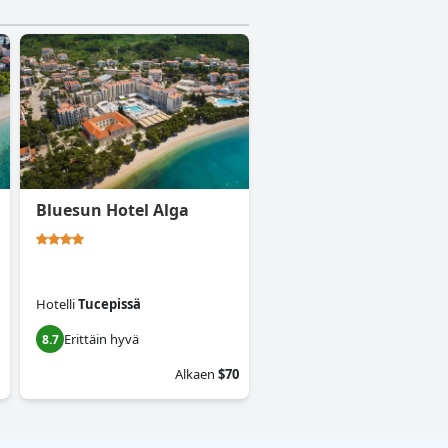
Bluesun Hotel Alga
Hotelli
Tucepissä
Erittäin hyvä
8.7
Alkaen
$70