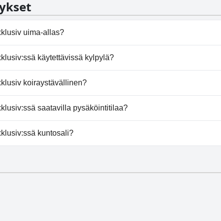
ykset
klusiv uima-allas?
siv ei ole uima-allasta.
lusiv:ssä käytettävissä kylpylä?
siv ei tarjoa kylpylää.
klusiv koiraystävällinen?
v ei salli koiria.
lusiv:ssä saatavilla pysäköintitilaa?
Exklusiv tarjoaa pysäköintimahdollisuuden.
klusiv:ssä kuntosali?
siv ei ole kuntosalia.