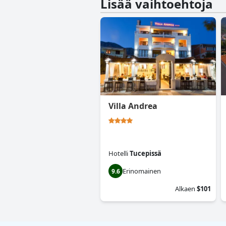
Lisää vaihtoehtoja
Villa Andrea
Hotelli
Tucepissä
Erinomainen
9.6
Alkaen
$101