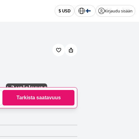
Kirjaudu sisään
$ USD
+
3 valokuvaa
Tarkista saatavuus