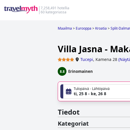
7,258,491 hotellia
60 kategoriassa
Maailma
>
Eurooppa
>
Kroatia
>
Split-Dalma
Villa Jasna - Ma
Tucepi
,
Kamena 28
(
Näytä
Erinomainen
8.8
Tulopäivä - Lähtöpäivä
ti, 25 8 - ke, 26 8
Tiedot
Kategoriat