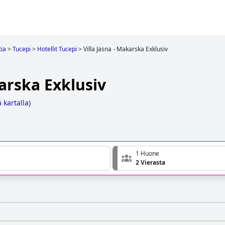
tia
>
Tucepi
>
Hotellit Tucepi
>
Villa Jasna - Makarska Exklusiv
karska Exklusiv
 kartalla
)
1 Huone
2 Vierasta