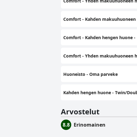
Comfort - Yhden makuuhuoneen huo
Comfort - Kahden makuuhuoneen hu
Comfort - Kahden hengen huone -
Comfort - Yhden makuuhuoneen hu
Huoneisto - Oma parveke
Kahden hengen huone - Twin/Doub
Arvostelut
8.8
Erinomainen