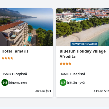
Hotel Tamaris
Bluesun Holiday Village
Afrodita
Hotelli
Tucepissä
Hotelli
Tucepissä
Erinomainen
Erittäin hyvä
9.5
8.7
Alkaen
$93
Alkaen
$82