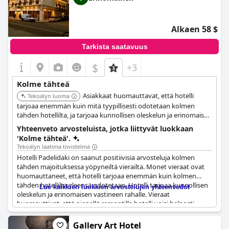
Alkaen 58 $
Tarkista saatavuus
$
+3
Kolme tähteä
Asiakkaat huomauttavat, että hotelli
Tekoälyn luoma
tarjoaa enemmän kuin mitä tyypillisesti odotetaan kolmen
tähden hotellilta, ja tarjoaa kunnollisen oleskelun ja erinomaisen
vastineen rahalle. Hotelli sijaitsee lähellä kaupungin keskustaa.
Yhteenveto arvosteluista, jotka liittyvät luokkaan
'Kolme tähteä'.
Tekoälyn laatima tiivistelmä
Hotelli Padelidaki on saanut positiivisia arvosteluja kolmen
tähden majoituksessa yöpyneiltä vierailta. Monet vieraat ovat
huomauttaneet, että hotelli tarjoaa enemmän kuin kolmen
tähden hotellilta yleensä odotetaan. Hotelli tarjoaa kunnollisen
Lue kaikkien luokkien arvostelujen yhteenvedot
oleskelun ja erinomaisen vastineen rahalle. Vieraat
huomauttivat, että pienellä remontilla hotelli voisi helposti
kuulua korkeampaan tähtiluokkaan. Jotkut ovat jopa väittäneet,
että se on paras kolmen tähden hotelli, jossa he ovat yöpyneet.
Gallery Art Hotel