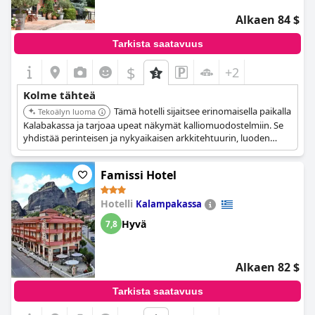
Alkaen 84 $
Tarkista saatavuus
$
+2
Kolme tähteä
Tämä hotelli sijaitsee erinomaisella paikalla
Tekoälyn luoma
Kalabakassa ja tarjoaa upeat näkymät kalliomuodostelmiin. Se
yhdistää perinteisen ja nykyaikaisen arkkitehtuurin, luoden
viihtyisän ja mukavan ilmapiirin. Hotellin läheisyys ravintoloihin,
tavernoihin ja kauppoihin tekee siitä kätevän valinnan
Famissi Hotel
matkailijoille.
Hotelli
Kalampakassa
Hyvä
7,8
Alkaen 82 $
Tarkista saatavuus