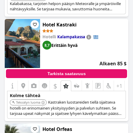
Kalabakassa, tarjoten helpon pääsyn Meteoralle ja ympäröiville
nähtävyyksille. Se tarjoaa mukavia, savuttomia huoneita
moderneilla mukavuuksilla. Hotellin baari ja läheisyys paikallisiin
kohteisiin tekevät siitä kätevän valinnan matkailijoille.
Hotel Kastraki
Hotelli
Kalampakassa
Erittäin hyvä
8,7
Alkaen 85 $
Tarkista saatavuus
$
+1
Kolme tähteä
Kastraken luostareiden tiellä sijaitseva
Tekoälyn luoma
hotelli on erinomainen yksityisyyden ja palvelun suhteen. Se
tarjoaa upeat näkymät ja sijaitsee lyhyen kävelymatkan päässä
Agios Nikolaos Anapaphsasta. Se on 5 minuutin kävelymatkan
päässä Meteora Geological Formation Museumista.
Hotel Orfeas