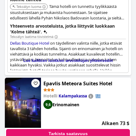
Tämä hotelli on tunnettu tyylikkäästä
Tekoälyn luoma
sisustuksestaan ja mukavista huoneistaan. Se sijaitsee
edullisesti lähellä Pyhän Nikolaos Badovasin luostaria, ja sieltä
on helppo pääsy Meteora-luostareihin. Savuttomissa huoneissa
Yhteenveto arvosteluista, jotka liittyvät luokkaan
on parvekkeet ja oleskelualueet, ja joissakin on tyylikäs sisustus
'Kolme tähteä'.
ja puiset huonekalut.
Tekoälyn laatima tiivistelmä
Dellas Boutique Hotel
on täydellinen valinta niille, jotka etsivät
tavallista 3 tähden hotellia. Sijainti on erinomainen ja hotelli on
viehättävä ja kodikas tunnelma. Asiakkaat kuvailevat hotellin
ystävälliseksi, hinnoittelun kohtuulliseksi ja palvelun kaiken
Lue kaikkien luokkien arvostelujen yhteenvedot
kaikkiaan hyväksi. Vaikka jotkut asiakkaat suosittelevat hissin
lisäämistä, hotelli tarjoaa hyvän vastineen rahalle. Vaikka
kyseessä on vanhempi hotelli, joka voisi sisäisesti remonttia
kaivata, se tarjoaa lämpimät ja kutsuvat palvelut asiakkailleen.
Epavlis Meteora Suites Hotel
Eräs tyytyväinen asiakas huudahti, että lähellä oleva Imperial
Beach oli jotain erityistä nähtävää.
Hotelli
Kalampakassa
Erinomainen
9,6
Alkaen 73 $
Tarkista saatavuus