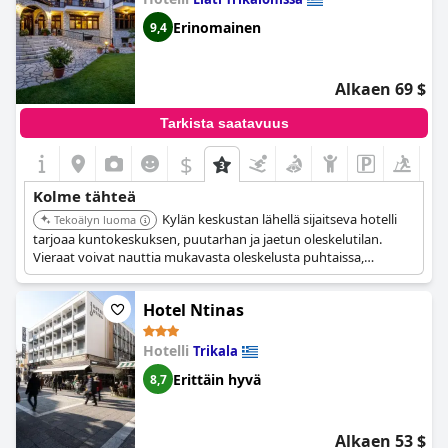
huolimatta
Hotel Rex
illä on enimmäkseen positiivisia
arvosteluja, ja sitä voidaan pitää hyvänä vaihtoehtona
Erinomainen
9,4
matkustajille, jotka etsivät budjettiystävällistä majoitusta.
Alkaen 69 $
Tarkista saatavuus
$
Kolme tähteä
Kylän keskustan lähellä sijaitseva hotelli
Tekoälyn luoma
tarjoaa kuntokeskuksen, puutarhan ja jaetun oleskelutilan.
Vieraat voivat nauttia mukavasta oleskelusta puhtaissa,
lämpimissä huoneissa ja ystävällisestä palvelusta, jota
täydentää erinomainen aamiainen. Se tarjoaa myös spa- ja
Hotel Ntinas
wellness-palveluita.
Hotelli
Trikala
Erittäin hyvä
8,7
Alkaen 53 $