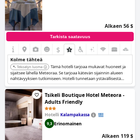
Alkaen 56 $
Tarkista saatavuus
$
Kolme tähteä
Tämä hotelli tarjoaa mukavat huoneet ja
Tekoälyn luoma
sijaitsee lähellä Meteoraa. Se tarjoaa kätevän sijainnin alueen
nähtävyyksien tutkimiseen. Hotelli tunnetaan ystävällisestä
palvelustaan ja hyvän hinta-laatusuhteestaan.
Tsikeli Boutique Hotel Meteora -
Adults Friendly
Hotelli
Kalampakassa
Erinomainen
9,3
Alkaen 119 $