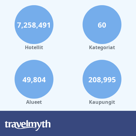
7,258,491
60
Hotellit
Kategoriat
49,804
208,995
Alueet
Kaupungit