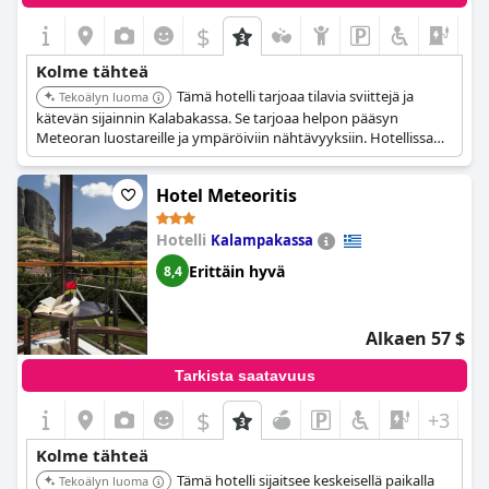
$
+3
Kolme tähteä
Tämä hotelli tarjoaa tilavia sviittejä ja
Tekoälyn luoma
kätevän sijainnin Kalabakassa. Se tarjoaa helpon pääsyn
Meteoran luostareille ja ympäröiviin nähtävyyksiin. Hotellissa
on modernit mukavuudet ja viihtyisät majoitustilat, mikä tekee
siitä erinomaisen valinnan matkailijoille.
Hotel Meteoritis
Hotelli
Kalampakassa
Erittäin hyvä
8,4
Alkaen 57 $
Tarkista saatavuus
$
+3
Kolme tähteä
Tämä hotelli sijaitsee keskeisellä paikalla
Tekoälyn luoma