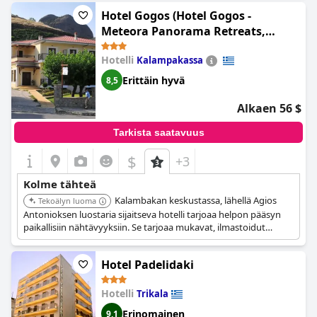
Hotel Gogos (Hotel Gogos -
Meteora Panorama Retreats,
Kastraki)
Hotelli
Kalampakassa
Erittäin hyvä
8,5
Alkaen 56 $
Tarkista saatavuus
$
+3
Kolme tähteä
Kalambakan keskustassa, lähellä Agios
Tekoälyn luoma
Antonioksen luostaria sijaitseva hotelli tarjoaa helpon pääsyn
paikallisiin nähtävyyksiin. Se tarjoaa mukavat, ilmastoidut
huoneet.
Hotel Padelidaki
Hotelli
Trikala
Erinomainen
9,1