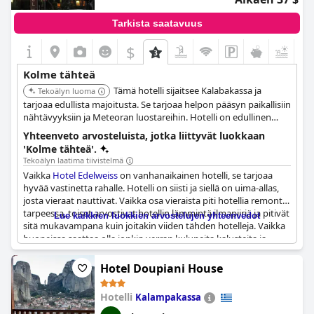
Tarkista saatavuus
$
+1
Kolme tähteä
Tämä hotelli sijaitsee Kalabakassa ja
Tekoälyn luoma
tarjoaa edullista majoitusta. Se tarjoaa helpon pääsyn paikallisiin
nähtävyyksiin ja Meteoran luostareihin. Hotelli on edullinen
vaihtoehto matkailijoille.
Yhteenveto arvosteluista, jotka liittyvät luokkaan
'Kolme tähteä'.
Tekoälyn laatima tiivistelmä
Vaikka
Hotel Edelweiss
on vanhanaikainen hotelli, se tarjoaa
hyvää vastinetta rahalle. Hotelli on siisti ja siellä on uima-allas,
josta vieraat nauttivat. Vaikka osa vieraista piti hotellia remontin
tarpeessa, toiset arvostivat hotellin lämmintä ilmapiiriä ja pitivät
Lue kaikkien luokkien arvostelujen yhteenvedot
sitä mukavampana kuin joitakin viiden tähden hotelleja. Vaikka
huoneissa saattaa olla jonkin verran kuluneita kalusteita ja
vanhentuneita laitteita, vieraat kehuvat huoneiden siisteyttä.
Hotelli tarjoaa ei-koristeellista majoitusta, joka sopii täydellisesti
Hotel Doupiani House
budjettimatkailijoille, jotka haluavat viettää yhden tai kaksi yötä.
Hotellin sijainti tarjoaa kauniit näkymät uima-altaalle ja
Hotelli
Kalampakassa
Meteorsille. Kaiken kaikkiaan se vaikuttaa kohtuulliselta