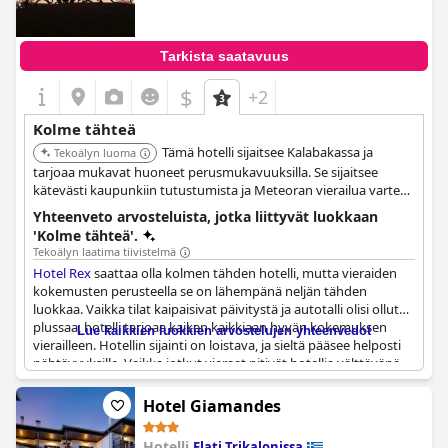
Tarkista saatavuus
$
+2
Kolme tähteä
Tämä hotelli sijaitsee Kalabakassa ja
Tekoälyn luoma
tarjoaa mukavat huoneet perusmukavuuksilla. Se sijaitsee
kätevästi kaupunkiin tutustumista ja Meteoran vierailua varten.
Hotelli tarjoaa hyvän tukikohdan matkailijoille, jotka etsivät
Yhteenveto arvosteluista, jotka liittyvät luokkaan
vastinetta rahalle.
'Kolme tähteä'.
Tekoälyn laatima tiivistelmä
Hotel Rex
saattaa olla kolmen tähden hotelli, mutta vieraiden
kokemusten perusteella se on lähempänä neljän tähden
luokkaa. Vaikka tilat kaipaisivat päivitystä ja autotalli olisi ollut
plussaa, hotelli tarjoaa kaiken kaikkiaan hyvän kokemuksen
Lue kaikkien luokkien arvostelujen yhteenvedot
vierailleen. Hotellin sijainti on loistava, ja sieltä pääsee helposti
nähtävyyksille. Vaikka jotkut vieraat pitivät hotellia välttävänä
tai keskinkertaisena, toiset kuvaavat sitä hyväksi kolmen tähden
vaihtoehdoksi. Muutamalla vieraalla oli kuitenkin negatiivisia
Hotel Giamandes
kokemuksia, kuten likainen huone ja vanhentunut kylpyhuone,
joka ei vastannut mainostettuja kuvia. Muutamista ongelmista
Hotelli
Elati Trikalonissa