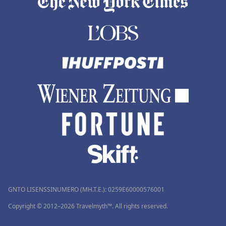
GNTO LISENSSINUMERO (MH.T.E.): 0259Ε60000576001
Copyright © 2012–2026 Travelmyth™. All rights reserved.