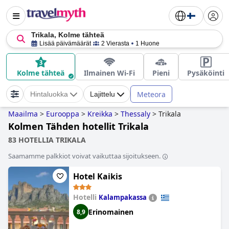
Trikala, Kolme tähteä
Lisää päivämäärät
2 Vierasta
1 Huone
Kolme tähteä
Ilmainen Wi-Fi
Pieni
Pysäköinti
Meteora
Hintaluokka
Lajittelu
Maailma
>
Eurooppa
>
Kreikka
>
Thessaly
>
Trikala
Kolmen Tähden hotellit Trikala
83 HOTELLIA TRIKALA
Saamamme palkkiot voivat vaikuttaa sijoitukseen.
Hotel Kaikis
Hotelli
Kalampakassa
Erinomainen
8,9