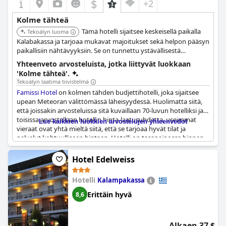
$
+2
Kolme tähteä
Tämä hotelli sijaitsee keskeisellä paikalla
Tekoälyn luoma
Kalabakassa ja tarjoaa mukavat majoitukset sekä helpon pääsyn
paikallisiin nähtävyyksiin. Se on tunnettu ystävällisestä
palvelustaan ja kätevistä mukavuuksistaan. Hotellin sijainti
Yhteenveto arvosteluista, jotka liittyvät luokkaan
tekee siitä erinomaisen tukikohdan Meteora-luostarien
'Kolme tähteä'.
tutkimiseen.
Tekoälyn laatima tiivistelmä
Famissi Hotel
on kolmen tähden budjettihotelli, joka sijaitsee
upean Meteoran välittömässä läheisyydessä. Huolimatta siitä,
että joissakin arvosteluissa sitä kuvaillaan 70-luvun hotelliksi ja
toisissa arvostellaan hotellin hinta-laatusuhdetta, useimmat
Lue kaikkien luokkien arvostelujen yhteenvedot
vieraat ovat yhtä mieltä siitä, että se tarjoaa hyvät tilat ja
palvelut kohtuulliseen hintaan. Hotelli on tasapainossa hinnan
ja laadun välillä ja tarjoaa kaiken kaikkiaan miellyttävän
oleskelun.
Hotel Edelweiss
Hotelli
Kalampakassa
Erittäin hyvä
8,6
Alkaen 37 $