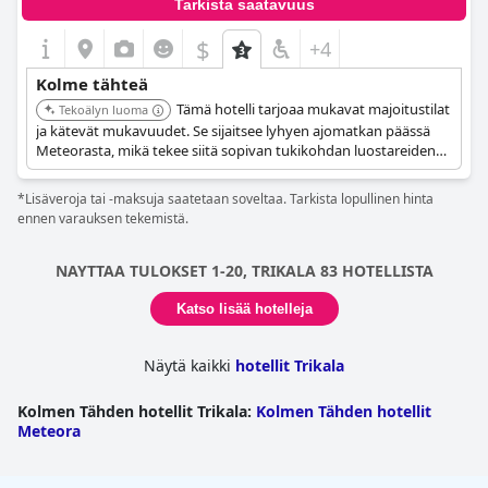
Tarkista saatavuus
$
+4
Kolme tähteä
Tämä hotelli tarjoaa mukavat majoitustilat
Tekoälyn luoma
ja kätevät mukavuudet. Se sijaitsee lyhyen ajomatkan päässä
Meteorasta, mikä tekee siitä sopivan tukikohdan luostareiden
tutkimiseen. Hotellissa on ravintola, baari ja ilmainen Wi-Fi
vieraille.
*Lisäveroja tai -maksuja saatetaan soveltaa. Tarkista lopullinen hinta
ennen varauksen tekemistä.
NAYTTAA TULOKSET 1-20, TRIKALA 83 HOTELLISTA
Katso lisää hotelleja
Näytä kaikki
hotellit Trikala
Kolmen Tähden hotellit Trikala
:
Kolmen Tähden hotellit
Meteora