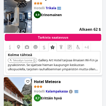
Jotkut vieraat kuitenkin korostivat, että vastaanotto ei täyttänyt
neljän tähden luokituksen vaatimuksia ja että melutaso oli
Hotelli
Trikala
korkea. Kaiken kaikkiaan, vaikka parannettavaa on, Hotelli
Padelidaki tarjoaa laadukasta majoitusta edulliseen hintaan.
Erinomainen
8,9
Alkaen 62 $
Tarkista saatavuus
$
+4
Kolme tähteä
Gallery Art Hotel tarjoaa ilmaisen Wi-Fi:n ja
Tekoälyn luoma
pysäköinnin. Se sijaitsee hieman kaupungin keskustan
ulkopuolella, tarjoten rauhallisemman ympäristön mutta ollen
silti helposti saavutettavissa.
Hotel Meteora
Hotelli
Kalampakassa
Erittäin hyvä
8,7