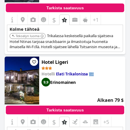
Tarkista saatavuus
$
+1
Kolme tähteä
Trikalassa keskeisellä paikalla sijaitseva
Tekoälyn luoma
Hotel Ntinas tarjoaa snackbaarin ja ilmastoituja huoneita
ilmaisella Wi-Fi:llä. Hotelli sijaitsee lähellä Tsitsanisin museota ja
Koursoumin moskeijaa.
Hotel Ligeri
Hotelli
Elati Trikalonissa
Erinomainen
9,9
Alkaen 79 $
Tarkista saatavuus
$
+5