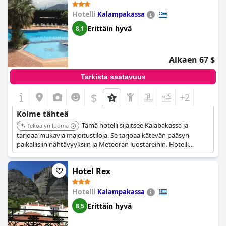
Hotelli
Kalampakassa
Erittäin hyvä
8,1
Alkaen 67 $
Tarkista saatavuus
$
+2
Kolme tähteä
Tämä hotelli sijaitsee Kalabakassa ja
Tekoälyn luoma
tarjoaa mukavia majoitustiloja. Se tarjoaa kätevän pääsyn
paikallisiin nähtävyyksiin ja Meteoran luostareihin. Hotelli
tunnetaan ystävällisestä palvelustaan ja hyvän hinta-
laatusuhteestaan.
Hotel Rex
Hotelli
Kalampakassa
Erittäin hyvä
8,5