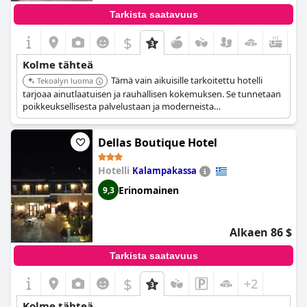
Tarkista saatavuus
$
+1
Kolme tähteä
Tämä vain aikuisille tarkoitettu hotelli
Tekoälyn luoma
tarjoaa ainutlaatuisen ja rauhallisen kokemuksen. Se tunnetaan
poikkeuksellisesta palvelustaan ja moderneista
mukavuuksistaan. Hotellin sijainti Kastrakissa tarjoaa helpon
pääsyn Meteoran luostareihin, mikä tekee siitä erinomaisen
Dellas Boutique Hotel
valinnan rauhalliseen pakopaikkaan.
Hotelli
Kalampakassa
Erinomainen
9,3
Alkaen 86 $
Tarkista saatavuus
$
+2
Kolme tähteä