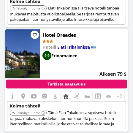
Kolme tähteä
Elati Trikalonissa sijaitseva hotelli tarjoaa
Tekoälyn luoma
mukavaa majoitusta vuoristoalueella. Se tarjoaa rentouttavan
pakopaikan luonnonystäville ja ulkoilmaseikkailuja etsiville.
Hotel Oreades
Hotelli
Elati Trikalonissa
Erinomainen
9,9
Alkaen 79 $
Tarkista saatavuus
$
+2
Kolme tähteä
Tämä Elati Trikalonissa sijaitseva hotelli
Tekoälyn luoma
tarjoaa mukavan oleskelun luonnonkauniilla paikalla. Se on
ihanteellinen matkailijoille, jotka etsivät rauhallista lomaa ja
luonnonläheistä ympäristöä.