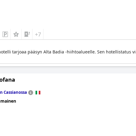
+7
otelli tarjoaa pääsyn Alta Badia -hiihtoalueelle. Sen hotellistatus vi
Tofana
n Cassianossa
omainen