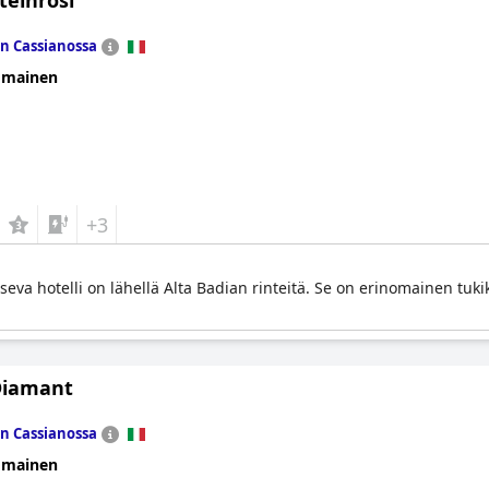
teinrösl
n Cassianossa
omainen
+3
eva hotelli on lähellä Alta Badian rinteitä. Se on erinomainen tukik
Diamant
n Cassianossa
omainen