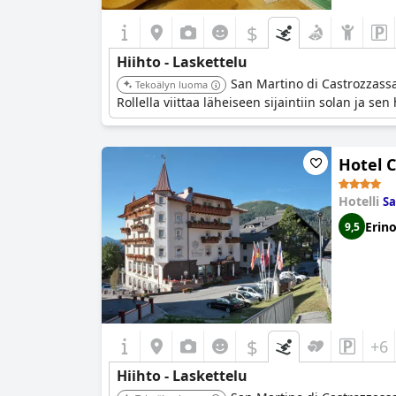
$
Hiihto - Laskettelu
San Martino di Castrozzassa 
Tekoälyn luoma
Rollella viittaa läheiseen sijaintiin solan ja se
Hotel C
Hotelli
Sa
Erin
9,5
$
+6
Hiihto - Laskettelu