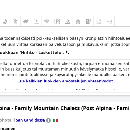
+3
aa todennäköisesti poikkeuksellisen pääsyn Kronplatzin hiihtoaluee
ketjuun viittaa korkeaan palvelutasoon ja mukavuuksiin, jotka sopiv
uokkaan 'Hiihto - Laskettelu'.
hellä tunnettua Kronplatzin hiihtokeskusta, tarjoaa erinomaisen kätev
tin bussikuljetus tai muutaman minuutin kävelymatka hisseille, var
 läheinen sijainti tuolihissi- ja köysiratapysäkeille mahdollistaa sen
Lue kaikkien luokkien arvostelujen yhteenvedot
myös harkittuja mukavuuksia, jotka on räätälöity hiihtämistä varten. L
llissa virtaviivaistavat koko kokemuksen. Hiihtobussipalvelu, joka o
n suksisäilytystilat lisäävät mukavuutta.
pina - Family Mountain Chalets (Post Alpina - Fami
on erinomainen vuoristohotelli hiihtäjille, joka tarjoaa vertaansa 
sien ja helpon saavutettavuuden saumaton yhdistelmä vahvistaa hot
ohotelli
San Candidossa
omainen