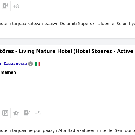
+8
otelli tarjoaa kätevän pääsyn Dolomiti Superski -alueelle. Se on hyv
töres - Living Nature Hotel (Hotel Stoeres - Active
n Cassianossa
omainen
+5
hotelli tarjoaa helpon pääsyn Alta Badia -alueen rinteille. Sen luo