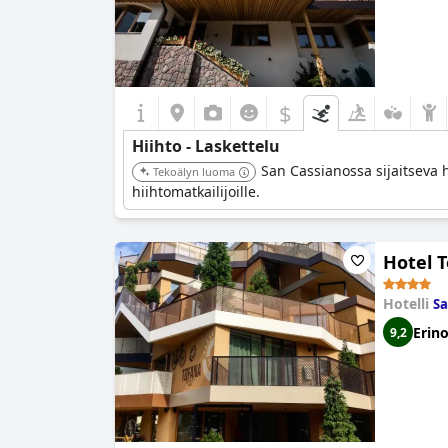
$
Hiihto - Laskettelu
San Cassianossa sijaitseva h
Tekoälyn luoma
hiihtomatkailijoille.
Hotel 
Hotelli
Sa
Erin
9,2