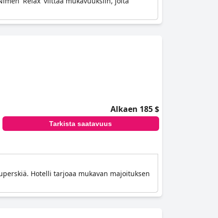
Nimen 'Relax' viittaa mukavuuksiin, joita
Alkaen 185 $
Tarkista saatavuus
 Superskiä. Hotelli tarjoaa mukavan majoituksen