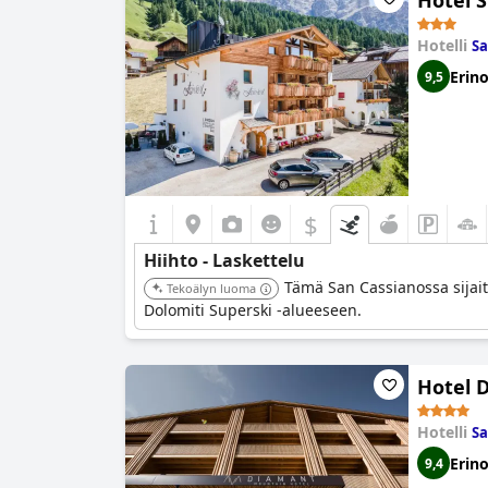
Hotel S
Hotelli
Sa
Erin
9,5
$
Hiihto - Laskettelu
Tämä San Cassianossa sijaits
Tekoälyn luoma
Dolomiti Superski -alueeseen.
Hotel 
Hotelli
Sa
Erin
9,4