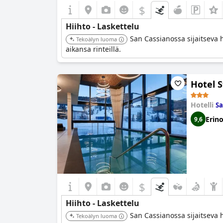
$
Hiihto - Laskettelu
San Cassianossa sijaitseva h
Tekoälyn luoma
aikansa rinteillä.
Hotel S
Hotelli
Sa
Erin
9,6
$
Hiihto - Laskettelu
San Cassianossa sijaitseva 
Tekoälyn luoma