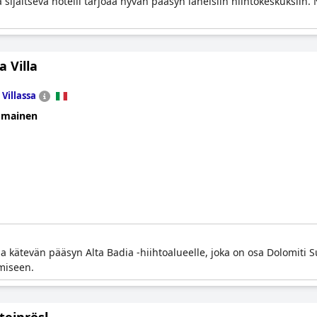
sijaitseva hotelli tarjoaa hyvän pääsyn läheisiin hiihtokeskuksiin. 
a Villa
 Villassa
omainen
joaa kätevän pääsyn Alta Badia -hiihtoalueelle, joka on osa Dolomiti
imiseen.