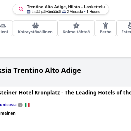
Trentino Alto Adige, Hiihto - Laskettelu
Lisää päivämäärät
2 Vierasta
1 Huone
ieni
Koiraystävällinen
Kolme tähteä
Perhe
Este
e
ksia Trentino Alto Adige
teiner Hotel Kronplatz - The Leading Hotels of th
unicossa
omainen