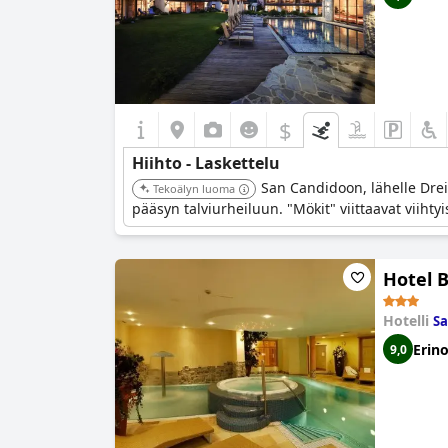
$
Hiihto - Laskettelu
San Candidoon, lähelle Drei
Tekoälyn luoma
pääsyn talviurheiluun. "Mökit" viittaavat viihty
Hotel 
Hotelli
Sa
Erin
9,0