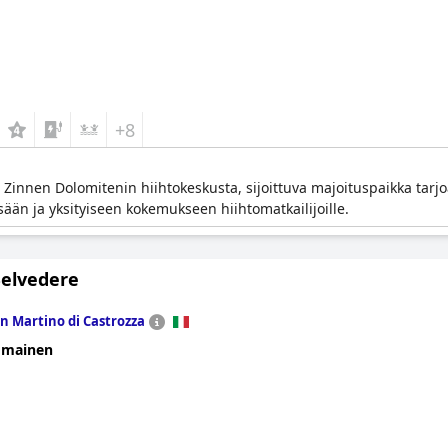
+8
 Zinnen Dolomitenin hiihtokeskusta, sijoittuva majoituspaikka tarjo
isään ja yksityiseen kokemukseen hiihtomatkailijoille.
Belvedere
n Martino di Castrozza
omainen