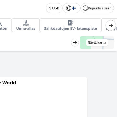
Kirjaudu sisään
$ USD
etön
Uima-allas
Sähköautojen EV- latauspiste
Kylpyl
Näytä kartta
e World