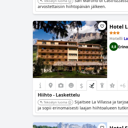
San Martino di Castrozzassa 
Tekoälyn luoma
arvostettaisiin hiihtopäivän jälkeen.
Hotel L
Hotelli
La
Erin
8,8
$
+6
Hiihto - Laskettelu
Sijaitsee La Villassa ja tar
Tekoälyn luoma
ja sopii erinomaisesti laajan hiihtoalueen tutk