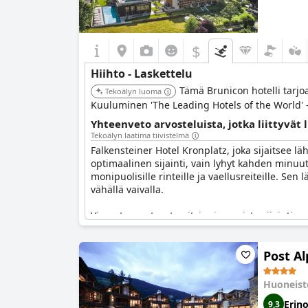
$
Hiihto - Laskettelu
Tämä Brunicon hotelli tarjo
Tekoälyn luoma
Kuuluminen 'The Leading Hotels of the World' -
Yhteenveto arvosteluista, jotka liittyvät l
Tekoälyn laatima tiivistelmä
Falkensteiner Hotel Kronplatz, joka sijaitsee lä
optimaalinen sijainti, vain lyhyt kahden minuu
monipuolisille rinteille ja vaellusreiteille. Sen
vähällä vaivalla.
Vieraat arvostavat paitsi erinomaista sijaintia, 
sekä helposti saatavilla olevat hiihtoliput hote
kuljetuksen rinteille ja takaisin. Lisäksi hotelli
Post Al
Kaiken kaikkiaan Falkensteiner Hotel Kronplatz 
tunnetulle hiihtoalueelle. Sijainnin, mukavuuk
Huoneist
Erin
9,3