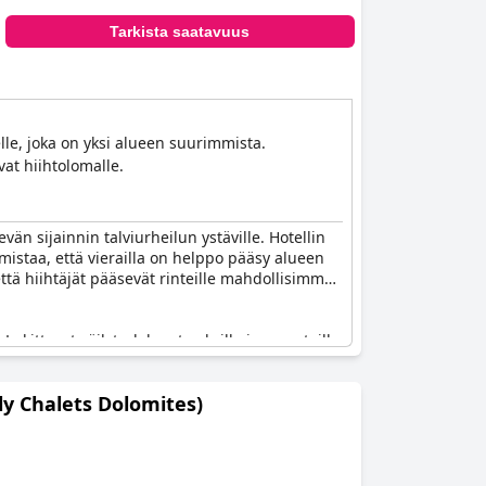
Tarkista saatavuus
lle, joka on yksi alueen suurimmista.
at hiihtolomalle.
än sijainnin talviurheilun ystäville. Hotellin
mistaa, että vierailla on helppo pääsy alueen
, että hiihtäjät pääsevät rinteille mahdollisimman
ukittavat säilytyslokerot suksille ja varusteille
n aina täsmällinen, varmistaa sujuvan
ly Chalets Dolomites)
vailla olevan pääsyn Plan de Coronesin
ellin erinomaiseksi valinnaksi hiihtolomalle.