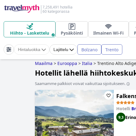
7,258,491 hotellia
60 kategoriassa
Hiihto - Laskettelu
Pysäköinti
Ilmainen Wi-Fi
P
Bolzano
Trento
Hintaluokka
Lajittelu
Maailma
>
Eurooppa
>
Italia
>
Trentino Alto Adig
Hotellit lähellä hiihtokesku
Saamamme palkkiot voivat vaikuttaa sijoitukseen.
Falkens
Hotelli
Br
Erin
9,3