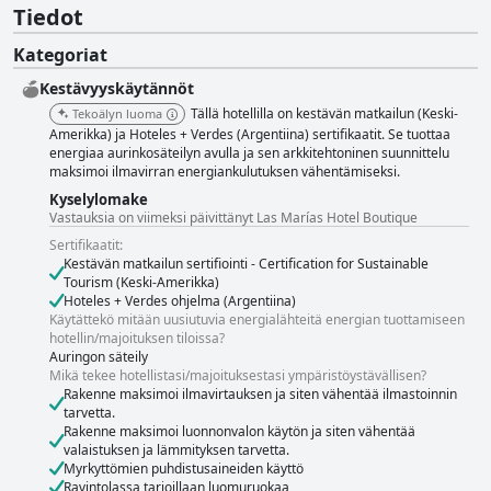
Tiedot
Kategoriat
Kestävyyskäytännöt
Tällä hotellilla on kestävän matkailun (Keski-
Tekoälyn luoma
Amerikka) ja Hoteles + Verdes (Argentiina) sertifikaatit. Se tuottaa
energiaa aurinkosäteilyn avulla ja sen arkkitehtoninen suunnittelu
maksimoi ilmavirran energiankulutuksen vähentämiseksi.
Kyselylomake
Vastauksia on viimeksi päivittänyt Las Marías Hotel Boutique
Sertifikaatit:
Kestävän matkailun sertifiointi - Certification for Sustainable
Tourism (Keski-Amerikka)
Hoteles + Verdes ohjelma (Argentiina)
Käytättekö mitään uusiutuvia energialähteitä energian tuottamiseen
hotellin/majoituksen tiloissa?
Auringon säteily
Mikä tekee hotellistasi/majoituksestasi ympäristöystävällisen?
Rakenne maksimoi ilmavirtauksen ja siten vähentää ilmastoinnin
tarvetta.
Rakenne maksimoi luonnonvalon käytön ja siten vähentää
valaistuksen ja lämmityksen tarvetta.
Myrkyttömien puhdistusaineiden käyttö
Ravintolassa tarjoillaan luomuruokaa