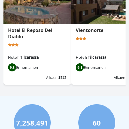
Hotel El Reposo Del
Vientonorte
Diablo
Hotelli
Tilcarassa
Hotelli
Tilcarassa
Erinomainen
Erinomainen
9.3
9.1
Alkaen
$121
Alkaen
$
7,258,491
60