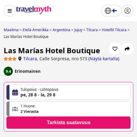
Maailma
>
Etelä-Amerikka
>
Argentiina
>
Jujuy
>
Tilcara
>
Hotellit Tilcara
>
Las Marías Hotel Boutique
Las Marías Hotel Boutique
Tilcara
,
Calle Sorpresa, nro 573
(
Näytä kartalla
)
Erinomainen
9.4
Tulopäivä - Lähtöpäivä
pe, 28 8 - la, 29 8
1 Huone
2 Vierasta
Tarkista saatavuus