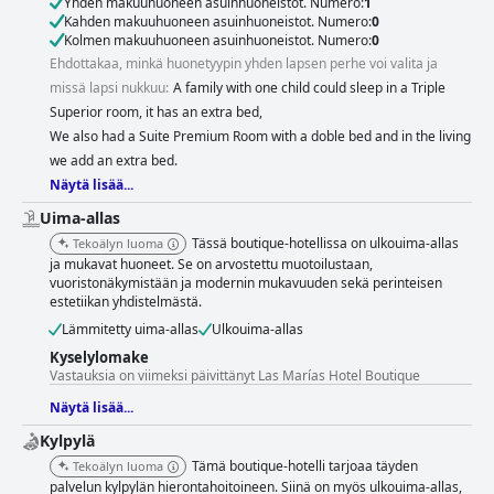
Yhden makuuhuoneen asuinhuoneistot. Numero:
1
Kahden makuuhuoneen asuinhuoneistot. Numero:
0
Kolmen makuuhuoneen asuinhuoneistot. Numero:
0
Ehdottakaa, minkä huonetyypin yhden lapsen perhe voi valita ja
missä lapsi nukkuu:
A family with one child could sleep in a Triple
Superior room, it has an extra bed,
We also had a Suite Premium Room with a doble bed and in the living
we add an extra bed.
Näytä lisää...
Uima-allas
Tässä boutique-hotellissa on ulkouima-allas
Tekoälyn luoma
ja mukavat huoneet. Se on arvostettu muotoilustaan,
vuoristonäkymistään ja modernin mukavuuden sekä perinteisen
estetiikan yhdistelmästä.
Lämmitetty uima-allas
Ulkouima-allas
Kyselylomake
Vastauksia on viimeksi päivittänyt Las Marías Hotel Boutique
Näytä lisää...
Kylpylä
Tämä boutique-hotelli tarjoaa täyden
Tekoälyn luoma
palvelun kylpylän hierontahoitoineen. Siinä on myös ulkouima-allas,