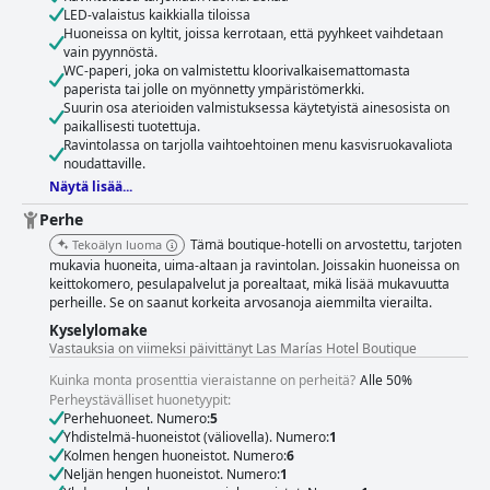
LED-valaistus kaikkialla tiloissa
Huoneissa on kyltit, joissa kerrotaan, että pyyhkeet vaihdetaan
vain pyynnöstä.
WC-paperi, joka on valmistettu kloorivalkaisemattomasta
paperista tai jolle on myönnetty ympäristömerkki.
Suurin osa aterioiden valmistuksessa käytetyistä ainesosista on
paikallisesti tuotettuja.
Ravintolassa on tarjolla vaihtoehtoinen menu kasvisruokavaliota
noudattaville.
Näytä lisää...
Perhe
Tämä boutique-hotelli on arvostettu, tarjoten
Tekoälyn luoma
mukavia huoneita, uima-altaan ja ravintolan. Joissakin huoneissa on
keittokomero, pesulapalvelut ja porealtaat, mikä lisää mukavuutta
perheille. Se on saanut korkeita arvosanoja aiemmilta vierailta.
Kyselylomake
Vastauksia on viimeksi päivittänyt Las Marías Hotel Boutique
Kuinka monta prosenttia vieraistanne on perheitä?
Alle 50%
Perheystävälliset huonetyypit:
Perhehuoneet. Numero:
5
Yhdistelmä-huoneistot (väliovella). Numero:
1
Kolmen hengen huoneistot. Numero:
6
Neljän hengen huoneistot. Numero:
1