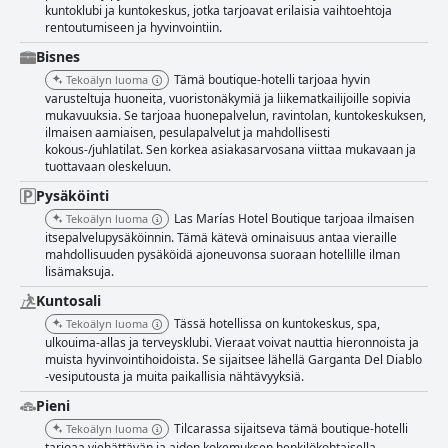
kuntoklubi ja kuntokeskus, jotka tarjoavat erilaisia vaihtoehtoja
rentoutumiseen ja hyvinvointiin.
Bisnes
Tämä boutique-hotelli tarjoaa hyvin
Tekoälyn luoma
varusteltuja huoneita, vuoristonäkymiä ja liikematkailijoille sopivia
mukavuuksia. Se tarjoaa huonepalvelun, ravintolan, kuntokeskuksen,
ilmaisen aamiaisen, pesulapalvelut ja mahdollisesti
kokous-/juhlatilat. Sen korkea asiakasarvosana viittaa mukavaan ja
tuottavaan oleskeluun.
Pysäköinti
Las Marías Hotel Boutique tarjoaa ilmaisen
Tekoälyn luoma
itsepalvelupysäköinnin. Tämä kätevä ominaisuus antaa vieraille
mahdollisuuden pysäköidä ajoneuvonsa suoraan hotellille ilman
lisämaksuja.
Kuntosali
Tässä hotellissa on kuntokeskus, spa,
Tekoälyn luoma
ulkouima-allas ja terveysklubi. Vieraat voivat nauttia hieronnoista ja
muista hyvinvointihoidoista. Se sijaitsee lähellä Garganta Del Diablo
-vesiputousta ja muita paikallisia nähtävyyksiä.
Pieni
Tilcarassa sijaitseva tämä boutique-hotelli
Tekoälyn luoma
tarjoaa viehättävän ja aidon kokemuksen henkilökohtaisella