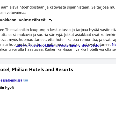
aamiaisvaihtoehdoistaan ja kätevästä sijainnistaan. Se tarjoaa muk
 sen vetovoimaa.
 luokkaan 'Kolme tähteä'.
tsee Thessalonikin kaupungin keskustassa ja tarjoaa hyvää vastinett
vuutta sekä mukavia ja suuria sänkyjä. Jotkut asiakkaat ovat kuiten
 ovat myös huomauttaneet, että hotelli kaipaa remonttia, ja ovat ra
sista huoneista. Siitä huolimatta monet matkailijat ovat pitäneet
Ne
Lue kaikkien luokkien arvostelujen yhteenvedot
inti voi olla haastavaa. Kaiken kaikkiaan, vaikka hotelli voi olla si
otel, Philian Hotels and Resorts
essalonikissa
äin hyvä