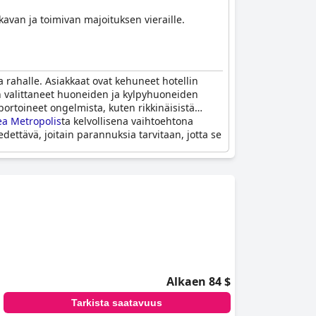
avan ja toimivan majoituksen vieraille.
a rahalle. Asiakkaat ovat kehuneet hotellin
kin valittaneet huoneiden ja kylpyhuoneiden
portoineet ongelmista, kuten rikkinäisistä
a Metropolis
ta kelvollisena vaihtoehtona
edettävä, joitain parannuksia tarvitaan, jotta se
Alkaen 84 $
Tarkista saatavuus