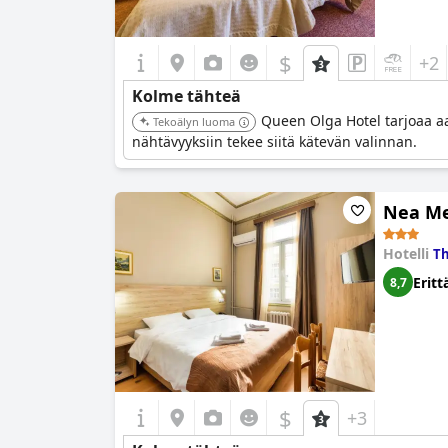
$
+2
Kolme tähteä
Queen Olga Hotel tarjoaa aa
Tekoälyn luoma
nähtävyyksiin tekee siitä kätevän valinnan.
Nea Me
Hotelli
Th
Eritt
8,7
$
+3