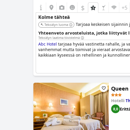
$
+5
Kolme tähteä
Tarjoaa keskeisen sijainnin 
Tekoälyn luoma
Yhteenveto arvosteluista, jotka liittyvät
Tekoälyn laatima tiivistelmä
Abc Hotel
tarjoaa hyvää vastinetta rahalle, ja 
vanhemmat mutta toimivat ja vieraat arvostavat 
kaikkiaan kyseessä on rehellinen ja kunnollinen
Queen 
Hotelli
Th
Eritt
8,0