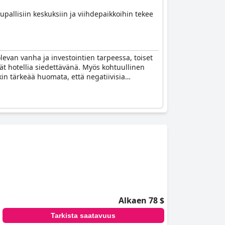
upallisiin keskuksiin ja viihdepaikkoihin tekee
 olevan vanha ja investointien tarpeessa, toiset
vät hotellia siedettävänä. Myös kohtuullinen
kin tärkeää huomata, että negatiivisia
Alkaen 78 $
Tarkista saatavuus