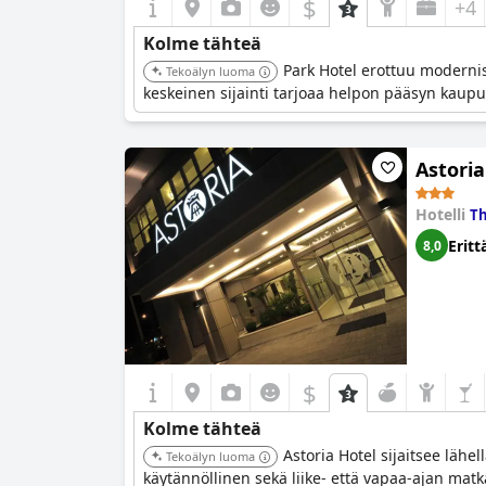
$
+4
Kolme tähteä
Park Hotel erottuu modernist
Tekoälyn luoma
keskeinen sijainti tarjoaa helpon pääsyn kaupu
Astoria
Hotelli
Th
Eritt
8,0
$
Kolme tähteä
Astoria Hotel sijaitsee lähe
Tekoälyn luoma
käytännöllinen sekä liike- että vapaa-ajan matkai