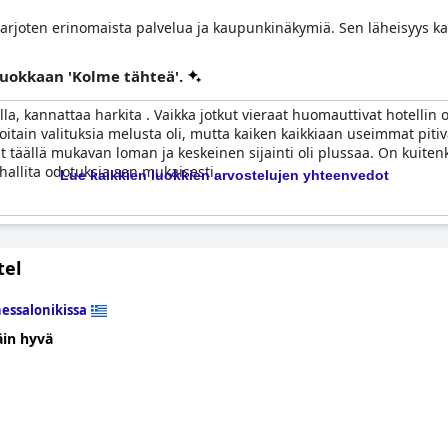
 tarjoten erinomaista palvelua ja kaupunkinäkymiä. Sen läheisyys ka
 luokkaan 'Kolme tähteä'.
nilla, kannattaa harkita . Vaikka jotkut vieraat huomauttivat hotellin
Joitain valituksia melusta oli, mutta kaiken kaikkiaan useimmat piti
ät täällä mukavan loman ja keskeinen sijainti oli plussaa. On kuiten
i hallita odotuksia sen mukaisesti.
Lue kaikkien luokkien arvostelujen yhteenvedot
tel
essalonikissa
äin hyvä