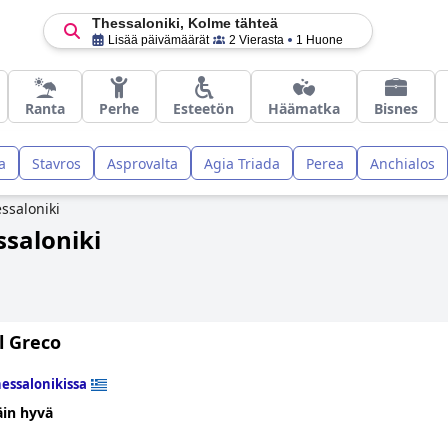
Thessaloniki, Kolme tähteä
Lisää päivämäärät
2 Vierasta
1 Huone
Ranta
Perhe
Esteetön
Häämatka
Bisnes
a
Stavros
Asprovalta
Agia Triada
Perea
Anchialos
ssaloniki
ssaloniki
l Greco
essalonikissa
äin hyvä