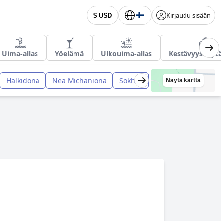
Kirjaudu sisään
$ USD
Uima-allas
Yöelämä
Ulkouima-allas
Kestävyyskäyt
Halkidona
Nea Michaniona
Sokhos
Näytä kartta