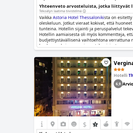
Yhteenveto arvosteluista, jotka liittyvät
Tekoälyn laatima tiivistelmä
Vaikka
Astoria Hotel Thessaloniki
sta on esitett
oleskeluun. Jotkut vieraat kokivat, että huoneet 
tunteina. Hotellin sijainti ja peruspalvelut tek
Hotellin aamiaisesta oli myös kommentteja, että
budjettiystävällisenä vaihtoehtona verrattuna m
laadun mukainen, useimmat ilmaisivat saanee
Vergin
Hotelli
Th
Arvio
6,9
$