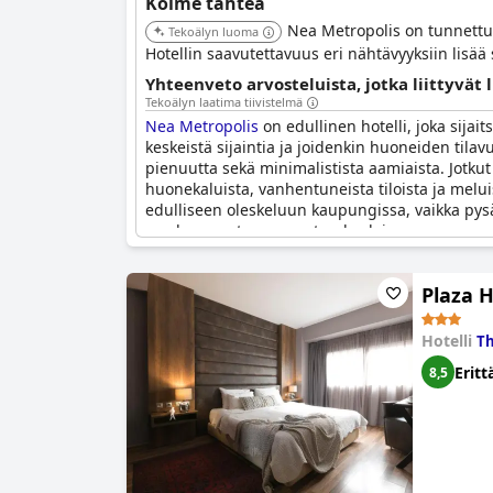
Kolme tähteä
Nea Metropolis on tunnettu 
Tekoälyn luoma
Hotellin saavutettavuus eri nähtävyyksiin lisää
Yhteenveto arvosteluista, jotka liittyvät
Tekoälyn laatima tiivistelmä
Nea Metropolis
on edullinen hotelli, joka sijai
keskeistä sijaintia ja joidenkin huoneiden tila
pienuutta sekä minimalistista aamiaista. Jotkut
huonekaluista, vanhentuneista tiloista ja melui
edulliseen oleskeluun kaupungissa, vaikka pysäkö
saadaan vastaamaan standardeja.
Plaza H
Hotelli
Th
Eritt
8,5