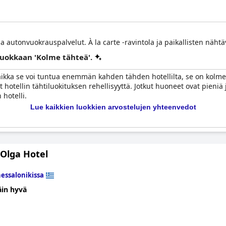
ja autonvuokrauspalvelut. À la carte -ravintola ja paikallisten näht
 luokkaan 'Kolme tähteä'.
vaikka se voi tuntua enemmän kahden tähden hotellilta, se on kolmen
hotellin tähtiluokituksen rehellisyyttä. Jotkut huoneet ovat pieniä 
 hotelli.
Lue kaikkien luokkien arvostelujen yhteenvedot
Olga Hotel
essalonikissa
äin hyvä