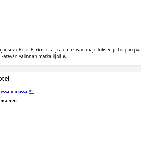
ijaitseva Hotel El Greco tarjoaa mukavan majoituksen ja helpon p
ä kätevän valinnan matkailijoille.
otel
essalonikissa
omainen