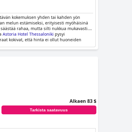
ydyttävän kokemuksen yhden tai kahden yön
levan melun estämiseksi, erityisesti myöhäisinä
at säästää rahaa, mutta silti nukkua mukavasti.
ta
Astoria Hotel Thessaloniki
pysyi
aat kokivat, että hinta ei ollut huoneiden
Alkaen 83 $
Tarkista saatavuus