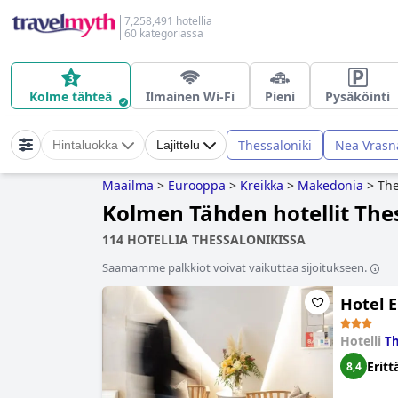
7,258,491 hotellia
60 kategoriassa
Kolme tähteä
Ilmainen Wi-Fi
Pieni
Pysäköinti
Thessaloniki
Nea Vrasn
Hintaluokka
Lajittelu
Maailma
>
Eurooppa
>
Kreikka
>
Makedonia
>
The
Kolmen Tähden hotellit The
114 HOTELLIA THESSALONIKISSA
Saamamme palkkiot voivat vaikuttaa sijoitukseen.
Hotel E
Hotelli
Th
Eritt
8,4