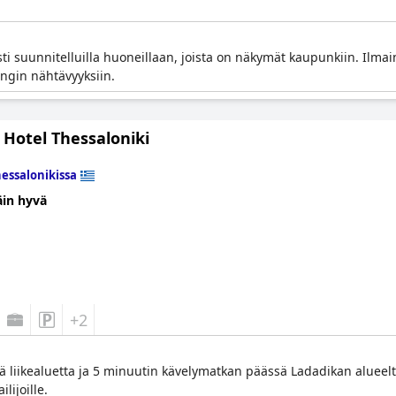
i suunnitelluilla huoneillaan, joista on näkymät kaupunkiin. Ilmain
ngin nähtävyyksiin.
 Hotel Thessaloniki
essalonikissa
äin hyvä
+2
llä liikealuetta ja 5 minuutin kävelymatkan päässä Ladadikan alueelta
lijoille.