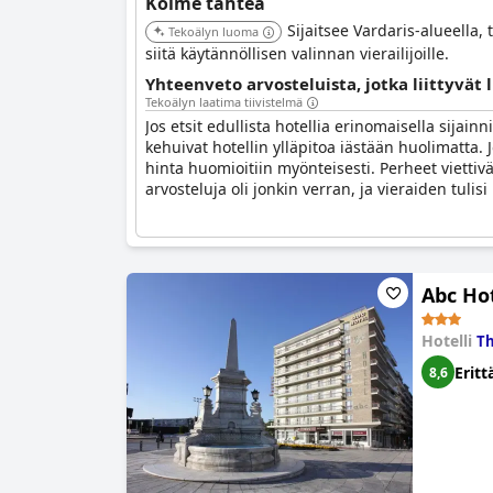
Kolme tähteä
Sijaitsee Vardaris-alueella,
Tekoälyn luoma
siitä käytännöllisen valinnan vierailijoille.
Yhteenveto arvosteluista, jotka liittyvät
Tekoälyn laatima tiivistelmä
Jos etsit edullista hotellia erinomaisella sijain
kehuivat hotellin ylläpitoa iästään huolimatta. 
hinta huomioitiin myönteisesti. Perheet viettiv
arvosteluja oli jonkin verran, ja vieraiden tulis
Abc Ho
Hotelli
Th
Eritt
8,6