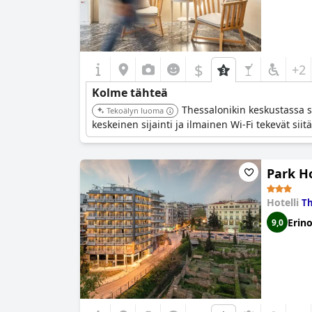
$
+2
Kolme tähteä
Thessalonikin keskustassa s
Tekoälyn luoma
keskeinen sijainti ja ilmainen Wi-Fi tekevät siit
Park H
Hotelli
Th
Erin
9,0