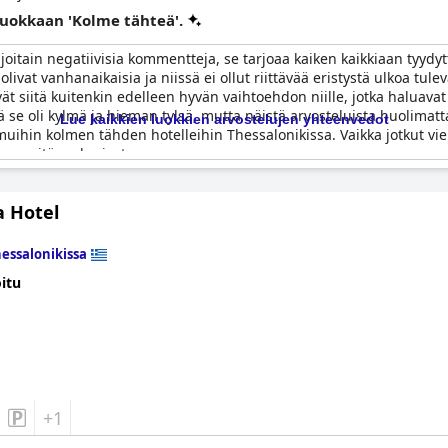
 luokkaan 'Kolme tähteä'.
y joitain negatiivisia kommentteja, se tarjoaa kaiken kaikkiaan ty
olivat vanhanaikaisia ja niissä ei ollut riittävää eristystä ulkoa tu
evät siitä kuitenkin edelleen hyvän vaihtoehdon niille, jotka haluav
 se oli kylmä ja hieman tylsä, mutta näistä arvosteluista huolimat
Lue kaikkien luokkien arvostelujen yhteenvedot
uihin kolmen tähden hotelleihin Thessalonikissa. Vaikka jotkut vier
nsa mitä maksoivat.
a Hotel
essalonikissa
itu
+1