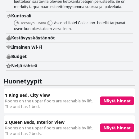
luetteloon saatavilla olevien tietokantatietojen perusteella. Se on
merkitty tarjoamaan esteettömyysominaisuuksia ja -palveluita.
Kuntosali
Ascend Hotel Collection -hotellit tarjoavat
Tekoälyn luoma
usein kuntokeskuksen vierailleen.
Kestävyyskäytännöt
Ilmainen Wi-Fi
Budget
Neljä tähteä
Huonetyypit
1 King Bed, City View
Rooms on the upper floors are reachable by lift.
Näytä hinnat
The unit has 1 bed.
2 Queen Beds, Interior View
Rooms on the upper floors are reachable by lift.
Näytä hinnat
The unit has 2 beds.