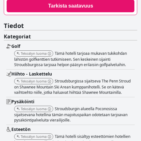
Tarkista saatavuus
Tiedot
Kategoriat
Golf
Tämä hotelli tarjoaa mukavan tukikohdan
Tekoälyn luoma
lähistön golfkenttien tutkimiseen. Sen keskeinen sijainti
Stroudsburgissa tarjoaa helpon pääsyn erilaisiin golfpalveluihin.
Hiihto - Laskettelu
Stroudsburgissa sijaitseva The Penn Stroud
Tekoälyn luoma
on Shawnee Mountain Ski Arean kumppanihotelli. Se on kätevä
vaihtoehto niille, jotka haluavat hiihtää Shawnee Mountainilla.
Pysäköinti
Stroudsburgin alueella Poconosissa
Tekoälyn luoma
sijaitsevana hotellina tämän majoituspaikan odotetaan tarjoavan
pysäköintipalveluita vierailijoille.
Esteetön
Tämä hotelli sisältyy esteettömien hotellien
Tekoälyn luoma