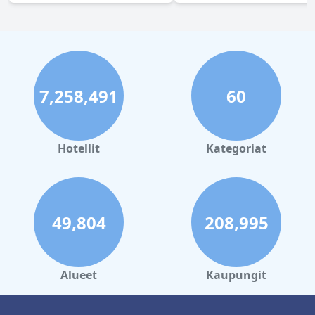
7,258,491
60
Hotellit
Kategoriat
49,804
208,995
Alueet
Kaupungit