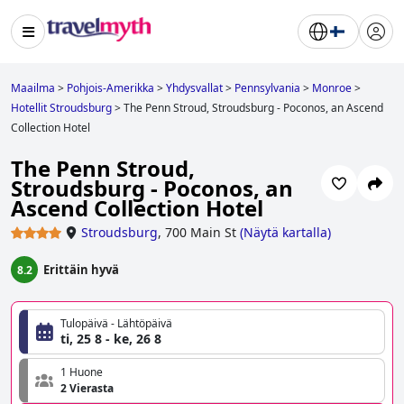
Maailma
>
Pohjois-Amerikka
>
Yhdysvallat
>
Pennsylvania
>
Monroe
>
Hotellit Stroudsburg
>
The Penn Stroud, Stroudsburg - Poconos, an Ascend
Collection Hotel
The Penn Stroud,
Stroudsburg - Poconos, an
Ascend Collection Hotel
Stroudsburg
,
700 Main St
(
Näytä kartalla
)
Erittäin hyvä
8.2
Tulopäivä - Lähtöpäivä
ti, 25 8 - ke, 26 8
1 Huone
2 Vierasta