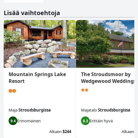
Lisää vaihtoehtoja
Mountain Springs Lake
The Stroudsmoor by
Resort
Wedgewood Weddings
Maja
Stroudsburgissa
Majatalo
Stroudsburgissa
Erinomainen
Erittäin hyvä
9.4
8.3
Alkaen
$244
Alkaen
$