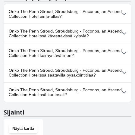
Onko The Penn Stroud, Stroudsburg - Poconos, an Ascend
Collection Hotel uima-allas?
Ei, The Penn Stroud, Stroudsburg - Poconos, an Ascend
Onko The Penn Stroud, Stroudsburg - Poconos, an Ascend
Collection Hotel ei ole uima-allasta.
Collection Hotel:ssä käytettävissä kylpylä?
Ei, The Penn Stroud, Stroudsburg - Poconos, an Ascend
Onko The Penn Stroud, Stroudsburg - Poconos, an Ascend
Collection Hotel ei tarjoa kylpylää.
Collection Hotel koiraystävällinen?
Ei, The Penn Stroud, Stroudsburg - Poconos, an Ascend
Onko The Penn Stroud, Stroudsburg - Poconos, an Ascend
Collection Hotel ei salli koiria.
Collection Hotel:ssä saatavilla pysäköintitilaa?
Kyllä, The Penn Stroud, Stroudsburg - Poconos, an Ascend
Onko The Penn Stroud, Stroudsburg - Poconos, an Ascend
Collection Hotel tarjoaa pysäköintimahdollisuuden.
Collection Hotel:ssä kuntosali?
Kyllä, The Penn Stroud, Stroudsburg - Poconos, an Ascend
Sijainti
Collection Hotel on kuntosali.
Näytä kartta