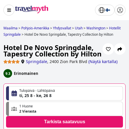
Maailma
>
Pohjois-Amerikka
>
Yhdysvallat
>
Utah
>
Washington
>
Hotellit
Springdale
>
Hotel De Novo Springdale, Tapestry Collection by Hilton
Hotel De Novo Springdale,
Tapestry Collection by Hilton
Springdale
,
2400 Zion Park Blvd
(
Näytä kartalla
)
Erinomainen
9.3
Tulopäivä - Lähtöpäivä
ti, 25 8 - ke, 26 8
1 Huone
2 Vierasta
Tarkista saatavuus