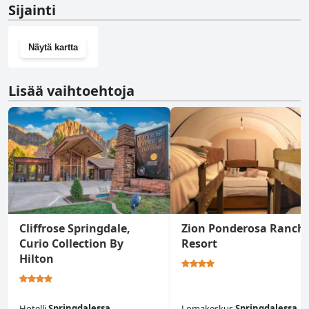
Sijainti
kuntosali.
Näytä kartta
Lisää vaihtoehtoja
Cliffrose Springdale,
Zion Ponderosa Ranch
Curio Collection By
Resort
Hilton
Hotelli
Springdalessa
Lomakeskus
Springdalessa