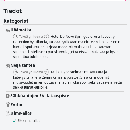
Tiedot
Kategoriat
Häämatka
Hotel De Novo Springdale, osa Tapestry
Tekoälyn luoma
Collection by Hiltonia, tarjoaa tyylikkään majoituksen lähellä Zionin
kansallispuistoa. Se tarjoaa modernit mukavuudet ja kätevän
sijainnin. Hotelli sopii pariskunnille, jotka etsivät mukavaa ja hyvin
sijoitettua tukikohtaa.
Neljä tähteä
Tarjoaa yhdistelmän mukavuutta ja
Tekoälyn luoma
kätevyyttä lähellä Zionin kansallispuistoa. Siinä on modernit
mukavuudet ja rentouttava ilmapiiri, joka sopii sekä vapaa-ajan että
seikkailumatkailijoille.
Sähköautojen EV- latauspiste
Perhe
Uima-allas
Ulkouima-allas