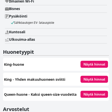
Ilmainen Wi-Fi
Bisnes
Pysäköinti
Sähköautojen EV- latauspiste
Kuntosali
Ulkouima-allas
Huonetyypit
King-huone
Näytä hinnat
King - Yhden makuuhuoneen sviitti
Näytä hinnat
Queen-huone - Kaksi queen-size-vuodetta
Näytä hinnat
Arvostelut