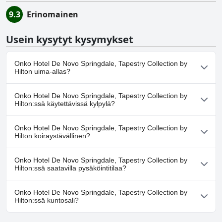
9.3
Erinomainen
Usein kysytyt kysymykset
Onko Hotel De Novo Springdale, Tapestry Collection by
Hilton uima-allas?
Kyllä, Hotel De Novo Springdale, Tapestry Collection by
Onko Hotel De Novo Springdale, Tapestry Collection by
Hilton:ssä on uima-allas/altaita, jotka kuuluvat yhteen tai
Hilton:ssä käytettävissä kylpylä?
useampaan seuraavista luokista: Ulkouima-allas.
Ei, Hotel De Novo Springdale, Tapestry Collection by Hilton ei
Onko Hotel De Novo Springdale, Tapestry Collection by
tarjoa kylpylää.
Hilton koiraystävällinen?
Ei, Hotel De Novo Springdale, Tapestry Collection by Hilton ei salli
Onko Hotel De Novo Springdale, Tapestry Collection by
koiria.
Hilton:ssä saatavilla pysäköintitilaa?
Kyllä, Hotel De Novo Springdale, Tapestry Collection by Hilton
Onko Hotel De Novo Springdale, Tapestry Collection by
tarjoaa pysäköintimahdollisuuden.
Hilton:ssä kuntosali?
Kyllä, Hotel De Novo Springdale, Tapestry Collection by Hilton on