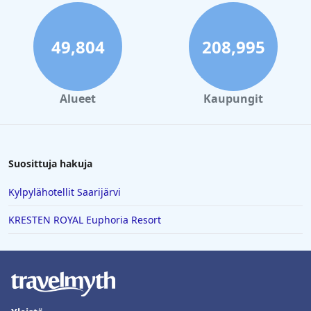
49,804
208,995
Alueet
Kaupungit
Suosittuja hakuja
Kylpylähotellit Saarijärvi
KRESTEN ROYAL Euphoria Resort