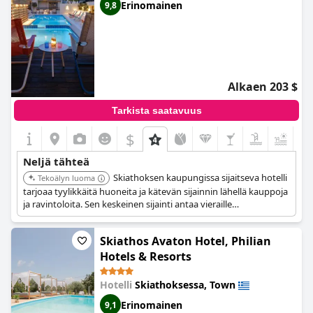
Erinomainen
9,8
Alkaen 203 $
Tarkista saatavuus
$
+4
Neljä tähteä
Skiathoksen kaupungissa sijaitseva hotelli
Tekoälyn luoma
tarjoaa tyylikkäitä huoneita ja kätevän sijainnin lähellä kauppoja
ja ravintoloita. Sen keskeinen sijainti antaa vieraille
mahdollisuuden tutustua helposti kaupunkiin ja nauttia sen
vilkkaasta ilmapiiristä.
Skiathos Avaton Hotel, Philian
Hotels & Resorts
Hotelli
Skiathoksessa, Town
Erinomainen
9,1