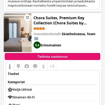
mukavia sviittejä. Rauhallisesta ympäristöstään ja laadukkaista
majoitustiloistaan tunnettu hotelli tarjoaa rentouttavan
pakopaikan vierailijoille.
Chora Suites, Premium Key
Collection (Chora Suites by
Premium Key)
Huoneistohotelli
Skiathoksessa, Town
Erinomainen
9,4
Tarkista saatavuus
$
+3
Tiedot
Kategoriat
Neljä tähteä
Ilmainen Wi-Fi