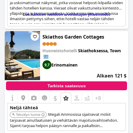
ja uskomattomat näkymät, jotka voisivat helposti kilpailla viiden
tähden hotellien kanssa. Vieraat olivat vaikuttuneita kiinteistön
ylläpidosta ja kunnossapidosta. Vaikka joissakin arvosteluissa
Lue kaikkien luokkien arvostelujen yhteenvedot
ilmaistiin pettymys siihen, ettei hotelli vastaa neljän tähden
tasoa, suurin osa vieraista piti huonettaan viihtyisänä ja
korkeatasoisena. On tärkeää huomata, että joidenkin
arvostelujen kritiikki on saattanut olla liioiteltua ja että
Oniro
Skiathos Garden Cottages
Skiathos
on huippulaatuinen hotelli, joka tarjoaa vieraille
ylellisen kokemuksen, jota ei tyypillisesti löydy edullisista
Huoneistohotelli
Skiathoksessa, Town
majoitusliikkeistä.
Erinomainen
9,7
Alkaen 121 $
Tarkista saatavuus
$
+8
Neljä tähteä
Megali Ammosissa sijaitsevat mökit
Tekoälyn luoma
tarjoavat ainutlaatuisen ja viehättävän majoitusvaihtoehdon.
Sijainti tarjoaa helpon pääsyn rannalle ja paikallisiin
nähtävyyksiin. Mökit keskittyvät tarjoamaan mukavan ja