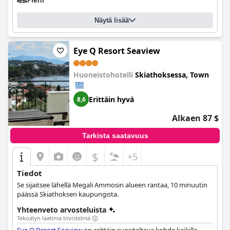
Pieni
Näytä lisää
Eye Q Resort Seaview
Huoneistohotelli
Skiathoksessa, Town
Erittäin hyvä
8,6
Alkaen 87 $
Tarkista saatavuus
$
+5
Tiedot
Se sijaitsee lähellä Megali Ammosin alueen rantaa, 10 minuutin
päässä Skiathoksen kaupungista.
Yhteenveto arvosteluista
Tekoälyn laatima tiivistelmä