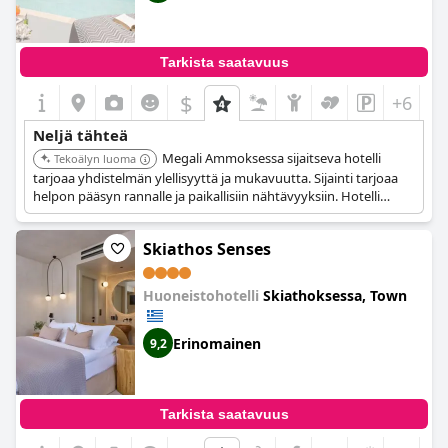
Tarkista saatavuus
$
+6
Neljä tähteä
Megali Ammoksessa sijaitseva hotelli
Tekoälyn luoma
tarjoaa yhdistelmän ylellisyyttä ja mukavuutta. Sijainti tarjoaa
helpon pääsyn rannalle ja paikallisiin nähtävyyksiin. Hotelli
keskittyy tarjoamaan ikimuistoisen ja rentouttavan
kokemuksen.
Skiathos Senses
Huoneistohotelli
Skiathoksessa, Town
Erinomainen
9,2
Tarkista saatavuus