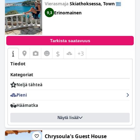
Vierasmaja
Skiathoksessa, Town
Erinomainen
9,3
Tarkista saatavuus
$
+3
Tiedot
Kategoriat
Neljä tähteä
Pieni
Häämatka
Näytä lisää
Chrysoula's Guest House