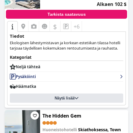
Alkaen 102 $
Tarkista saatavuus
$
+6
Tiedot
Ekologisen lähestymistavan ja korkean estetiikan tilassa hotelli
tarjoaa täydellisen kokemuksen rentoutumisesta ja rauhasta.
Kategoriat
Neljä tähteä
Pysäköinti
Häämatka
Näytä lisää
The Hidden Gem
Huoneistohotelli
Skiathoksessa, Town