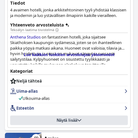
Tiedot
4 avaimen hotelli, jonka arkkitehtoninen tyyli yhdistää klassisen
ja modernin ja luo ystävällisen ilmapiirin kaikille vierailleen.
Yhteenveto arvosteluista
Tekoälyn laatima tiivistelmä
Anthena Studios
on fantastinen hotelli, joka sijaitsee
Skiathoksen kaupungin sydämessä, joten se on ihanteellinen
paikka yöpyä matkasi aikana. Huoneet ovat valoisia, tilavia ja
hyvin hoidettuja, ja niissä on mukavat sängyt ja runsaasti
Lue kaikkien luokkien arvostelujen yhteenvedot
säilytystilaa. Kylpyhuoneet on sisustettu tyylikkäästi ja
varustettu kaikilla mukavaan oleskeluun tarvittavilla
välttämättömyyksillä. Henkilökunta on poikkeuksellista, ja
Kategoriat
vieraanvaraiset isännät ovat aina valmiita auttamaan ja
Neljä tähteä
jakamaan paikallistuntemusta. Uima-allas on ihastuttava lisä
hotellille, huolellisesti puhdas ja yksityinen studiovieraille. Sijainti
Uima-allas
on täydellinen, lähellä keskustaa, mutta hyvin rauhallinen
muutaman minuutin kävelymatkan päässä satamasta,
Ulkouima-allas
Papadiamanti-kadulta, bussipysäkiltä, josta pääsee käymään
Esteetön
monilla kauniilla rannoilla ja lukuisissa ravintoloissa. Hotelli on
tahraton puhdas, moderni ja siinä on upeat huoneet ja palvelu.
Kaiken kaikkiaan
Anthena Studios
on ihana, ihana ja fantastinen
Näytä lisää
paikka yöpyä, jossa kiinnitetään huomiota yksityiskohtiin ja
asiakaspalveluun, joka saa vieraat tuntemaan olonsa kotoisaksi.