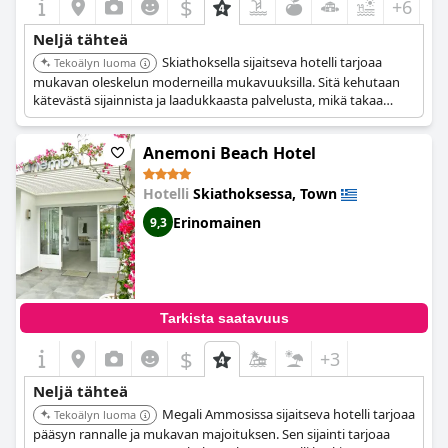
$
+6
Neljä tähteä
Skiathoksella sijaitseva hotelli tarjoaa
Tekoälyn luoma
mukavan oleskelun moderneilla mukavuuksilla. Sitä kehutaan
kätevästä sijainnista ja laadukkaasta palvelusta, mikä takaa
miellyttävän kokemuksen vieraille.
Anemoni Beach Hotel
Hotelli
Skiathoksessa, Town
Erinomainen
9,3
Tarkista saatavuus
$
+3
Neljä tähteä
Megali Ammosissa sijaitseva hotelli tarjoaa
Tekoälyn luoma
pääsyn rannalle ja mukavan majoituksen. Sen sijainti tarjoaa