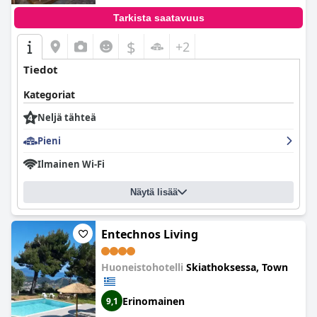
Tarkista saatavuus
$
+2
Tiedot
Kategoriat
Neljä tähteä
Pieni
Ilmainen Wi-Fi
Näytä lisää
Entechnos Living
Huoneistohotelli
Skiathoksessa, Town
Erinomainen
9,1