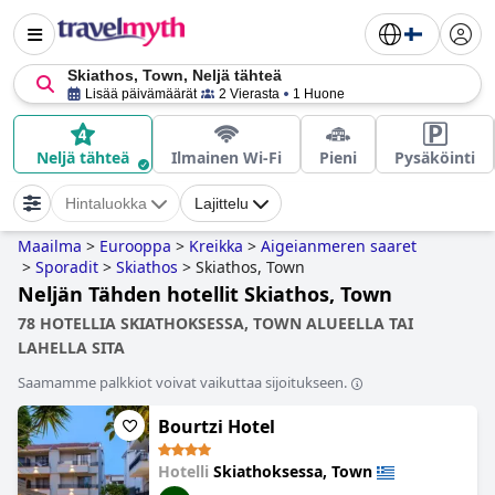
Skiathos, Town, Neljä tähteä
Lisää päivämäärät
2 Vierasta
1 Huone
Neljä tähteä
Ilmainen Wi-Fi
Pieni
Pysäköinti
Hintaluokka
Lajittelu
Maailma
>
Eurooppa
>
Kreikka
>
Aigeianmeren saaret
>
Sporadit
>
Skiathos
>
Skiathos, Town
Neljän Tähden hotellit Skiathos, Town
78 HOTELLIA SKIATHOKSESSA, TOWN ALUEELLA TAI
LAHELLA SITA
Saamamme palkkiot voivat vaikuttaa sijoitukseen.
Bourtzi Hotel
Hotelli
Skiathoksessa, Town