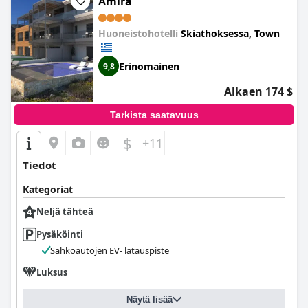
Amira
Huoneistohotelli
Skiathoksessa, Town
Erinomainen
9,8
Alkaen 174 $
Tarkista saatavuus
$
+11
Tiedot
Kategoriat
Neljä tähteä
Pysäköinti
Sähköautojen EV- latauspiste
Luksus
Näytä lisää