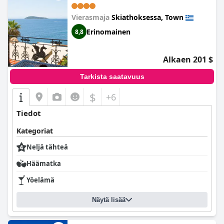
Vierasmaja
Skiathoksessa, Town
Erinomainen
8,8
Alkaen 201 $
Tarkista saatavuus
$
+6
Tiedot
Kategoriat
Neljä tähteä
Häämatka
Yöelämä
Näytä lisää