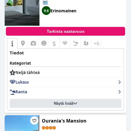
Erinomainen
9,6
Tarkista saatavuus
$
+6
Tiedot
Kategoriat
Neljä tähteä
Luksus
Ranta
Näytä lisää
Ourania's Mansion