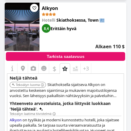
rentouttavan oleskelun puutarhamaisessa ympäristössä.
Alkyon
Hotelli
Skiathoksessa, Town
Erittäin hyvä
8,4
Alkaen 110 $
Tarkista saatavuus
$
+3
Neljä tähteä
Skiathoksella sijaitseva Alkyon on
Tekoälyn luoma
arvostettu keskeisen sijaintinsa ja mukavien majoitustilojensa
vuoksi. Sen läheisyys paikallisiin nähtävyyksiin ja palveluihin
tekee siitä kätevän valinnan vierailijoille.
Yhteenveto arvosteluista, jotka liittyvät luokkaan
'Neljä tähteä'.
Tekoälyn laatima tiivistelmä
Alkyon
on tyylikäs ja moderni kunnostettu hotelli, joka sijaitsee
upealla paikalla. Se tarjoaa suurta vieraanvaraisuutta ja
ihastuttavaa ja avuliasta hotellihenkilökuntaa. Huoneet ovat