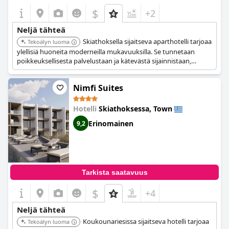
$
+2
Neljä tähteä
Skiathoksella sijaitseva aparthotelli tarjoaa
Tekoälyn luoma
ylellisiä huoneita moderneilla mukavuuksilla. Se tunnetaan
poikkeuksellisesta palvelustaan ja kätevästä sijainnistaan,
tarjoten mukavan ja tasokkaan kokemuksen.
Nimfi Suites
Hotelli
Skiathoksessa, Town
Erinomainen
9,2
Tarkista saatavuus
$
+4
Neljä tähteä
Koukounariesissa sijaitseva hotelli tarjoaa
Tekoälyn luoma