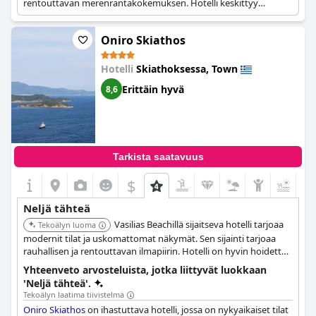
rentouttavan merenrantakokemuksen. Hotelli keskittyy
tarjoamaan miellyttävän ja nautinnollisen oleskelun rannan
ystäville.
Oniro Skiathos
Hotelli
Skiathoksessa, Town
Erittäin hyvä
8,6
Tarkista saatavuus
$
+4
Neljä tähteä
Vasilias Beachillä sijaitseva hotelli tarjoaa
Tekoälyn luoma
modernit tilat ja uskomattomat näkymät. Sen sijainti tarjoaa
rauhallisen ja rentouttavan ilmapiirin. Hotelli on hyvin hoidettu,
tarjoten ylellisen kokemuksen.
Yhteenveto arvosteluista, jotka liittyvät luokkaan
'Neljä tähteä'.
Tekoälyn laatima tiivistelmä
Oniro Skiathos
on ihastuttava hotelli, jossa on nykyaikaiset tilat