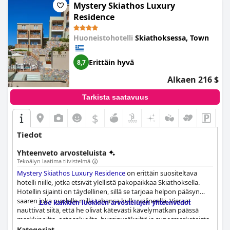
Mystery Skiathos Luxury
Residence
Huoneistohotelli
Skiathoksessa, Town
Erittäin hyvä
8,7
Alkaen 216 $
Tarkista saatavuus
$
Tiedot
Yhteenveto arvosteluista
Tekoälyn laatima tiivistelmä
Mystery Skiathos Luxury Residence
on erittäin suositeltava
hotelli niille, jotka etsivät ylellistä pakopaikkaa Skiathoksella.
Hotellin sijainti on täydellinen, sillä se tarjoaa helpon pääsyn
saaren joka puolelle millä tahansa kulkuvälineellä. Vieraat
Lue kaikkien luokkien arvostelujen yhteenvedot
nauttivat siitä, että he olivat kätevästi kävelymatkan päässä
markkinoilta, ostosalueilta, bussipysäkeiltä ja supermarketeista.
Aamiaiskokemus oli erinomainen, sillä tarjolla oli laaja valikoima
Kategoriat