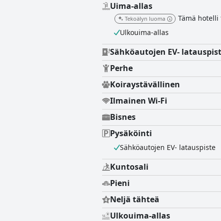
Uima-allas
Tämä hotelli
Tekoälyn luoma
Ulkouima-allas
Sähköautojen EV- latauspis
Perhe
Koiraystävällinen
Ilmainen Wi-Fi
Bisnes
Pysäköinti
Sähköautojen EV- latauspiste
Kuntosali
Pieni
Neljä tähteä
Ulkouima-allas