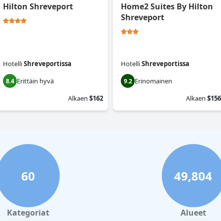
Hilton Shreveport
Home2 Suites By Hilton
Shreveport
Hotelli
Shreveportissa
Hotelli
Shreveportissa
Erittäin hyvä
Erinomainen
8.4
9.2
Alkaen
$162
Alkaen
$156
60
49,804
Kategoriat
Alueet