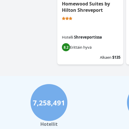
Homewood Suites by
Hilton Shreveport
Hotelli
Shreveportissa
Erittäin hyvä
8.2
Alkaen
$135
7,258,491
Hotellit