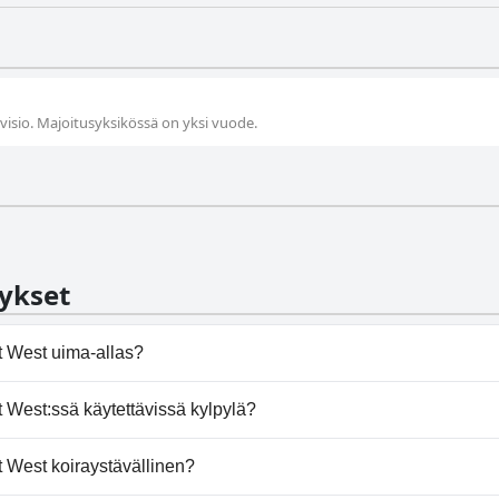
isio. Majoitusyksikössä on yksi vuode.
ykset
t West uima-allas?
rt West:ssä on uima-allas/altaita, jotka kuuluvat yhteen ta
 West:ssä käytettävissä kylpylä?
est ei tarjoa kylpylää.
 West koiraystävällinen?