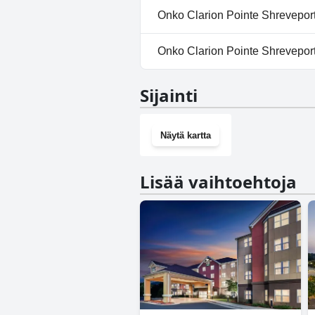
Kyllä, Clarion Pointe Shrevepor
Onko Clarion Pointe Shreveport 
Kyllä, Clarion Pointe Shrevep
Onko Clarion Pointe Shreveport
Kyllä, Clarion Pointe Shrevepo
Sijainti
Näytä kartta
Lisää vaihtoehtoja