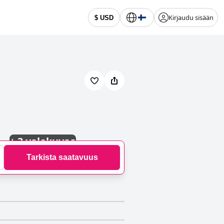
Kirjaudu sisään
$ USD
+
3 valokuvaa
Tarkista saatavuus