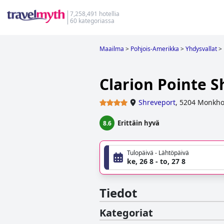
7,258,491 hotellia
60 kategoriassa
Maailma
>
Pohjois-Amerikka
>
Yhdysvallat
>
Clarion Pointe 
Shreveport
,
5204 Monkho
Erittäin hyvä
8.6
Tulopäivä - Lähtöpäivä
ke, 26 8 - to, 27 8
Tiedot
Kategoriat