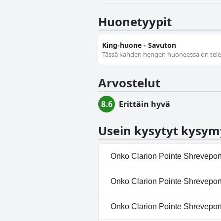
Huonetyypit
King-huone - Savuton
Tässä kahden hengen huoneessa on telev
Arvostelut
8.6
Erittäin hyvä
Usein kysytyt kysym
Onko Clarion Pointe Shrevepor
Kyllä, Clarion Pointe Shrevepo
Onko Clarion Pointe Shreveport
luokista: Ulkouima-allas.
Ei, Clarion Pointe Shreveport W
Onko Clarion Pointe Shreveport