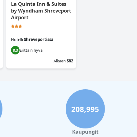
La Quinta Inn & Suites
by Wyndham Shreveport
Airport
Hotelli
Shreveportissa
Erittäin hyvä
8.3
Alkaen
$82
208,995
Kaupungit