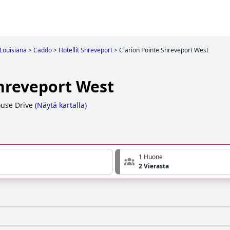
Louisiana
>
Caddo
>
Hotellit Shreveport
>
Clarion Pointe Shreveport West
Shreveport West
use Drive
(
Näytä kartalla
)
1 Huone
2 Vierasta