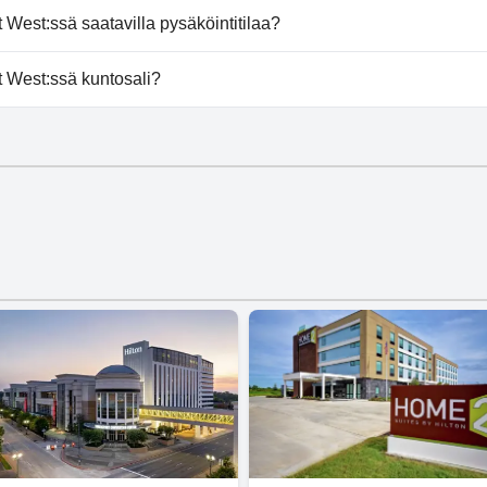
t West toivottaa koirat tervetulleiksi.
West:ssä saatavilla pysäköintitilaa?
ort West tarjoaa pysäköintimahdollisuuden.
 West:ssä kuntosali?
rt West on kuntosali.