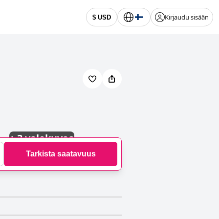
Kirjaudu sisään
$ USD
+
3 valokuvaa
Tarkista saatavuus