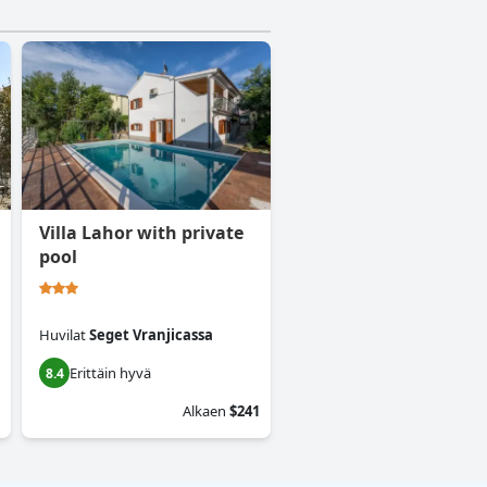
Villa Lahor with private
pool
Huvilat
Seget Vranjicassa
Erittäin hyvä
8.4
Alkaen
$241