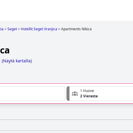
tia
>
Seget
>
Hotellit Seget Vranjica
>
Apartments Nikica
ca
1
(
Näytä kartalla
)
1 Huone
2 Vierasta