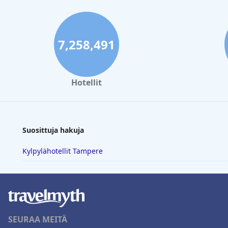
7,258,491
Hotellit
Suosittuja hakuja
Kylpylähotellit Tampere
SEURAA MEITÄ