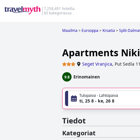
7,258,491 hotellia
60 kategoriassa
Maailma
>
Eurooppa
>
Kroatia
>
Split-Dalma
Apartments Niki
Seget Vranjica
,
Put Sedla 1
Erinomainen
9.8
Tulopäivä - Lähtöpäivä
ti, 25 8 - ke, 26 8
Tiedot
Kategoriat