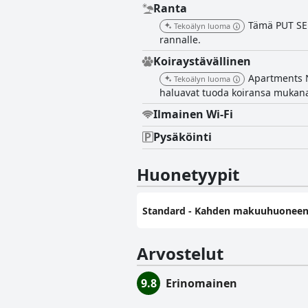
Ranta
Tämä PUT SED
Tekoälyn luoma
rannalle.
Koiraystävällinen
Apartments Ni
Tekoälyn luoma
haluavat tuoda koiransa mukan
Ilmainen Wi-Fi
Pysäköinti
Huonetyypit
Standard - Kahden makuuhuoneen
Arvostelut
9.8
Erinomainen