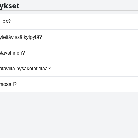
ykset
llas?
ma-allasta.
tettävissä kylpylä?
 kylpylää.
tävällinen?
taa koirat tervetulleiksi.
avilla pysäköintitilaa?
oaa pysäköintimahdollisuuden.
ntosali?
ntosalia.