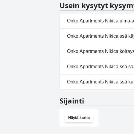
Usein kysytyt kysym
Onko Apartments Nikica uima-a
Ei, Apartments Nikica ei ole ui
Onko Apartments Nikica:ssä käy
Ei, Apartments Nikica ei tarjoa
Onko Apartments Nikica koirays
Kyllä, Apartments Nikica toivot
Onko Apartments Nikica:ssä saat
Kyllä, Apartments Nikica tarj
Onko Apartments Nikica:ssä ku
Ei, Apartments Nikica ei ole ku
Sijainti
Näytä kartta