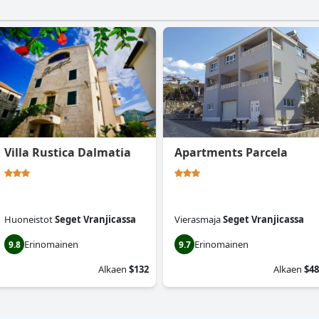
Villa Rustica Dalmatia
Apartments Parcela
Huoneistot
Seget Vranjicassa
Vierasmaja
Seget Vranjicassa
Erinomainen
Erinomainen
9.8
9.7
Alkaen
$132
Alkaen
$48