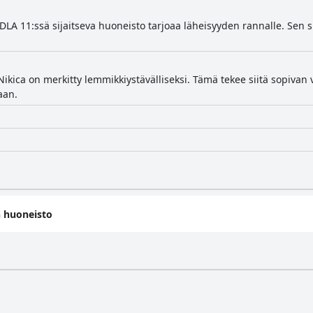
LA 11:ssä sijaitseva huoneisto tarjoaa läheisyyden rannalle. Sen s
kica on merkitty lemmikkiystävälliseksi. Tämä tekee siitä sopivan va
aan.
 huoneisto