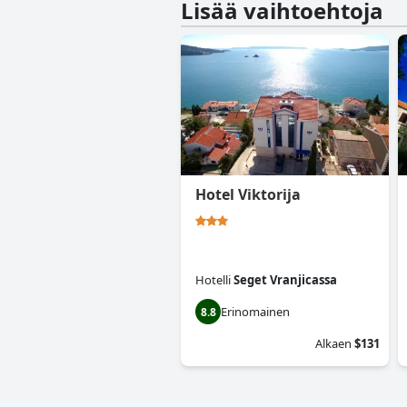
Lisää vaihtoehtoja
Hotel Viktorija
Hotelli
Seget Vranjicassa
Erinomainen
8.8
Alkaen
$131