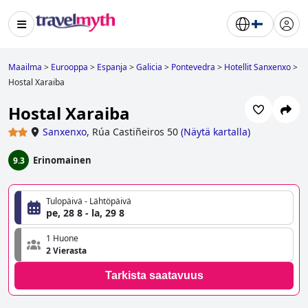
Maailma
>
Eurooppa
>
Espanja
>
Galicia
>
Pontevedra
>
Hotellit Sanxenxo
>
Hostal Xaraiba
Hostal Xaraiba
Sanxenxo
,
Rúa Castiñeiros 50
(
Näytä kartalla
)
Erinomainen
9.3
Tulopäivä - Lähtöpäivä
pe, 28 8 - la, 29 8
1 Huone
2 Vierasta
Tarkista saatavuus