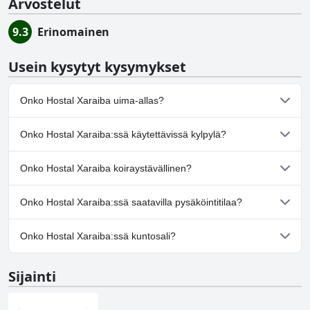
Arvostelut
9.3
Erinomainen
Usein kysytyt kysymykset
Onko Hostal Xaraiba uima-allas?
Ei, Hostal Xaraiba ei ole uima-allasta.
Onko Hostal Xaraiba:ssä käytettävissä kylpylä?
Ei, Hostal Xaraiba ei tarjoa kylpylää.
Onko Hostal Xaraiba koiraystävällinen?
Ei, Hostal Xaraiba ei salli koiria.
Onko Hostal Xaraiba:ssä saatavilla pysäköintitilaa?
Kyllä, Hostal Xaraiba tarjoaa pysäköintimahdollisuuden.
Onko Hostal Xaraiba:ssä kuntosali?
Ei, Hostal Xaraiba ei ole kuntosalia.
Sijainti