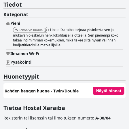
Tiedot
Kategoriat
Pieni
Hostal Xaraiba tarjoaa yksinkertaisen ja
Tekoälyn luoma
mukavan oleskelun henkilökohtaisella otteella. Sen pienempi koko
takaa intiimimmän kokemuksen, mikä tekee siitä hyvän valinnan
budjettitietoisille matkailijoille.
Ilmainen Wi-Fi
Pysäköinti
Huonetyypit
Kahden hengen huone - Twin/Double
Näytä hinnat
Tietoa Hostal Xaraiba
Rekisterin tai lisenssin tai ilmoituksen numero
:
A-30/04