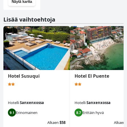
Näytä kartta
Lisää vaihtoehtoja
Hotel Susuqui
Hotel El Puente
Hotelli
Sanxenxossa
Hotelli
Sanxenxossa
Erinomainen
Erittäin hyvä
9.1
8.7
Alkaen
$58
Alkaen