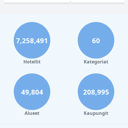
7,258,491
60
Hotellit
Kategoriat
49,804
208,995
Alueet
Kaupungit