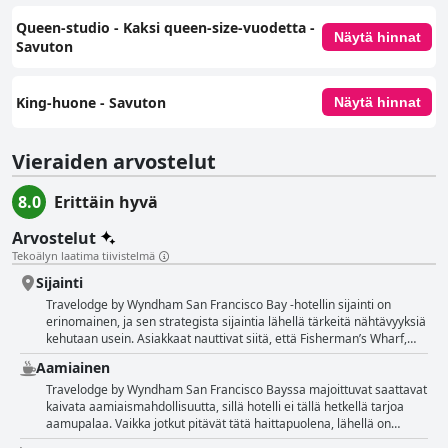
Queen-studio - Kaksi queen-size-vuodetta -
Näytä hinnat
Savuton
King-huone - Savuton
Näytä hinnat
Vieraiden arvostelut
8.0
Erittäin hyvä
Arvostelut
Tekoälyn laatima tiivistelmä
Sijainti
Travelodge by Wyndham San Francisco Bay -hotellin sijainti on
erinomainen, ja sen strategista sijaintia lähellä tärkeitä nähtävyyksiä
kehutaan usein. Asiakkaat nauttivat siitä, että Fisherman’s Wharf,
Pier 39, mutkitteleva Lombard Street ja Chinatown ovat lyhyen
Aamiainen
kävelymatkan päässä. Keskeisen sijainnin ansiosta San Franciscoon
on helppo tutustua kävellen tai julkisilla liikennevälineillä, mikä
Travelodge by Wyndham San Francisco Bayssa majoittuvat saattavat
tarjoaa erinomaisen tukikohdan kaupungin ikonisten paikkojen,
kaivata aamiaismahdollisuutta, sillä hotelli ei tällä hetkellä tarjoa
kuten Golden Gate -sillan ja Alcatrazin, löytämiseen. Hotelli sijaitsee
aamupalaa. Vaikka jotkut pitävät tätä haittapuolena, lähellä on
Lombard Streetillä ja lähellä monipuolisia ruokailumahdollisuuksia,
runsaasti vaihtoehtoja, joista löytyy erilaisia aamiais- ja