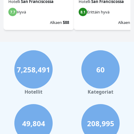
Hotelli
San Franciscossa
Hotelli
San Franciscossa
Hyvä
Erittäin hyvä
7.7
8.1
Alkaen
$88
Alkaen
$
7,258,491
60
Hotellit
Kategoriat
49,804
208,995