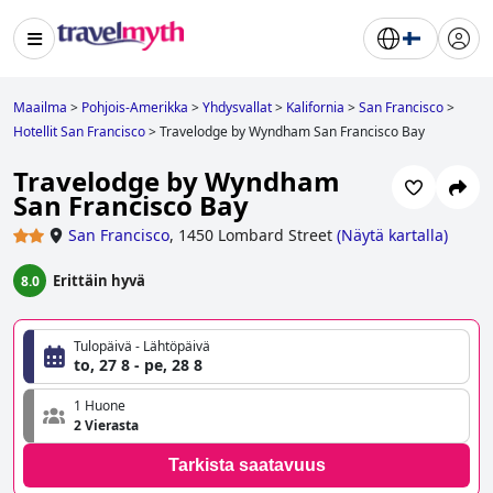
Maailma
>
Pohjois-Amerikka
>
Yhdysvallat
>
Kalifornia
>
San Francisco
>
Hotellit San Francisco
>
Travelodge by Wyndham San Francisco Bay
Travelodge by Wyndham
San Francisco Bay
San Francisco
,
1450 Lombard Street
(
Näytä kartalla
)
Erittäin hyvä
8.0
Tulopäivä - Lähtöpäivä
to, 27 8 - pe, 28 8
1 Huone
2 Vierasta
Tarkista saatavuus