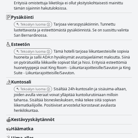
Erityisiä omistettuja liiketiloja ei ollut yksityiskohtaisesti mainittu
henkilökunnasta, huolimatta joistakin epäjohdonmukaisuuksista
tämän sijainnin hakutuloksissa.
asiakaspalvelussa. Siistit ja kauniit huoneet yhdistettynä harkittuihin
mukavuuksiin edistävät tyydyttävää oleskelua. La Quinta Inn & Suites by
Pysäköinti
Wyndham San Bernardino tarjoaa erinomaisella paikalla sijaitsevan ja
Tarjoaa vieraspysäköinnin. Tunnettu
Tekoälyn luoma
miellyttävän majoituskokemuksen vierailleen, painottaen vahvasti
luotettavasta ja esteettömästä pysäköinnistä. Se on suosittu valinta
siisteyttä, mukavuutta ja palvelua.
San Bernardinossa.
Esteetön
Tämä hotelli tarjoaa liikuntaesteisille sopivia
Tekoälyn luoma
huoneita ja sallii ADA:n hyväksymät avustajaeläimet maksutta. Siinä
on pyörätuolilla liikkuville sopivat tilat ja hissi. Erityisiä esteettömiä
huonetyyppejä ovat King Room - Liikuntarajoitteisille/Savuton ja King
Suite - Liikuntarajoitteisille/Savuton.
Kuntosali
Sisältää 24h-kuntosalin ja sisäuima-altaan,
Tekoälyn luoma
joiden avulla vieraat voivat ylläpitää kuntoilurutiiniaan milloin
tahansa. Sisältää bisneskeskuksen, mikä tekee siitä sopivan
liikematkailijoille. Positiiviset arvostelut korostavat avuliasta
henkilökuntaa.
Kestävyyskäytännöt
Häämatka
Uima-allas