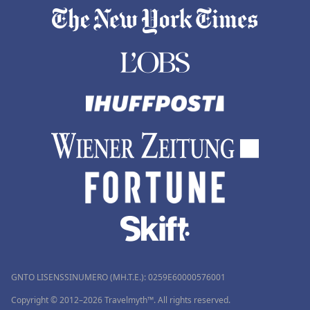
GNTO LISENSSINUMERO (MH.T.E.): 0259Ε60000576001
Copyright © 2012–2026 Travelmyth™. All rights reserved.