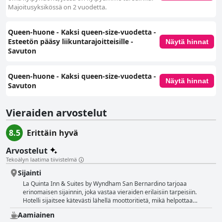
Majoitusyksikössä on 2 vuodetta.
Queen-huone - Kaksi queen-size-vuodetta -
Esteetön pääsy liikuntarajoitteisille -
Näytä hinnat
Savuton
Queen-huone - Kaksi queen-size-vuodetta -
Näytä hinnat
Savuton
Vieraiden arvostelut
8.5
Erittäin hyvä
Arvostelut
Tekoälyn laatima tiivistelmä
Sijainti
La Quinta Inn & Suites by Wyndham San Bernardino tarjoaa
erinomaisen sijainnin, joka vastaa vieraiden erilaisiin tarpeisiin.
Hotelli sijaitsee kätevästi lähellä moottoritietä, mikä helpottaa
matkustajien kulkemista. Sitä ympäröi runsaasti
Aamiainen
ruokailuvaihtoehtoja, kuten ravintoloita, pikaruokapaikkoja ja