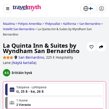
Maailma
>
Pohjois-Amerikka
>
Yhdysvallat
>
Kalifornia
>
San Bernardino
>
Hotellit San Bernardino
>
La Quinta Inn & Suites by Wyndham San
Bernardino
La Quinta Inn & Suites by
Wyndham San Bernardino
San Bernardino
,
225 E Hospitality
Lane
(
Näytä kartalla
)
Erittäin hyvä
8.5
Tulopäivä - Lähtöpäivä
ti, 25 8 - ke, 26 8
1 Huone
2 Vierasta