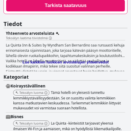
Tarkista saatavuus
Tiedot
Yhteenveto arvosteluista
Tekoälyn laatima tiivistelmä
La Quinta Inn & Suites by Wyndham San Bernardino saa runsaasti kehuja
erinomaisesta sijainnistaan, joka tarjoaa kätevän pääsyn moottoritielle,
lähellä oleviin ruokailupaikkoihin, tapahtumakeskuksiin ja koulutustiloihin.
Vaikka hotelli on lähellä moottoritietä, se säilyttää rauhallisen ja
Lue kaikkien luokkien arvostelujen yhteenvedot
kodikkaan ilmapiirin, mikä tekee siitä suositun valinnan perheille.
Siisteyttä ylistetään usein, ja vieraat arvostavat hyvin hoidettua, mukavaa
Kategoriat
ja turvallista ympäristöä, jota ystävällinen ja huomaavainen henkilökunta
parantaa. Hotellin huoneita kuvataan jatkuvasti siisteiksi ja mukaviksi, ja
Koiraystävällinen
niissä on moderni sisustus, runsaasti mukavuuksia ja kodinomaisuutta.
Erityistarpeiden huomioiminen ja eläinystävällinen käytäntö lisäävät sen
Tämä hotelli on yleisesti tunnettu
Tekoälyn luoma
vetovoimaa. Vaikka useimmat pitävät sängyt mukavina, toisinaan
lemmikkiystävällisyydestään. Se on suosittu valinta lemmikkien
mainitaan kovat tyynyt ja jotkin huolto-ongelmat. Aamiainen saa
kanssa matkustavien keskuudessa. Tarkemmat lemmikkiin liittyvät
mukavuudet voi varmistaa suoraan hotellista.
vaihtelevia arvosteluja; monet nauttivat hyvin varustetusta, lämpimästä
ja monipuolisesta tarjonnasta, vaikka jotkut ehdottavatkin, että palvelu
Bisnes
päättyy liian aikaisin ja voisi hyötyä useammista vaihtoehdoista ja
La Quinta -kiinteistöt tarjoavat yleensä
Tekoälyn luoma
parannuksista odotusten täyttämiseksi. Kokonaisvaltaisesti positiiviset
ilmaisen Wi-Fi:n ja aamiaisen, mikä on hyödyllistä liikematkailijoille.
kokemukset johtuvat merkittävästi vieraanvaraisesta ja avuliaasta