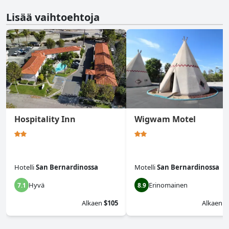
Lisää vaihtoehtoja
Hospitality Inn
Wigwam Motel
Hotelli
San Bernardinossa
Motelli
San Bernardinossa
Hyvä
Erinomainen
7.1
8.9
Alkaen
$105
Alkaen
$