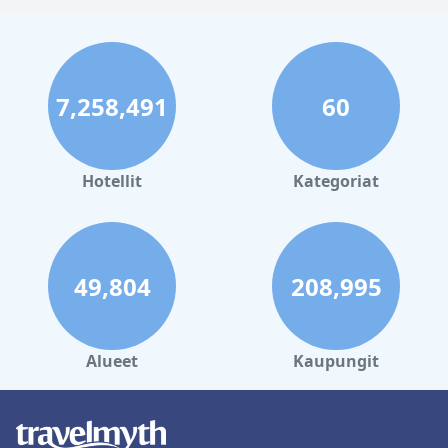
7,258,491
60
Hotellit
Kategoriat
49,804
208,995
Alueet
Kaupungit