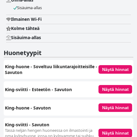
Sisäuima-allas
Ilmainen Wi-Fi
Kolme tähteä
Sisäuima-allas
Huonetyypit
King-huone - Soveltuu liikuntarajoitteisille -
Näytä hinnat
Savuton
King-sviitti - Esteetön - Savuton
Näytä hinnat
King-huone ‑ Savuton
Näytä hinnat
King-sviitti - Savuton
Tässä neljän hengen huoneessa on ilmastointi ja
Näytä hinnat
oma kylpyhuone, jossa on kylpyamme tai suihku.