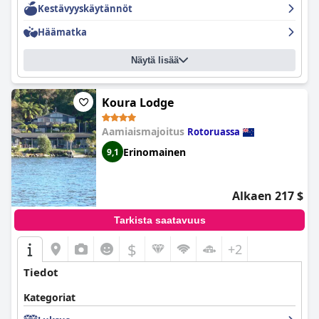
Kestävyyskäytännöt
kalusteista ja satunnaisista siisteysongelmista yleisissä tiloissa ja
kylpyhuoneissa.
Häämatka
Hotellin henkilökunta saa jatkuvasti paljon kiitosta
ystävällisyydestään ja avuliaisuudestaan. Vastaanoton ja
Näytä lisää
siivouksen henkilökuntaa kuvataan usein ammattitaitoisiksi,
mukautuviksi ja tehokkaiksi, mikä edistää merkittävästi
vieraanvaraista ilmapiiriä.
Koura Lodge
Ilmainen Wi-Fi-palvelu saa vaihtelevia arvosteluja. Vaikka monet
Aamiaismajoitus
Rotoruassa
vieraat pitävät sitä nopeana ja luotettavana, toiset raportoivat
yhteysongelmista, erityisesti tietyissä huonetyypeissä. Tekniset
Erinomainen
9,1
ongelmat huoneen laitteissa ja suoratoistopalveluiden puute
ovat myös huolenaiheita.
Alkaen 217 $
Kuntosalitilat ovat hyvin vastaanotettuja, ja vieraat arvostavat
hyvin hoidettua ja hyvin varustettua kuntosalia ja kylpyläaltaita.
Tarkista saatavuus
Vaikka kuntosali on hieman vanhentunut, se täyttää vieraiden
tarpeet kuntoilurutiinien ylläpitämiseksi.
$
+2
Allasalue saa vaihtelevia palautteita. Vaikka perheet nauttivat
Tiedot
erityisesti lämmitetyistä, lapsiystävällisistä uima-altaista ja niihin
liittyvistä kylpylätiloista, altaan koko, puhtaus ja kunnossapito
Kategoriat
ovat usein mainittuja ongelmia.