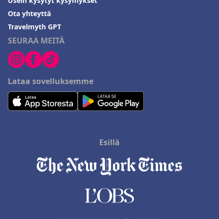
Usein kysytyt kysymykset
Kaiken kaikkiaan
Capri on Fenton
onnistuu tarjoamaan
Ota yhteyttä
mukavan, puhtaan ja kätevän majoituksen poikkeuksellisella
henkilökunnan palvelulla, erinomaisilla mukavuuksilla ja
Travelmyth GPT
erinomaisella sijainnilla Rotoruassa.
SEURAA MEITÄ
Lataa sovelluksemme
Esillä