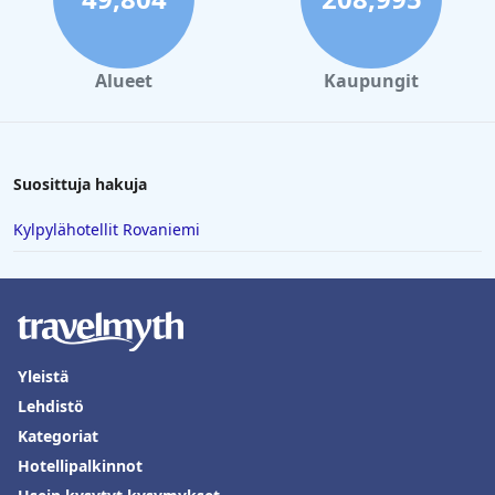
runsaasti ilmaisia pysäköintipaikkoja hotellin alueella. Vieraat
arvostavat sitä, että voivat pysäköidä aivan huoneidensa
ulkopuolelle, ja kuvaavat kokemusta vaivattomaksi ja
turvalliseksi.
Alueet
Kaupungit
Capri on Fenton
in sänkyjä kehutaan niiden mukavuudesta, ja
monet vieraat huomauttavat niiden olevan suuria, tilavia ja
viihtyisiä. Puhtaat ja raikkaat vuodevaatteet edistävät levollista
kokemusta, vaikka joitain kommentteja on esitetty
Suosittuja hakuja
henkilökohtaisista mieltymyksistä jämäkkyyteen.
Kylpylähotellit Rovaniemi
Capri on Fenton
in esteettömyysominaisuudet ovat hyvin
arvostettuja, mukaan lukien vammaisille tarkoitetut tilat ja
huoneet pohjakerroksessa. Esteetön sijainti lähellä kaupungin
keskustaa ja paikallisia nähtävyyksiä tekee siitä käytännöllisen
valinnan kaikille matkailijoille.
Lopuksi,
Capri on Fenton
in yksityiset spa-kokemukset ovat
merkittävä kohokohta. Monet vieraat nauttivat yksityisten
Yleistä
porealtaiden ja kylpytynnyreiden ylellisyydestä, mikä lisää
Lehdistö
eksklusiivisen ja rentouttavan elementin heidän oleskeluunsa.
Näitä tiloja kehutaan usein niiden harkitusta suunnittelusta ja
Kategoriat
mukavuudesta, mikä tekee niistä suosikin vierailijoiden
Hotellipalkinnot
keskuudessa.