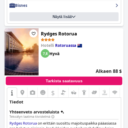
Bisnes
Näytä lisää
Rydges Rotorua
Hotelli
Rotoruassa
Hyvä
7,8
Alkaen 88 $
Tarkista saatavuus
$
Tiedot
Yhteenveto arvosteluista
Tekoälyn laatima tiivistelmä
Rydges Rotorua
on erittäin suosittu majoituspaikka pääasiassa