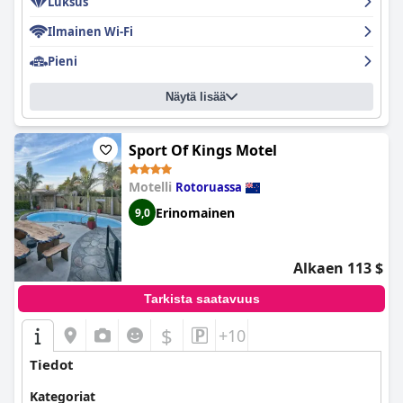
Luksus
Pysäköinti hotellissa tarjoaa sekalaisia kokemuksia, ja jotkut
vieraat pitävät sitä kätevänä, kun taas toiset kritisoivat
Ilmainen Wi-Fi
rajoitettuja ja ruuhkaisia tiloja. 15 dollarin päivittäinen
Pieni
pysäköintimaksu ja turvallisen pysäköinnin puute ovat yleisiä
huolenaiheita.
Näytä lisää
Kaiken kaikkiaan
Novotel Rotorua Lakeside
tarjoaa
vieraanvaraisen ja mukavan oleskelun erinomaisella paikalla,
erinomaisilla ruokailumahdollisuuksilla ja kiitettävällä palvelulla,
Sport Of Kings Motel
vaikka kunnostukseen ja parempaan kunnossapitoon
panostaminen voisi parantaa vieraskokemusta entisestään.
Motelli
Rotoruassa
Erinomainen
9,0
Alkaen 113 $
Tarkista saatavuus
$
+10
Tiedot
Kategoriat