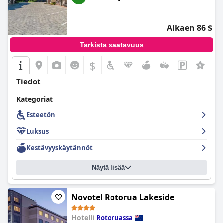
mutta yleinen kokemus on useimmille vieraille edelleen
positiivinen.
Alkaen 86 $
Tarkista saatavuus
$
Tiedot
Kategoriat
Esteetön
Luksus
Kestävyyskäytännöt
Näytä lisää
Novotel Rotorua Lakeside
Hotelli
Rotoruassa