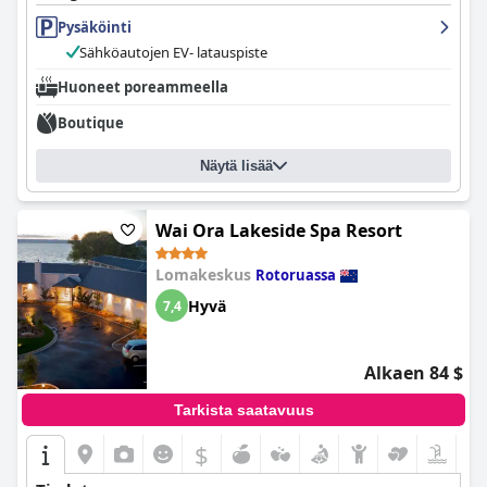
Pysäköinti
Sähköautojen EV- latauspiste
Huoneet poreammeella
Boutique
Näytä lisää
Wai Ora Lakeside Spa Resort
Lomakeskus
Rotoruassa
Hyvä
7,4
Alkaen 84 $
Tarkista saatavuus
$