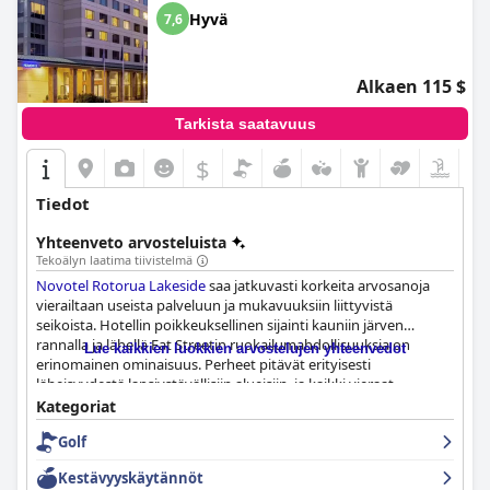
Hyvä
7,6
Alkaen 115 $
Tarkista saatavuus
$
Tiedot
Yhteenveto arvosteluista
Tekoälyn laatima tiivistelmä
Novotel Rotorua Lakeside
saa jatkuvasti korkeita arvosanoja
vierailtaan useista palveluun ja mukavuuksiin liittyvistä
seikoista. Hotellin poikkeuksellinen sijainti kauniin järven
rannalla ja lähellä Eat Streetin ruokailumahdollisuuksia on
Lue kaikkien luokkien arvostelujen yhteenvedot
erinomainen ominaisuus. Perheet pitävät erityisesti
läheisyydestä lapsiystävällisiin alueisiin, ja kaikki vieraat
nauttivat helposta pääsystä kauppoihin, puistoihin, baareihin ja
Kategoriat
vilkkaaseen yöelämään.
Golf
Hotellin aamiainen saa kiitosta sen monipuolisuudesta, laadusta
Kestävyyskäytännöt
ja aamiaishuoneen maisemallisista järvinäkymistä. Vieraat