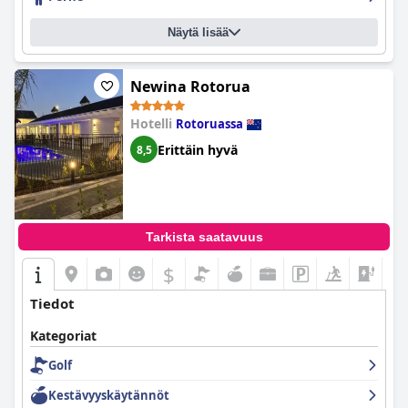
Näytä lisää
Newina Rotorua
Hotelli
Rotoruassa
Erittäin hyvä
8,5
Tarkista saatavuus
$
+1
Tiedot
Kategoriat
Golf
Kestävyyskäytännöt