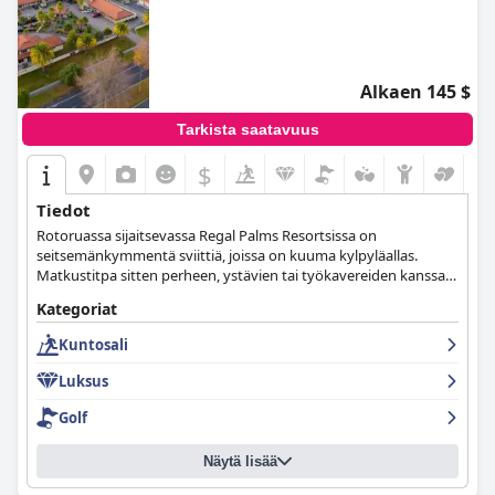
Alkaen 145 $
Tarkista saatavuus
$
Tiedot
Rotoruassa sijaitsevassa Regal Palms Resortsissa on
seitsemänkymmentä sviittiä, joissa on kuuma kylpyläallas.
Matkustitpa sitten perheen, ystävien tai työkavereiden kanssa
liiketapaamisiin, lomakeskus vakuuttaa, että saat ainutlaatuisen
Kategoriat
kokemuksen sen majoitustiloissa.
Kuntosali
Luksus
Golf
Näytä lisää