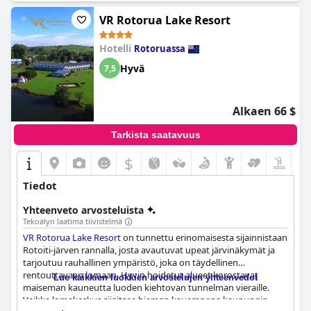
VR Rotorua Lake Resort
Hotelli
Rotoruassa
Hyvä
7,5
Alkaen 66 $
Tarkista saatavuus
$
Tiedot
Yhteenveto arvosteluista
Tekoälyn laatima tiivistelmä
VR Rotorua Lake Resort
on tunnettu erinomaisesta sijainnistaan
Rotoiti-järven rannalla, josta avautuvat upeat järvinäkymät ja
tarjoutuu rauhallinen ympäristö, joka on täydellinen
rentouttavaan lomaan. Hyvin hoidetut alueet korostavat
Lue kaikkien luokkien arvostelujen yhteenvedot
maiseman kauneutta luoden kiehtovan tunnelman vieraille.
Vaikka lomakeskus sijaitsee hieman kauempana kaupungin