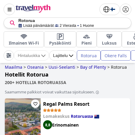
Rotorua
Lisää päivämäärät
2 Vierasta
1 Huone
Ilmainen Wi-Fi
Pysäköinti
Pieni
Luksus
Est
Rotorua
Okere Falls
Hintaluokka
Lajittelu
Maailma
>
Oseania
>
Uusi-Seelanti
>
Bay of Plenty
>
Rotorua
Hotellit Rotorua
200+ HOTELLIA ROTORUASSA
Saamamme palkkiot voivat vaikuttaa sijoitukseen.
Regal Palms Resort
Lomakeskus
Rotoruassa
Erinomainen
8,8