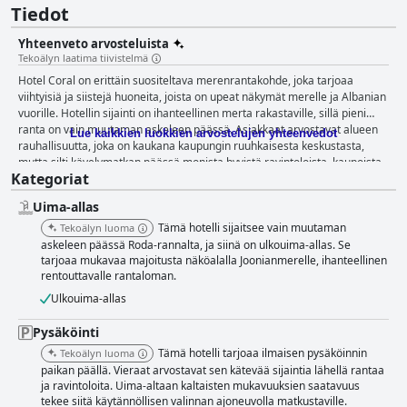
Tiedot
Yhteenveto arvosteluista
Tekoälyn laatima tiivistelmä
Hotel Coral on erittäin suositeltava merenrantakohde, joka tarjoaa
viihtyisiä ja siistejä huoneita, joista on upeat näkymät merelle ja Albanian
vuorille. Hotellin sijainti on ihanteellinen merta rakastaville, sillä pieni
ranta on vain muutaman askeleen päässä. Asiakkaat arvostavat alueen
Lue kaikkien luokkien arvostelujen yhteenvedot
rauhallisuutta, joka on kaukana kaupungin ruuhkaisesta keskustasta,
mutta silti kävelymatkan päässä monista hyvistä ravintoloista, kaupoista
Kategoriat
ja baareista. Hotellin ravintola on pidetty, ja se tarjoaa kauniit näköalat
herkullisesta ateriasta nauttien. Aamiaisvalikoima on loistava, ja ruoan
Uima-allas
monipuolisuudesta ja laadusta on saatu positiivisia kommentteja.
Perinteiset kreikkalaiset illallisillat ovat kohokohta, ja tuoreet raaka-
Tämä hotelli sijaitsee vain muutaman
Tekoälyn luoma
aineet hankitaan hotellin omasta puutarhasta. Poikkeuksellinen
askeleen päässä Roda-rannalta, ja siinä on ulkouima-allas. Se
henkilökunta tekee kaikkensa varmistaakseen, että vieraiden oleskelu on
tarjoaa mukavaa majoitusta näköalalla Joonianmerelle, ihanteellinen
rentouttavalle rantaloman.
mukavaa ja nautinnollista, ja luo ihanan perheellisen tunnelman.
Ulkouima-allas on kimalteleva ja hyvin hoidettu, ja sitä ympäröi kaunis
Ulkouima-allas
puutarha, jossa on mukavat lepotuolit merinäköalalla. Kaiken kaikkiaan
Hotel Coral on loistava valinta rentouttavalle ja nautinnolliselle lomalle
Pysäköinti
meren äärellä.
Tämä hotelli tarjoaa ilmaisen pysäköinnin
Tekoälyn luoma
paikan päällä. Vieraat arvostavat sen kätevää sijaintia lähellä rantaa
ja ravintoloita. Uima-altaan kaltaisten mukavuuksien saatavuus
tekee siitä käytännöllisen valinnan ajoneuvolla matkustaville.