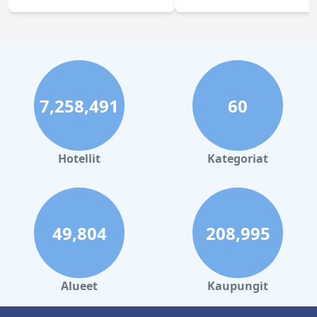
7,258,491
60
Hotellit
Kategoriat
49,804
208,995
Alueet
Kaupungit