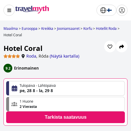
Maailma
>
Eurooppa
>
Kreikka
>
Jooniansaaret
>
Korfu
>
Hotellit Roda
>
Hotel Coral
Hotel Coral
Roda
,
Róda
(
Näytä kartalla
)
Erinomainen
9.2
Tulopäivä - Lähtöpäivä
pe, 28 8 - la, 29 8
1 Huone
2 Vierasta
Tarkista saatavuus