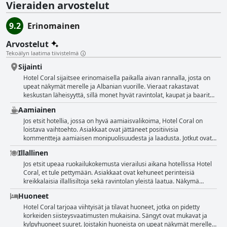
Vieraiden arvostelut
9.2
Erinomainen
Arvostelut
Tekoälyn laatima tiivistelmä
Sijainti
Hotel Coral sijaitsee erinomaisella paikalla aivan rannalla, josta on
upeat näkymät merelle ja Albanian vuorille. Vieraat rakastavat
keskustan läheisyyttä, sillä monet hyvät ravintolat, kaupat ja baarit
ovat vain lyhyen kävelymatkan päässä. Hotelli on myös loistava
Aamiainen
lähtöpiste retkille ja kävelykierroksille. Monet arvostelijat arvostavat
alueen rauhallisuutta kaukana kaupungin ruuhkaisesta keskustasta.
Jos etsit hotellia, jossa on hyvä aamiaisvalikoima, Hotel Coral on
Lisäksi hotellin ravintola on hyvin pidetty, sillä se tarjoaa kauniit
loistava vaihtoehto. Asiakkaat ovat jättäneet positiivisia
näkymät herkullisesta ateriasta nauttien. Huolimatta siitä, että
kommentteja aamiaisen monipuolisuudesta ja laadusta. Jotkut ovat
hotelli sijaitsee hieman kauempana joistakin nähtävyyksistä, vieraat
jopa maininneet upean ruoan ja hyvän hinta-laatusuhteen.
Illallinen
ovat yhtä mieltä siitä, että hotellin sijainti on ihanteellinen niille, jotka
Aamiainen palvelee tyypillisesti brittiläisiä vieraita, mutta
rakastavat merta, sillä ranta on vain muutaman askeleen päässä.
vaihtoehtoja on silti tarjolla kaikille. Jos etsit perinteistä kreikkalaista
Jos etsit upeaa ruokailukokemusta vierailusi aikana hotellissa Hotel
Hotellissa on myös kaunis puutarha, jossa vieraat voivat rentoutua ja
aamiaista, saatat hieman pettyä, mutta kaiken kaikkiaan vieraat
Coral, et tule pettymään. Asiakkaat ovat kehuneet perinteisiä
nauttia rauhallisesta ympäristöstä.
olivat tyytyväisiä. Monet nauttivat aamiaisesta terassilla, josta
kreikkalaisia illallisiltoja sekä ravintolan yleistä laatua. Näkymä
avautui kaunis merinäköala. COVID-19-varotoimet ovat vaikuttaneet
merelle ja tuoreet raaka-aineet, jotka on hankittu hotellin omasta
Huoneet
aamiaistarjontaan joissakin hotelleissa, mutta vieraat pitivät
puutarhasta, aidompaa ja herkullisempaa ateriaa on vaikea löytää.
aamiaista silti täyttävänä ja riittävänä. Muutamat arvostelijat
Hotellissa järjestetään myös kaksi kertaa viikossa tapahtumailtoja,
Hotel Coral tarjoaa viihtyisät ja tilavat huoneet, jotka on pidetty
mainitsivat kuitenkin, että aamiainen oli keskinkertainen tai
joissa on elävää musiikkia ja kreikkalainen BBQ-buffet. Ja jos kaipaat
korkeiden siisteysvaatimusten mukaisina. Sängyt ovat mukavat ja
vaihteleva. Kaiken kaikkiaan Hotel Coralin aamiainen on
virkistävää juomaa, vieraat ovat pitäneet hotellin ravintolassa
kylpyhuoneet suuret. Joistakin huoneista on upeat näkymät merelle.