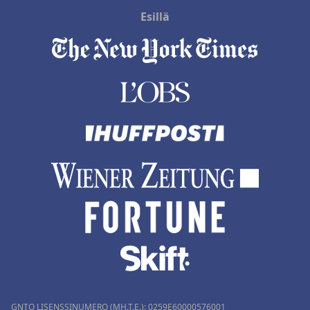
Esillä
GNTO LISENSSINUMERO (MH.T.E.): 0259Ε60000576001