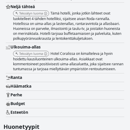
Neljä tähteä
Tämä hotelli, jonka jotkin lähteet ovat
Tekoälyn luoma
luokitelleet 4 tähden hotelliksi, sijaitsee aivan Roda-rannalla.
Hotellissa on uima-allas ja lastenallas, rantaravintola ja allasbaari.
Huoneissa on parveke, ilmastointi ja taulu-tv, ja joistakin huoneista
on merinäköala. Hotelli tarjoaa buffetaamiaisen ja palveluita, kuten
polkupyöränvuokrausta ja lentokenttäkuljetuksen.
Ulkouima-allas
Hotel Coralissa on kimalteleva ja hyvin
Tekoälyn luoma
hoidettu kausiluonteinen ulkouima-allas. Asiakkaat ovat
kommentoineet positiivisesti uima-allasaluetta, joka sijaitsee rannan
tuntumassa ja tarjoaa miellyttävän ympäristön rentoutumiseen.
Ranta
Häämatka
Perhe
Budget
Esteetön
Huonetyypit