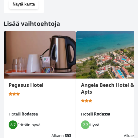
Näytä kartta
Lisää vaihtoehtoja
Pegasus Hotel
Angela Beach Hotel &
Apts
Hotelli
Rodassa
Hotelli
Rodassa
Erittäin hyvä
Hyvä
8.7
7.7
Alkaen
$53
Alkaen