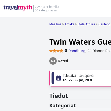
7,258,491 hotellia
60 kategoriassa
Maailma
>
Afrikka
>
Etelä-Afrikka
>
Gauteng
Twin Waters Gu
Randburg
,
24 Dianne Roa
Rated
6.4
Tulopäivä - Lähtöpäivä
to, 27 8 - pe, 28 8
Tiedot
Kategoriat