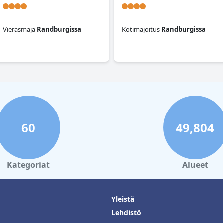
Vierasmaja
Randburgissa
Kotimajoitus
Randburgissa
0.0
0.0
60
49,804
Kategoriat
Alueet
Yleistä
Lehdistö