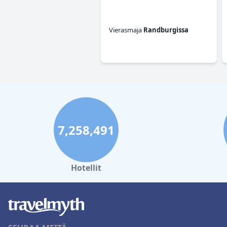
Vierasmaja
Randburgissa
0.0
7,258,491
Hotellit