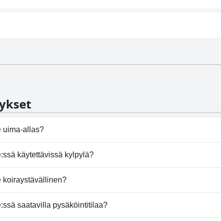
ykset
 uima-allas?
:ssä on uima-allas/altaita, jotka kuuluvat yhteen tai useam
ssä käytettävissä kylpylä?
t
Uima-allas
-kyselylomakkeen vastauksista.
 tarjoa kylpylää.
koiraystävällinen?
toivottaa koirat tervetulleiksi.
sä saatavilla pysäköintitilaa?