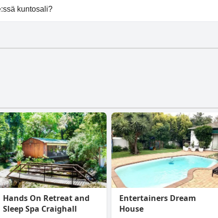
se tarjoaa pysäköintimahdollisuuden.
ssä kuntosali?
 ole kuntosalia.
Hands On Retreat and
Entertainers Dream
Sleep Spa Craighall
House