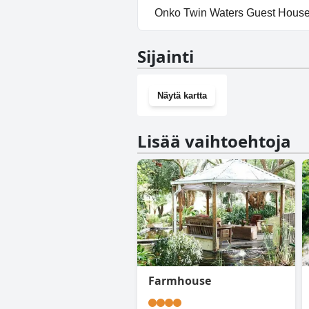
Kyllä, Twin Waters Guest Hou
Onko Twin Waters Guest House:
Ei, Twin Waters Guest House ei
Sijainti
Näytä kartta
Lisää vaihtoehtoja
Farmhouse