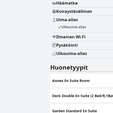
Häämatka
Koiraystävällinen
Uima-allas
Ulkouima-allas
Ilmainen Wi-Fi
Pysäköinti
Ulkouima-allas
Huonetyypit
Annex En Suite Room
Deck Double En Suite (2 Bed/R,1Ba
Garden Standard En Suite