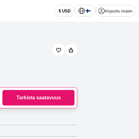
Kirjaudu sisään
$ USD
Tarkista saatavuus