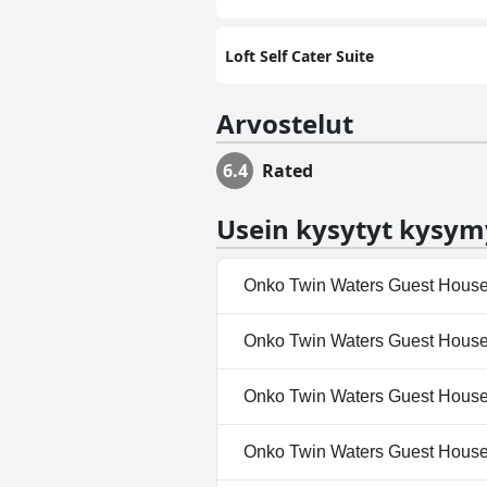
Loft Self Cater Suite
Arvostelut
6.4
Rated
Usein kysytyt kysym
Onko Twin Waters Guest House
Kyllä, Twin Waters Guest House
Onko Twin Waters Guest House:
Ulkouima-allas.Lisätietoja saa
Ei, Twin Waters Guest House ei
Onko Twin Waters Guest House 
Kyllä, Twin Waters Guest House 
Onko Twin Waters Guest House:s